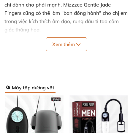
chỉ dành cho phái mạnh, Mizzzee Gentle Jade
Fingers cũng có thể làm "bạn đồng hành" cho chị em
trong việc kích thích âm đạo, rung đầu ti tạo cảm
giác thăng hoa.
Xem thêm
Tính năng nổi bật và đa dạng chế độ rung
💫 Sản phẩm sở hữu đến 10 chế độ rung khác nhau,
cho phép người dùng thoải mái lựa chọn và khám
phá trải nghiệm phù hợp nhất.
📂 Máy tập dương vật
💫 Máy dễ sử dụng, thích hợp cho cả người mới bắt
đầu hoặc đã có kinh nghiệm với sextoy.
💫 Công dụng vượt trội trong việc tập luyện, giúp
tăng sức chịu đựng và kéo dài thời gian “chiến đấu”.
💫 Không chỉ massage cơ bản, máy còn kích thích “2
hòn bi” và toàn bộ trụ dương vật với hiệu quả tối ưu.