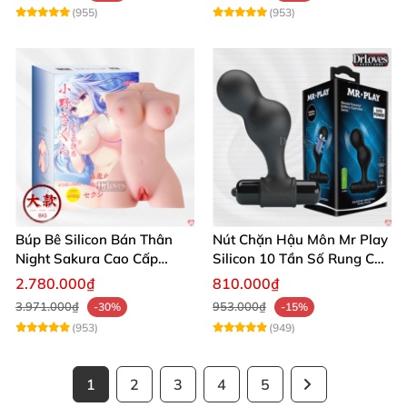
(955)
(953)
Búp Bê Silicon Bán Thân
Nút Chặn Hậu Môn Mr Play
Night Sakura Cao Cấp
Silicon 10 Tần Số Rung Cao
Rung Đa Chức Năng
Cấp
2.780.000₫
810.000₫
3.971.000₫
953.000₫
-30%
-15%
(953)
(949)
1
2
3
4
5