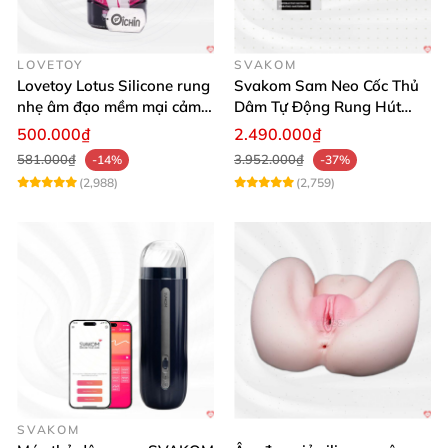
LOVETOY
SVAKOM
Lovetoy Lotus Silicone rung
Svakom Sam Neo Cốc Thủ
nhẹ âm đạo mềm mại cảm
Dâm Tự Động Rung Hút
giác thật
App Điều Khiển Xa
500.000₫
2.490.000₫
581.000₫
3.952.000₫
-14%
-37%
(2,988)
(2,759)
SVAKOM