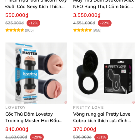
Đuôi Cáo Sexy Kích Thích
NEO Rung Thụt Cảm Giác
Đỉnh Cao
Thật, App Điều Khiển
550.000₫
3.550.000₫
625.000₫
4.551.000₫
-12%
-22%
(965)
(958)
LOVETOY
PRETTY LOVE
Cốc Thủ Dâm Lovetoy
Vòng rung gai Pretty Love
Training Master Hai Đầu
Cobra kích thích cực đỉnh
Siêu Thật, Tăng Khoái Cảm
trải nghiệm
840.000₫
370.000₫
1.183.000₫
536.000₫
-29%
-31%