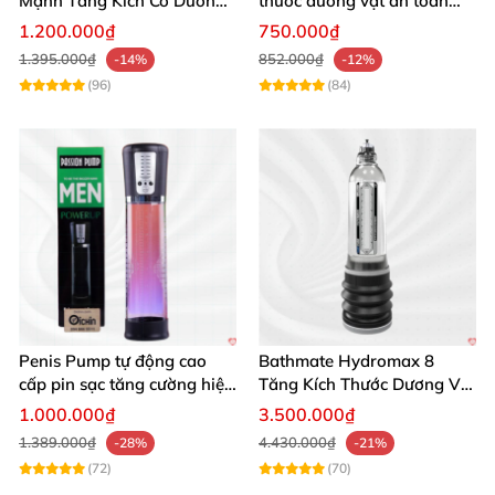
Mạnh Tăng Kích Cỡ Dương
thước dương vật an toàn
Vật Hiệu Quả
hiệu quả
1.200.000₫
750.000₫
1.395.000₫
852.000₫
-14%
-12%
(96)
(84)
Penis Pump tự động cao
Bathmate Hydromax 8
cấp pin sạc tăng cường hiệu
Tăng Kích Thước Dương Vật
quả mua ngay
An Toàn Hiệu Quả
1.000.000₫
3.500.000₫
1.389.000₫
4.430.000₫
-28%
-21%
(72)
(70)