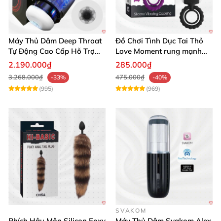
Máy Thủ Dâm Deep Throat
Đồ Chơi Tình Dục Tai Thỏ
Tự Động Cao Cấp Hỗ Trợ
Love Moment rung mạnh
Gắn Tường
mẽ êm ái
2.190.000₫
285.000₫
3.268.000₫
475.000₫
-33%
-40%
(995)
(969)
SVAKOM
Phích Hậu Môn Silicon Foxy
Máy Thủ Dâm Svakom Alex