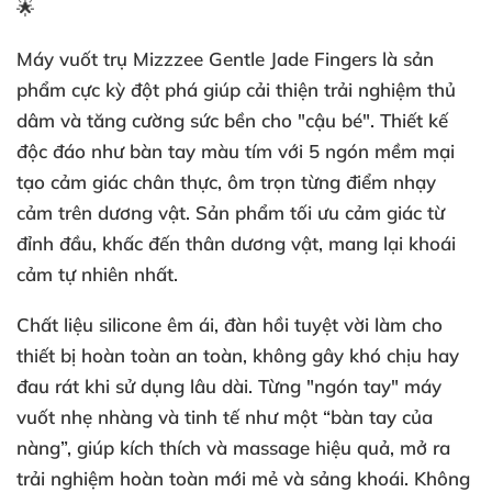
🌟
Máy vuốt trụ Mizzzee Gentle Jade Fingers là sản
phẩm cực kỳ đột phá giúp cải thiện trải nghiệm thủ
dâm và tăng cường sức bền cho "cậu bé". Thiết kế
độc đáo như bàn tay màu tím với 5 ngón mềm mại
tạo cảm giác chân thực, ôm trọn từng điểm nhạy
cảm trên dương vật. Sản phẩm tối ưu cảm giác từ
đỉnh đầu, khấc đến thân dương vật, mang lại khoái
cảm tự nhiên nhất.
Chất liệu silicone êm ái, đàn hồi tuyệt vời làm cho
thiết bị hoàn toàn an toàn, không gây khó chịu hay
đau rát khi sử dụng lâu dài. Từng "ngón tay" máy
vuốt nhẹ nhàng và tinh tế như một “bàn tay của
nàng”, giúp kích thích và massage hiệu quả, mở ra
trải nghiệm hoàn toàn mới mẻ và sảng khoái. Không