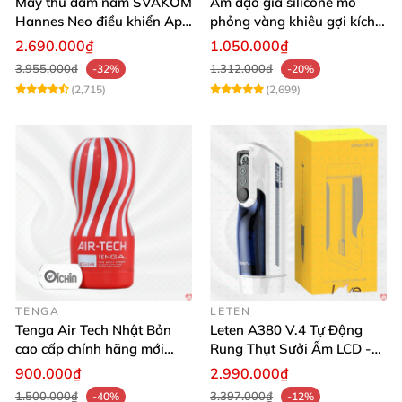
Máy thủ dâm nam SVAKOM
Âm đạo giả silicone mô
Hannes Neo điều khiển App
phỏng vàng khiêu gợi kích
tương tác
thích mua
2.690.000₫
1.050.000₫
3.955.000₫
1.312.000₫
-32%
-20%
(2,715)
(2,699)
TENGA
LETEN
Tenga Air Tech Nhật Bản
Leten A380 V.4 Tự Động
cao cấp chính hãng mới
Rung Thụt Sưởi Ấm LCD -
seal giá tốt
Mua Ngay
900.000₫
2.990.000₫
1.500.000₫
3.397.000₫
-40%
-12%