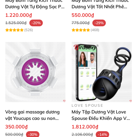
Máy Bơm Tăng Kích Thước
Máy Bơm Tăng Kích Thước
Máy vuốt trụ Mizzzee Gentle Jade Fingers tăng cường sinh lý
Dương Vật Tự Động Sạc Pin
Dương Vật Tốt Nhất Phê
Hiệu Quả
Mạnh
1.220.000₫
550.000₫
Hình ảnh thực tế sản phẩm đẳng cấp
1.525.000₫
775.000₫
-20%
-29%
(526)
(468)
LOVE SPOUSE
Vòng gai massage dương
Máy Tập Dương Vật Love
vật Youcups cao su non
Spouse Điều Khiển App Và
tăng size hiệu quả chính
Vòng Đeo
350.000₫
1.812.000₫
hãng
500.000₫
2.106.000₫
-30%
-14%