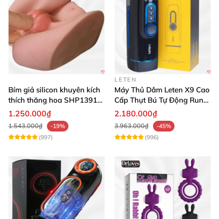
LETEN
Bím giả silicon khuyên kích
Máy Thủ Dâm Leten X9 Cao
thích thăng hoa SHP1391
Cấp Thụt Bú Tự Động Rung
ShopHanhPhuc
Rên
1.250.000₫
2.180.000₫
1.543.000₫
3.963.000₫
-19%
-45%
(997)
(996)