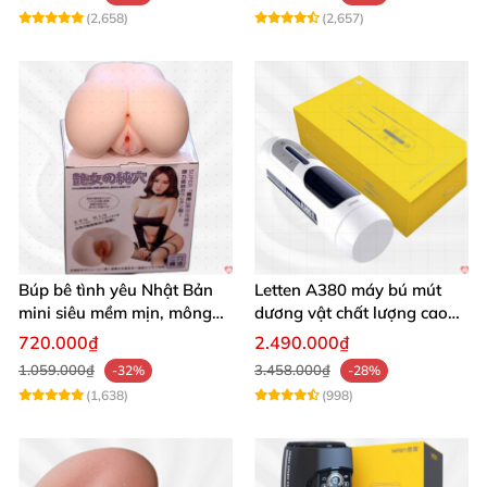
(2,658)
(2,657)
Búp bê tình yêu Nhật Bản
Letten A380 máy bú mút
mini siêu mềm mịn, mông
dương vật chất lượng cao
tròn quyến rũ
giá tốt
720.000₫
2.490.000₫
1.059.000₫
3.458.000₫
-32%
-28%
(1,638)
(998)