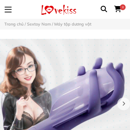
0
Trang chủ
/
Sextoy Nam
/
Máy tập dương vật