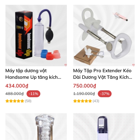
Máy tập dương vật
Máy Tập Pro Extender Kéo
Handsome Up tăng kích
Dài Dương Vật Tăng Kích
thước hiệu quả nhanh
Thước Hiệu Quả
434.000₫
750.000₫
488.000₫
1.190.000₫
-11%
-37%
(58)
(43)