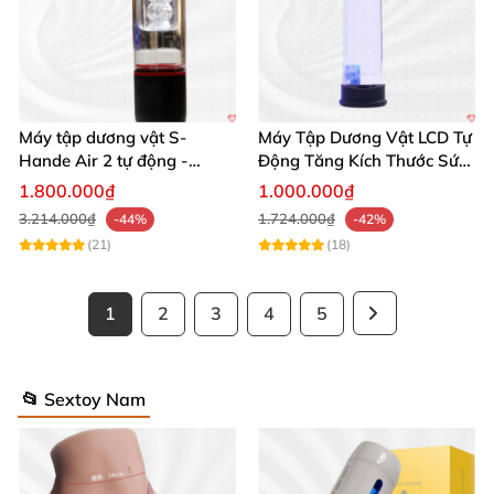
Máy tập dương vật S-
Máy Tập Dương Vật LCD Tự
Hande Air 2 tự động -
Động Tăng Kích Thước Sức
Rung, Hút, Tăng kích thước
Bền
1.800.000₫
1.000.000₫
3.214.000₫
1.724.000₫
-44%
-42%
(21)
(18)
1
2
3
4
5
📂 Sextoy Nam