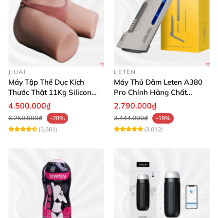
JIUAI
LETEN
Máy Tập Thể Dục Kích
Máy Thủ Dâm Leten A380
Thước Thật 11Kg Silicon
Pro Chính Hãng Chất
Cao Cấp Nhật Bản
Lượng Cao
4.500.000₫
2.790.000₫
6.250.000₫
3.444.000₫
-28%
-19%
(3,501)
(3,012)