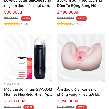
Lovetoy Lotus Silicone rung
Svakom Sam Neo Cốc Thủ
nhẹ âm đạo mềm mại cảm
Dâm Tự Động Rung Hút
giác thật
App Điều Khiển Xa
500.000₫
2.490.000₫
581.000₫
3.952.000₫
-14%
-37%
(2,988)
(2,759)
SVAKOM
Máy thủ dâm nam SVAKOM
Âm đạo giả silicone mô
Hannes Neo điều khiển App
phỏng vàng khiêu gợi kích
tương tác
thích mua
2.690.000₫
1.050.000₫
3.955.000₫
1.312.000₫
-32%
-20%