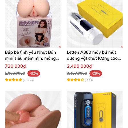
Búp bê tình yêu Nhật Bản
Letten A380 máy bú mút
mini siêu mềm mịn, mông
dương vật chất lượng cao
tròn quyến rũ
giá tốt
720.000₫
2.490.000₫
1.059.000₫
3.458.000₫
-32%
-28%
(1,638)
(998)