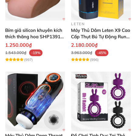
LETEN
Bím giả silicon khuyên kích
Máy Thủ Dâm Leten X9 Cao
thích thăng hoa SHP1391
Cấp Thụt Bú Tự Động Rung
ShopHanhPhuc
Rên
1.250.000₫
2.180.000₫
1.543.000₫
3.963.000₫
-19%
-45%
(997)
(996)
Máy Thủ Dâm Deep Throat
Đồ Chơi Tình Dục Tai Thỏ