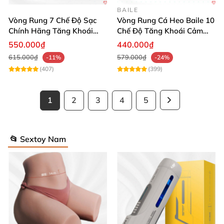
BAILE
Vòng Rung 7 Chế Độ Sạc
Vòng Rung Cá Heo Baile 10
Chính Hãng Tăng Khoái
Chế Độ Tăng Khoái Cảm
Cảm Cho Nàng
Hưng Phấn
550.000₫
440.000₫
615.000₫
579.000₫
-11%
-24%
(407)
(399)
1
2
3
4
5
📂 Sextoy Nam