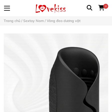
0
Trang chủ
/
Sextoy Nam
/
Vòng đeo dương vật