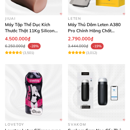
JIUAI
LETEN
Máy Tập Thể Dục Kích
Máy Thủ Dâm Leten A380
Thước Thật 11Kg Silicon
Pro Chính Hãng Chất
Cao Cấp Nhật Bản
Lượng Cao
4.500.000₫
2.790.000₫
6.250.000₫
3.444.000₫
-28%
-19%
(3,501)
(3,012)
LOVETOY
SVAKOM