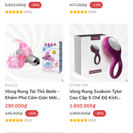
6.923.000₫
477.000₫
-35%
-12%
(695)
(659)
BAILE
SVAKOM
Vòng Rung Tai Thỏ Baile –
Vòng Rung Svakom Tyler
Khám Phá Cảm Giác Mới
Cao Cấp 5 Chế Độ Kích
Tăng Khoái Cảm
Thích Điểm G
290.000₫
1.600.000₫
345.000₫
2.909.000₫
-16%
-45%
(652)
(560)