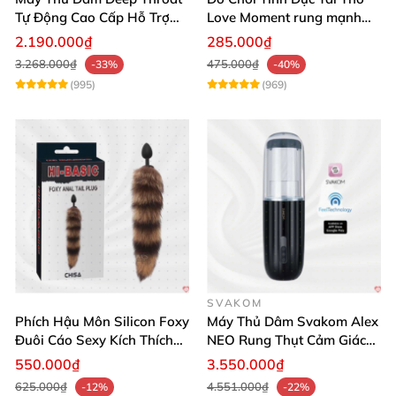
Tự Động Cao Cấp Hỗ Trợ
Love Moment rung mạnh
Gắn Tường
mẽ êm ái
2.190.000₫
285.000₫
3.268.000₫
475.000₫
-33%
-40%
(995)
(969)
SVAKOM
Phích Hậu Môn Silicon Foxy
Máy Thủ Dâm Svakom Alex
Đuôi Cáo Sexy Kích Thích
NEO Rung Thụt Cảm Giác
Đỉnh Cao
Thật, App Điều Khiển
550.000₫
3.550.000₫
625.000₫
4.551.000₫
-12%
-22%