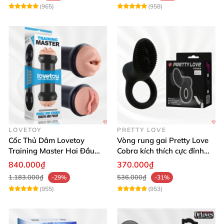
(965)
(958)
LOVETOY
PRETTY LOVE
Cốc Thủ Dâm Lovetoy
Vòng rung gai Pretty Love
Training Master Hai Đầu
Cobra kích thích cực đỉnh
Siêu Thật, Tăng Khoái Cảm
trải nghiệm
840.000₫
370.000₫
1.183.000₫
536.000₫
-29%
-31%
(955)
(953)