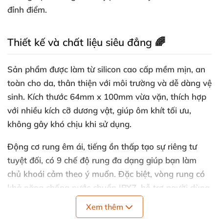
đỉnh điểm.
Thiết kế và chất liệu siêu đẳng 🌈
Sản phẩm được làm từ silicon cao cấp mềm mịn, an
toàn cho da, thân thiện với môi trường và dễ dàng vệ
sinh. Kích thước 64mm x 100mm vừa vặn, thích hợp
với nhiều kích cỡ dương vật, giúp ôm khít tối ưu,
không gây khó chịu khi sử dụng.
Động cơ rung êm ái, tiếng ồn thấp tạo sự riêng tư
tuyệt đối, có 9 chế độ rung đa dạng giúp bạn làm
chủ khoái cảm theo ý muốn. Đặc biệt, vòng rung có
khả năng chống nước chuẩn IPX7, hỗ trợ người dùng
thoải mái sử dụng trong mọi điều kiện mà không lo
Xem thêm
hỏng hóc.