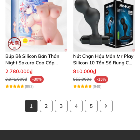
Búp Bê Silicon Bán Thân
Nút Chặn Hậu Môn Mr Play
Night Sakura Cao Cấp
Silicon 10 Tần Số Rung Cao
Rung Đa Chức Năng
Cấp
2.780.000₫
810.000₫
3.971.000₫
953.000₫
-30%
-15%
(953)
(949)
1
2
3
4
5