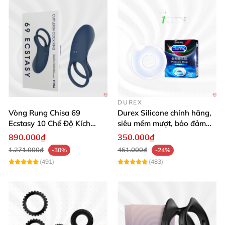
DUREX
Vòng Rung Chisa 69
Durex Silicone chính hãng,
Ecstasy 10 Chế Độ Kích
siêu mềm mượt, bảo đảm
Thích Cực Khoái
an toàn
890.000₫
350.000₫
1.271.000₫
461.000₫
-30%
-24%
(491)
(483)