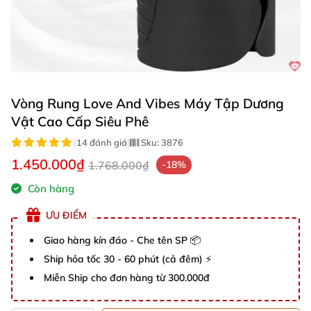
Vòng Rung Love And Vibes Máy Tập Dương
Vật Cao Cấp Siêu Phê
|
14 đánh giá
|
Sku:
3876
1.450.000₫
1.768.000₫
-18%
Còn hàng
ƯU ĐIỂM
Giao hàng kín đáo - Che tên SP 📦
Ship hỏa tốc 30 - 60 phút (cả đêm) ⚡
Miễn Ship cho đơn hàng từ 300.000đ