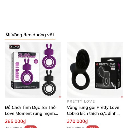
📂 Vòng đeo dương vật
PRETTY LOVE
Đồ Chơi Tình Dục Tai Thỏ
Vòng rung gai Pretty Love
Vòng Rung Love And Vibes Máy Tập Dương Vật Cao Cấp Siêu
Love Moment rung mạnh
Cobra kích thích cực đỉnh
Phê
mẽ êm ái
trải nghiệm
285.000₫
370.000₫