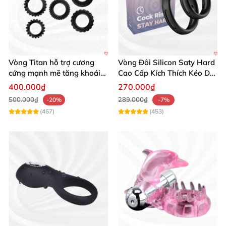
Vòng Titan hỗ trợ cương
Vòng Đôi Silicon Saty Hard
cứng mạnh mẽ tăng khoái
Cao Cấp Kích Thích Kéo Dài
cảm nam giới
Chính Hãng Mỹ
400.000₫
270.000₫
500.000₫
289.000₫
-20%
-7%
(467)
(453)