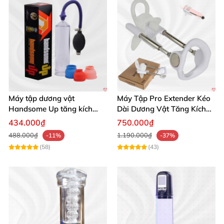
Máy tập dương vật
Máy Tập Pro Extender Kéo
Handsome Up tăng kích
Dài Dương Vật Tăng Kích
thước hiệu quả nhanh
Thước Hiệu Quả
434.000₫
750.000₫
488.000₫
1.190.000₫
-11%
-37%
(58)
(43)