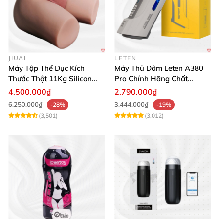
JIUAI
LETEN
Máy Tập Thể Dục Kích
Máy Thủ Dâm Leten A380
Thước Thật 11Kg Silicon
Pro Chính Hãng Chất
Cao Cấp Nhật Bản
Lượng Cao
4.500.000₫
2.790.000₫
6.250.000₫
3.444.000₫
-28%
-19%
(3,501)
(3,012)