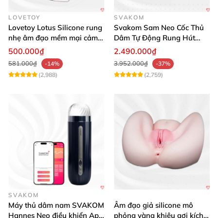
LOVETOY
SVAKOM
Lovetoy Lotus Silicone rung
Svakom Sam Neo Cốc Thủ
nhẹ âm đạo mềm mại cảm
Dâm Tự Động Rung Hút
giác thật
App Điều Khiển Xa
500.000₫
2.490.000₫
581.000₫
3.952.000₫
-14%
-37%
(2,988)
(2,759)
SVAKOM
Máy thủ dâm nam SVAKOM
Âm đạo giả silicone mô
Hannes Neo điều khiển App
phỏng vàng khiêu gợi kích