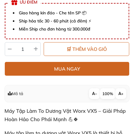
ƯU ĐIỂM
Giao hàng kín đáo - Che tên SP 📦
Ship hỏa tốc 30 - 60 phút (cả đêm) ⚡
Miễn Ship cho đơn hàng từ 300.000đ
🛒 THÊM VÀO GIỎ
MUA NGAY
Mô tả
−
100%
+
Máy Tập Làm To Dương Vật Worx VX5 – Giải Pháp
Hoàn Hảo Cho Phái Mạnh 💪🍀
Máy tập làm to dương vật Worx VX5 là thiết bị hỗ