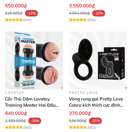
Đỉnh Cao
Thật, App Điều Khiển
550.000₫
3.550.000₫
625.000₫
4.551.000₫
-12%
-22%
(965)
(958)
LOVETOY
PRETTY LOVE
Cốc Thủ Dâm Lovetoy
Vòng rung gai Pretty Love
Training Master Hai Đầu
Cobra kích thích cực đỉnh
Siêu Thật, Tăng Khoái Cảm
trải nghiệm
840.000₫
370.000₫
1.183.000₫
536.000₫
-29%
-31%
(955)
(953)