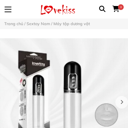
0
Trang chủ
/
Sextoy Nam
/
Máy tập dương vật