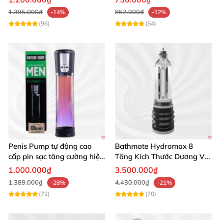
1.395.000₫
852.000₫
-14%
-12%
(96)
(84)
Penis Pump tự động cao
Bathmate Hydromax 8
cấp pin sạc tăng cường hiệu
Tăng Kích Thước Dương Vật
quả mua ngay
An Toàn Hiệu Quả
1.000.000₫
3.500.000₫
1.389.000₫
4.430.000₫
-28%
-21%
(72)
(70)