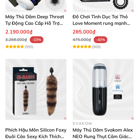
Máy Thủ Dâm Deep Throat
Đồ Chơi Tình Dục Tai Thỏ
Tự Động Cao Cấp Hỗ Trợ
Love Moment rung mạnh
Gắn Tường
mẽ êm ái
2.190.000₫
285.000₫
3.268.000₫
475.000₫
-33%
-40%
(995)
(969)
SVAKOM
Phích Hậu Môn Silicon Foxy
Máy Thủ Dâm Svakom Alex
Đuôi Cáo Sexy Kích Thích
NEO Rung Thụt Cảm Giác