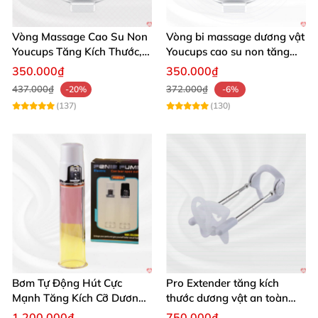
Bạn muốn thêm phần hướng dẫn sử dụng chi tiết
hay thông tin về bảo hành không?
Vòng Massage Cao Su Non
Vòng bi massage dương vật
Youcups Tăng Kích Thước,
Youcups cao su non tăng
Thoải Mái Sảng Khoái
kích thước hiệu quả
350.000₫
350.000₫
437.000₫
372.000₫
-20%
-6%
(137)
(130)
Bơm Tự Động Hút Cực
Pro Extender tăng kích
Mạnh Tăng Kích Cỡ Dương
thước dương vật an toàn
Vật Hiệu Quả
hiệu quả
1.200.000₫
750.000₫