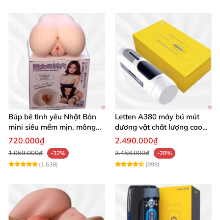
Búp bê tình yêu Nhật Bản
Letten A380 máy bú mút
mini siêu mềm mịn, mông
dương vật chất lượng cao
tròn quyến rũ
giá tốt
720.000₫
2.490.000₫
1.059.000₫
3.458.000₫
-32%
-28%
(1,638)
(998)