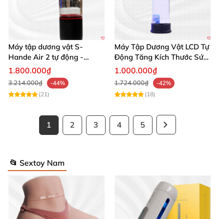
Máy tập dương vật S-
Máy Tập Dương Vật LCD Tự
Hande Air 2 tự động -
Động Tăng Kích Thước Sức
Rung, Hút, Tăng kích thước
Bền
1.800.000₫
1.000.000₫
3.214.000₫
1.724.000₫
-44%
-42%
(21)
(18)
1
2
3
4
5
📂 Sextoy Nam