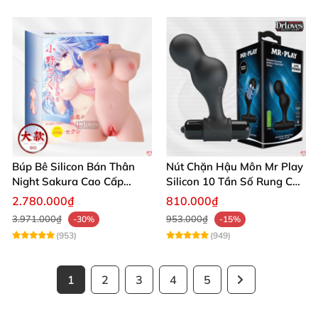
Búp Bê Silicon Bán Thân
Nút Chặn Hậu Môn Mr Play
Night Sakura Cao Cấp
Silicon 10 Tần Số Rung Cao
Rung Đa Chức Năng
Cấp
2.780.000₫
810.000₫
3.971.000₫
953.000₫
-30%
-15%
(953)
(949)
1
2
3
4
5