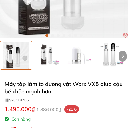
Máy tập làm to dương vật Worx VX5 giúp cậu
bé khỏe mạnh hơn
Sku:
18785
1.490.000₫
1.886.000₫
-21%
Còn hàng