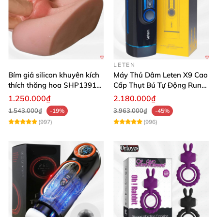
LETEN
Bím giả silicon khuyên kích
Máy Thủ Dâm Leten X9 Cao
thích thăng hoa SHP1391
Cấp Thụt Bú Tự Động Rung
ShopHanhPhuc
Rên
1.250.000₫
2.180.000₫
1.543.000₫
3.963.000₫
-19%
-45%
(997)
(996)