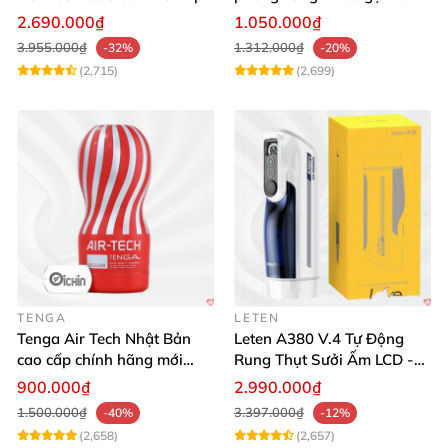
tương tác
thích mua
2.690.000₫
1.050.000₫
3.955.000₫
1.312.000₫
-32%
-20%
(2,715)
(2,699)
TENGA
LETEN
Tenga Air Tech Nhật Bản
Leten A380 V.4 Tự Động
cao cấp chính hãng mới
Rung Thụt Sưởi Ấm LCD -
seal giá tốt
Mua Ngay
900.000₫
2.990.000₫
1.500.000₫
3.397.000₫
-40%
-12%
(2,658)
(2,657)