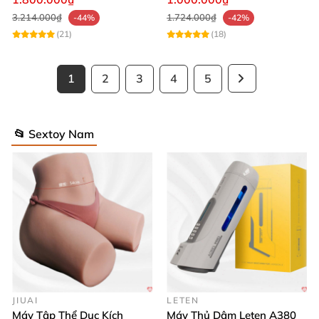
3.214.000₫
1.724.000₫
-44%
-42%
(21)
(18)
1
2
3
4
5
📂 Sextoy Nam
JIUAI
LETEN
Máy Tập Thể Dục Kích
Máy Thủ Dâm Leten A380