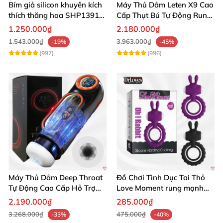
Bím giả silicon khuyên kích
Máy Thủ Dâm Leten X9 Cao
thích thăng hoa SHP1391
Cấp Thụt Bú Tự Động Rung
ShopHanhPhuc
Rên
1.250.000₫
2.180.000₫
1.543.000₫
3.963.000₫
-19%
-45%
(997)
(996)
Máy Thủ Dâm Deep Throat
Đồ Chơi Tình Dục Tai Thỏ
Tự Động Cao Cấp Hỗ Trợ
Love Moment rung mạnh
Gắn Tường
mẽ êm ái
2.190.000₫
285.000₫
3.268.000₫
475.000₫
-33%
-40%