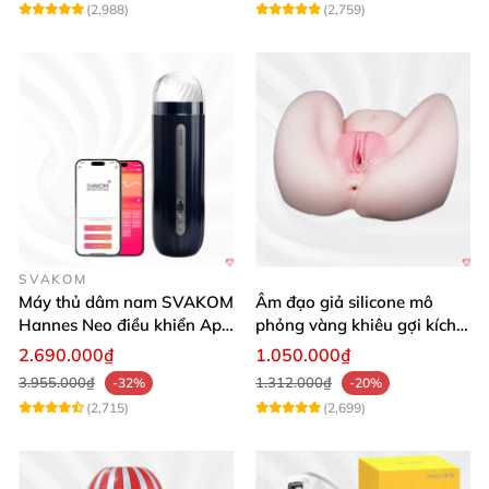
(2,988)
(2,759)
SVAKOM
Máy thủ dâm nam SVAKOM
Âm đạo giả silicone mô
Hannes Neo điều khiển App
phỏng vàng khiêu gợi kích
tương tác
thích mua
2.690.000₫
1.050.000₫
3.955.000₫
1.312.000₫
-32%
-20%
(2,715)
(2,699)