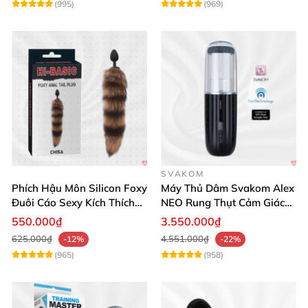
(995)
(969)
SVAKOM
Phích Hậu Môn Silicon Foxy
Máy Thủ Dâm Svakom Alex
Đuôi Cáo Sexy Kích Thích
NEO Rung Thụt Cảm Giác
Đỉnh Cao
Thật, App Điều Khiển
550.000₫
3.550.000₫
625.000₫
4.551.000₫
-12%
-22%
(965)
(958)