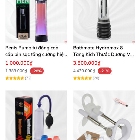
Penis Pump tự động cao
Bathmate Hydromax 8
cấp pin sạc tăng cường hiệu
Tăng Kích Thước Dương Vật
quả mua ngay
An Toàn Hiệu Quả
1.000.000₫
3.500.000₫
1.389.000₫
4.430.000₫
-28%
-21%
(72)
(70)