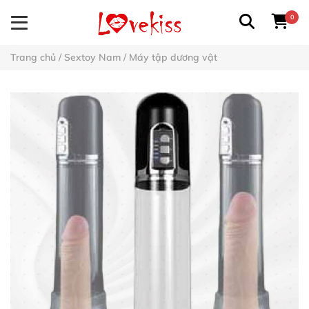
0
Trang chủ
/
Sextoy Nam
/
Máy tập dương vật