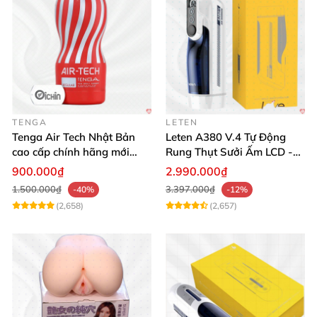
TENGA
LETEN
Tenga Air Tech Nhật Bản
Leten A380 V.4 Tự Động
cao cấp chính hãng mới
Rung Thụt Sưởi Ấm LCD -
seal giá tốt
Mua Ngay
900.000₫
2.990.000₫
1.500.000₫
3.397.000₫
-40%
-12%
(2,658)
(2,657)