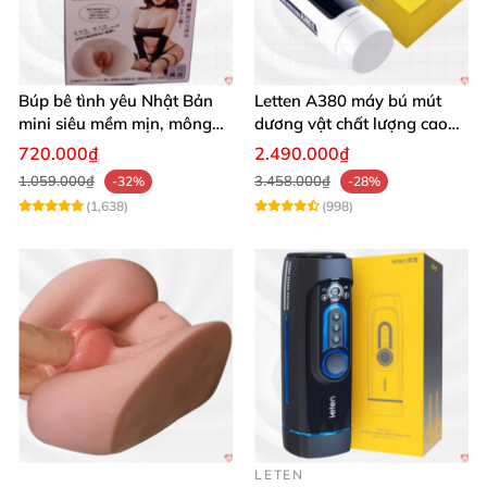
Búp bê tình yêu Nhật Bản
Letten A380 máy bú mút
mini siêu mềm mịn, mông
dương vật chất lượng cao
tròn quyến rũ
giá tốt
720.000₫
2.490.000₫
1.059.000₫
3.458.000₫
-32%
-28%
(1,638)
(998)
LETEN