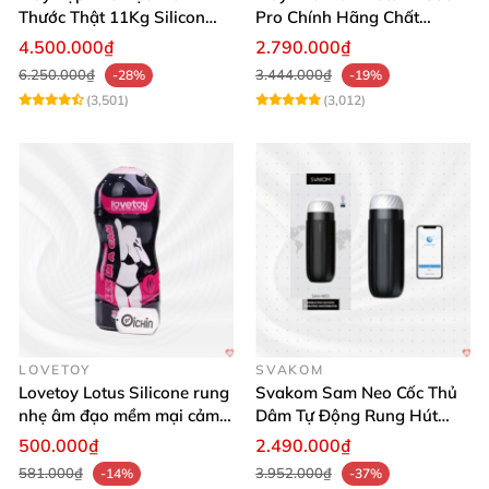
Thước Thật 11Kg Silicon
Pro Chính Hãng Chất
Cao Cấp Nhật Bản
Lượng Cao
4.500.000₫
2.790.000₫
6.250.000₫
3.444.000₫
-28%
-19%
(3,501)
(3,012)
LOVETOY
SVAKOM
Lovetoy Lotus Silicone rung
Svakom Sam Neo Cốc Thủ
nhẹ âm đạo mềm mại cảm
Dâm Tự Động Rung Hút
giác thật
App Điều Khiển Xa
500.000₫
2.490.000₫
581.000₫
3.952.000₫
-14%
-37%