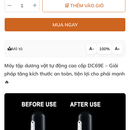
🛒 THÊM VÀO GIỎ
MUA NGAY
Mô tả
−
100%
+
Máy tập dương vật tự động cao cấp DC69E – Giải
pháp tăng kích thước an toàn, tiện lợi cho phái mạnh
🔥