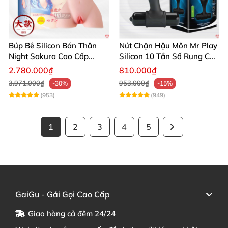
Búp Bê Silicon Bán Thân
Nút Chặn Hậu Môn Mr Play
Night Sakura Cao Cấp
Silicon 10 Tần Số Rung Cao
Rung Đa Chức Năng
Cấp
2.780.000₫
810.000₫
3.971.000₫
953.000₫
-30%
-15%
(953)
(949)
1
2
3
4
5
GaiGu - Gái Gọi Cao Cấp
Giao hàng cả đêm 24/24