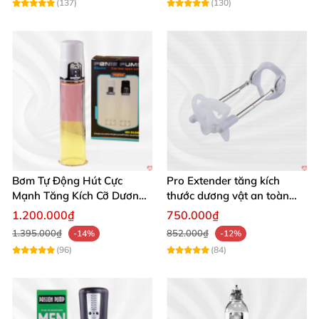
(137)
(130)
Bơm Tự Động Hút Cực
Pro Extender tăng kích
Mạnh Tăng Kích Cỡ Dương
thước dương vật an toàn
Vật Hiệu Quả
hiệu quả
1.200.000₫
750.000₫
1.395.000₫
852.000₫
-14%
-12%
(96)
(84)