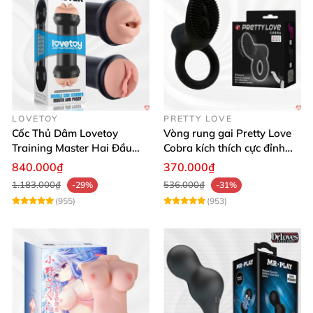
LOVETOY
PRETTY LOVE
Cốc Thủ Dâm Lovetoy
Vòng rung gai Pretty Love
Training Master Hai Đầu
Cobra kích thích cực đỉnh
Siêu Thật, Tăng Khoái Cảm
trải nghiệm
840.000₫
370.000₫
1.183.000₫
536.000₫
-29%
-31%
(955)
(953)