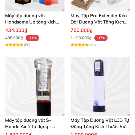
Máy tập dương vật
Máy Tập Pro Extender Kéo
Handsome Up tăng kích
Dài Dương Vật Tăng Kích
thước hiệu quả nhanh
Thước Hiệu Quả
434.000₫
750.000₫
488.000₫
1.190.000₫
-11%
-37%
(58)
(43)
Máy tập dương vật S-
Máy Tập Dương Vật LCD Tự
Hande Air 2 tự động -
Động Tăng Kích Thước Sức
Rung, Hút, Tăng kích thước
Bền
1.800.000₫
1.000.000₫