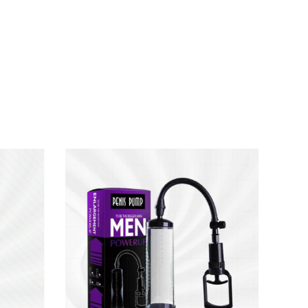
n tăng cường kích thước và cải thiện hình
hất lượng đời sống tình dục, giúp phái mạnh