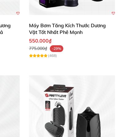
ương
Máy Bơm Tăng Kích Thước Dương
uả
Vật Tốt Nhất Phê Mạnh
550.000₫
775.000₫
-29%
(468)