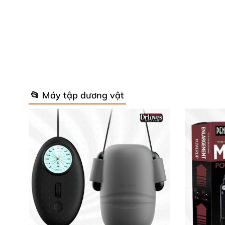
Máy tập dương vật Hercule II là thiết bị công
dáng dương vật hiệu quả. Sản phẩm không chỉ
lấy lại sự tự tin và phong độ vượt trội.
📂 Máy tập dương vật
Thông số kỹ thuật nổi bật của máy tậ