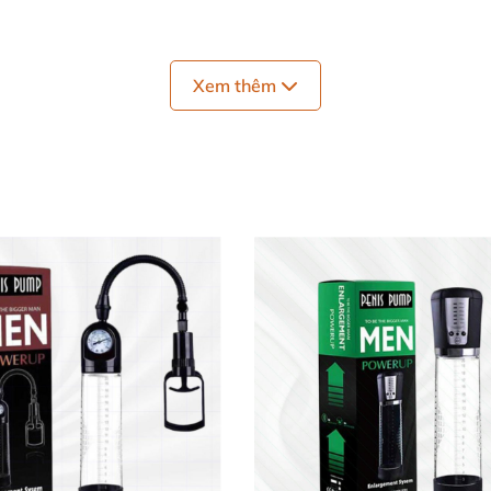
Máy tập dương vật Hercule II tăng kích thước, cải thiện ngoại hình
Xem thêm
 nghệ đột phá, được thiết kế dành riêng cho nam giới muố
 giúp tăng chiều dài và độ dày mà còn hỗ trợ nâng cao c
p Hercule II 💎