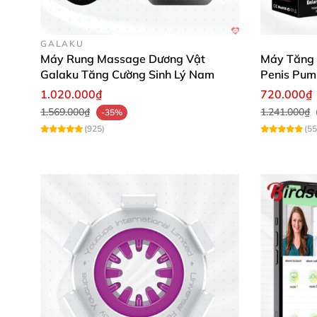
GALAKU
Máy Rung Massage Dương Vật
Máy Tăng 
Galaku Tăng Cường Sinh Lý Nam
Penis Pum
1.020.000₫
720.000₫
1.569.000₫
1.241.000₫
-35%
(925)
(55