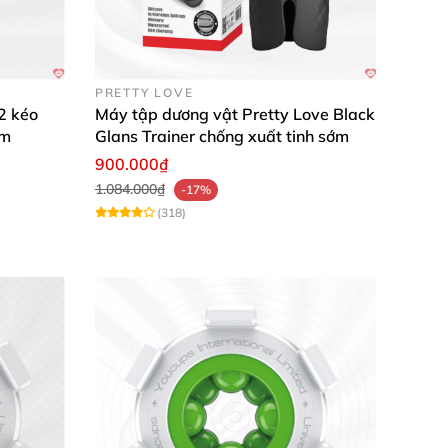
PRETTY LOVE
2 kéo
Máy tập dương vật Pretty Love Black
ảm
Glans Trainer chống xuất tinh sớm
900.000₫
1.084.000₫
-17%
(318)
thông minh.