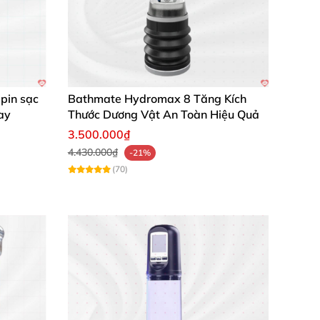
pin sạc
Bathmate Hydromax 8 Tăng Kích
ay
Thước Dương Vật An Toàn Hiệu Quả
3.500.000₫
4.430.000₫
-21%
(70)
ần đầu ống xi lanh. Đặt dương vật vào trong
 tác giúp bạn làm chủ toàn bộ quá trình tập