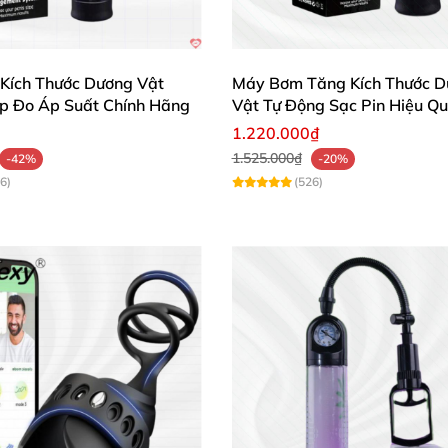
Kích Thước Dương Vật
Máy Bơm Tăng Kích Thước D
p Đo Áp Suất Chính Hãng
Vật Tự Động Sạc Pin Hiệu Q
1.220.000₫
1.525.000₫
-42%
-20%
6)
(526)