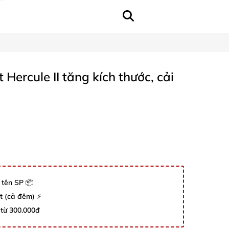
Hercule II tăng kích thước, cải
 tên SP 📦
út (cả đêm) ⚡
 từ 300.000đ