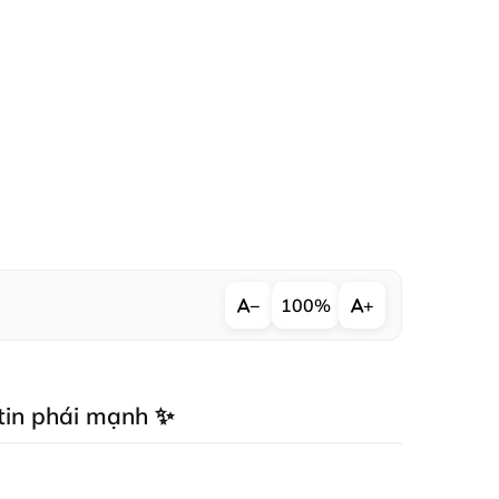
−
100%
+
 tin phái mạnh ✨