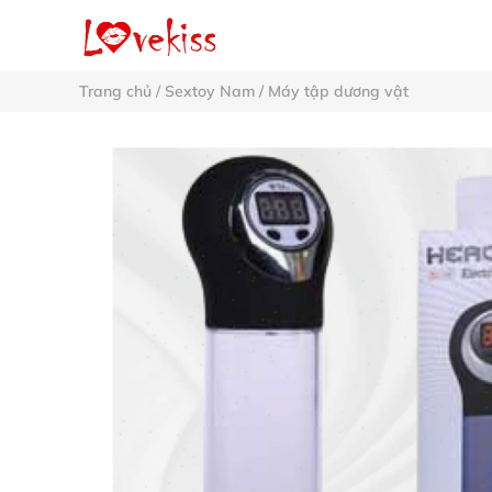
Trang chủ
/
Sextoy Nam
/
Máy tập dương vật