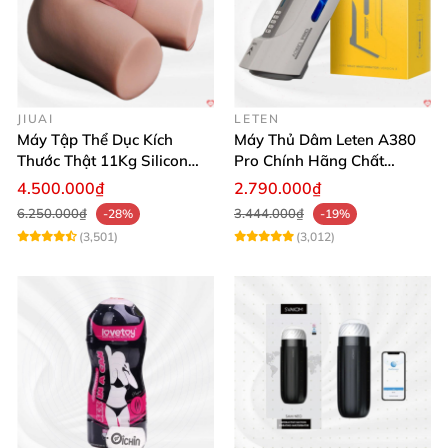
JIUAI
LETEN
Máy Tập Thể Dục Kích
Máy Thủ Dâm Leten A380
Thước Thật 11Kg Silicon
Pro Chính Hãng Chất
Cao Cấp Nhật Bản
Lượng Cao
4.500.000₫
2.790.000₫
6.250.000₫
3.444.000₫
-28%
-19%
(3,501)
(3,012)