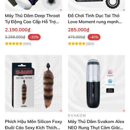
Máy Thủ Dâm Deep Throat
Đồ Chơi Tình Dục Tai Thỏ
Tự Động Cao Cấp Hỗ Trợ
Love Moment rung mạnh
Gắn Tường
mẽ êm ái
2.190.000₫
285.000₫
3.268.000₫
475.000₫
-33%
-40%
(995)
(969)
SVAKOM
Phích Hậu Môn Silicon Foxy
Máy Thủ Dâm Svakom Alex
Đuôi Cáo Sexy Kích Thích
NEO Rung Thụt Cảm Giác