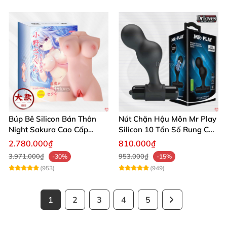
Búp Bê Silicon Bán Thân
Nút Chặn Hậu Môn Mr Play
Night Sakura Cao Cấp
Silicon 10 Tần Số Rung Cao
Rung Đa Chức Năng
Cấp
2.780.000₫
810.000₫
3.971.000₫
953.000₫
-30%
-15%
(953)
(949)
1
2
3
4
5