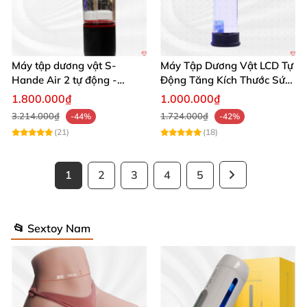
Máy tập dương vật S-
Máy Tập Dương Vật LCD Tự
Hande Air 2 tự động -
Động Tăng Kích Thước Sức
Rung, Hút, Tăng kích thước
Bền
1.800.000₫
1.000.000₫
3.214.000₫
1.724.000₫
-44%
-42%
(21)
(18)
1
2
3
4
5
📂 Sextoy Nam