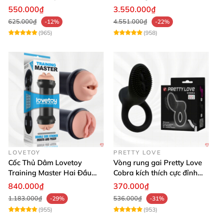
Đỉnh Cao
Thật, App Điều Khiển
550.000₫
3.550.000₫
625.000₫
4.551.000₫
-12%
-22%
(965)
(958)
LOVETOY
PRETTY LOVE
Cốc Thủ Dâm Lovetoy
Vòng rung gai Pretty Love
Training Master Hai Đầu
Cobra kích thích cực đỉnh
Siêu Thật, Tăng Khoái Cảm
trải nghiệm
840.000₫
370.000₫
1.183.000₫
536.000₫
-29%
-31%
(955)
(953)