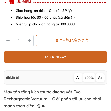
ƯU ĐIỂM
Giao hàng kín đáo - Che tên SP 📦
Ship hỏa tốc 30 - 60 phút (cả đêm) ⚡
Miễn Ship cho đơn hàng từ 300.000đ
🛒 THÊM VÀO GIỎ
MUA NGAY
Mô tả
−
100%
+
Máy tập tăng kích thước dương vật Evo
Rechargeable Vacuum – Giải pháp tối ưu cho phái
mạnh toàn diện! 💪🔥