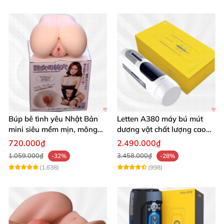
Búp bê tình yêu Nhật Bản
Letten A380 máy bú mút
mini siêu mềm mịn, mông
dương vật chất lượng cao
tròn quyến rũ
giá tốt
720.000₫
2.490.000₫
1.059.000₫
3.458.000₫
-32%
-28%
(1,638)
(998)