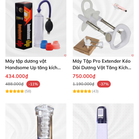
Máy tập dương vật
Máy Tập Pro Extender Kéo
Handsome Up tăng kích
Dài Dương Vật Tăng Kích
thước hiệu quả nhanh
Thước Hiệu Quả
434.000₫
750.000₫
488.000₫
1.190.000₫
-11%
-37%
(58)
(43)