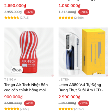
tương tác
thích mua
2.690.000₫
1.050.000₫
3.955.000₫
1.312.000₫
-32%
-20%
(2,715)
(2,699)
TENGA
LETEN
Tenga Air Tech Nhật Bản
Leten A380 V.4 Tự Động
cao cấp chính hãng mới
Rung Thụt Sưởi Ấm LCD -
seal giá tốt
Mua Ngay
900.000₫
2.990.000₫
1.500.000₫
3.397.000₫
-40%
-12%
(2,658)
(2,657)