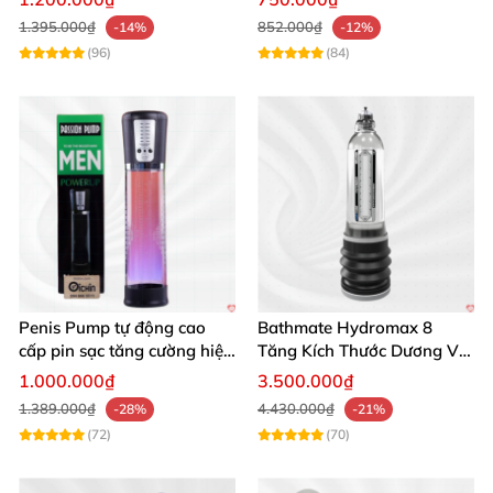
1.395.000₫
852.000₫
-14%
-12%
(96)
(84)
Penis Pump tự động cao
Bathmate Hydromax 8
cấp pin sạc tăng cường hiệu
Tăng Kích Thước Dương Vật
quả mua ngay
An Toàn Hiệu Quả
1.000.000₫
3.500.000₫
1.389.000₫
4.430.000₫
-28%
-21%
(72)
(70)