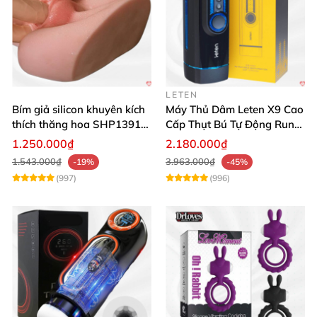
LETEN
Bím giả silicon khuyên kích
Máy Thủ Dâm Leten X9 Cao
thích thăng hoa SHP1391
Cấp Thụt Bú Tự Động Rung
ShopHanhPhuc
Rên
1.250.000₫
2.180.000₫
1.543.000₫
3.963.000₫
-19%
-45%
(997)
(996)