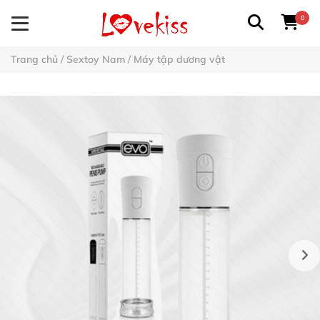
0
Trang chủ
/
Sextoy Nam
/
Máy tập dương vật