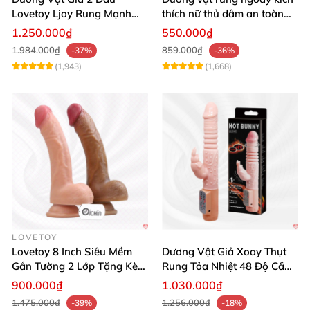
Lovetoy Ljoy Rung Mạnh
thích nữ thủ dâm an toàn
ĐKTX Hút Sâu
cao cấp
1.250.000₫
550.000₫
1.984.000₫
859.000₫
-37%
-36%
(1,943)
(1,668)
LOVETOY
Lovetoy 8 Inch Siêu Mềm
Dương Vật Giả Xoay Thụt
Gắn Tường 2 Lớp Tặng Kèm
Rung Tỏa Nhiệt 48 Độ Cầm
Dầu Massage
Tay Hot Bunny
900.000₫
1.030.000₫
1.475.000₫
1.256.000₫
-39%
-18%