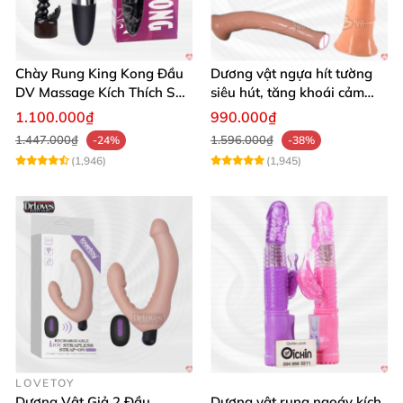
Chày Rung King Kong Đầu
Dương vật ngựa hít tường
DV Massage Kích Thích Sâu
siêu hút, tăng khoái cảm
Mạnh Mẽ
tận hưởng
1.100.000₫
990.000₫
1.447.000₫
1.596.000₫
-24%
-38%
(1,946)
(1,945)
LOVETOY
Dương Vật Giả 2 Đầu
Dương vật rung ngoáy kích