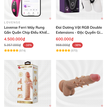
LOVENSE
Lovense Ferri Máy Rung
Đai Dương Vật RGB Double
Gắn Quần Chip Điều Khiển
Extensions - Độc Quyền Giá
App Tăng Hưng Phấn
Sốc
4.500.000₫
600.000₫
5.357.000₫
968.000₫
-16%
-38%
(974)
(970)