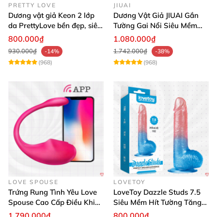
PRETTY LOVE
JIUAI
Dương vật giả Keon 2 lớp
Dương Vật Giả JIUAI Gắn
da PrettyLove bền đẹp, siêu
Tường Gai Nổi Siêu Mềm
mềm mại
Thoải Mái Mua Ngay
800.000₫
1.080.000₫
930.000₫
1.742.000₫
-14%
-38%
(968)
(968)
LOVE SPOUSE
LOVETOY
Trứng Rung Tình Yêu Love
LoveToy Dazzle Studs 7.5
Spouse Cao Cấp Điều Khiển
Siêu Mềm Hít Tường Tăng
App Đỉnh Cao
Khoái Cảm
1.790.000₫
800.000₫