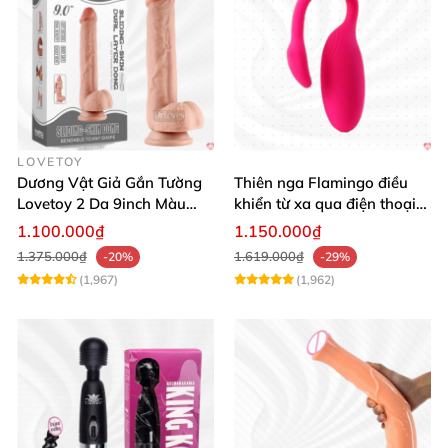
LOVETOY
Dương Vật Giả Gắn Tường
Thiên nga Flamingo điều
Lovetoy 2 Da 9inch Màu
khiển từ xa qua điện thoại
Flesh Hàng Chính Hãng
cực dễ dàng
1.100.000₫
1.150.000₫
1.375.000₫
1.619.000₫
-20%
-29%
(1,967)
(1,962)