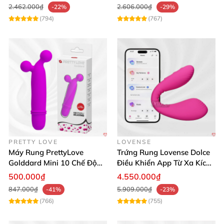
2.462.000₫
2.606.000₫
-22%
-29%
(794)
(767)
PRETTY LOVE
LOVENSE
Máy Rung PrettyLove
Trứng Rung Lovense Dolce
Golddard Mini 10 Chế Độ
Điều Khiển App Từ Xa Kích
Kích Thích Cực Sướng
Thích
500.000₫
4.550.000₫
847.000₫
5.909.000₫
-41%
-23%
(766)
(755)