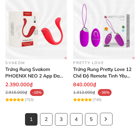
SVAKOM
PRETTY LOVE
Trứng Rung Svakom
Trứng Rung Pretty Love 12
PHOENIX NEO 2 App Đa
Chế Độ Remote Tình Yêu
Chức Năng Hấp Dẫn
Kích Thích
2.390.000₫
840.000₫
2.915.000₫
1.313.000₫
-18%
-36%
(753)
(745)
1
2
3
4
5