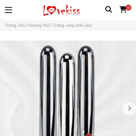
0
Trang chủ
/
Sextoy Nữ
/
Trứng rung tình yêu