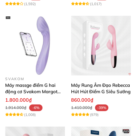
(1,592)
(1,017)
SVAKOM
Máy massge điểm G hai
Máy Rung Âm Đạo Rebecca
động cơ Svakom Margot
Hút Hút Điểm G Siêu Sướng
điều khiển qua app
1.800.000₫
860.000₫
1.914.000₫
1.410.000₫
-6%
-39%
(1,008)
(979)