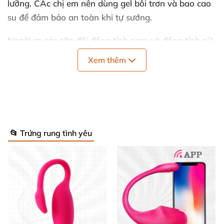
lưỡng. CÁc chị em nên dùng gel bôi trơn và bao cao
su để đảm bảo an toàn khi tự sướng.
Ngoài ra các cặp đôi đồng tính nam và đồng tính nữ
có thể sử dụng máy rung kích thích và mát xa lẫn
Xem thêm
nhau. Tăng thêm cảm giác ham muốn tình dục, khiến
cả hai dễ dàng lên đỉnh cùng nhau. Khiến tình cảm
trở nên thân thiết, gắn bó hơn, không bị nhàm chán
trong đời sống tình dục.
📂 Trứng rung tình yêu