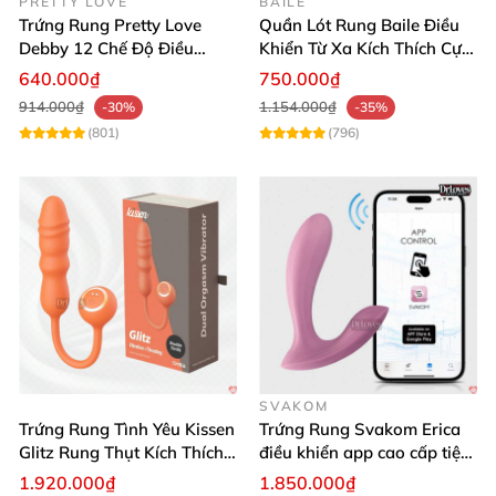
PRETTY LOVE
BAILE
Trứng Rung Pretty Love
Quần Lót Rung Baile Điều
Debby 12 Chế Độ Điều
Khiển Từ Xa Kích Thích Cực
Khiển Từ Xa Siêu Mượt
Mạnh
640.000₫
750.000₫
914.000₫
1.154.000₫
-30%
-35%
(801)
(796)
SVAKOM
Trứng Rung Tình Yêu Kissen
Trứng Rung Svakom Erica
Glitz Rung Thụt Kích Thích
điều khiển app cao cấp tiện
Mua Ngay
lợi
1.920.000₫
1.850.000₫