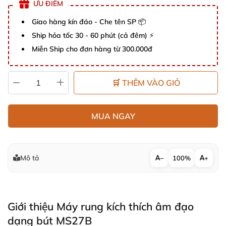
ƯU ĐIỂM
Giao hàng kín đáo - Che tên SP 📦
Ship hỏa tốc 30 - 60 phút (cả đêm) ⚡
Miễn Ship cho đơn hàng từ 300.000đ
🛒 THÊM VÀO GIỎ
MUA NGAY
Mô tả
−
100%
+
Giới thiệu Máy rung kích thích âm đạo
dạng bút MS27B