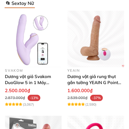
📂 Sextoy Nữ
SVAKOM
YEAIN
Dương vật giả Svakom
Dương vật giả rung thụt
DuoGlow 5 in 1 Máy
gắn tường YEAIN G Point
Massage Điểm G & Âm Vật
siêu thực điều khiển từ xa
2.500.000₫
1.600.000₫
Điều Khiển App
2.873.000₫
2.539.000₫
-13%
-37%
(3,067)
(2,590)