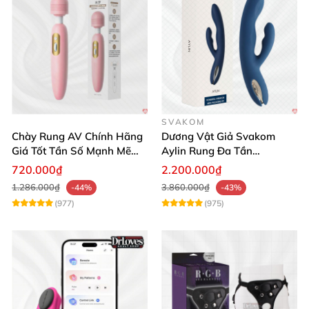
SVAKOM
Chày Rung AV Chính Hãng
Dương Vật Giả Svakom
Giá Tốt Tần Số Mạnh Mẽ
Aylin Rung Đa Tần
Siêu Bền
Massage Sung Sướng
720.000₫
2.200.000₫
1.286.000₫
3.860.000₫
-44%
-43%
(977)
(975)