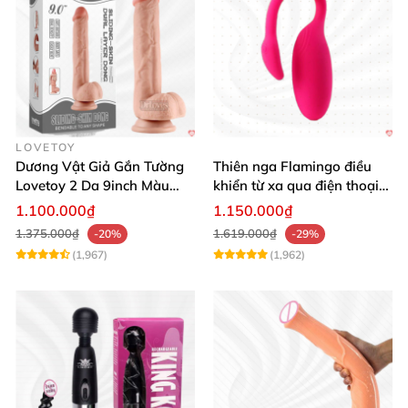
LOVETOY
Dương Vật Giả Gắn Tường
Thiên nga Flamingo điều
Lovetoy 2 Da 9inch Màu
khiển từ xa qua điện thoại
Flesh Hàng Chính Hãng
cực dễ dàng
1.100.000₫
1.150.000₫
1.375.000₫
1.619.000₫
-20%
-29%
(1,967)
(1,962)