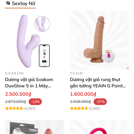
📂 Sextoy Nữ
SVAKOM
YEAIN
Dương vật giả Svakom
Dương vật giả rung thụt
DuoGlow 5 in 1 Máy
gắn tường YEAIN G Point
Massage Điểm G & Âm Vật
siêu thực điều khiển từ xa
2.500.000₫
1.600.000₫
Điều Khiển App
2.873.000₫
2.539.000₫
-13%
-37%
(3,067)
(2,590)