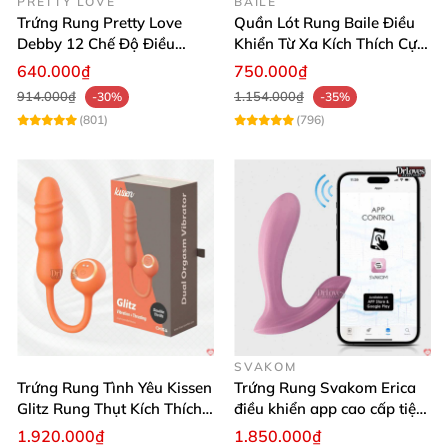
PRETTY LOVE
BAILE
Trứng Rung Pretty Love
Quần Lót Rung Baile Điều
Debby 12 Chế Độ Điều
Khiển Từ Xa Kích Thích Cực
Khiển Từ Xa Siêu Mượt
Mạnh
640.000₫
750.000₫
914.000₫
1.154.000₫
-30%
-35%
(801)
(796)
SVAKOM
Trứng Rung Tình Yêu Kissen
Trứng Rung Svakom Erica
Glitz Rung Thụt Kích Thích
điều khiển app cao cấp tiện
Mua Ngay
lợi
1.920.000₫
1.850.000₫