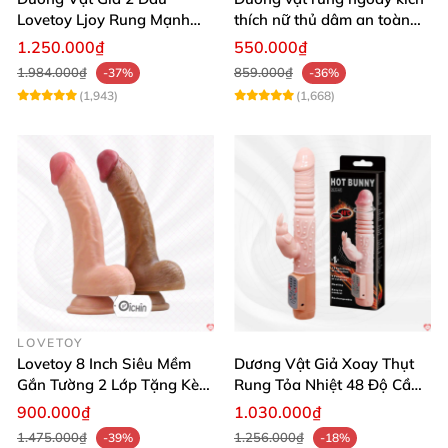
Lovetoy Ljoy Rung Mạnh
thích nữ thủ dâm an toàn
ĐKTX Hút Sâu
cao cấp
1.250.000₫
550.000₫
1.984.000₫
859.000₫
-37%
-36%
(1,943)
(1,668)
LOVETOY
Lovetoy 8 Inch Siêu Mềm
Dương Vật Giả Xoay Thụt
Gắn Tường 2 Lớp Tặng Kèm
Rung Tỏa Nhiệt 48 Độ Cầm
Dầu Massage
Tay Hot Bunny
900.000₫
1.030.000₫
1.475.000₫
1.256.000₫
-39%
-18%