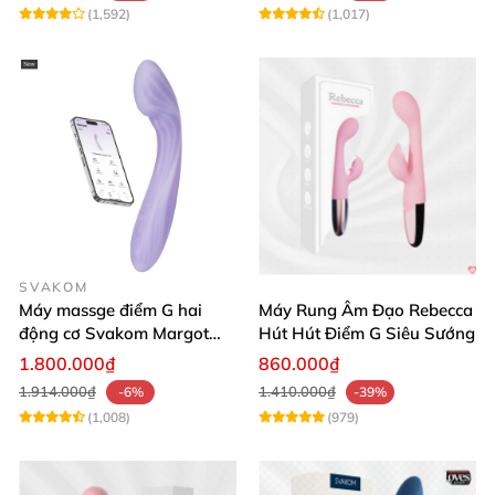
(1,592)
(1,017)
SVAKOM
Máy massge điểm G hai
Máy Rung Âm Đạo Rebecca
động cơ Svakom Margot
Hút Hút Điểm G Siêu Sướng
điều khiển qua app
1.800.000₫
860.000₫
1.914.000₫
1.410.000₫
-6%
-39%
(1,008)
(979)