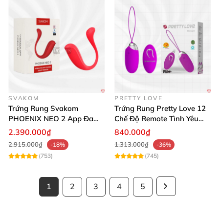
SVAKOM
PRETTY LOVE
Trứng Rung Svakom
Trứng Rung Pretty Love 12
PHOENIX NEO 2 App Đa
Chế Độ Remote Tình Yêu
Chức Năng Hấp Dẫn
Kích Thích
2.390.000₫
840.000₫
2.915.000₫
1.313.000₫
-18%
-36%
(753)
(745)
1
2
3
4
5