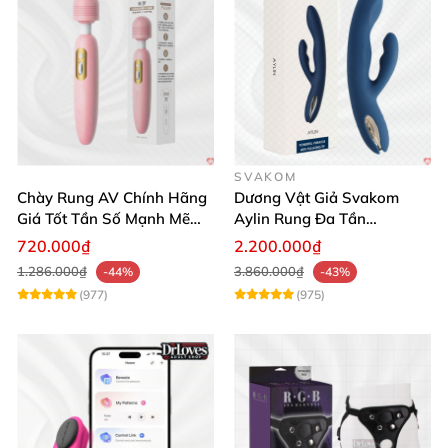
SVAKOM
Chày Rung AV Chính Hãng
Dương Vật Giả Svakom
Giá Tốt Tần Số Mạnh Mẽ
Aylin Rung Đa Tần
Siêu Bền
Massage Sung Sướng
720.000₫
2.200.000₫
1.286.000₫
3.860.000₫
-44%
-43%
(977)
(975)