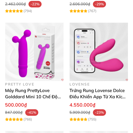
2.462.000₫
2.606.000₫
-22%
-29%
(794)
(767)
PRETTY LOVE
LOVENSE
Máy Rung PrettyLove
Trứng Rung Lovense Dolce
Golddard Mini 10 Chế Độ
Điều Khiển App Từ Xa Kích
Kích Thích Cực Sướng
Thích
500.000₫
4.550.000₫
847.000₫
5.909.000₫
-41%
-23%
(766)
(755)