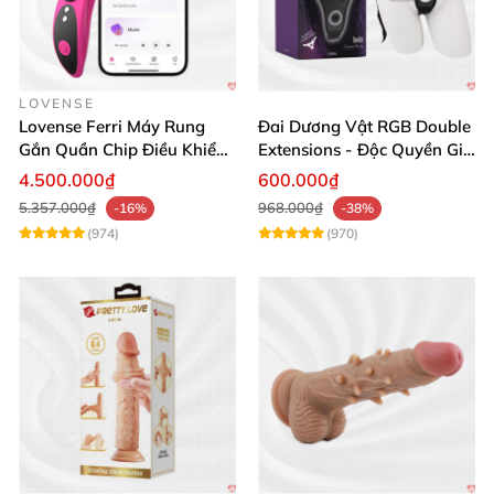
LOVENSE
Lovense Ferri Máy Rung
Đai Dương Vật RGB Double
Gắn Quần Chip Điều Khiển
Extensions - Độc Quyền Giá
App Tăng Hưng Phấn
Sốc
4.500.000₫
600.000₫
5.357.000₫
968.000₫
-16%
-38%
(974)
(970)