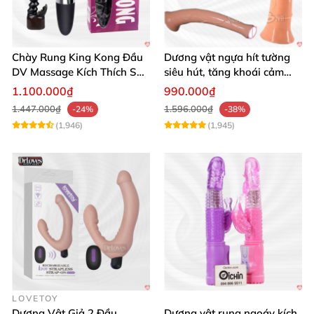
Chày Rung King Kong Đầu
Dương vật ngựa hít tường
DV Massage Kích Thích Sâu
siêu hút, tăng khoái cảm
Mạnh Mẽ
tận hưởng
1.100.000₫
990.000₫
1.447.000₫
1.596.000₫
-24%
-38%
(1,946)
(1,945)
LOVETOY
Dương Vật Giả 2 Đầu
Dương vật rung ngoáy kích