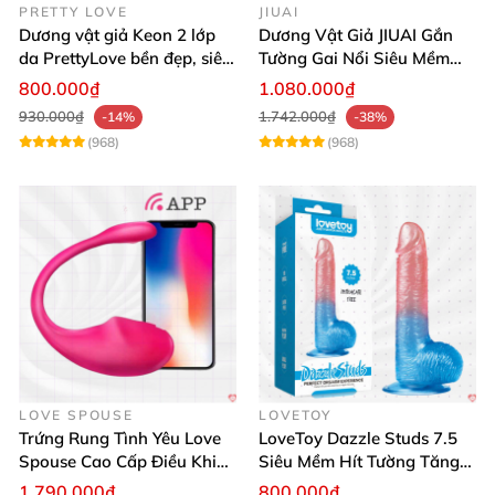
PRETTY LOVE
JIUAI
Dương vật giả Keon 2 lớp
Dương Vật Giả JIUAI Gắn
da PrettyLove bền đẹp, siêu
Tường Gai Nổi Siêu Mềm
mềm mại
Thoải Mái Mua Ngay
800.000₫
1.080.000₫
930.000₫
1.742.000₫
-14%
-38%
(968)
(968)
LOVE SPOUSE
LOVETOY
Trứng Rung Tình Yêu Love
LoveToy Dazzle Studs 7.5
Spouse Cao Cấp Điều Khiển
Siêu Mềm Hít Tường Tăng
App Đỉnh Cao
Khoái Cảm
1.790.000₫
800.000₫