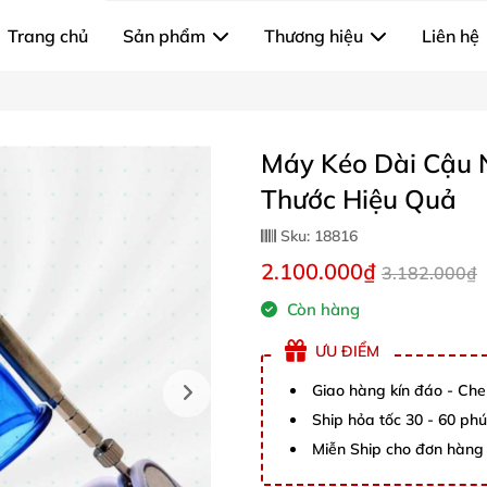
Trang chủ
Sản phẩm
Thương hiệu
Liên hệ
Máy Kéo Dài Cậu N
Thước Hiệu Quả
Sku:
18816
2.100.000₫
3.182.000₫
Còn hàng
ƯU ĐIỂM
Giao hàng kín đáo - Che
Ship hỏa tốc 30 - 60 ph
Miễn Ship cho đơn hàng