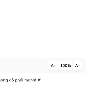
−
100%
+
hong độ phái mạnh! 🌟