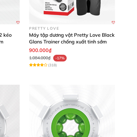
 gây khó chịu. Bạn có thể thoải mái sử dụng
PRETTY LOVE
2 kéo
Máy tập dương vật Pretty Love Black
ảm
Glans Trainer chống xuất tinh sớm
900.000₫
1.084.000₫
-17%
(318)