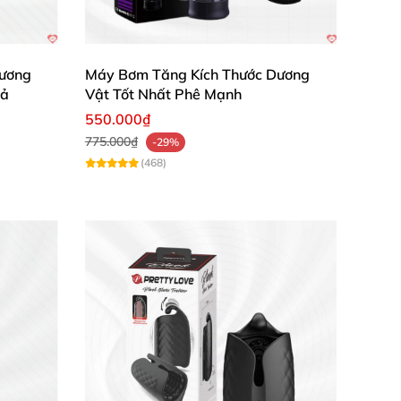
ương
Máy Bơm Tăng Kích Thước Dương
uả
Vật Tốt Nhất Phê Mạnh
550.000₫
775.000₫
-29%
(468)
ng tin dùng. Sản phẩm giúp bạn tự tin hơn
ệ kéo giãn nhẹ nhàng và an toàn giúp phát