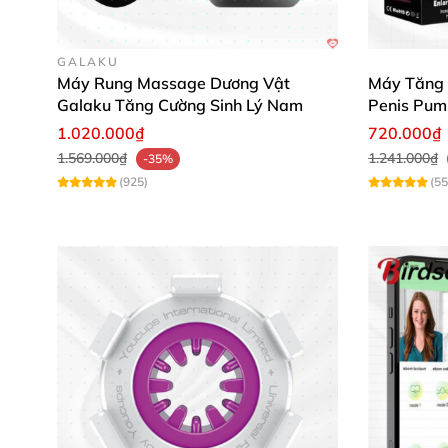
GALAKU
Máy Rung Massage Dương Vật
Máy Tăng 
Galaku Tăng Cường Sinh Lý Nam
Penis Pum
1.020.000₫
720.000₫
1.569.000₫
1.241.000₫
-35%
(925)
(55
Lợi ích vượt trội của Size Master Pro 
Máy tập Size Master Pro là thiết bị hỗ trợ ké
trong cuộc sống lẫn chuyện chăn gối nhờ cải t
triển tự nhiên mà không đau đớn hay gây tổn