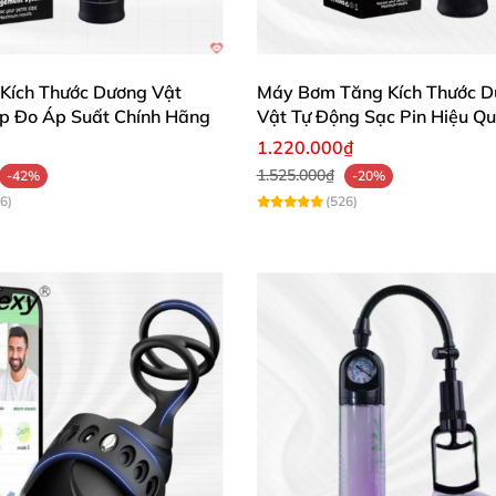
Kích Thước Dương Vật
Máy Bơm Tăng Kích Thước D
p Đo Áp Suất Chính Hãng
Vật Tự Động Sạc Pin Hiệu Q
1.220.000₫
1.525.000₫
-42%
-20%
6)
(526)
Máy Kéo Dài Cậu Nhỏ Size Master Pro Tăng Kích Thước Hiệu Quả
🌈
o dài và làm tăng kích thước dương vật được nhiều quý ô
hiện kích thước rõ rệt về chiều dài và độ dày. Công ngh
 thương.