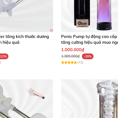
er tăng kích thước dương
Penis Pump tự động cao cấp 
ở hữu ngay máy tập kéo dài và làm tăng kích thước dươ
n hiệu quả
tăng cường hiệu quả mua ng
 hôm nay để trải nghiệm sự khác biệt đáng kinh ngạc! 🚀
1.000.000₫
1.389.000₫
-12%
-28%
)
(72)