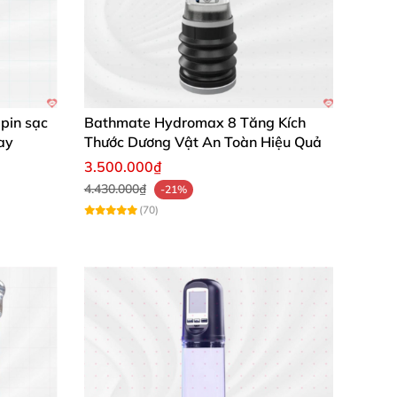
pin sạc
Bathmate Hydromax 8 Tăng Kích
ng vật Size Master Pro để nâng cao phong độ
ay
Thước Dương Vật An Toàn Hiệu Quả
3.500.000₫
4.430.000₫
-21%
(70)