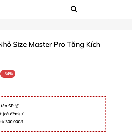
hỏ Size Master Pro Tăng Kích
-34%
 tên SP 📦
út (cả đêm) ⚡
 từ 300.000đ