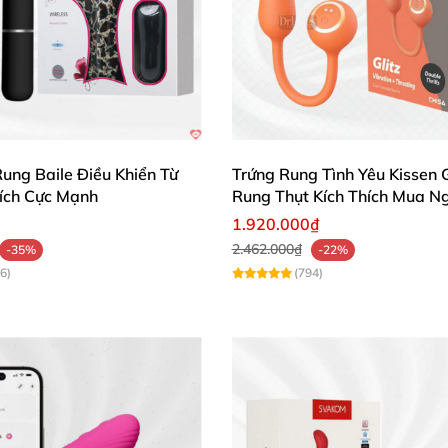
 theo tiện lợi lắm, hút mạnh mẽ như thật mà an toàn tuyệt
Siêu hài lòng! 🔥"
máy rung hút âm vật này! 12 chế độ rung đa dạng phù hợ
iờ hết. 👍"
ung Baile Điều Khiển Từ
Trứng Rung Tình Yêu Kissen G
Youth
– chìa khóa mở ra khoái lạc đỉnh cao!
Mua ngay hôm
hích Cực Mạnh
Rung Thụt Kích Thích Mua N
1.920.000₫
2.462.000₫
-35%
-22%
6)
(794)