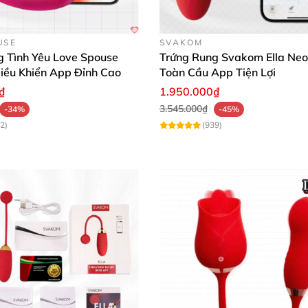
USE
SVAKOM
g Tình Yêu Love Spouse
Trứng Rung Svakom Ella Neo
iều Khiển App Đỉnh Cao
Toàn Cầu App Tiện Lợi
₫
1.950.000₫
3.545.000₫
-34%
-45%
2)
(939)
Máy hút âm vật mini trứng rung Pretty Love Orthus Youth giá tốt
g linh hoạt, vừa vặn tay cầm, dễ mang theo du lịch hay
phỏng bú mút tự nhiên. Trứng rung mini dễ dàng đưa vào,
💦
áy Hút Âm Vật Pretty Love Orthus Youth