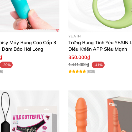
YEAIN
isy Máy Rung Cao Cấp 3
Trứng Rung Tình Yêu YEAIN Li
Kèm Trứng Rung Pretty Love Orthus Youth
i Đảm Bảo Hài Lòng
Điều Khiển APP Siêu Mạnh
₫
850.000₫
nhận khoái cảm lan tỏa toàn thân, giải tỏa căng thẳng n
1.441.000₫
-20%
-41%
hồng, tăng sự gắn kết. Dù ở nhà hay外出, sản phẩm luôn s
5)
(838)
 Love Orthus Youth tuyệt vời quá! Chất liệu silicone mềm 
 hàng tuần mà không hề nhàm chán! ❤️"