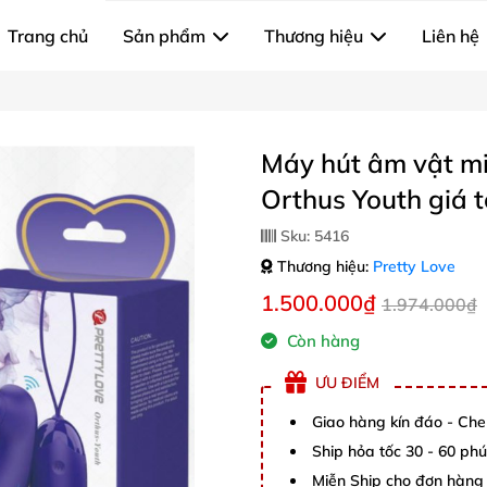
Trang chủ
Sản phẩm
Thương hiệu
Liên hệ
Máy hút âm vật mi
Orthus Youth giá t
Sku:
5416
Thương hiệu:
Pretty Love
1.500.000₫
1.974.000₫
Còn hàng
ƯU ĐIỂM
Giao hàng kín đáo - Che
Ship hỏa tốc 30 - 60 ph
Miễn Ship cho đơn hàng