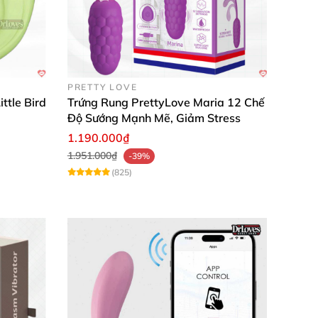
PRETTY LOVE
ttle Bird
Trứng Rung PrettyLove Maria 12 Chế
Độ Sướng Mạnh Mẽ, Giảm Stress
1.190.000₫
hanh chóng. Thiết kế hiện đại kết hợp công
1.951.000₫
-39%
ẵn sàng mang đến những phút giây thăng hoa
(825)
mại ôm sát, chỉ vài phút là đạt cực khoái kép,