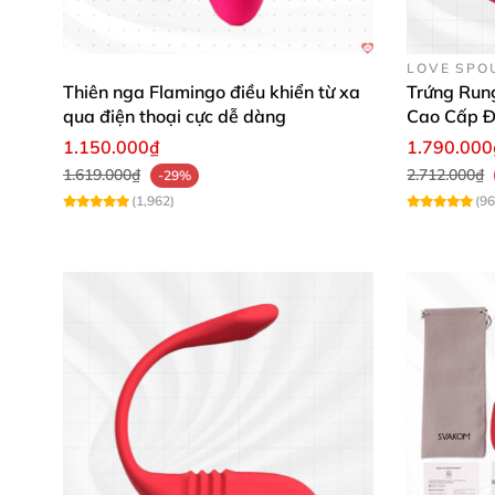
LOVE SPO
Thiên nga Flamingo điều khiển từ xa
Trứng Run
qua điện thoại cực dễ dàng
Cao Cấp Đ
1.150.000₫
1.790.000
1.619.000₫
2.712.000₫
-29%
(1,962)
(96
Pretty Love Orthus Youth
nổi bật nhờ kiểu dán
ôm sát vùng kín, tạo lực hút chân không mô 
mẽ, mang lại khoái cảm kép đầy phấn khích. 
📊 Thông Số Kỹ Thuật Nổi Bật Của M