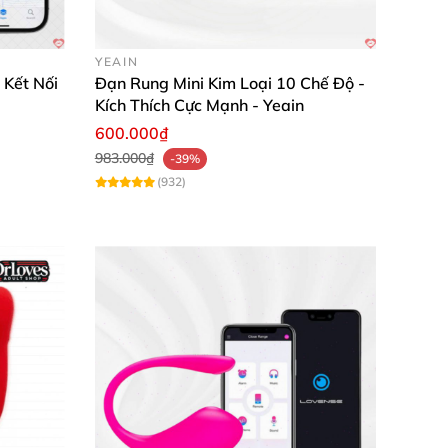
YEAIN
 Kết Nối
Đạn Rung Mini Kim Loại 10 Chế Độ -
Kích Thích Cực Mạnh - Yeain
600.000₫
983.000₫
-39%
(932)
 sử dụng hàng ngày. Phần đầu hút hình tròn
 kích thích sâu điểm G với sóng rung mạnh