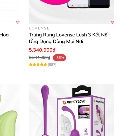
 tế, kích thích "hạt ngọc trai" hiệu quả tối
LOVENSE
 Hoa
Trứng Rung Lovense Lush 3 Kết Nối
Ứng Dụng Dùng Mọi Nơi
 đạt cực khoái kép (dual orgasm). ✨
5.340.000₫
8.344.000₫
-36%
ội. 🎯
(887)
 trải nghiệm an toàn, vệ sinh. Từ thương
 lần dùng.