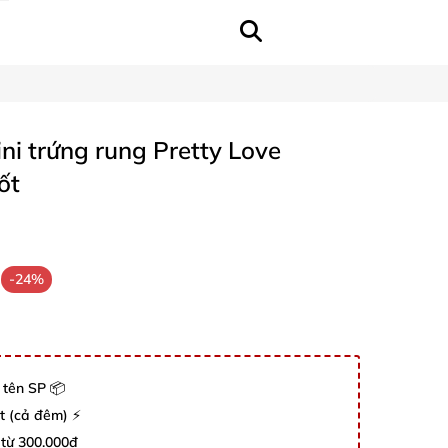
ni trứng rung Pretty Love
ốt
-24%
 tên SP 📦
út (cả đêm) ⚡
 từ 300.000đ