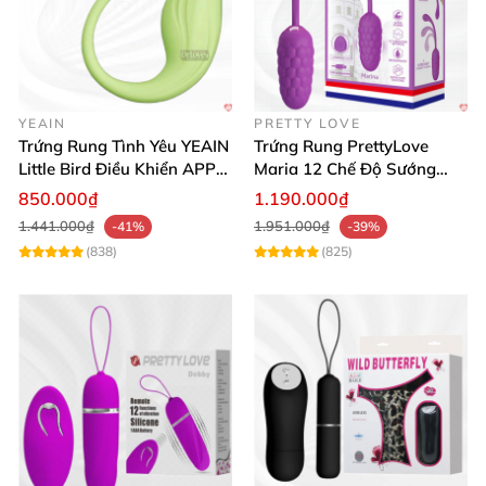
YEAIN
PRETTY LOVE
Trứng Rung Tình Yêu YEAIN
Trứng Rung PrettyLove
Little Bird Điều Khiển APP
Maria 12 Chế Độ Sướng
Siêu Mạnh
Mạnh Mẽ, Giảm Stress
850.000₫
1.190.000₫
1.441.000₫
1.951.000₫
-41%
-39%
(838)
(825)