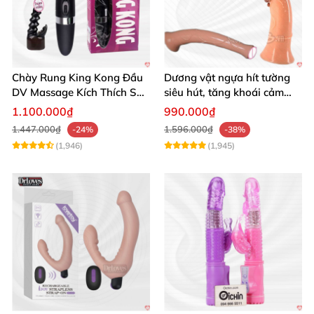
Chày Rung King Kong Đầu
Dương vật ngựa hít tường
DV Massage Kích Thích Sâu
siêu hút, tăng khoái cảm
Mạnh Mẽ
tận hưởng
1.100.000₫
990.000₫
1.447.000₫
1.596.000₫
-24%
-38%
(1,946)
(1,945)