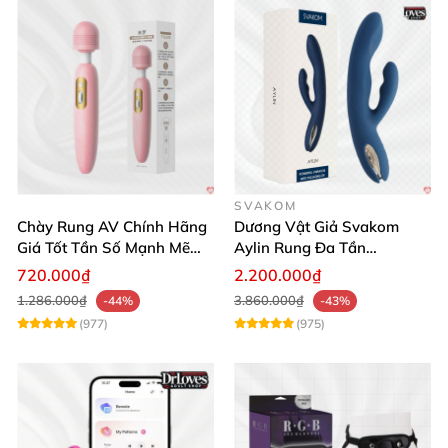
SVAKOM
Chày Rung AV Chính Hãng
Dương Vật Giả Svakom
Giá Tốt Tần Số Mạnh Mẽ
Aylin Rung Đa Tần
Siêu Bền
Massage Sung Sướng
720.000₫
2.200.000₫
1.286.000₫
3.860.000₫
-44%
-43%
(977)
(975)