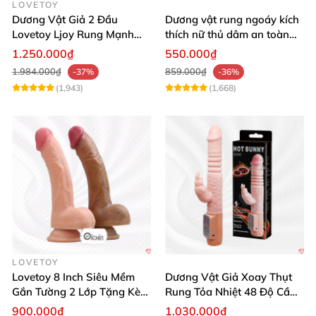
LOVETOY
Dương Vật Giả 2 Đầu
Dương vật rung ngoáy kích
Lovetoy Ljoy Rung Mạnh
thích nữ thủ dâm an toàn
ĐKTX Hút Sâu
cao cấp
1.250.000₫
550.000₫
1.984.000₫
859.000₫
-37%
-36%
(1,943)
(1,668)
LOVETOY
Lovetoy 8 Inch Siêu Mềm
Dương Vật Giả Xoay Thụt
Gắn Tường 2 Lớp Tặng Kèm
Rung Tỏa Nhiệt 48 Độ Cầm
Dầu Massage
Tay Hot Bunny
900.000₫
1.030.000₫