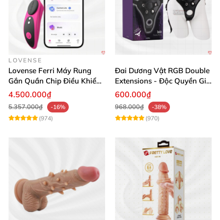
LOVENSE
Lovense Ferri Máy Rung
Đai Dương Vật RGB Double
Gắn Quần Chip Điều Khiển
Extensions - Độc Quyền Giá
App Tăng Hưng Phấn
Sốc
4.500.000₫
600.000₫
5.357.000₫
968.000₫
-16%
-38%
(974)
(970)