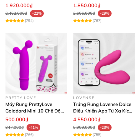
Mua Ngay
lợi
1.920.000₫
1.850.000₫
2.462.000₫
2.606.000₫
-22%
-29%
(794)
(767)
PRETTY LOVE
LOVENSE
Máy Rung PrettyLove
Trứng Rung Lovense Dolce
Golddard Mini 10 Chế Độ
Điều Khiển App Từ Xa Kích
Kích Thích Cực Sướng
Thích
500.000₫
4.550.000₫
847.000₫
5.909.000₫
-41%
-23%
(766)
(755)