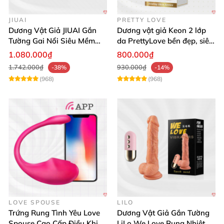
JIUAI
PRETTY LOVE
Dương Vật Giả JIUAI Gắn
Dương vật giả Keon 2 lớp
Tường Gai Nổi Siêu Mềm
da PrettyLove bền đẹp, siêu
Thoải Mái Mua Ngay
mềm mại
1.080.000₫
800.000₫
1.742.000₫
930.000₫
-38%
-14%
(968)
(968)
LOVE SPOUSE
LILO
Trứng Rung Tình Yêu Love
Dương Vật Giả Gắn Tường
Spouse Cao Cấp Điều Khiển
LiLo We Love Rung Nhiệt