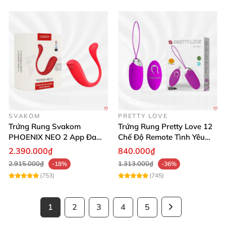
SVAKOM
PRETTY LOVE
Trứng Rung Svakom
Trứng Rung Pretty Love 12
PHOENIX NEO 2 App Đa
Chế Độ Remote Tình Yêu
Chức Năng Hấp Dẫn
Kích Thích
2.390.000₫
840.000₫
2.915.000₫
1.313.000₫
-18%
-36%
(753)
(745)
1
2
3
4
5