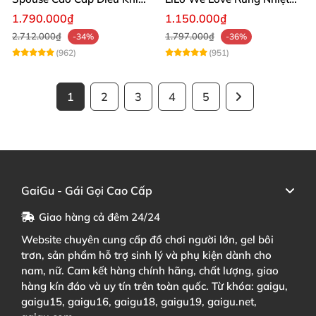
App Đỉnh Cao
Thăng Hoa
1.790.000₫
1.150.000₫
2.712.000₫
1.797.000₫
-34%
-36%
(962)
(951)
1
2
3
4
5
GaiGu - Gái Gọi Cao Cấp
Giao hàng cả đêm 24/24
Website chuyên cung cấp đồ chơi người lớn, gel bôi
trơn, sản phẩm hỗ trợ sinh lý và phụ kiện dành cho
nam, nữ. Cam kết hàng chính hãng, chất lượng, giao
hàng kín đáo và uy tín trên toàn quốc. Từ khóa: gaigu,
gaigu15, gaigu16, gaigu18, gaigu19, gaigu.net,