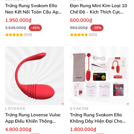
sinh
Trứng Rung Svakom Ella
Đạn Rung Mini Kim Loại 10
Neo Kết Nối Toàn Cầu App
Chế Độ - Kích Thích Cực
Chống nước tuyệt đối, dễ dàng khi sử dụng và
Tiện Lợi
Mạnh - Yeain
1.950.000₫
600.000₫
làm sạch
3.545.000₫
983.000₫
-45%
-39%
(939)
(932)
Bảo hành chính hãng 1 năm 1 đổi 1
LOVENSE
SVAKOM
Trứng Rung Lovense Vulse
Trứng Rung Svakom Ella
App Điều Khiển Thông
Không Dây Hiện Đại Cho
Minh, Kích Thích Mạnh
Nữ Thư Giãn Tinh Tế
4.800.000₫
1.800.000₫