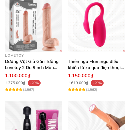
LOVETOY
Dương Vật Giả Gắn Tường
Thiên nga Flamingo điều
Lovetoy 2 Da 9inch Màu
khiển từ xa qua điện thoại
Flesh Hàng Chính Hãng
cực dễ dàng
1.100.000₫
1.150.000₫
1.375.000₫
1.619.000₫
-20%
-29%
(1,967)
(1,962)