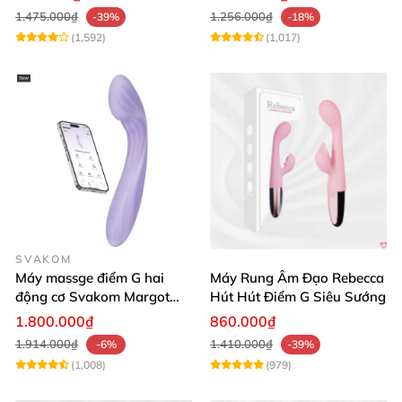
1.475.000₫
1.256.000₫
-39%
-18%
(1,592)
(1,017)
SVAKOM
Máy massge điểm G hai
Máy Rung Âm Đạo Rebecca
động cơ Svakom Margot
Hút Hút Điểm G Siêu Sướng
điều khiển qua app
1.800.000₫
860.000₫
1.914.000₫
1.410.000₫
-6%
-39%
(1,008)
(979)