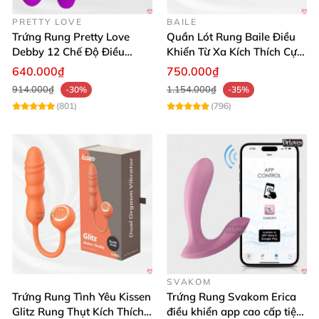
PRETTY LOVE
BAILE
Trứng Rung Pretty Love
Quần Lót Rung Baile Điều
Debby 12 Chế Độ Điều
Khiển Từ Xa Kích Thích Cực
Khiển Từ Xa Siêu Mượt
Mạnh
640.000₫
750.000₫
914.000₫
1.154.000₫
-30%
-35%
(801)
(796)
SVAKOM
Trứng Rung Tình Yêu Kissen
Trứng Rung Svakom Erica
Glitz Rung Thụt Kích Thích
điều khiển app cao cấp tiện