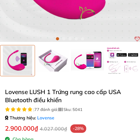
Lovense LUSH 1 Trứng rung cao cấp USA
Bluetooth điều khiển
|
77 đánh giá
|
Sku:
5041
Thương hiệu:
Lovense
2.900.000₫
4.027.000₫
-28%
Còn hàng