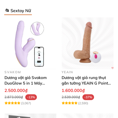
📂 Sextoy Nữ
SVAKOM
YEAIN
Dương vật giả Svakom
Dương vật giả rung thụt
DuoGlow 5 in 1 Máy
gắn tường YEAIN G Point
Massage Điểm G & Âm Vật
siêu thực điều khiển từ xa
2.500.000₫
1.600.000₫
Điều Khiển App
2.873.000₫
2.539.000₫
-13%
-37%
(3,067)
(2,590)