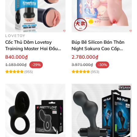
LOVETOY
Cốc Thủ Dâm Lovetoy
Búp Bê Silicon Bán Thân
Training Master Hai Đầu
Night Sakura Cao Cấp
Siêu Thật, Tăng Khoái Cảm
Rung Đa Chức Năng
840.000₫
2.780.000₫
1.183.000₫
3.971.000₫
-29%
-30%
(955)
(953)