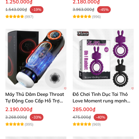
1.250.000₫
2.180.000₫
1.543.000₫
3.963.000₫
-19%
-45%
(997)
(996)
Máy Thủ Dâm Deep Throat
Đồ Chơi Tình Dục Tai Thỏ
Tự Động Cao Cấp Hỗ Trợ
Love Moment rung mạnh
Gắn Tường
mẽ êm ái
2.190.000₫
285.000₫
3.268.000₫
475.000₫
-33%
-40%
(995)
(969)