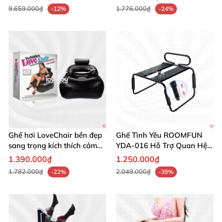
9.659.000₫
1.776.000₫
-12%
-24%
Ghế hơi LoveChair bền đẹp
Ghế Tình Yêu ROOMFUN
sang trọng kích thích cảm
YDA-016 Hỗ Trợ Quan Hệ
xúc
Cặp Đôi
1.390.000₫
1.250.000₫
1.782.000₫
2.049.000₫
-22%
-39%