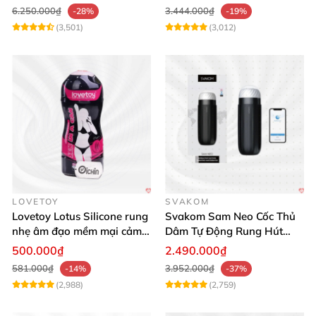
6.250.000₫
3.444.000₫
-28%
-19%
(3,501)
(3,012)
LOVETOY
SVAKOM
Lovetoy Lotus Silicone rung
Svakom Sam Neo Cốc Thủ
nhẹ âm đạo mềm mại cảm
Dâm Tự Động Rung Hút
giác thật
App Điều Khiển Xa
500.000₫
2.490.000₫
581.000₫
3.952.000₫
-14%
-37%
(2,988)
(2,759)