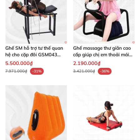
Ghế SM hỗ trợ tư thế quan
Ghế massage thư giãn cao
hệ cho cặp đôi GSM043
cấp giúp chị em thoải mái
tăng khoái cảm
lên đỉnh
5.500.000₫
2.190.000₫
7.971.000₫
3.421.000₫
-31%
-36%