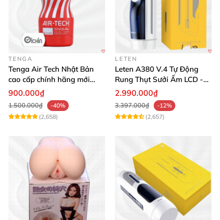
TENGA
LETEN
Tenga Air Tech Nhật Bản
Leten A380 V.4 Tự Động
cao cấp chính hãng mới
Rung Thụt Sưởi Ấm LCD -
seal giá tốt
Mua Ngay
900.000₫
2.990.000₫
1.500.000₫
3.397.000₫
-40%
-12%
(2,658)
(2,657)