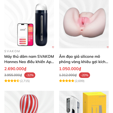
SVAKOM
Máy thủ dâm nam SVAKOM
Âm đạo giả silicone mô
Hannes Neo điều khiển App
phỏng vàng khiêu gợi kích
tương tác
thích mua
2.690.000₫
1.050.000₫
3.955.000₫
1.312.000₫
-32%
-20%
(2,715)
(2,699)