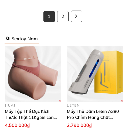
1
2
📂 Sextoy Nam
JIUAI
LETEN
Máy Tập Thể Dục Kích
Máy Thủ Dâm Leten A380
Thước Thật 11Kg Silicon
Pro Chính Hãng Chất
Cao Cấp Nhật Bản
Lượng Cao
4.500.000₫
2.790.000₫