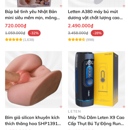
Búp bê tình yêu Nhật Bản
Letten A380 máy bú mút
mini siêu mềm mịn, mông
dương vật chất lượng cao
tròn quyến rũ
giá tốt
720.000₫
2.490.000₫
1.059.000₫
3.458.000₫
-32%
-28%
(1,638)
(998)
LETEN
Bím giả silicon khuyên kích
Máy Thủ Dâm Leten X9 Cao
thích thăng hoa SHP1391
Cấp Thụt Bú Tự Động Rung
ShopHanhPhuc
Rên