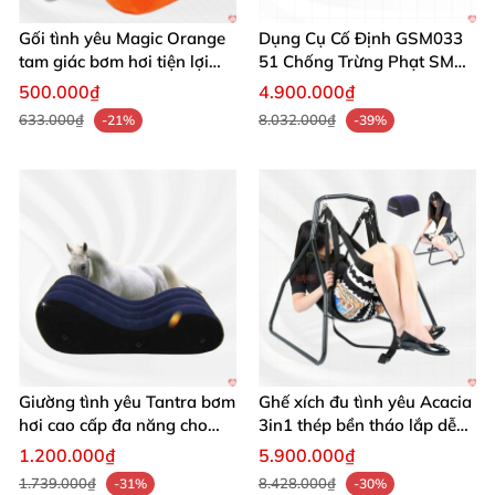
Gối tình yêu Magic Orange
Dụng Cụ Cố Định GSM033
tam giác bơm hơi tiện lợi
51 Chống Trừng Phạt SM
mềm mại
An Toàn
500.000₫
4.900.000₫
633.000₫
8.032.000₫
-21%
-39%
Giường tình yêu Tantra bơm
Ghế xích đu tình yêu Acacia
hơi cao cấp đa năng cho
3in1 thép bền tháo lắp dễ
các cặp đôi
dàng
1.200.000₫
5.900.000₫
1.739.000₫
8.428.000₫
-31%
-30%