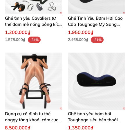
Đừng chần chừ nữa! Nâng tầm cuộc yêu của bạn với
Ghế tình yêu Cavaliers tư
Ghế Tình Yêu Bơm Hơi Cao
ghế ngồi tình dục đa năng Roomfun FanGu ngay
thế đam mê nóng bỏng kích
Cấp Toughage Mỹ Sang
hôm nay. Liên hệ với chúng tôi để nhận tư vấn và đặt
thích cảm xúc
Trọng, Bền
1.200.000₫
1.950.000₫
hàng nhanh chóng, biến mỗi phút giây bên nhau trở
1.578.000₫
2.468.000₫
-24%
-21%
nên đáng nhớ hơn bao giờ hết! ❤️🛒
Dụng cụ cố định tư thế
Ghế tình yêu bơm hơi
doggy tăng khoái cảm cực
Toughage siêu bền thoải
đỉnh
mái nâng tầm trải nghiệm
8.500.000₫
1.350.000₫