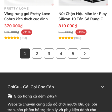
PRETTY LOVE
Vòng rung gai Pretty Love
Nút Chặn Hậu Môn Mr Play
Cobra kích thích cực đỉnh
Silicon 10 Tần Số Rung Cao
trải nghiệm
Cấp
370.000₫
810.000₫
536.000₫
953.000₫
-31%
-15%
(953)
(949)
1
2
3
4
5
GaiGu - Gái Gọi Cao Cấp
Giao hàng cả đêm 24/24
Website chuyên cung cấp đồ chơi người lớn, gel bôi
trơn, sản phẩm hỗ trợ sinh lý và phụ kiện dành cho