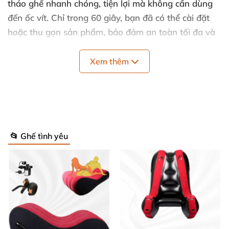
tháo ghế nhanh chóng, tiện lợi mà không cần dùng
đến ốc vít. Chỉ trong 60 giây, bạn đã có thể cài đặt
hoặc thu gọn sản phẩm, bảo đảm an toàn tối đa và
tránh trầy xước da.
Xem thêm
Điểm nổi bật của ghế tình dục Roomfun
FanGu 🌟
Đàn hồi đỉnh cao với 4 lớp dây thun chắc chắn,
📂 Ghế tình yêu
tăng khả năng nhún và giữ hình dạng, mang lại
sự linh hoạt tuyệt vời khi vận động.
Tay vịn thiết kế vòng cung lớn hỗ trợ tốt, giúp tiết
kiệm sức lực và tăng sự ổn định khi quan hệ, chịu
được tải trọng lên đến 200kg.