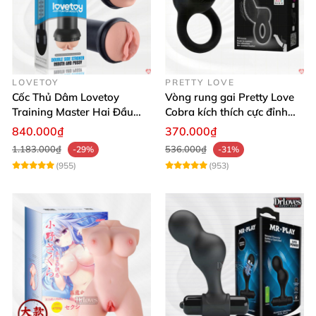
LOVETOY
PRETTY LOVE
Cốc Thủ Dâm Lovetoy
Vòng rung gai Pretty Love
Training Master Hai Đầu
Cobra kích thích cực đỉnh
Siêu Thật, Tăng Khoái Cảm
trải nghiệm
840.000₫
370.000₫
1.183.000₫
536.000₫
-29%
-31%
(955)
(953)