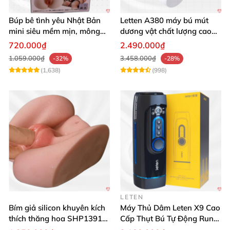
Búp bê tình yêu Nhật Bản
Letten A380 máy bú mút
mini siêu mềm mịn, mông
dương vật chất lượng cao
tròn quyến rũ
giá tốt
720.000₫
2.490.000₫
1.059.000₫
3.458.000₫
-32%
-28%
(1,638)
(998)
LETEN
Bím giả silicon khuyên kích
Máy Thủ Dâm Leten X9 Cao
thích thăng hoa SHP1391
Cấp Thụt Bú Tự Động Rung
ShopHanhPhuc
Rên