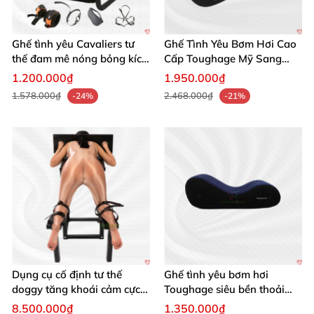
Ghế bạo dâm GSM044 giúp nâng tầm cuộc yêu, bền đẹp, an
toàn
Ghế tình yêu Cavaliers tư
Ghế Tình Yêu Bơm Hơi Cao
thế đam mê nóng bỏng kích
Cấp Toughage Mỹ Sang
thích cảm xúc
Trọng, Bền
1.200.000₫
1.950.000₫
1.578.000₫
2.468.000₫
-24%
-21%
Ghế bạo dâm GSM044 giúp nâng tầm cuộc yêu, bền đẹp, an
toàn
Ghế bạo dâm GSM044 giúp nâng tầm cuộc yêu, bền đẹp, an
toàn
Dụng cụ cố định tư thế
Ghế tình yêu bơm hơi
doggy tăng khoái cảm cực
Toughage siêu bền thoải
đỉnh
mái nâng tầm trải nghiệm
8.500.000₫
1.350.000₫
Ghế bạo dâm GSM044 giúp nâng tầm cuộc yêu, bền đẹp, an