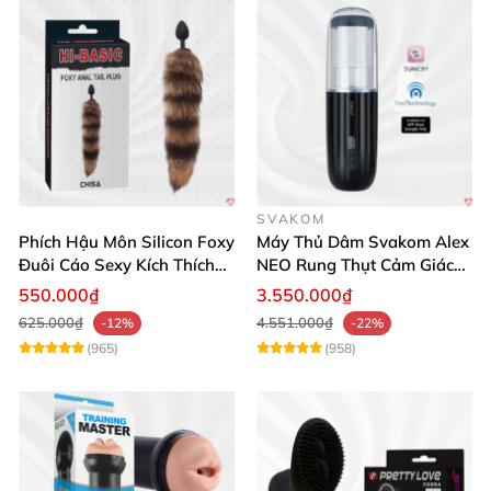
SVAKOM
Phích Hậu Môn Silicon Foxy
Máy Thủ Dâm Svakom Alex
Đuôi Cáo Sexy Kích Thích
NEO Rung Thụt Cảm Giác
Đỉnh Cao
Thật, App Điều Khiển
550.000₫
3.550.000₫
625.000₫
4.551.000₫
-12%
-22%
(965)
(958)