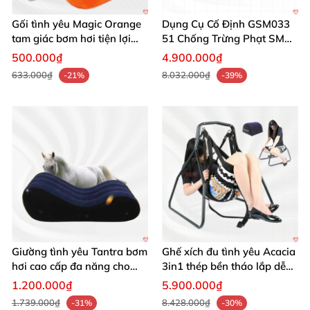
Gối tình yêu Magic Orange
Dụng Cụ Cố Định GSM033
tam giác bơm hơi tiện lợi
51 Chống Trừng Phạt SM
mềm mại
An Toàn
500.000₫
4.900.000₫
Ghế bạo dâm GSM044 giúp nâng tầm cuộc yêu, bền đẹp, an
633.000₫
8.032.000₫
-21%
-39%
toàn
Ghế bạo dâm GSM044 giúp nâng tầm cuộc yêu, bền đẹp, an
toàn
Giường tình yêu Tantra bơm
Ghế xích đu tình yêu Acacia
hơi cao cấp đa năng cho
3in1 thép bền tháo lắp dễ
Ghế bạo dâm GSM044 giúp nâng tầm cuộc yêu, bền đẹp, an
các cặp đôi
dàng
1.200.000₫
5.900.000₫
toàn
1.739.000₫
8.428.000₫
-31%
-30%