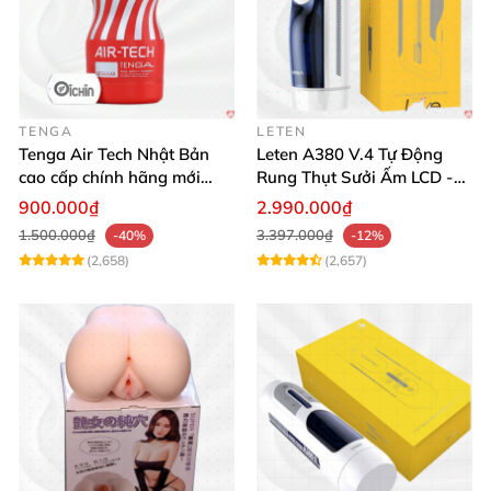
TENGA
LETEN
Tenga Air Tech Nhật Bản
Leten A380 V.4 Tự Động
cao cấp chính hãng mới
Rung Thụt Sưởi Ấm LCD -
seal giá tốt
Mua Ngay
900.000₫
2.990.000₫
1.500.000₫
3.397.000₫
-40%
-12%
(2,658)
(2,657)