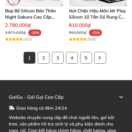
Búp Bê Silicon Bán Thân
Nút Chặn Hậu Môn Mr Play
Night Sakura Cao Cấp
Silicon 10 Tần Số Rung Cao
Rung Đa Chức Năng
Cấp
2.780.000₫
810.000₫
3.971.000₫
953.000₫
-30%
-15%
(953)
(949)
1
2
3
4
5
GaiGu - Gái Gọi Cao Cấp
Giao hàng cả đêm 24/24
Website chuyên cung cấp đồ chơi người lớn, gel bôi
trơn, sản phẩm hỗ trợ sinh lý và phụ kiện dành cho
nam, nữ. Cam kết hàng chính hãng, chất lượng, giao