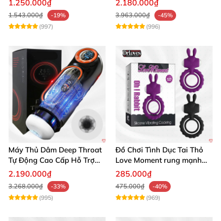
1.250.000₫
2.180.000₫
1.543.000₫
3.963.000₫
-19%
-45%
(997)
(996)
Máy Thủ Dâm Deep Throat
Đồ Chơi Tình Dục Tai Thỏ
Tự Động Cao Cấp Hỗ Trợ
Love Moment rung mạnh
Gắn Tường
mẽ êm ái
2.190.000₫
285.000₫
3.268.000₫
475.000₫
-33%
-40%
(995)
(969)