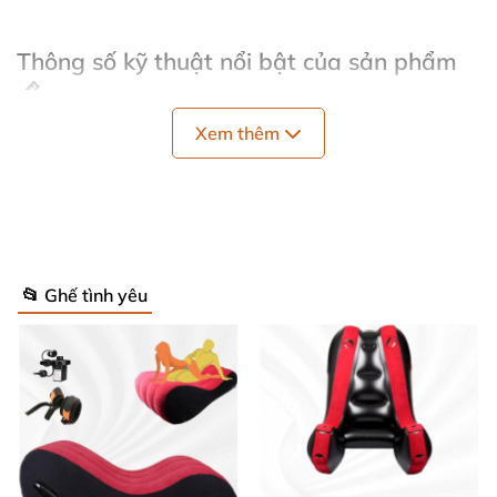
Thông số kỹ thuật nổi bật của sản phẩm
📏
Xem thêm
Kích thước tiêu chuẩn phù hợp với phần lớn cơ
thể người dùng, dễ dàng di chuyển và đặt ở nhiều
không gian khác nhau.
Hệ thống cố định chắc chắn giúp bạn an tâm tận
📂 Ghế tình yêu
hưởng mà không lo bị trượt hoặc rung lắc.
Chất liệu chống thấm, dễ vệ sinh giúp giữ gìn sản
phẩm luôn sạch sẽ và bền lâu.
Màu sắc tối giản, hiện đại phù hợp với mọi phong
cách phòng riêng.