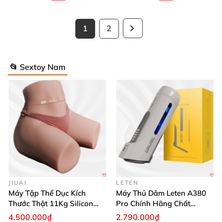
1
2
Ghế bạo dâm GSM044 giúp nâng tầm cuộc yêu, bền đẹp, an
toàn
📂 Sextoy Nam
Ghế bạo dâm GSM044 giúp nâng tầm cuộc yêu, bền đẹp, an
toàn
JIUAI
LETEN
Ghế bạo dâm GSM044 giúp nâng tầm cuộc yêu, bền đẹp, an
Máy Tập Thể Dục Kích
Máy Thủ Dâm Leten A380
toàn
Thước Thật 11Kg Silicon
Pro Chính Hãng Chất
Cao Cấp Nhật Bản
Lượng Cao
4.500.000₫
2.790.000₫