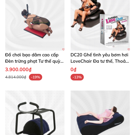
Đồ chơi bạo dâm cao cấp
DC20 Ghế tình yêu bơm hơi
Đèn trừng phạt Tư thế quỳ
LoveChair Đa tư thế, Thoải
sang trọng
mái
3.900.000₫
0₫
4.814.000₫
-19%
-13%