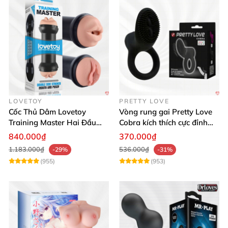
LOVETOY
PRETTY LOVE
Cốc Thủ Dâm Lovetoy
Vòng rung gai Pretty Love
Training Master Hai Đầu
Cobra kích thích cực đỉnh
Siêu Thật, Tăng Khoái Cảm
trải nghiệm
840.000₫
370.000₫
1.183.000₫
536.000₫
-29%
-31%
(955)
(953)