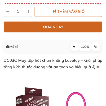
🛒 THÊM VÀO GIỎ
MUA NGAY
Mô tả
−
100%
+
DC03C Máy tập hút chân không Lovetoy – Giải pháp
tăng kích thước dương vật an toàn và hiệu quả 💪🍀