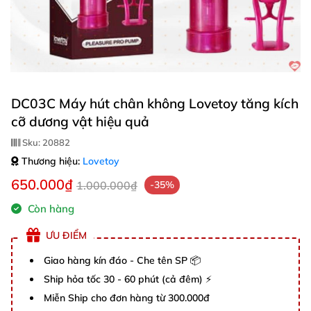
DC03C Máy hút chân không Lovetoy tăng kích
cỡ dương vật hiệu quả
Sku:
20882
Thương hiệu:
Lovetoy
650.000₫
1.000.000₫
-35%
Còn hàng
ƯU ĐIỂM
Giao hàng kín đáo - Che tên SP 📦
Ship hỏa tốc 30 - 60 phút (cả đêm) ⚡
Miễn Ship cho đơn hàng từ 300.000đ