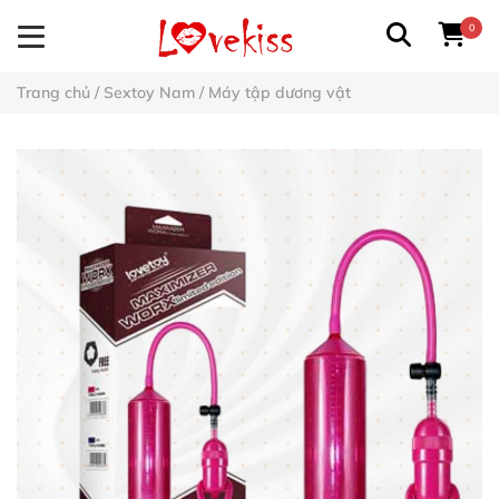
0
Trang chủ
/
Sextoy Nam
/
Máy tập dương vật