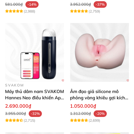
581.000₫
3.952.000₫
-14%
-37%
(2,988)
(2,759)
SVAKOM
Máy thủ dâm nam SVAKOM
Âm đạo giả silicone mô
Hannes Neo điều khiển App
phỏng vàng khiêu gợi kích
tương tác
thích mua
2.690.000₫
1.050.000₫
3.955.000₫
1.312.000₫
-32%
-20%
(2,715)
(2,699)