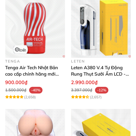
TENGA
LETEN
Tenga Air Tech Nhật Bản
Leten A380 V.4 Tự Động
cao cấp chính hãng mới
Rung Thụt Sưởi Ấm LCD -
seal giá tốt
Mua Ngay
900.000₫
2.990.000₫
1.500.000₫
3.397.000₫
-40%
-12%
(2,658)
(2,657)