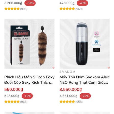
3.268.000₫
475.000₫
-33%
-40%
(995)
(969)
SVAKOM
Phích Hậu Môn Silicon Foxy
Máy Thủ Dâm Svakom Alex
Đuôi Cáo Sexy Kích Thích
NEO Rung Thụt Cảm Giác
Đỉnh Cao
Thật, App Điều Khiển
550.000₫
3.550.000₫
625.000₫
4.551.000₫
-12%
-22%
(965)
(958)