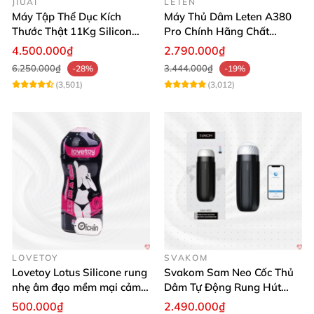
JIUAI
LETEN
Máy Tập Thể Dục Kích
Máy Thủ Dâm Leten A380
Thước Thật 11Kg Silicon
Pro Chính Hãng Chất
Cao Cấp Nhật Bản
Lượng Cao
4.500.000₫
2.790.000₫
6.250.000₫
3.444.000₫
-28%
-19%
(3,501)
(3,012)
LOVETOY
SVAKOM
Lovetoy Lotus Silicone rung
Svakom Sam Neo Cốc Thủ
nhẹ âm đạo mềm mại cảm
Dâm Tự Động Rung Hút
giác thật
App Điều Khiển Xa
500.000₫
2.490.000₫