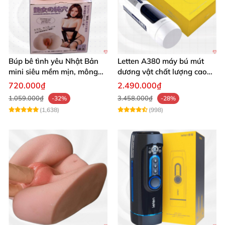
Búp bê tình yêu Nhật Bản
Letten A380 máy bú mút
mini siêu mềm mịn, mông
dương vật chất lượng cao
tròn quyến rũ
giá tốt
720.000₫
2.490.000₫
1.059.000₫
3.458.000₫
-32%
-28%
(1,638)
(998)