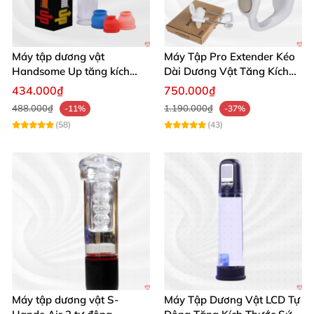
Máy tập dương vật
Máy Tập Pro Extender Kéo
Handsome Up tăng kích
Dài Dương Vật Tăng Kích
thước hiệu quả nhanh
Thước Hiệu Quả
434.000₫
750.000₫
488.000₫
1.190.000₫
-11%
-37%
(58)
(43)
Máy tập dương vật S-
Máy Tập Dương Vật LCD Tự