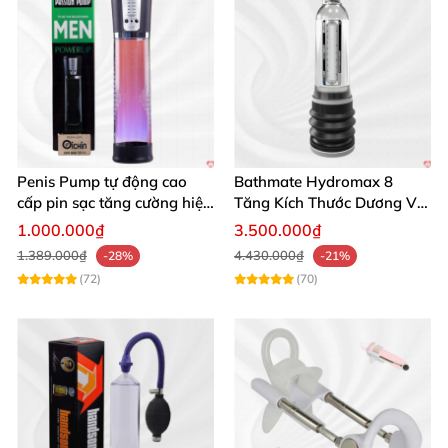
Penis Pump tự động cao
Bathmate Hydromax 8
cấp pin sạc tăng cường hiệu
Tăng Kích Thước Dương Vật
quả mua ngay
An Toàn Hiệu Quả
1.000.000₫
3.500.000₫
1.389.000₫
4.430.000₫
-28%
-21%
(72)
(70)