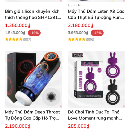
LETEN
Bím giả silicon khuyên kích
Máy Thủ Dâm Leten X9 Cao
thích thăng hoa SHP1391
Cấp Thụt Bú Tự Động Rung
ShopHanhPhuc
Rên
1.250.000₫
2.180.000₫
1.543.000₫
3.963.000₫
-19%
-45%
(997)
(996)
Máy Thủ Dâm Deep Throat
Đồ Chơi Tình Dục Tai Thỏ
Tự Động Cao Cấp Hỗ Trợ
Love Moment rung mạnh
Gắn Tường
mẽ êm ái
2.190.000₫
285.000₫