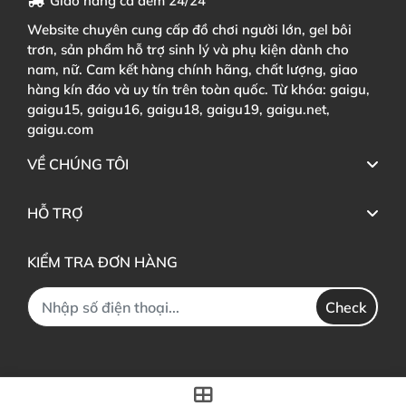
Giao hàng cả đêm 24/24
Website chuyên cung cấp đồ chơi người lớn, gel bôi
trơn, sản phẩm hỗ trợ sinh lý và phụ kiện dành cho
nam, nữ. Cam kết hàng chính hãng, chất lượng, giao
hàng kín đáo và uy tín trên toàn quốc. Từ khóa: gaigu,
gaigu15, gaigu16, gaigu18, gaigu19, gaigu.net,
gaigu.com
VỀ CHÚNG TÔI
HỖ TRỢ
KIỂM TRA ĐƠN HÀNG
Check