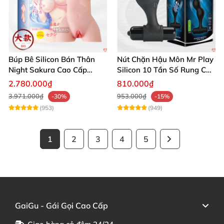
Búp Bê Silicon Bán Thân
Nút Chặn Hậu Môn Mr Play
Night Sakura Cao Cấp
Silicon 10 Tần Số Rung Cao
Rung Đa Chức Năng
Cấp
2.780.000₫
810.000₫
3.971.000₫
953.000₫
-30%
-15%
(953)
(949)
1
2
3
4
5
GaiGu - Gái Gọi Cao Cấp