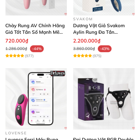
SVAKOM
Chày Rung AV Chính Hãng
Dương Vật Giả Svakom
Giá Tốt Tần Số Mạnh Mẽ
Aylin Rung Đa Tần
Siêu Bền
Massage Sung Sướng
720.000₫
2.200.000₫
1.286.000₫
3.860.000₫
-44%
-43%
(977)
(975)
LOVENSE
Lovense Ferri Máy Rung
Đai Dương Vật RGB Double