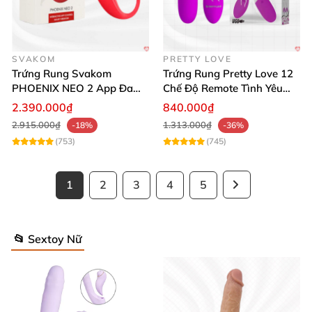
SVAKOM
PRETTY LOVE
Trứng Rung Svakom
Trứng Rung Pretty Love 12
PHOENIX NEO 2 App Đa
Chế Độ Remote Tình Yêu
Chức Năng Hấp Dẫn
Kích Thích
2.390.000₫
840.000₫
2.915.000₫
1.313.000₫
-18%
-36%
(753)
(745)
1
2
3
4
5
📂 Sextoy Nữ