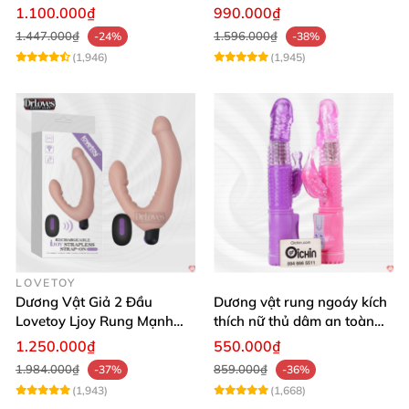
Mạnh Mẽ
tận hưởng
1.100.000₫
990.000₫
1.447.000₫
1.596.000₫
-24%
-38%
(1,946)
(1,945)
LOVETOY
Dương Vật Giả 2 Đầu
Dương vật rung ngoáy kích
Lovetoy Ljoy Rung Mạnh
thích nữ thủ dâm an toàn
ĐKTX Hút Sâu
cao cấp
1.250.000₫
550.000₫
1.984.000₫
859.000₫
-37%
-36%
(1,943)
(1,668)