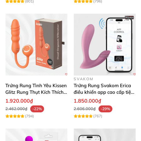
(801)
(796)
SVAKOM
Trứng Rung Tình Yêu Kissen
Trứng Rung Svakom Erica
Glitz Rung Thụt Kích Thích
điều khiển app cao cấp tiện
Mua Ngay
lợi
1.920.000₫
1.850.000₫
2.462.000₫
2.606.000₫
-22%
-29%
(794)
(767)