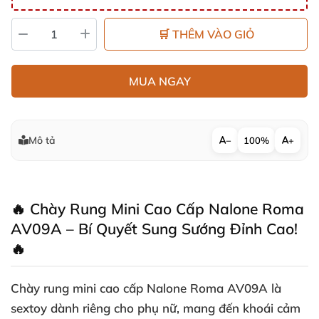
🛒 THÊM VÀO GIỎ
MUA NGAY
Mô tả
−
100%
+
🔥 Chày Rung Mini Cao Cấp Nalone Roma
AV09A – Bí Quyết Sung Sướng Đỉnh Cao!
🔥
Chày rung mini cao cấp Nalone Roma AV09A là
sextoy dành riêng cho phụ nữ, mang đến khoái cảm