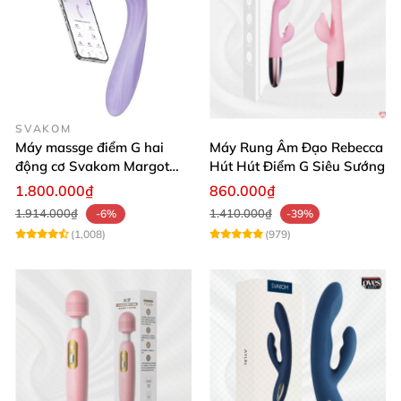
SVAKOM
Máy massge điểm G hai
Máy Rung Âm Đạo Rebecca
động cơ Svakom Margot
Hút Hút Điểm G Siêu Sướng
điều khiển qua app
1.800.000₫
860.000₫
1.914.000₫
1.410.000₫
-6%
-39%
(1,008)
(979)