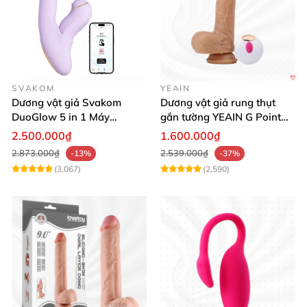
SVAKOM
YEAIN
Dương vật giả Svakom
Dương vật giả rung thụt
DuoGlow 5 in 1 Máy
gắn tường YEAIN G Point
Massage Điểm G & Âm Vật
siêu thực điều khiển từ xa
2.500.000₫
1.600.000₫
Điều Khiển App
2.873.000₫
2.539.000₫
-13%
-37%
(3,067)
(2,590)