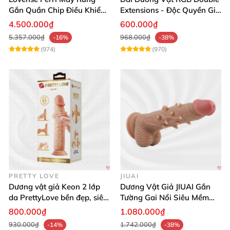
Gắn Quần Chip Điều Khiển
Extensions - Độc Quyền Giá
App Tăng Hưng Phấn
Sốc
4.500.000₫
600.000₫
5.357.000₫
968.000₫
-16%
-38%
(974)
(970)
PRETTY LOVE
JIUAI
Dương vật giả Keon 2 lớp
Dương Vật Giả JIUAI Gắn
da PrettyLove bền đẹp, siêu
Tường Gai Nổi Siêu Mềm
mềm mại
Thoải Mái Mua Ngay
800.000₫
1.080.000₫
930.000₫
1.742.000₫
-14%
-38%