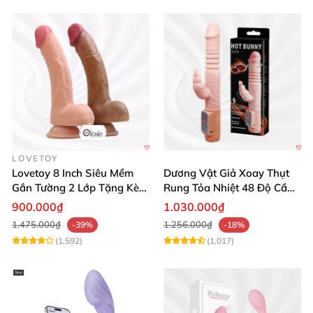
LOVETOY
Lovetoy 8 Inch Siêu Mềm
Dương Vật Giả Xoay Thụt
Gắn Tường 2 Lớp Tặng Kèm
Rung Tỏa Nhiệt 48 Độ Cầm
Dầu Massage
Tay Hot Bunny
900.000₫
1.030.000₫
1.475.000₫
1.256.000₫
-39%
-18%
(1,592)
(1,017)