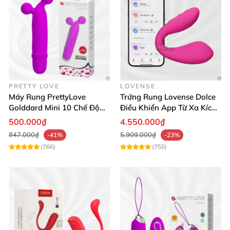
PRETTY LOVE
LOVENSE
Máy Rung PrettyLove
Trứng Rung Lovense Dolce
Golddard Mini 10 Chế Độ
Điều Khiển App Từ Xa Kích
Kích Thích Cực Sướng
Thích
500.000₫
4.550.000₫
847.000₫
5.909.000₫
-41%
-23%
(766)
(755)