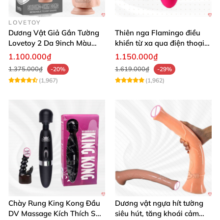
LOVETOY
Dương Vật Giả Gắn Tường
Thiên nga Flamingo điều
Lovetoy 2 Da 9inch Màu
khiển từ xa qua điện thoại
Flesh Hàng Chính Hãng
cực dễ dàng
1.100.000₫
1.150.000₫
1.375.000₫
1.619.000₫
-20%
-29%
(1,967)
(1,962)
Chày Rung King Kong Đầu
Dương vật ngựa hít tường
DV Massage Kích Thích Sâu
siêu hút, tăng khoái cảm