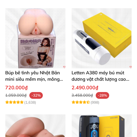
Búp bê tình yêu Nhật Bản
Letten A380 máy bú mút
mini siêu mềm mịn, mông
dương vật chất lượng cao
tròn quyến rũ
giá tốt
720.000₫
2.490.000₫
1.059.000₫
3.458.000₫
-32%
-28%
(1,638)
(998)