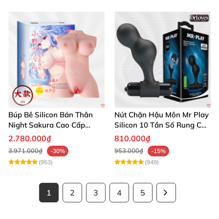
Búp Bê Silicon Bán Thân
Nút Chặn Hậu Môn Mr Play
Night Sakura Cao Cấp
Silicon 10 Tần Số Rung Cao
Rung Đa Chức Năng
Cấp
2.780.000₫
810.000₫
3.971.000₫
953.000₫
-30%
-15%
(953)
(949)
1
2
3
4
5