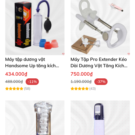
Máy tập dương vật
Máy Tập Pro Extender Kéo
Handsome Up tăng kích
Dài Dương Vật Tăng Kích
thước hiệu quả nhanh
Thước Hiệu Quả
434.000₫
750.000₫
488.000₫
1.190.000₫
-11%
-37%
(58)
(43)