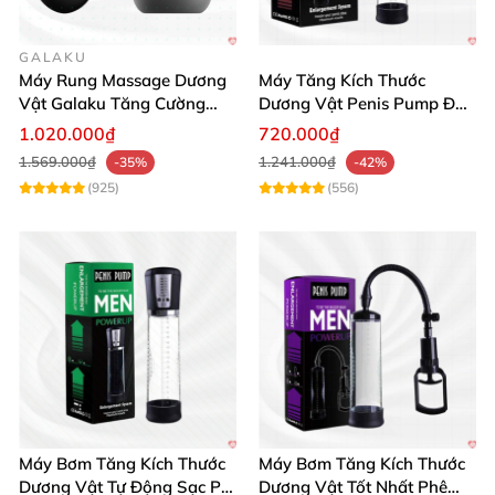
trong mắt người bạn đời.
GALAKU
Máy Rung Massage Dương
Máy Tăng Kích Thước
Vật Galaku Tăng Cường
Dương Vật Penis Pump Đo
Sinh Lý Nam
Áp Suất Chính Hãng
1.020.000₫
720.000₫
1.569.000₫
1.241.000₫
-35%
-42%
(925)
(556)
Bathmate Hydromax 9 Tập Làm To Dương Vật Nam Tại Nhà
Hiệu Quả
Ống bơm thủy lực Bellows chắc chắn và
Máy Bơm Tăng Kích Thước
Máy Bơm Tăng Kích Thước
bền bỉ 🛠️
Dương Vật Tự Động Sạc Pin
Dương Vật Tốt Nhất Phê