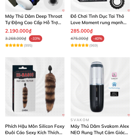
Máy Thủ Dâm Deep Throat
Đồ Chơi Tình Dục Tai Thỏ
Tự Động Cao Cấp Hỗ Trợ
Love Moment rung mạnh
Gắn Tường
mẽ êm ái
2.190.000₫
285.000₫
3.268.000₫
475.000₫
-33%
-40%
(995)
(969)
SVAKOM
Phích Hậu Môn Silicon Foxy
Máy Thủ Dâm Svakom Alex
Đuôi Cáo Sexy Kích Thích
NEO Rung Thụt Cảm Giác