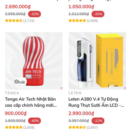
tương tác
thích mua
2.690.000₫
1.050.000₫
3.955.000₫
1.312.000₫
-32%
-20%
(2,715)
(2,699)
TENGA
LETEN
Tenga Air Tech Nhật Bản
Leten A380 V.4 Tự Động
cao cấp chính hãng mới
Rung Thụt Sưởi Ấm LCD -
seal giá tốt
Mua Ngay
900.000₫
2.990.000₫
1.500.000₫
3.397.000₫
-40%
-12%
(2,658)
(2,657)