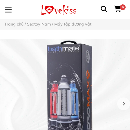
0
Trang chủ
/
Sextoy Nam
/
Máy tập dương vật