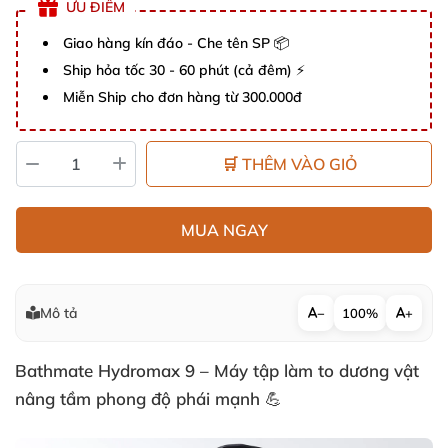
ƯU ĐIỂM
Giao hàng kín đáo - Che tên SP 📦
Ship hỏa tốc 30 - 60 phút (cả đêm) ⚡
Miễn Ship cho đơn hàng từ 300.000đ
🛒 THÊM VÀO GIỎ
MUA NGAY
Mô tả
−
100%
+
Bathmate Hydromax 9 – Máy tập làm to dương vật
nâng tầm phong độ phái mạnh 💪