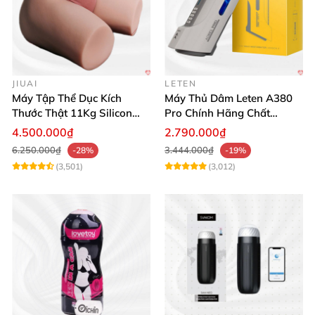
JIUAI
LETEN
Máy Tập Thể Dục Kích
Máy Thủ Dâm Leten A380
Thước Thật 11Kg Silicon
Pro Chính Hãng Chất
Cao Cấp Nhật Bản
Lượng Cao
4.500.000₫
2.790.000₫
6.250.000₫
3.444.000₫
-28%
-19%
(3,501)
(3,012)