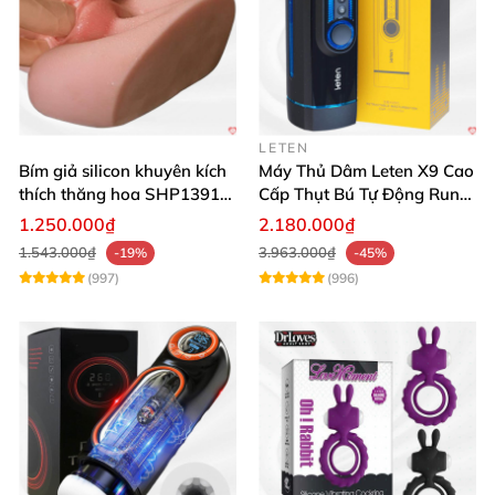
LETEN
Bím giả silicon khuyên kích
Máy Thủ Dâm Leten X9 Cao
thích thăng hoa SHP1391
Cấp Thụt Bú Tự Động Rung
ShopHanhPhuc
Rên
1.250.000₫
2.180.000₫
1.543.000₫
3.963.000₫
-19%
-45%
(997)
(996)