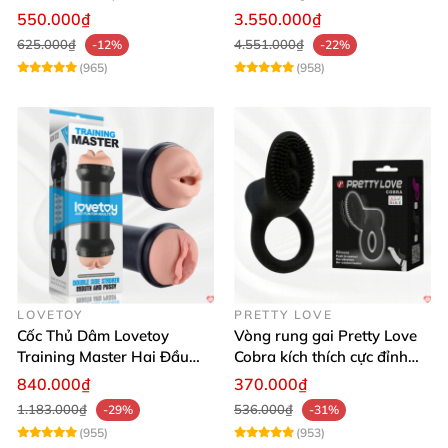
Đỉnh Cao
Thật, App Điều Khiển
550.000₫
3.550.000₫
625.000₫
4.551.000₫
-12%
-22%
(965)
(958)
LOVETOY
PRETTY LOVE
Cốc Thủ Dâm Lovetoy
Vòng rung gai Pretty Love
Training Master Hai Đầu
Cobra kích thích cực đỉnh
Siêu Thật, Tăng Khoái Cảm
trải nghiệm
840.000₫
370.000₫
1.183.000₫
536.000₫
-29%
-31%
(955)
(953)