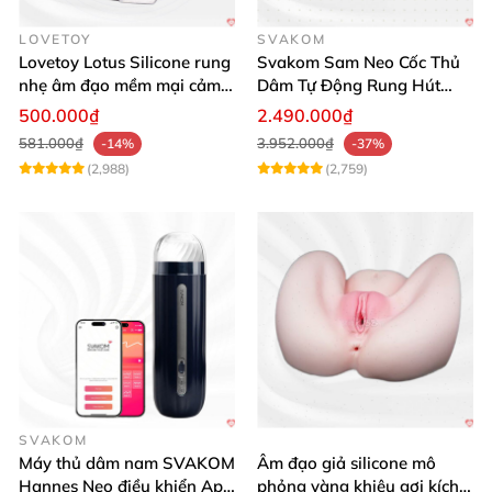
LOVETOY
SVAKOM
Lovetoy Lotus Silicone rung
Svakom Sam Neo Cốc Thủ
nhẹ âm đạo mềm mại cảm
Dâm Tự Động Rung Hút
giác thật
App Điều Khiển Xa
500.000₫
2.490.000₫
581.000₫
3.952.000₫
-14%
-37%
(2,988)
(2,759)
SVAKOM
Máy thủ dâm nam SVAKOM
Âm đạo giả silicone mô
Hannes Neo điều khiển App
phỏng vàng khiêu gợi kích