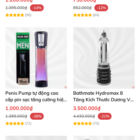
nay để nhận về phong độ vững vàng và sự tự tin bứt
1.395.000₫
852.000₫
-14%
-12%
phá! 🚀
(96)
(84)
Penis Pump tự động cao
Bathmate Hydromax 8
cấp pin sạc tăng cường hiệu
Tăng Kích Thước Dương Vật
quả mua ngay
An Toàn Hiệu Quả
1.000.000₫
3.500.000₫
1.389.000₫
4.430.000₫
-28%
-21%
(72)
(70)