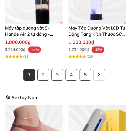
Máy tập dương vật S-
Máy Tập Dương Vật LCD Tự
Hande Air 2 tự động -
Động Tăng Kích Thước Sức
Rung, Hút, Tăng kích thước
Bền
1.800.000₫
1.000.000₫
3.214.000₫
1.724.000₫
-44%
-42%
(21)
(18)
1
2
3
4
5
📂 Sextoy Nam