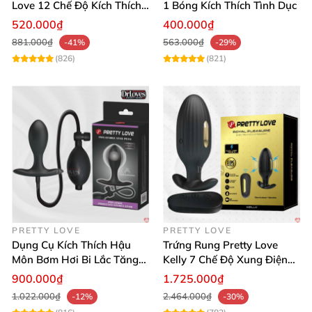
Love 12 Chế Độ Kích Thích
1 Bóng Kích Thích Tình Dục
Bạn đã sẵn sàng để trải nghiệm cảm giác thăng hoa
Cực Mạnh
520.000₫
400.000₫
cùng hậu môn kim loại điều khiển từ xa? Đừng bỏ lỡ
881.000₫
563.000₫
-41%
-29%
cơ hội sở hữu siêu phẩm này ngay hôm nay! Mua
(826)
(821)
hàng thôi nào! 💥
Siêu phẩm hậu môn kim loại điều khiển từ xa, an toàn, cực đã
PRETTY LOVE
PRETTY LOVE
Dụng Cụ Kích Thích Hậu
Trứng Rung Pretty Love
Môn Bơm Hơi Bi Lắc Tăng
Kelly 7 Chế Độ Xung Điện
Khoái Cảm
Mạnh Mẽ
900.000₫
1.725.000₫
1.022.000₫
2.464.000₫
-12%
-30%