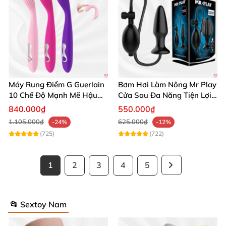
Máy Rung Điểm G Guerlain
Bơm Hơi Làm Nông Mr Play
10 Chế Độ Mạnh Mẽ Hậu
Cửa Sau Đa Năng Tiện Lợi
Môn
Giá Tốt
840.000₫
550.000₫
1.105.000₫
625.000₫
-24%
-12%
(725)
(722)
1
2
3
4
5
📂 Sextoy Nam