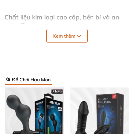
Chất liệu kim loại cao cấp, bền bỉ và an
toàn 💎
Xem thêm
Sản phẩm được chế tác 100% từ kim loại thép không
gỉ, đảm bảo bề mặt mịn màng, không gây kích ứng
hay dị ứng da. Đây là lựa chọn lý tưởng cho những ai
tìm kiếm cảm giác mềm mại, dễ chịu mà vẫn đảm
bảo độ bền và an toàn tuyệt đối khi sử dụng. Nhờ
📂 Đồ Chơi Hậu Môn
khả năng chống gỉ hiệu quả, bạn không phải lo lắng
về sự hao mòn hay hỏng hóc theo thời gian.