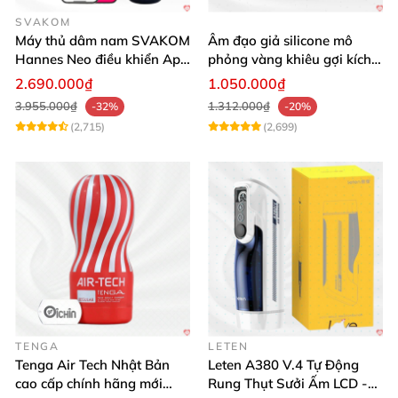
SVAKOM
Máy thủ dâm nam SVAKOM
Âm đạo giả silicone mô
Hannes Neo điều khiển App
phỏng vàng khiêu gợi kích
tương tác
thích mua
2.690.000₫
1.050.000₫
3.955.000₫
1.312.000₫
-32%
-20%
(2,715)
(2,699)
TENGA
LETEN
Tenga Air Tech Nhật Bản
Leten A380 V.4 Tự Động
cao cấp chính hãng mới
Rung Thụt Sưởi Ấm LCD -