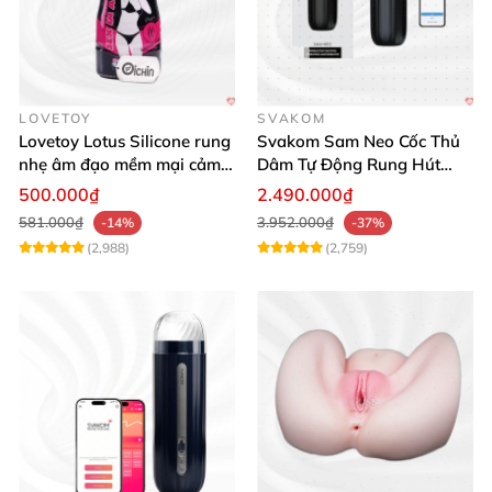
LOVETOY
SVAKOM
Lovetoy Lotus Silicone rung
Svakom Sam Neo Cốc Thủ
nhẹ âm đạo mềm mại cảm
Dâm Tự Động Rung Hút
giác thật
App Điều Khiển Xa
500.000₫
2.490.000₫
581.000₫
3.952.000₫
-14%
-37%
(2,988)
(2,759)