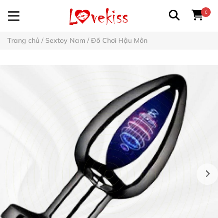
0
Trang chủ
/
Sextoy Nam
/
Đồ Chơi Hậu Môn