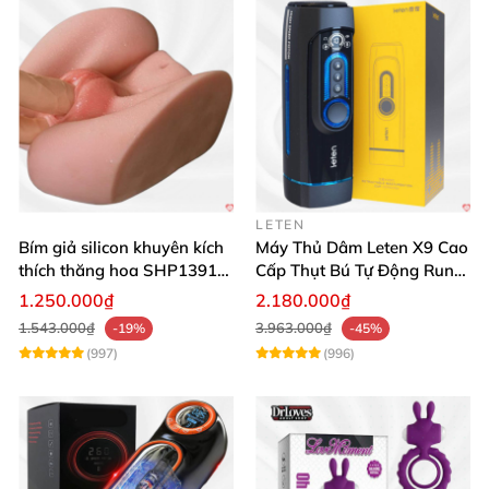
LETEN
Bím giả silicon khuyên kích
Máy Thủ Dâm Leten X9 Cao
thích thăng hoa SHP1391
Cấp Thụt Bú Tự Động Rung
ShopHanhPhuc
Rên
1.250.000₫
2.180.000₫
1.543.000₫
3.963.000₫
-19%
-45%
(997)
(996)