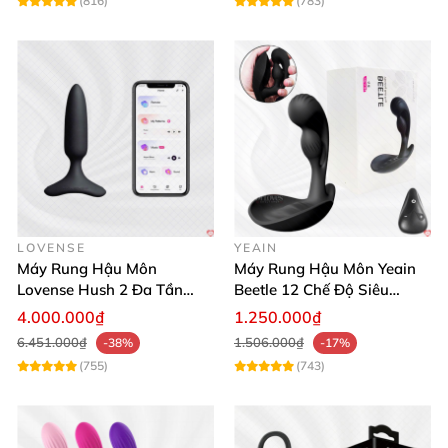
(816)
(783)
LOVENSE
YEAIN
Máy Rung Hậu Môn
Máy Rung Hậu Môn Yeain
Lovense Hush 2 Đa Tần
Beetle 12 Chế Độ Siêu
Điều Khiển Qua App Siêu
Mạnh Đa Năng
4.000.000₫
1.250.000₫
Phê
6.451.000₫
1.506.000₫
-38%
-17%
(755)
(743)