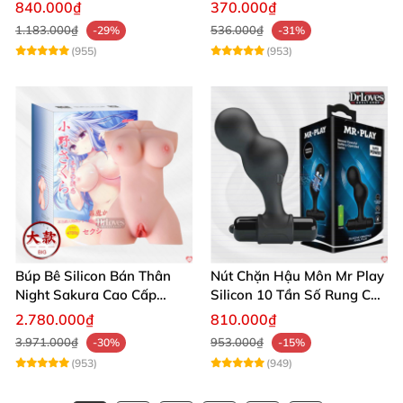
Siêu Thật, Tăng Khoái Cảm
trải nghiệm
840.000₫
370.000₫
1.183.000₫
536.000₫
-29%
-31%
(955)
(953)
Búp Bê Silicon Bán Thân
Nút Chặn Hậu Môn Mr Play
Night Sakura Cao Cấp
Silicon 10 Tần Số Rung Cao
Rung Đa Chức Năng
Cấp
2.780.000₫
810.000₫
3.971.000₫
953.000₫
-30%
-15%
(953)
(949)