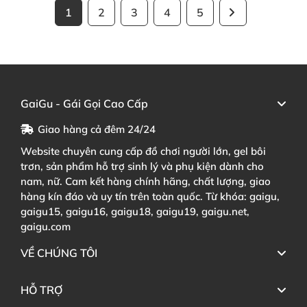
1
2
3
4
5
GaiGu - Gái Gọi Cao Cấp
Giao hàng cả đêm 24/24
Website chuyên cung cấp đồ chơi người lớn, gel bôi
trơn, sản phẩm hỗ trợ sinh lý và phụ kiện dành cho
nam, nữ. Cam kết hàng chính hãng, chất lượng, giao
hàng kín đáo và uy tín trên toàn quốc. Từ khóa: gaigu,
gaigu15, gaigu16, gaigu18, gaigu19, gaigu.net,
gaigu.com
VỀ CHÚNG TÔI
HỖ TRỢ