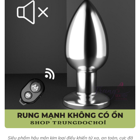
Siêu phẩm hậu môn kim loại điều khiển từ xa, an toàn, cực đã