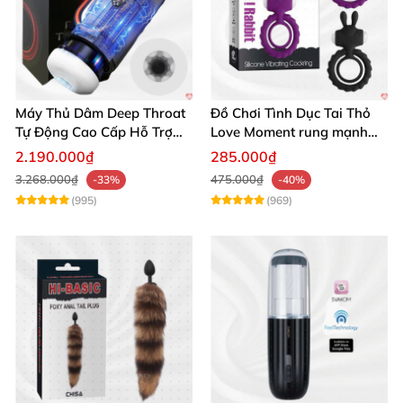
Máy Thủ Dâm Deep Throat
Đồ Chơi Tình Dục Tai Thỏ
Tự Động Cao Cấp Hỗ Trợ
Love Moment rung mạnh
Gắn Tường
mẽ êm ái
2.190.000₫
285.000₫
3.268.000₫
475.000₫
-33%
-40%
(995)
(969)