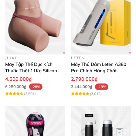
JIUAI
LETEN
Máy Tập Thể Dục Kích
Máy Thủ Dâm Leten A380
Thước Thật 11Kg Silicon
Pro Chính Hãng Chất
Cao Cấp Nhật Bản
Lượng Cao
4.500.000₫
2.790.000₫
6.250.000₫
3.444.000₫
-28%
-19%
(3,501)
(3,012)