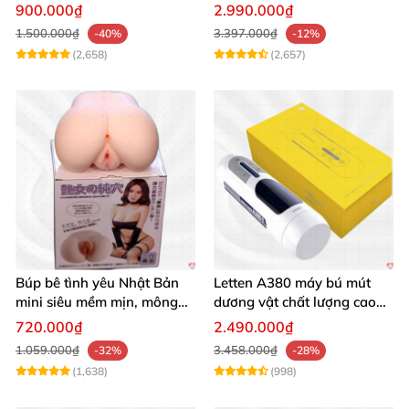
seal giá tốt
Mua Ngay
900.000₫
2.990.000₫
1.500.000₫
3.397.000₫
-40%
-12%
(2,658)
(2,657)
Búp bê tình yêu Nhật Bản
Letten A380 máy bú mút
mini siêu mềm mịn, mông
dương vật chất lượng cao
tròn quyến rũ
giá tốt
720.000₫
2.490.000₫
1.059.000₫
3.458.000₫
-32%
-28%
(1,638)
(998)