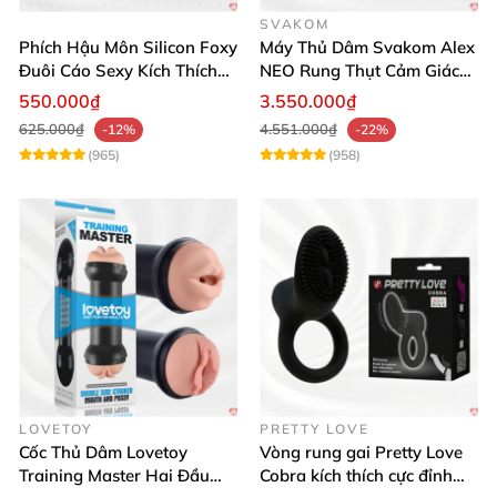
SVAKOM
Phích Hậu Môn Silicon Foxy
Máy Thủ Dâm Svakom Alex
Đuôi Cáo Sexy Kích Thích
NEO Rung Thụt Cảm Giác
Đỉnh Cao
Thật, App Điều Khiển
550.000₫
3.550.000₫
625.000₫
4.551.000₫
-12%
-22%
(965)
(958)
LOVETOY
PRETTY LOVE
Cốc Thủ Dâm Lovetoy
Vòng rung gai Pretty Love
Training Master Hai Đầu
Cobra kích thích cực đỉnh