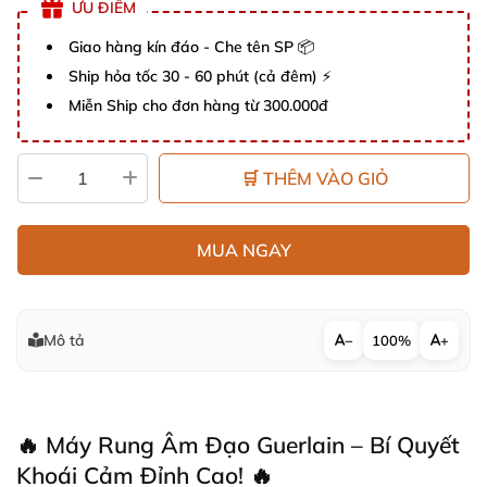
ƯU ĐIỂM
Giao hàng kín đáo - Che tên SP 📦
Ship hỏa tốc 30 - 60 phút (cả đêm) ⚡
Miễn Ship cho đơn hàng từ 300.000đ
🛒 THÊM VÀO GIỎ
MUA NGAY
Mô tả
−
100%
+
🔥 Máy Rung Âm Đạo Guerlain – Bí Quyết
Khoái Cảm Đỉnh Cao! 🔥