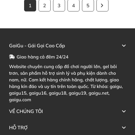
1
2
3
4
5
GaiGu - Gái Gọi Cao Cấp
Giao hàng cả đêm 24/24
Website chuyên cung cấp đồ chơi người lớn, gel bôi
trơn, sản phẩm hỗ trợ sinh lý và phụ kiện dành cho
nam, nữ. Cam kết hàng chính hãng, chất lượng, giao
hàng kín đáo và uy tín trên toàn quốc. Từ khóa: gaigu,
gaigu15, gaigu16, gaigu18, gaigu19, gaigu.net,
gaigu.com
VỀ CHÚNG TÔI
HỖ TRỢ