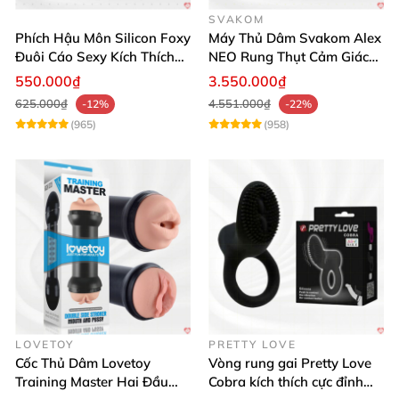
SVAKOM
Phích Hậu Môn Silicon Foxy
Máy Thủ Dâm Svakom Alex
Đuôi Cáo Sexy Kích Thích
NEO Rung Thụt Cảm Giác
Đỉnh Cao
Thật, App Điều Khiển
550.000₫
3.550.000₫
625.000₫
4.551.000₫
-12%
-22%
(965)
(958)
LOVETOY
PRETTY LOVE
Cốc Thủ Dâm Lovetoy
Vòng rung gai Pretty Love
Training Master Hai Đầu
Cobra kích thích cực đỉnh