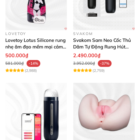
LOVETOY
SVAKOM
Lovetoy Lotus Silicone rung
Svakom Sam Neo Cốc Thủ
nhẹ âm đạo mềm mại cảm
Dâm Tự Động Rung Hút
giác thật
App Điều Khiển Xa
500.000₫
2.490.000₫
581.000₫
3.952.000₫
-14%
-37%
(2,988)
(2,759)