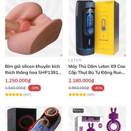
LETEN
Bím giả silicon khuyên kích
Máy Thủ Dâm Leten X9 Cao
thích thăng hoa SHP1391
Cấp Thụt Bú Tự Động Rung
ShopHanhPhuc
Rên
1.250.000₫
2.180.000₫
1.543.000₫
3.963.000₫
-19%
-45%
(997)
(996)