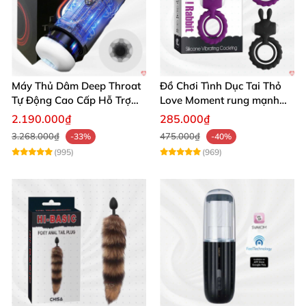
Máy Thủ Dâm Deep Throat
Đồ Chơi Tình Dục Tai Thỏ
Tự Động Cao Cấp Hỗ Trợ
Love Moment rung mạnh
Gắn Tường
mẽ êm ái
2.190.000₫
285.000₫
3.268.000₫
475.000₫
-33%
-40%
(995)
(969)