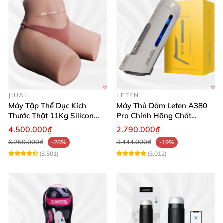
JIUAI
LETEN
Máy Tập Thể Dục Kích
Máy Thủ Dâm Leten A380
Thước Thật 11Kg Silicon
Pro Chính Hãng Chất
Cao Cấp Nhật Bản
Lượng Cao
4.500.000₫
2.790.000₫
6.250.000₫
3.444.000₫
-28%
-19%
(3,501)
(3,012)