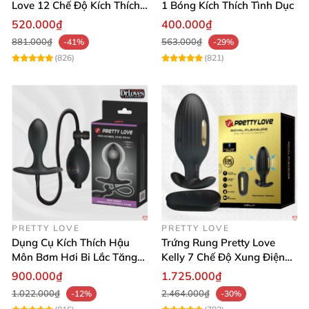
Love 12 Chế Độ Kích Thích
1 Bóng Kích Thích Tình Dục
🛒 Mua Máy Rung Guerlain Ngay Hôm
Cực Mạnh
520.000₫
400.000₫
Nay! 🚀
881.000₫
563.000₫
-41%
-29%
(826)
(821)
Đừng bỏ lỡ cơ hội sở hữu máy rung âm đạo Guerlain
– chìa khóa mở ra khoái lạc đỉnh cao. Thêm vào giỏ
hàng ngay để trải nghiệm sự khác biệt! 💥
PRETTY LOVE
PRETTY LOVE
Dụng Cụ Kích Thích Hậu
Trứng Rung Pretty Love
Môn Bơm Hơi Bi Lắc Tăng
Kelly 7 Chế Độ Xung Điện
Khoái Cảm
Mạnh Mẽ
900.000₫
1.725.000₫
1.022.000₫
2.464.000₫
-12%
-30%