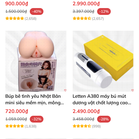
seal giá tốt
Mua Ngay
900.000₫
2.990.000₫
1.500.000₫
3.397.000₫
-40%
-12%
(2,658)
(2,657)
Búp bê tình yêu Nhật Bản
Letten A380 máy bú mút
mini siêu mềm mịn, mông
dương vật chất lượng cao
tròn quyến rũ
giá tốt
720.000₫
2.490.000₫
1.059.000₫
3.458.000₫
-32%
-28%
(1,638)
(998)