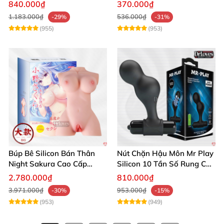
Siêu Thật, Tăng Khoái Cảm
trải nghiệm
840.000₫
370.000₫
1.183.000₫
536.000₫
-29%
-31%
(955)
(953)
Búp Bê Silicon Bán Thân
Nút Chặn Hậu Môn Mr Play
Night Sakura Cao Cấp
Silicon 10 Tần Số Rung Cao
Rung Đa Chức Năng
Cấp
2.780.000₫
810.000₫
3.971.000₫
953.000₫
-30%
-15%
(953)
(949)