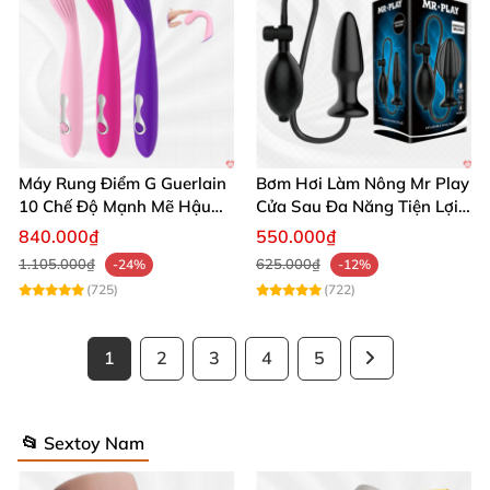
Máy Rung Điểm G Guerlain
Bơm Hơi Làm Nông Mr Play
10 Chế Độ Mạnh Mẽ Hậu
Cửa Sau Đa Năng Tiện Lợi
Môn
Giá Tốt
840.000₫
550.000₫
1.105.000₫
625.000₫
-24%
-12%
(725)
(722)
1
2
3
4
5
📂 Sextoy Nam