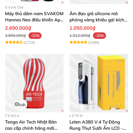
SVAKOM
Máy thủ dâm nam SVAKOM
Âm đạo giả silicone mô
Hannes Neo điều khiển App
phỏng vàng khiêu gợi kích
tương tác
thích mua
2.690.000₫
1.050.000₫
3.955.000₫
1.312.000₫
-32%
-20%
(2,715)
(2,699)
TENGA
LETEN
Tenga Air Tech Nhật Bản
Leten A380 V.4 Tự Động
cao cấp chính hãng mới
Rung Thụt Sưởi Ấm LCD -