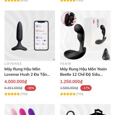
(816)
(783)
LOVENSE
YEAIN
Máy Rung Hậu Môn
Máy Rung Hậu Môn Yeain
Lovense Hush 2 Đa Tần
Beetle 12 Chế Độ Siêu
Điều Khiển Qua App Siêu
Mạnh Đa Năng
4.000.000₫
1.250.000₫
Phê
6.451.000₫
1.506.000₫
-38%
-17%
(755)
(743)