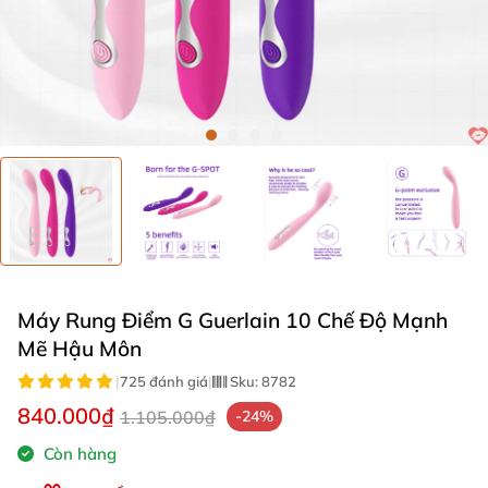
Máy Rung Điểm G Guerlain 10 Chế Độ Mạnh
Mẽ Hậu Môn
|
725 đánh giá
|
Sku:
8782
840.000₫
1.105.000₫
-24%
Còn hàng