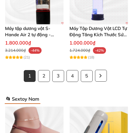
Máy tập dương vật S-
Máy Tập Dương Vật LCD Tự
Hande Air 2 tự động -
Động Tăng Kích Thước Sức
Rung, Hút, Tăng kích thước
Bền
1.800.000₫
1.000.000₫
3.214.000₫
1.724.000₫
-44%
-42%
(21)
(18)
1
2
3
4
5
📂 Sextoy Nam