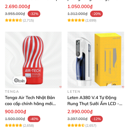
tương tác
thích mua
2.690.000₫
1.050.000₫
3.955.000₫
1.312.000₫
-32%
-20%
(2,715)
(2,699)
TENGA
LETEN
Tenga Air Tech Nhật Bản
Leten A380 V.4 Tự Động
cao cấp chính hãng mới
Rung Thụt Sưởi Ấm LCD -
seal giá tốt
Mua Ngay
900.000₫
2.990.000₫
1.500.000₫
3.397.000₫
-40%
-12%
(2,658)
(2,657)