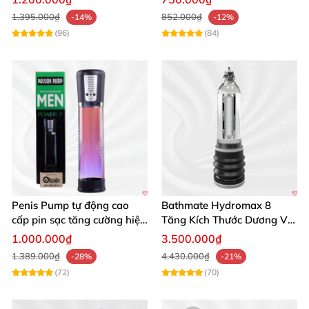
1.395.000₫
852.000₫
-14%
-12%
(96)
(84)
Penis Pump tự động cao
Bathmate Hydromax 8
cấp pin sạc tăng cường hiệu
Tăng Kích Thước Dương Vật
quả mua ngay
An Toàn Hiệu Quả
1.000.000₫
3.500.000₫
1.389.000₫
4.430.000₫
-28%
-21%
(72)
(70)