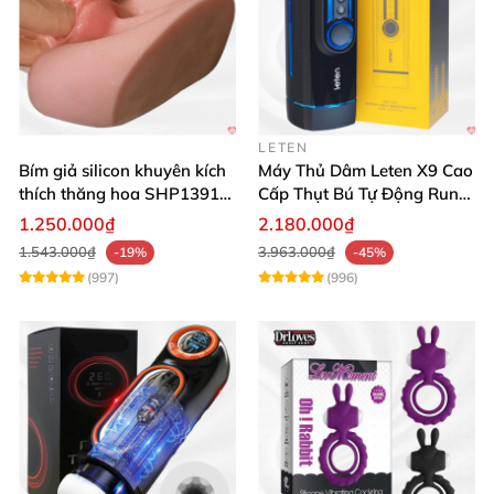
LETEN
Bím giả silicon khuyên kích
Máy Thủ Dâm Leten X9 Cao
thích thăng hoa SHP1391
Cấp Thụt Bú Tự Động Rung
ShopHanhPhuc
Rên
1.250.000₫
2.180.000₫
1.543.000₫
3.963.000₫
-19%
-45%
(997)
(996)