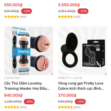
Đỉnh Cao
Thật, App Điều Khiển
550.000₫
3.550.000₫
625.000₫
4.551.000₫
-12%
-22%
(965)
(958)
LOVETOY
PRETTY LOVE
Cốc Thủ Dâm Lovetoy
Vòng rung gai Pretty Love
Training Master Hai Đầu
Cobra kích thích cực đỉnh
Siêu Thật, Tăng Khoái Cảm
trải nghiệm
840.000₫
370.000₫
1.183.000₫
536.000₫
-29%
-31%
(955)
(953)