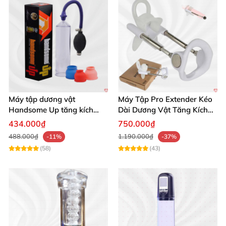
Máy tập dương vật
Máy Tập Pro Extender Kéo
Handsome Up tăng kích
Dài Dương Vật Tăng Kích
thước hiệu quả nhanh
Thước Hiệu Quả
434.000₫
750.000₫
488.000₫
1.190.000₫
-11%
-37%
(58)
(43)