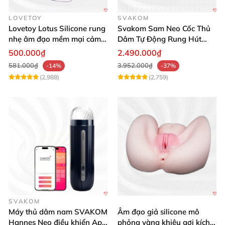
LOVETOY
SVAKOM
Lovetoy Lotus Silicone rung
Svakom Sam Neo Cốc Thủ
nhẹ âm đạo mềm mại cảm
Dâm Tự Động Rung Hút
giác thật
App Điều Khiển Xa
500.000₫
2.490.000₫
581.000₫
3.952.000₫
-14%
-37%
(2,988)
(2,759)
SVAKOM
Máy thủ dâm nam SVAKOM
Âm đạo giả silicone mô
Hannes Neo điều khiển App
phỏng vàng khiêu gợi kích