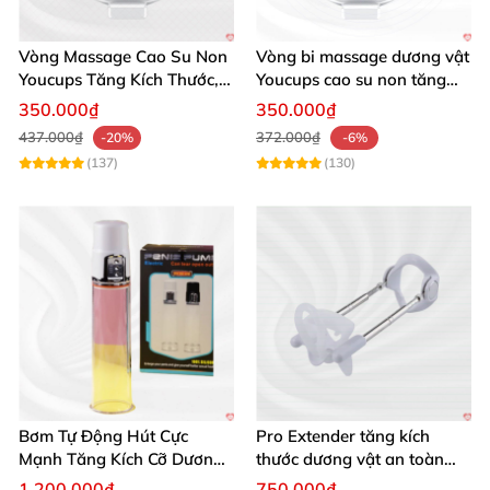
✨ Mua hàng ngay để bắt đầu hành trình cải thiện
Vòng Massage Cao Su Non
Vòng bi massage dương vật
phong độ và sự tự tin của bạn! ✨
Youcups Tăng Kích Thước,
Youcups cao su non tăng
Thoải Mái Sảng Khoái
kích thước hiệu quả
350.000₫
350.000₫
437.000₫
372.000₫
-20%
-6%
(137)
(130)
Bơm Tự Động Hút Cực
Pro Extender tăng kích
Mạnh Tăng Kích Cỡ Dương
thước dương vật an toàn
Vật Hiệu Quả
hiệu quả
1.200.000₫
750.000₫