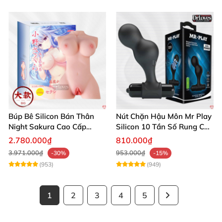
Búp Bê Silicon Bán Thân
Nút Chặn Hậu Môn Mr Play
Night Sakura Cao Cấp
Silicon 10 Tần Số Rung Cao
Rung Đa Chức Năng
Cấp
2.780.000₫
810.000₫
3.971.000₫
953.000₫
-30%
-15%
(953)
(949)
1
2
3
4
5