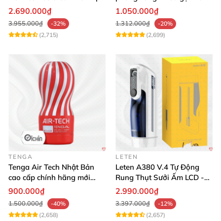
tương tác
thích mua
2.690.000₫
1.050.000₫
3.955.000₫
1.312.000₫
-32%
-20%
(2,715)
(2,699)
TENGA
LETEN
Tenga Air Tech Nhật Bản
Leten A380 V.4 Tự Động
cao cấp chính hãng mới
Rung Thụt Sưởi Ấm LCD -
seal giá tốt
Mua Ngay
900.000₫
2.990.000₫
1.500.000₫
3.397.000₫
-40%
-12%
(2,658)
(2,657)