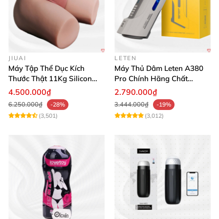
JIUAI
LETEN
Máy Tập Thể Dục Kích
Máy Thủ Dâm Leten A380
Thước Thật 11Kg Silicon
Pro Chính Hãng Chất
Cao Cấp Nhật Bản
Lượng Cao
4.500.000₫
2.790.000₫
6.250.000₫
3.444.000₫
-28%
-19%
(3,501)
(3,012)