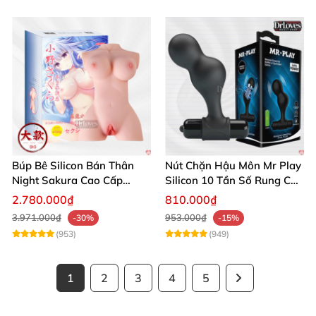
Búp Bê Silicon Bán Thân
Nút Chặn Hậu Môn Mr Play
Night Sakura Cao Cấp
Silicon 10 Tần Số Rung Cao
Rung Đa Chức Năng
Cấp
2.780.000₫
810.000₫
3.971.000₫
953.000₫
-30%
-15%
(953)
(949)
1
2
3
4
5