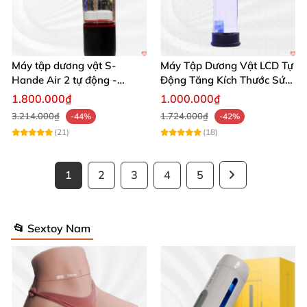
Máy tập dương vật S-
Máy Tập Dương Vật LCD Tự
Hande Air 2 tự động -
Động Tăng Kích Thước Sức
Rung, Hút, Tăng kích thước
Bền
1.800.000₫
1.000.000₫
3.214.000₫
1.724.000₫
-44%
-42%
(21)
(18)
1
2
3
4
5
📂 Sextoy Nam