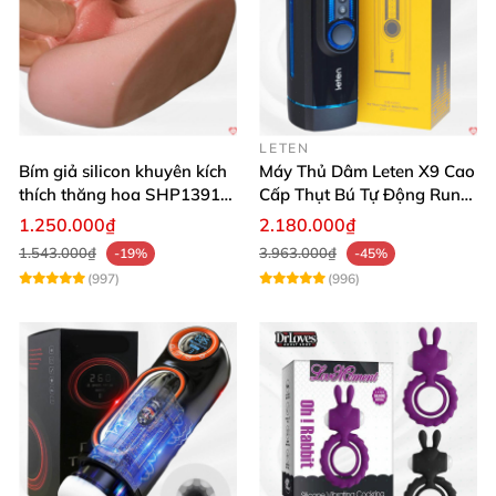
LETEN
Bím giả silicon khuyên kích
Máy Thủ Dâm Leten X9 Cao
thích thăng hoa SHP1391
Cấp Thụt Bú Tự Động Rung
ShopHanhPhuc
Rên
1.250.000₫
2.180.000₫
1.543.000₫
3.963.000₫
-19%
-45%
(997)
(996)