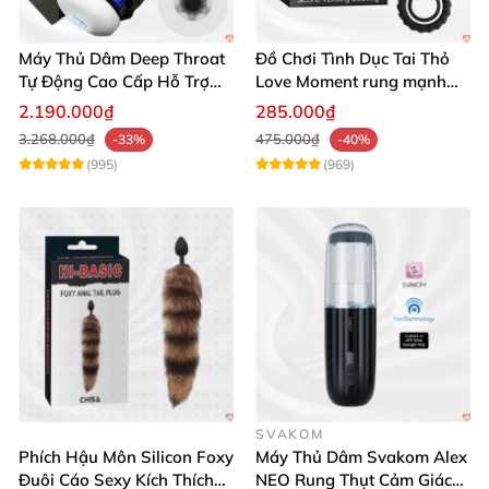
Máy Thủ Dâm Deep Throat
Đồ Chơi Tình Dục Tai Thỏ
Tự Động Cao Cấp Hỗ Trợ
Love Moment rung mạnh
Gắn Tường
mẽ êm ái
2.190.000₫
285.000₫
3.268.000₫
475.000₫
-33%
-40%
(995)
(969)
SVAKOM
Phích Hậu Môn Silicon Foxy
Máy Thủ Dâm Svakom Alex
Đuôi Cáo Sexy Kích Thích
NEO Rung Thụt Cảm Giác