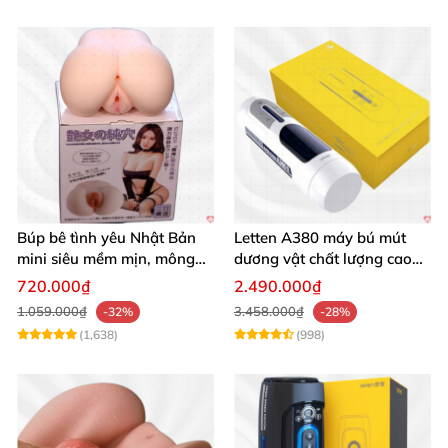
Búp bê tình yêu Nhật Bản
Letten A380 máy bú mút
mini siêu mềm mịn, mông
dương vật chất lượng cao
tròn quyến rũ
giá tốt
720.000₫
2.490.000₫
1.059.000₫
3.458.000₫
-32%
-28%
(1,638)
(998)