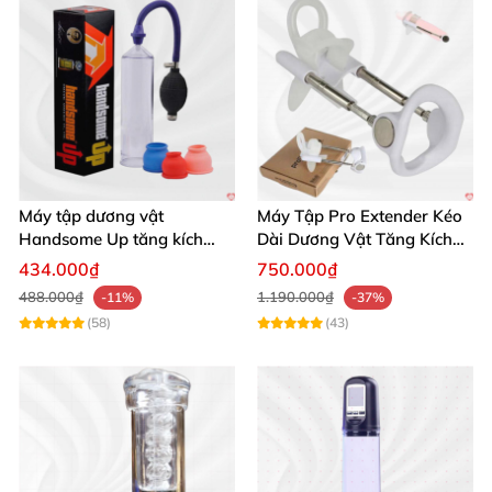
Máy tập dương vật
Máy Tập Pro Extender Kéo
Handsome Up tăng kích
Dài Dương Vật Tăng Kích
thước hiệu quả nhanh
Thước Hiệu Quả
434.000₫
750.000₫
488.000₫
1.190.000₫
-11%
-37%
(58)
(43)