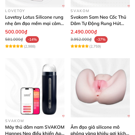
LOVETOY
SVAKOM
Lovetoy Lotus Silicone rung
Svakom Sam Neo Cốc Thủ
nhẹ âm đạo mềm mại cảm
Dâm Tự Động Rung Hút
giác thật
App Điều Khiển Xa
500.000₫
2.490.000₫
581.000₫
3.952.000₫
-14%
-37%
(2,988)
(2,759)
SVAKOM
Máy thủ dâm nam SVAKOM
Âm đạo giả silicone mô
Hannes Neo điều khiển App
phỏng vàng khiêu gợi kích