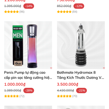
1.395.000₫
852.000₫
-14%
-12%
(96)
(84)
Penis Pump tự động cao
Bathmate Hydromax 8
cấp pin sạc tăng cường hiệu
Tăng Kích Thước Dương Vật
quả mua ngay
An Toàn Hiệu Quả
1.000.000₫
3.500.000₫
1.389.000₫
4.430.000₫
-28%
-21%
(72)
(70)