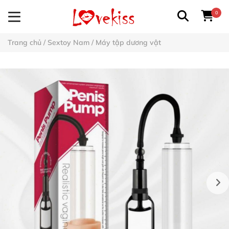
0
Trang chủ
/
Sextoy Nam
/
Máy tập dương vật