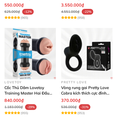
Đỉnh Cao
Thật, App Điều Khiển
550.000₫
3.550.000₫
625.000₫
4.551.000₫
-12%
-22%
(965)
(958)
LOVETOY
PRETTY LOVE
Cốc Thủ Dâm Lovetoy
Vòng rung gai Pretty Love
Training Master Hai Đầu
Cobra kích thích cực đỉnh
Siêu Thật, Tăng Khoái Cảm
trải nghiệm
840.000₫
370.000₫
1.183.000₫
536.000₫
-29%
-31%
(955)
(953)