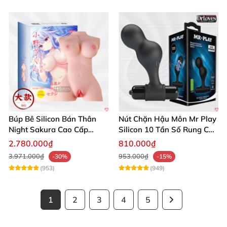
Búp Bê Silicon Bán Thân
Nút Chặn Hậu Môn Mr Play
Night Sakura Cao Cấp
Silicon 10 Tần Số Rung Cao
Rung Đa Chức Năng
Cấp
2.780.000₫
810.000₫
3.971.000₫
953.000₫
-30%
-15%
(953)
(949)
1
2
3
4
5