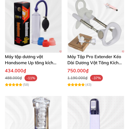
Máy tập dương vật
Máy Tập Pro Extender Kéo
Handsome Up tăng kích
Dài Dương Vật Tăng Kích
thước hiệu quả nhanh
Thước Hiệu Quả
434.000₫
750.000₫
488.000₫
1.190.000₫
-11%
-37%
(58)
(43)