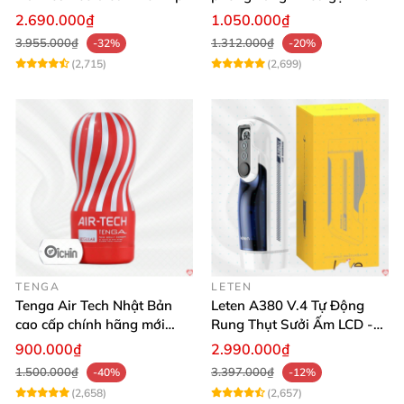
tương tác
thích mua
2.690.000₫
1.050.000₫
3.955.000₫
1.312.000₫
-32%
-20%
(2,715)
(2,699)
TENGA
LETEN
Tenga Air Tech Nhật Bản
Leten A380 V.4 Tự Động
cao cấp chính hãng mới
Rung Thụt Sưởi Ấm LCD -
seal giá tốt
Mua Ngay
900.000₫
2.990.000₫
1.500.000₫
3.397.000₫
-40%
-12%
(2,658)
(2,657)