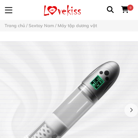
0
Trang chủ
/
Sextoy Nam
/
Máy tập dương vật