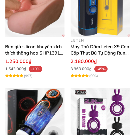
LETEN
Bím giả silicon khuyên kích
Máy Thủ Dâm Leten X9 Cao
thích thăng hoa SHP1391
Cấp Thụt Bú Tự Động Rung
ShopHanhPhuc
Rên
1.250.000₫
2.180.000₫
1.543.000₫
3.963.000₫
-19%
-45%
(997)
(996)