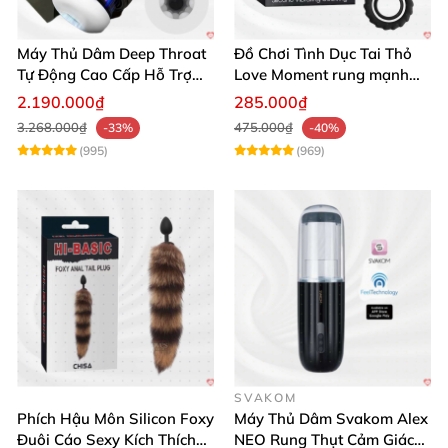
Máy Thủ Dâm Deep Throat
Đồ Chơi Tình Dục Tai Thỏ
Tự Động Cao Cấp Hỗ Trợ
Love Moment rung mạnh
Gắn Tường
mẽ êm ái
2.190.000₫
285.000₫
3.268.000₫
475.000₫
-33%
-40%
(995)
(969)
SVAKOM
Phích Hậu Môn Silicon Foxy
Máy Thủ Dâm Svakom Alex
Đuôi Cáo Sexy Kích Thích
NEO Rung Thụt Cảm Giác