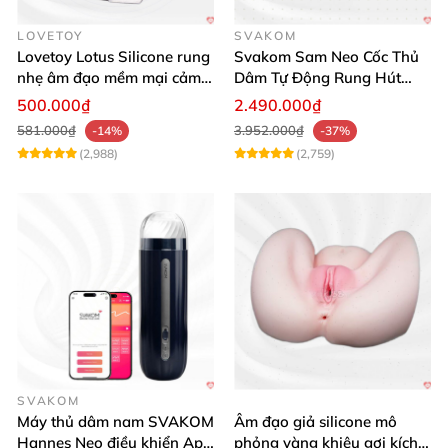
LOVETOY
SVAKOM
Lovetoy Lotus Silicone rung
Svakom Sam Neo Cốc Thủ
nhẹ âm đạo mềm mại cảm
Dâm Tự Động Rung Hút
giác thật
App Điều Khiển Xa
500.000₫
2.490.000₫
581.000₫
3.952.000₫
-14%
-37%
(2,988)
(2,759)
SVAKOM
Máy thủ dâm nam SVAKOM
Âm đạo giả silicone mô
Hannes Neo điều khiển App
phỏng vàng khiêu gợi kích