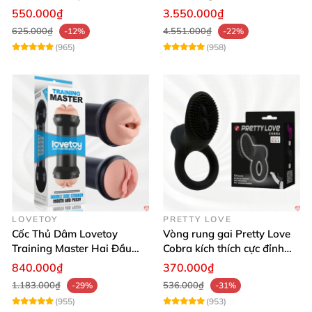
Đỉnh Cao
Thật, App Điều Khiển
550.000₫
3.550.000₫
625.000₫
4.551.000₫
-12%
-22%
(965)
(958)
LOVETOY
PRETTY LOVE
Cốc Thủ Dâm Lovetoy
Vòng rung gai Pretty Love
Training Master Hai Đầu
Cobra kích thích cực đỉnh
Siêu Thật, Tăng Khoái Cảm
trải nghiệm
840.000₫
370.000₫
1.183.000₫
536.000₫
-29%
-31%
(955)
(953)