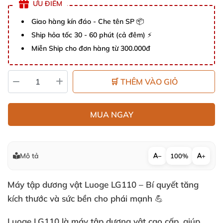
ƯU ĐIỂM
Giao hàng kín đáo - Che tên SP 📦
Ship hỏa tốc 30 - 60 phút (cả đêm) ⚡
Miễn Ship cho đơn hàng từ 300.000đ
🛒 THÊM VÀO GIỎ
MUA NGAY
Mô tả
−
100%
+
Máy tập dương vật Luoge LG110 – Bí quyết tăng
kích thước và sức bền cho phái mạnh 💪
Luoge LG110 là máy tập dương vật cao cấp, giúp