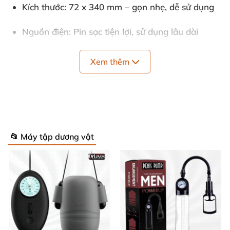
Kích thước
: 72 x 340 mm – gọn nhẹ, dễ sử dụng
Nguồn điện
: Pin sạc tiện lợi, sử dụng lâu dài
Những thông số này đảm bảo Luoge LG110 là dụng
Xem thêm
cụ hỗ trợ nam giới chất lượng hàng đầu, tối ưu cho
mọi nhu cầu cải thiện sức khỏe tình dục.
📂 Máy tập dương vật