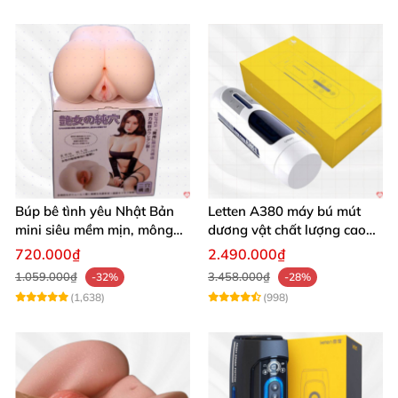
Búp bê tình yêu Nhật Bản
Letten A380 máy bú mút
mini siêu mềm mịn, mông
dương vật chất lượng cao
tròn quyến rũ
giá tốt
720.000₫
2.490.000₫
1.059.000₫
3.458.000₫
-32%
-28%
(1,638)
(998)