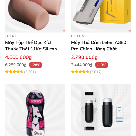
JIUAI
LETEN
Máy Tập Thể Dục Kích
Máy Thủ Dâm Leten A380
Thước Thật 11Kg Silicon
Pro Chính Hãng Chất
Cao Cấp Nhật Bản
Lượng Cao
4.500.000₫
2.790.000₫
6.250.000₫
3.444.000₫
-28%
-19%
(3,501)
(3,012)