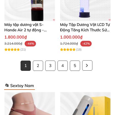
Máy tập dương vật S-
Máy Tập Dương Vật LCD Tự
Hande Air 2 tự động -
Động Tăng Kích Thước Sức
Rung, Hút, Tăng kích thước
Bền
1.800.000₫
1.000.000₫
3.214.000₫
1.724.000₫
-44%
-42%
(21)
(18)
1
2
3
4
5
📂 Sextoy Nam