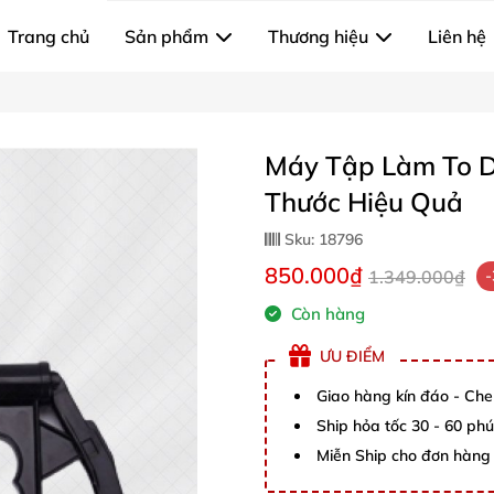
Trang chủ
Sản phẩm
Thương hiệu
Liên hệ
Máy Tập Làm To D
Thước Hiệu Quả
Sku:
18796
850.000₫
1.349.000₫
Còn hàng
ƯU ĐIỂM
Giao hàng kín đáo - Che
Ship hỏa tốc 30 - 60 ph
Miễn Ship cho đơn hàng