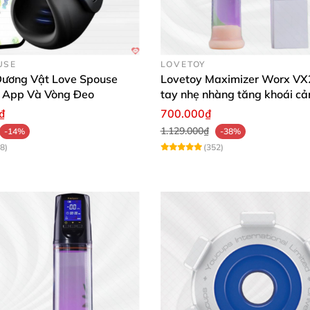
USE
LOVETOY
Máy Tập Làm To Dương Vật ProXtra Tăng Kích Thước Hiệu Quả
ương Vật Love Spouse
Lovetoy Maximizer Worx VX
n App Và Vòng Đeo
tay nhẹ nhàng tăng khoái c
 giản 🛠️✨
₫
700.000₫
1.129.000₫
-14%
-38%
8)
(352)
c khi dùng để tăng sự trơn tru và bảo vệ da.
 và điều chỉnh lực hút tùy nhu cầu cá nhân.
 gian từ 8 tuần trở lên để thấy rõ hiệu quả tăng kích thướ
ồn y tế để đảm bảo vệ sinh và kéo dài tuổi thọ sản phẩm.
ụi bẩn và nhiệt độ cao.