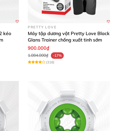
PRETTY LOVE
2 kéo
Máy tập dương vật Pretty Love Black
ảm
Glans Trainer chống xuất tinh sớm
900.000₫
1.084.000₫
-17%
(318)
c và cải thiện sinh lý.