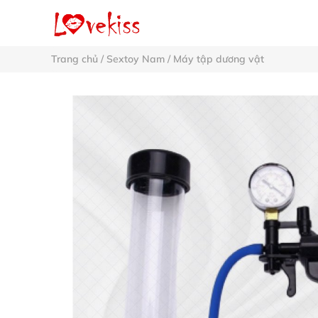
Trang chủ
/
Sextoy Nam
/
Máy tập dương vật