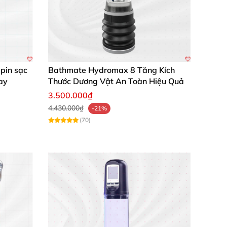
 cao phong độ tình dục và sự tự tin. Đừng
pin sạc
Bathmate Hydromax 8 Tăng Kích
ay
Thước Dương Vật An Toàn Hiệu Quả
3.500.000₫
4.430.000₫
-21%
(70)