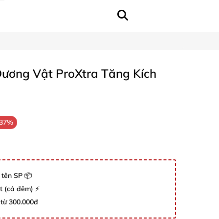
ương Vật ProXtra Tăng Kích
-37%
 tên SP 📦
út (cả đêm) ⚡
 từ 300.000đ