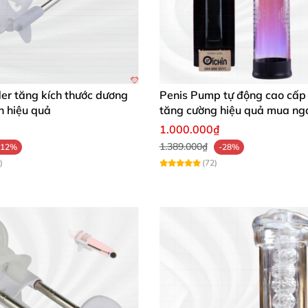
ính là lựa chọn hoàn hảo dành cho phái mạnh muốn nâng
hiệm sự thay đổi vượt trội! 🛒✨
er tăng kích thước dương
Penis Pump tự động cao cấp 
n hiệu quả
tăng cường hiệu quả mua ng
1.000.000₫
1.389.000₫
-12%
-28%
)
(72)