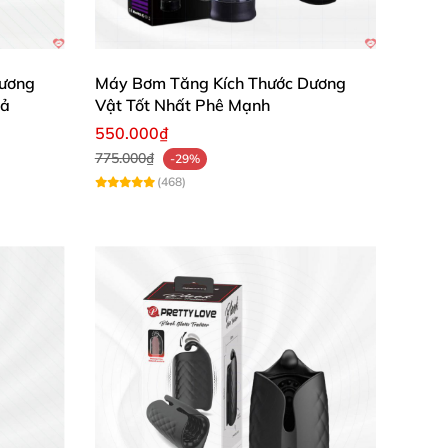
ương
Máy Bơm Tăng Kích Thước Dương
uả
Vật Tốt Nhất Phê Mạnh
550.000₫
 dõi lực hút và sự tiến triển kích thước
775.000₫
-29%
sử dụng.
(468)
ừ đó giúp kích thích sự phát triển và duy trì