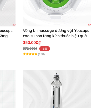
oucups
Vòng bi massage dương vật Youcups
Sảng
cao su non tăng kích thước hiệu quả
350.000₫
372.000₫
-6%
(130)
õ sau 2 tháng sử dụng.”
t, cảm giác rất dễ chịu.”
hiện đáng kể. Rất hài lòng với sản phẩm từ