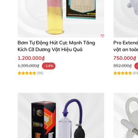
Máy Tập Làm To Và Dài Dương Vật ProXtra ch
chần chừ, hãy sở hữu ngay hôm nay để trải ng
Bơm Tự Động Hút Cực Mạnh Tăng
Pro Extend
Kích Cỡ Dương Vật Hiệu Quả
vật an toà
1.200.000₫
750.000₫
1.395.000₫
852.000₫
-14%
(96)
(84