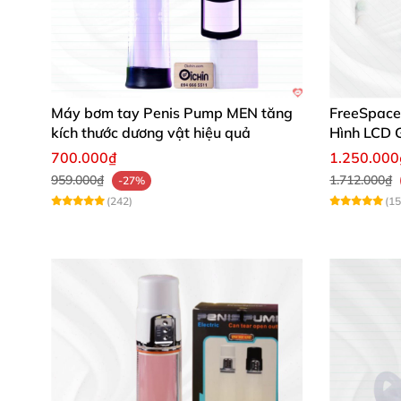
Máy bơm tay Penis Pump MEN tăng
FreeSpace
kích thước dương vật hiệu quả
Hình LCD G
700.000₫
1.250.000
959.000₫
1.712.000₫
-27%
(242)
(15