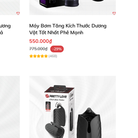
ương
Máy Bơm Tăng Kích Thước Dương
uả
Vật Tốt Nhất Phê Mạnh
 Mình rất hài lòng!"
550.000₫
775.000₫
-29%
đi công tác."
(468)
u quả. Sản phẩm tuyệt vời!"
 kích thước và cải thiện đời sống tình dục