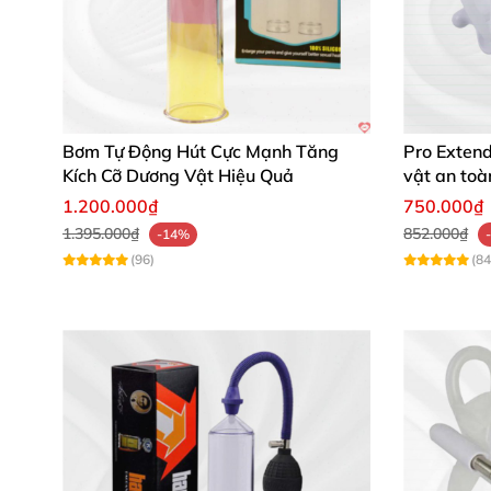
Bơm Tự Động Hút Cực Mạnh Tăng
Pro Extend
Kích Cỡ Dương Vật Hiệu Quả
vật an toà
1.200.000₫
750.000₫
1.395.000₫
852.000₫
-14%
(96)
(84