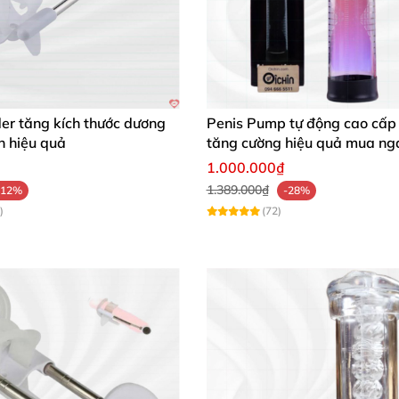
er tăng kích thước dương
Penis Pump tự động cao cấp 
n hiệu quả
tăng cường hiệu quả mua ng
1.000.000₫
1.389.000₫
-12%
-28%
)
(72)