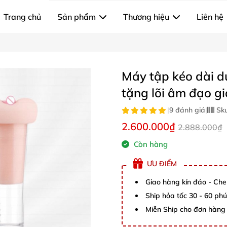
Trang chủ
Sản phẩm
Thương hiệu
Liên hệ
Máy tập kéo dài d
tặng lõi âm đạo gi
|
9 đánh giá
|
Sk
2.600.000₫
2.888.000₫
Còn hàng
ƯU ĐIỂM
Giao hàng kín đáo - Che
Ship hỏa tốc 30 - 60 ph
Miễn Ship cho đơn hàng