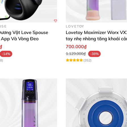
USE
LOVETOY
ương Vật Love Spouse
Lovetoy Maximizer Worx VX
n App Và Vòng Đeo
tay nhẹ nhàng tăng khoái c
₫
700.000₫
1.129.000₫
-14%
-38%
8)
(352)