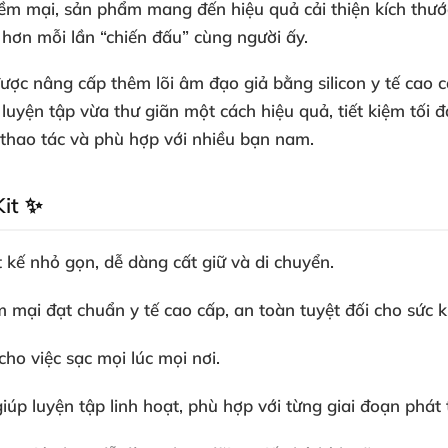
mềm mại, sản phẩm mang đến hiệu quả cải thiện kích thướ
 hơn mỗi lần “chiến đấu” cùng người ấy.
ợc nâng cấp thêm lõi âm đạo giả bằng silicon y tế cao cấp
uyện tập vừa thư giãn một cách hiệu quả, tiết kiệm tối đa
 thao tác và phù hợp với nhiều bạn nam.
it ✨
t kế nhỏ gọn, dễ dàng cất giữ và di chuyển.
m mại đạt chuẩn y tế cao cấp, an toàn tuyệt đối cho sức 
cho việc sạc mọi lúc mọi nơi.
iúp luyện tập linh hoạt, phù hợp với từng giai đoạn phát t