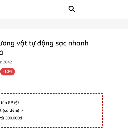
ương vật tự động sạc nhanh
ả
u:
2842
-10%
 tên SP 📦
út (cả đêm) ⚡
 từ 300.000đ