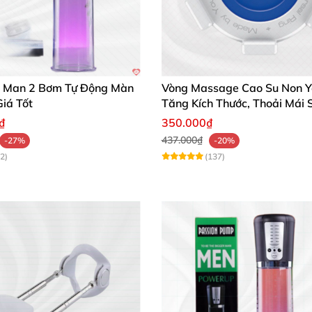
 Man 2 Bơm Tự Động Màn
Vòng Massage Cao Su Non Y
iá Tốt
Tăng Kích Thước, Thoải Mái 
Khoái
₫
350.000₫
437.000₫
-27%
-20%
2)
(137)