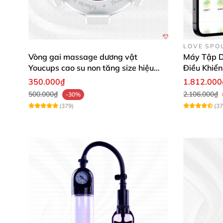
LOVE SPO
Vòng gai massage dương vật
Máy Tập D
Youcups cao su non tăng size hiệu
Điều Khiể
quả chính hãng
350.000₫
1.812.000
500.000₫
2.106.000₫
-30%
(379)
(37