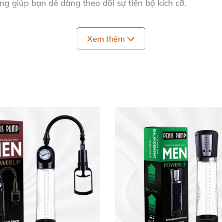
ng giúp bạn dễ dàng theo dõi sự tiến bộ kích cỡ.
t, hỗ trợ thủ dâm hiệu quả và tăng hứng thú luyện tập.
Xem thêm
quả ⚙️
 để đảm bảo không có phần bị hỏng. Lắp ráp miếng silico
cứng. Đặt "cậu nhỏ" vào ống tập và chọn mức áp suất ph
kích thích tăng size an toàn.
mỗi buổi sáng giúp bạn duy trì hiệu quả lâu dài. Với thiết
ện pháp phức tạp khác.
tránh tiếp xúc trực tiếp với nguồn nhiệt để giữ tuổi thọ 