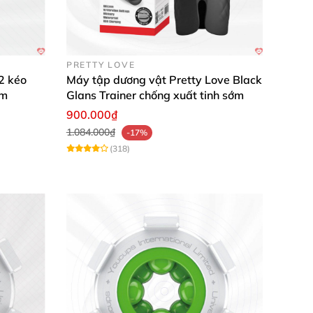
PRETTY LOVE
2 kéo
Máy tập dương vật Pretty Love Black
ảm
Glans Trainer chống xuất tinh sớm
900.000₫
1.084.000₫
-17%
(318)