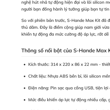
nghệ hút nhả tự động hiện đại và lõi silicon 
người bạn đồng hành lý tưởng giúp bạn tự tin
So với phiên bản trước, S-Hande Max Kit đã đư
thủ dâm. Đây là điểm cộng giúp nam giới vừa l
khiển tự động đa mức cường độ áp lực, rất dễ
Thông số nổi bật của S-Hande Max K
Kích thước: 314 x 220 x 86 x 22 mm - thiế
Chất liệu: Nhựa ABS bền bỉ, lõi silicon mề
Điện năng: Pin sạc qua cổng USB, tiện lợi 
Mức điều khiển áp lực tự động nhiều cấp, g