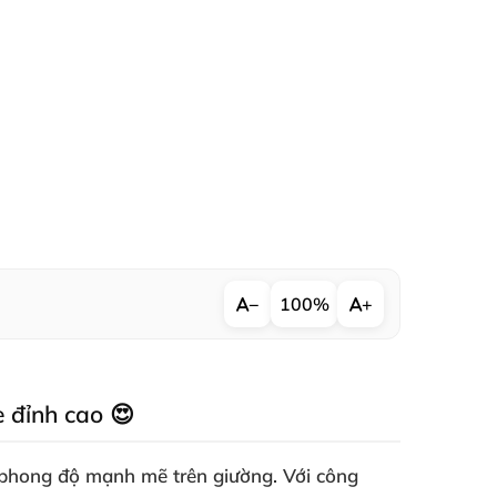
−
100%
+
 đỉnh cao 😍
rì phong độ mạnh mẽ trên giường. Với công