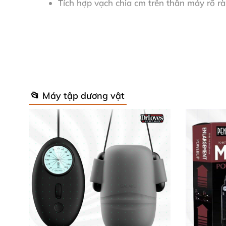
Tích hợp vạch chia cm trên thân máy rõ rà
Kèm lõi âm đạo giả, tạo cảm giác chân thậ
Hướng dẫn sử dụng an toàn và hiệu 
Trước khi sử dụng, hãy kiểm tra kỹ sản phẩm
📂 Máy tập dương vật
trơn tăng kích thước lên dương vật đã cương 
nên dùng lực kéo vừa phải để dần làm quen và 
Thời gian tập luyện lý tưởng là 10-15 phút vào 
nhà mà không cần đến phòng gym hay các bi
Lưu ý khi bảo quản và sử dụng 🛡️
Luôn bảo quản máy ở nơi khô ráo, thoáng mát, 