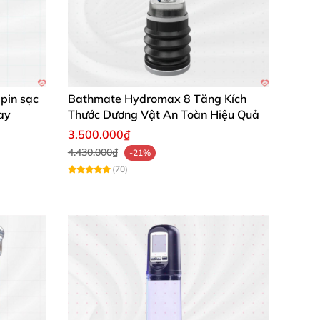
pin sạc
Bathmate Hydromax 8 Tăng Kích
ay
Thước Dương Vật An Toàn Hiệu Quả
3.500.000₫
4.430.000₫
-21%
(70)