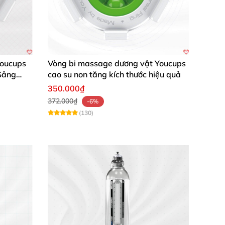
oucups
Vòng bi massage dương vật Youcups
Sảng
cao su non tăng kích thước hiệu quả
350.000₫
372.000₫
-6%
(130)