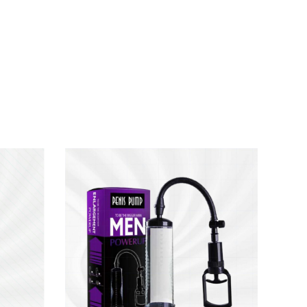
n mềm vào miệng máy rồi thoa một lớp gel bôi
ù hợp, tránh gây tổn thương. Giai đoạn đầu
 kế đơn giản, tiện lợi, bạn có thể luyện tập tại
sản phẩm lên tới 5 năm. Vệ sinh sạch sẽ lõi