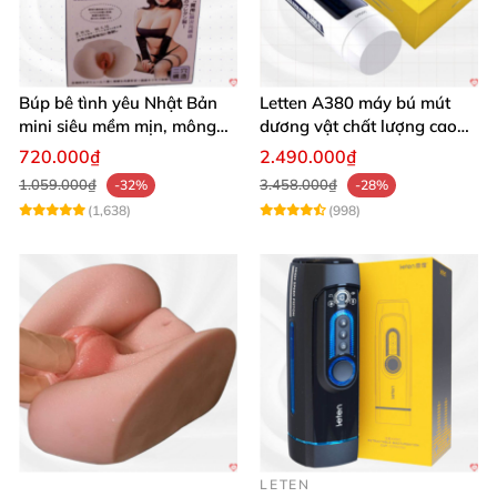
Búp bê tình yêu Nhật Bản
Letten A380 máy bú mút
mini siêu mềm mịn, mông
dương vật chất lượng cao
tròn quyến rũ
giá tốt
720.000₫
2.490.000₫
1.059.000₫
3.458.000₫
-32%
-28%
(1,638)
(998)
LETEN