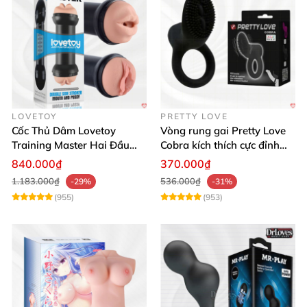
LOVETOY
PRETTY LOVE
Cốc Thủ Dâm Lovetoy
Vòng rung gai Pretty Love
Training Master Hai Đầu
Cobra kích thích cực đỉnh
Siêu Thật, Tăng Khoái Cảm
trải nghiệm
840.000₫
370.000₫
1.183.000₫
536.000₫
-29%
-31%
(955)
(953)