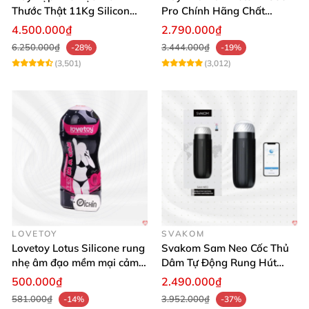
Thước Thật 11Kg Silicon
Pro Chính Hãng Chất
Cao Cấp Nhật Bản
Lượng Cao
4.500.000₫
2.790.000₫
6.250.000₫
3.444.000₫
-28%
-19%
(3,501)
(3,012)
LOVETOY
SVAKOM
Lovetoy Lotus Silicone rung
Svakom Sam Neo Cốc Thủ
nhẹ âm đạo mềm mại cảm
Dâm Tự Động Rung Hút
giác thật
App Điều Khiển Xa
500.000₫
2.490.000₫
581.000₫
3.952.000₫
-14%
-37%