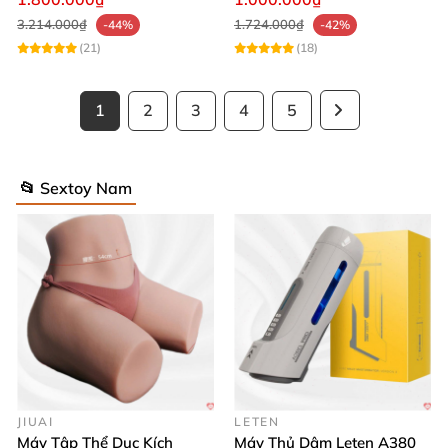
3.214.000₫
1.724.000₫
-44%
-42%
(21)
(18)
1
2
3
4
5
📂 Sextoy Nam
JIUAI
LETEN
Máy Tập Thể Dục Kích
Máy Thủ Dâm Leten A380