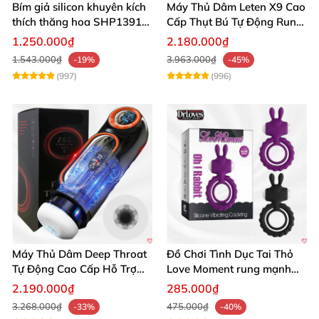
Bím giả silicon khuyên kích
Máy Thủ Dâm Leten X9 Cao
thích thăng hoa SHP1391
Cấp Thụt Bú Tự Động Rung
ShopHanhPhuc
Rên
1.250.000₫
2.180.000₫
1.543.000₫
3.963.000₫
-19%
-45%
(997)
(996)
Máy Thủ Dâm Deep Throat
Đồ Chơi Tình Dục Tai Thỏ
Tự Động Cao Cấp Hỗ Trợ
Love Moment rung mạnh
Gắn Tường
mẽ êm ái
2.190.000₫
285.000₫
3.268.000₫
475.000₫
-33%
-40%