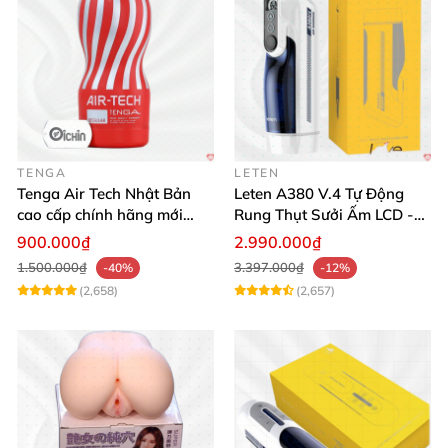
TENGA
LETEN
Tenga Air Tech Nhật Bản
Leten A380 V.4 Tự Động
cao cấp chính hãng mới
Rung Thụt Sưởi Ấm LCD -
seal giá tốt
Mua Ngay
900.000₫
2.990.000₫
1.500.000₫
3.397.000₫
-40%
-12%
(2,658)
(2,657)