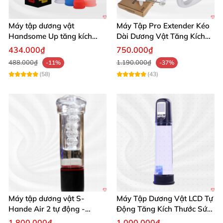
Máy tập dương vật
Máy Tập Pro Extender Kéo
Handsome Up tăng kích
Dài Dương Vật Tăng Kích
thước hiệu quả nhanh
Thước Hiệu Quả
434.000₫
750.000₫
488.000₫
1.190.000₫
-11%
-37%
(58)
(43)
Máy tập dương vật S-
Máy Tập Dương Vật LCD Tự
Hande Air 2 tự động -
Động Tăng Kích Thước Sức
Rung, Hút, Tăng kích thước
Bền
1.800.000₫
1.000.000₫