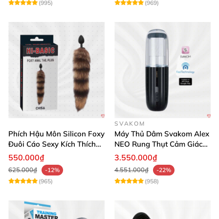
(995)
(969)
SVAKOM
Phích Hậu Môn Silicon Foxy
Máy Thủ Dâm Svakom Alex
Đuôi Cáo Sexy Kích Thích
NEO Rung Thụt Cảm Giác
Đỉnh Cao
Thật, App Điều Khiển
550.000₫
3.550.000₫
625.000₫
4.551.000₫
-12%
-22%
(965)
(958)