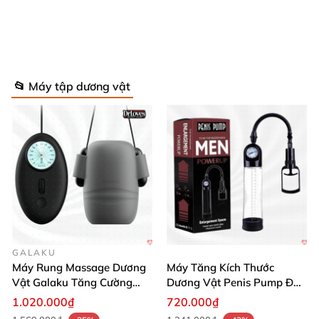
Máy Tập Kéo Dài Dương Vật Pro Extender Chính Hãng Tăng
Kích Thước
📂 Máy tập dương vật
GALAKU
Máy Rung Massage Dương
Máy Tăng Kích Thước
Vật Galaku Tăng Cường
Dương Vật Penis Pump Đo
Sinh Lý Nam
Áp Suất Chính Hãng
1.020.000₫
720.000₫