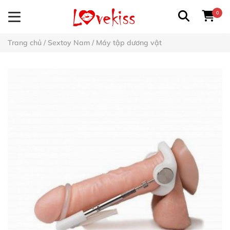
0
Trang chủ
/
Sextoy Nam
/
Máy tập dương vật