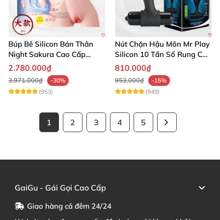
Búp Bê Silicon Bán Thân
Nút Chặn Hậu Môn Mr Play
Night Sakura Cao Cấp
Silicon 10 Tần Số Rung Cao
Rung Đa Chức Năng
Cấp
2.780.000₫
810.000₫
3.971.000₫
953.000₫
-30%
-15%
(953)
(949)
1
2
3
4
5
GaiGu - Gái Gọi Cao Cấp
Giao hàng cả đêm 24/24