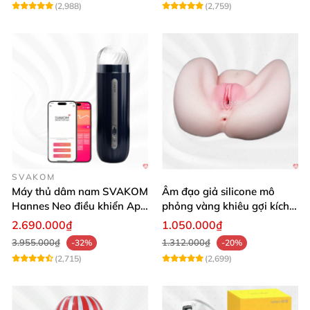
(2,988)
(2,759)
SVAKOM
Máy thủ dâm nam SVAKOM
Âm đạo giả silicone mô
Hannes Neo điều khiển App
phỏng vàng khiêu gợi kích
tương tác
thích mua
2.690.000₫
1.050.000₫
3.955.000₫
1.312.000₫
-32%
-20%
(2,715)
(2,699)