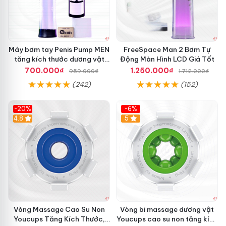
T
o
D
à
i
Máy bơm tay Penis Pump MEN
FreeSpace Man 2 Bơm Tự
D
tăng kích thước dương vật
Động Màn Hình LCD Giá Tốt
ư
hiệu quả
700.000₫
1.250.000₫
959.000₫
1.712.000₫
ơ
n
(242)
(152)
g
V
-20%
-6%
M
ậ
4.8
Hot
5
á
t
y
M
T
à
ậ
n
p
H
I
ì
P
n
H
h
I
L
S
C
Vòng Massage Cao Su Non
Vòng bi massage dương vật
I
D
Youcups Tăng Kích Thước,
Youcups cao su non tăng kích