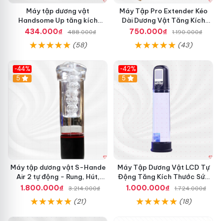
H
h
Máy tập dương vật
Máy Tập Pro Extender Kéo
I
L
Handsome Up tăng kích
Dài Dương Vật Tăng Kích
S
C
thước hiệu quả nhanh
Thước Hiệu Quả
434.000₫
750.000₫
488.000₫
1.190.000₫
I
D
(58)
(43)
L
à
m
-44%
-42%
T
5
Hot
5
o
D
à
i
D
ư
ơ
n
g
Máy tập dương vật S-Hande
V
Máy Tập Dương Vật LCD Tự
M
ậ
Air 2 tự động - Rung, Hút,
Động Tăng Kích Thước Sức
á
t
Tăng kích thước
Bền
1.800.000₫
1.000.000₫
3.214.000₫
1.724.000₫
y
M
(21)
(18)
T
à
ậ
n