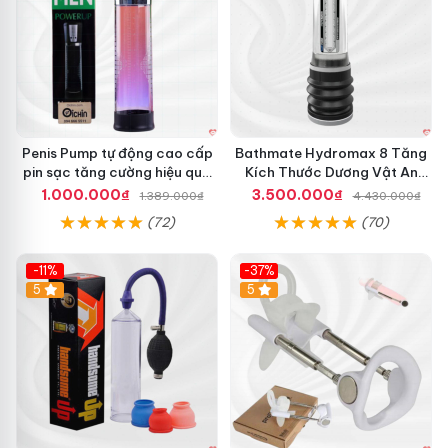
S
C
I
D
L
à
m
T
o
D
Penis Pump tự động cao cấp
Bathmate Hydromax 8 Tăng
à
pin sạc tăng cường hiệu quả
Kích Thước Dương Vật An
i
mua ngay
Toàn Hiệu Quả
1.000.000₫
3.500.000₫
1.389.000₫
4.430.000₫
D
ư
(72)
(70)
ơ
n
-11%
-37%
g
5
5
V
M
ậ
á
t
y
M
T
à
ậ
n
p
H
I
ì
P
n