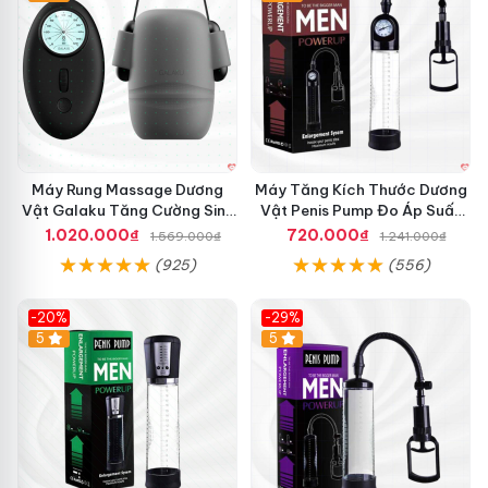
phòng
Màu sắc: Trong suốt thân thiện, hiện đại
Thương hiệu: Leya, Nhật Bản
Máy Rung Massage Dương
Máy Tăng Kích Thước Dương
Vật Galaku Tăng Cường Sinh
Vật Penis Pump Đo Áp Suất
Lý Nam
Chính Hãng
1.020.000₫
720.000₫
1.569.000₫
1.241.000₫
(925)
(556)
-20%
-29%
5
5