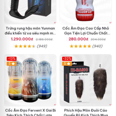
Trứng rung hậu môn Yunman
Cốc Âm Đạo Cao Cấp Nhỏ
điều khiển từ xa siêu mạnh mại
Gọn Tiện Lợi Chuẩn Chất
mại
Lượng Du Lịch
1.290.000₫
280.000₫
2.186.000₫
394.000₫
(949)
(940)
-13%
-32%
Hot
5
Hot
5
Cốc Âm Đạo Fervent X Gai Bi
Phích Hậu Môn Đuôi Cáo
Siêu Kích Thích Chất Lượng
Quyến Rũ Kích Thích Mua