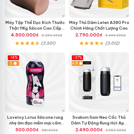
á
t
y
M
T
à
Máy Tập Thể Dục Kích Thước
ậ
Máy Thủ Dâm Leten A380 Pro
n
p
Thật 11Kg Silicon Cao Cấp
Chính Hãng Chất Lượng Cao
H
I
Nhật Bản
ì
4.500.000₫
2.790.000₫
6.250.000₫
3.444.000₫
P
n
(3,501)
(3,012)
H
h
I
L
S
C
-14%
-37%
I
D
Hot
5
4.8
L
à
m
T
o
D
à
i
D
Lovetoy Lotus Silicone rung
Svakom Sam Neo Cốc Thủ
ư
nhẹ âm đạo mềm mại cảm
Dâm Tự Động Rung Hút App
ơ
giác thật
Điều Khiển Xa
500.000₫
2.490.000₫
n
581.000₫
3.952.000₫