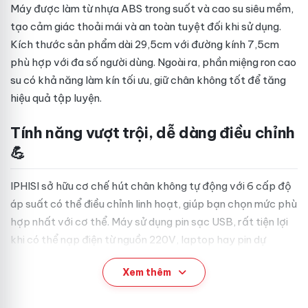
Máy được làm từ nhựa ABS trong suốt và cao su siêu mềm,
tạo cảm giác thoải mái và an toàn tuyệt đối khi sử dụng.
Kích thước sản phẩm dài 29,5cm với đường kính 7,5cm
phù hợp với đa số người dùng. Ngoài ra, phần miệng ron cao
su có khả năng làm kín tối ưu, giữ chân không tốt để tăng
hiệu quả tập luyện.
Tính năng vượt trội, dễ dàng điều chỉnh
💪
IPHISI sở hữu cơ chế hút chân không tự động với 6 cấp độ
áp suất có thể điều chỉnh linh hoạt, giúp bạn chọn mức phù
hợp nhất với cơ thể. Máy sử dụng pin sạc USB, rất tiện lợi
khi có thể nạp điện từ nguồn 220V, laptop hay pin dự
phòng. Màn hình LCD giúp bạn theo dõi chỉ số hút nhanh
Xem thêm
chóng để đảm bảo an toàn và hiệu quả trong mỗi lần tập.