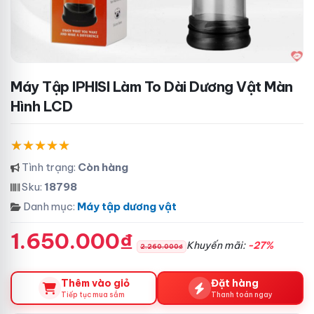
Máy Tập IPHISI Làm To Dài Dương Vật Màn
Hình LCD
Tình trạng:
Còn hàng
Sku:
18798
Danh mục:
Máy tập dương vật
1.650.000₫
Khuyến mãi:
-27%
2.260.000₫
Thêm vào giỏ
Đặt hàng
Tiếp tục mua sắm
Thanh toán ngay