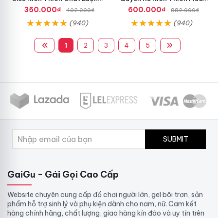
Cao
Ngay
350.000₫
600.000₫
402.000₫
882.000₫
(940)
(940)
1
2
3
4
5
SUBMIT
GaiGu - Gái Gọi Cao Cấp
Website chuyên cung cấp đồ chơi người lớn, gel bôi trơn, sản
phẩm hỗ trợ sinh lý và phụ kiện dành cho nam, nữ. Cam kết
hàng chính hãng, chất lượng, giao hàng kín đáo và uy tín trên