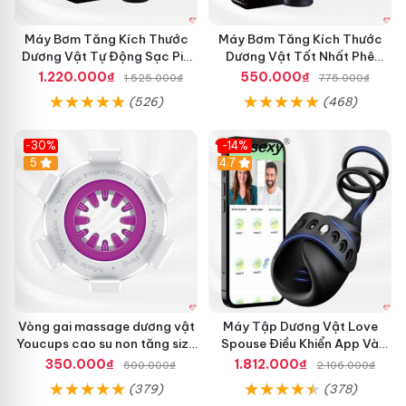
Máy Bơm Tăng Kích Thước
Máy Bơm Tăng Kích Thước
Dương Vật Tự Động Sạc Pin
Dương Vật Tốt Nhất Phê
Hiệu Quả
Mạnh
1.220.000₫
550.000₫
1.525.000₫
775.000₫
(526)
(468)
M
á
-30%
-14%
y
Hot
5
4.7
T
ậ
p
I
P
H
I
S
I
Vòng gai massage dương vật
L
Máy Tập Dương Vật Love
Youcups cao su non tăng size
à
Spouse Điều Khiển App Và
m
hiệu quả chính hãng
Vòng Đeo
350.000₫
1.812.000₫
500.000₫
2.106.000₫
T
(379)
(378)
o