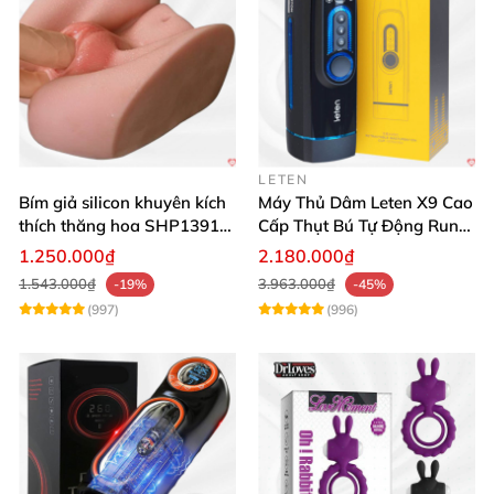
LETEN
Bím giả silicon khuyên kích
Máy Thủ Dâm Leten X9 Cao
thích thăng hoa SHP1391
Cấp Thụt Bú Tự Động Rung
ShopHanhPhuc
Rên
1.250.000₫
2.180.000₫
1.543.000₫
3.963.000₫
-19%
-45%
(997)
(996)