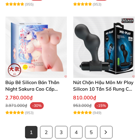
(955)
(953)
Búp Bê Silicon Bán Thân
Nút Chặn Hậu Môn Mr Play
Night Sakura Cao Cấp
Silicon 10 Tần Số Rung Cao
Rung Đa Chức Năng
Cấp
2.780.000₫
810.000₫
3.971.000₫
953.000₫
-30%
-15%
(953)
(949)
1
2
3
4
5