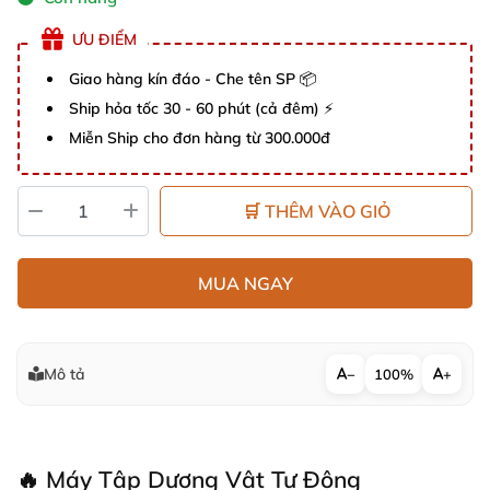
ƯU ĐIỂM
Giao hàng kín đáo - Che tên SP 📦
Ship hỏa tốc 30 - 60 phút (cả đêm) ⚡
Miễn Ship cho đơn hàng từ 300.000đ
🛒 THÊM VÀO GIỎ
MUA NGAY
Mô tả
−
100%
+
🔥 Máy Tập Dương Vật Tự Động