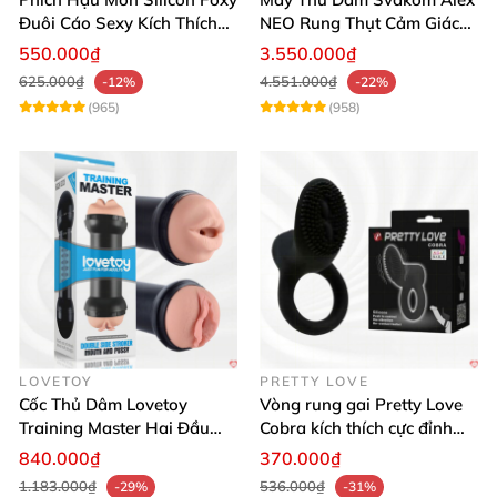
Đuôi Cáo Sexy Kích Thích
NEO Rung Thụt Cảm Giác
Đỉnh Cao
Thật, App Điều Khiển
550.000₫
3.550.000₫
625.000₫
4.551.000₫
-12%
-22%
(965)
(958)
LOVETOY
PRETTY LOVE
Cốc Thủ Dâm Lovetoy
Vòng rung gai Pretty Love
Training Master Hai Đầu
Cobra kích thích cực đỉnh
Siêu Thật, Tăng Khoái Cảm
trải nghiệm
840.000₫
370.000₫
1.183.000₫
536.000₫
-29%
-31%