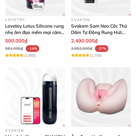
LOVETOY
SVAKOM
Lovetoy Lotus Silicone rung
Svakom Sam Neo Cốc Thủ
nhẹ âm đạo mềm mại cảm
Dâm Tự Động Rung Hút
giác thật
App Điều Khiển Xa
500.000₫
2.490.000₫
581.000₫
3.952.000₫
-14%
-37%
(2,988)
(2,759)
SVAKOM