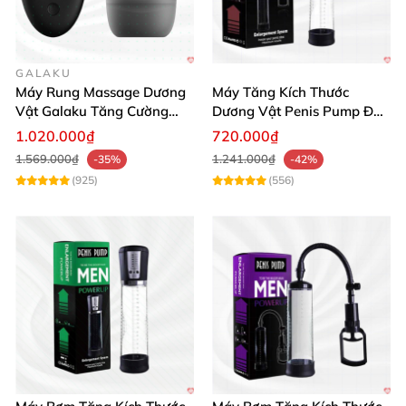
GALAKU
Máy Rung Massage Dương
Máy Tăng Kích Thước
Vật Galaku Tăng Cường
Dương Vật Penis Pump Đo
Sinh Lý Nam
Áp Suất Chính Hãng
1.020.000₫
720.000₫
1.569.000₫
1.241.000₫
-35%
-42%
(925)
(556)
Máy tập dương vật tự động Prettylove Alexander tăng khoái