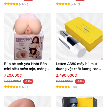
(2,658)
(2,657)
Búp bê tình yêu Nhật Bản
Letten A380 máy bú mút
mini siêu mềm mịn, mông
dương vật chất lượng cao
tròn quyến rũ
giá tốt
720.000₫
2.490.000₫
1.059.000₫
3.458.000₫
-32%
-28%
(1,638)
(998)