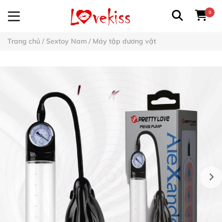
0
Trang chủ
/
Sextoy Nam
/
Máy tập dương vật