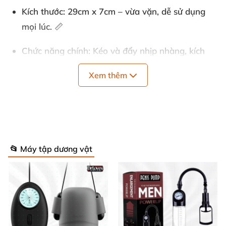
Kích thước
: 29cm x 7cm – vừa vặn, dễ sử dụng
mọi lúc. 📏
Chức năng chính
: Kéo và đẩy nhịp nhàng, kích
thích tuần hoàn máu. ⚡
Xem thêm
Nguồn pin
: 3 pin AAA thông dụng, thời lượng tùy
chất lượng pin – tiết kiệm và tiện lợi. 🔋
Xuất xứ
: Thương hiệu Prettylove uy tín, chất
lượng châu Âu. 🏆
📂 Máy tập dương vật
Những thông số này làm nên sức hút của máy tập
dương vật Prettylove Alexander, giúp bạn đạt kết
quả nhanh chóng mà không lo rủi ro.