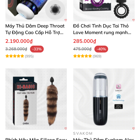
Máy Thủ Dâm Deep Throat
Đồ Chơi Tình Dục Tai Thỏ
Tự Động Cao Cấp Hỗ Trợ
Love Moment rung mạnh
Gắn Tường
mẽ êm ái
2.190.000₫
285.000₫
3.268.000₫
475.000₫
-33%
-40%
(995)
(969)
SVAKOM
Phích Hậu Môn Silicon Foxy
Máy Thủ Dâm Svakom Alex