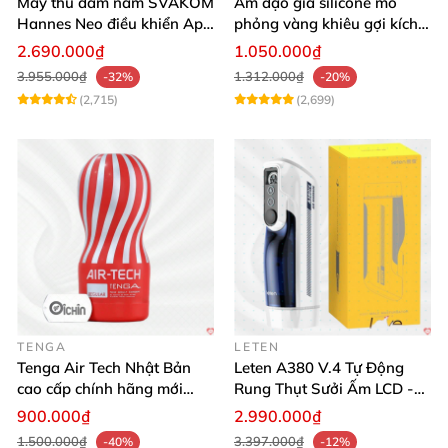
Máy thủ dâm nam SVAKOM
Âm đạo giả silicone mô
Hannes Neo điều khiển App
phỏng vàng khiêu gợi kích
tương tác
thích mua
2.690.000₫
1.050.000₫
3.955.000₫
1.312.000₫
-32%
-20%
(2,715)
(2,699)
TENGA
LETEN
Tenga Air Tech Nhật Bản
Leten A380 V.4 Tự Động
cao cấp chính hãng mới
Rung Thụt Sưởi Ấm LCD -
seal giá tốt
Mua Ngay
900.000₫
2.990.000₫
1.500.000₫
3.397.000₫
-40%
-12%