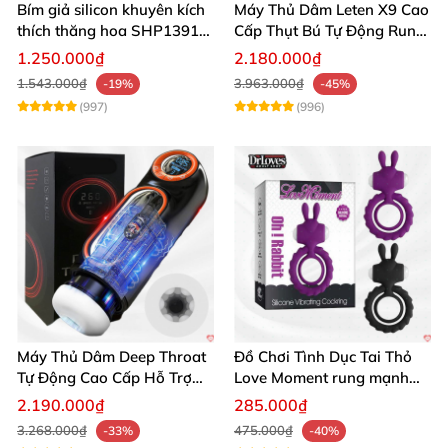
Bím giả silicon khuyên kích
Máy Thủ Dâm Leten X9 Cao
thích thăng hoa SHP1391
Cấp Thụt Bú Tự Động Rung
ShopHanhPhuc
Rên
1.250.000₫
2.180.000₫
1.543.000₫
3.963.000₫
-19%
-45%
(997)
(996)
Máy Thủ Dâm Deep Throat
Đồ Chơi Tình Dục Tai Thỏ
Tự Động Cao Cấp Hỗ Trợ
Love Moment rung mạnh
Gắn Tường
mẽ êm ái
2.190.000₫
285.000₫
3.268.000₫
475.000₫
-33%
-40%