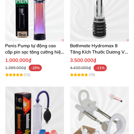
Penis Pump tự động cao
Bathmate Hydromax 8
cấp pin sạc tăng cường hiệu
Tăng Kích Thước Dương Vật
quả mua ngay
An Toàn Hiệu Quả
1.000.000₫
3.500.000₫
1.389.000₫
4.430.000₫
-28%
-21%
(72)
(70)