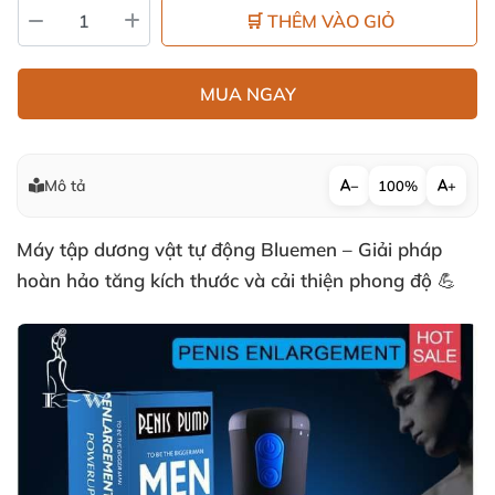
🛒 THÊM VÀO GIỎ
MUA NGAY
Mô tả
−
100%
+
Máy tập dương vật tự động Bluemen – Giải pháp
hoàn hảo tăng kích thước và cải thiện phong độ 💪