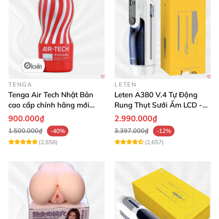
TENGA
LETEN
Tenga Air Tech Nhật Bản
Leten A380 V.4 Tự Động
cao cấp chính hãng mới
Rung Thụt Sưởi Ấm LCD -
seal giá tốt
Mua Ngay
900.000₫
2.990.000₫
1.500.000₫
3.397.000₫
-40%
-12%
(2,658)
(2,657)