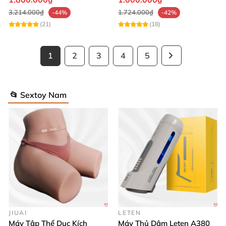
3.214.000₫
1.724.000₫
-44%
-42%
(21)
(18)
1
2
3
4
5
📂 Sextoy Nam
JIUAI
LETEN
Máy Tập Thể Dục Kích
Máy Thủ Dâm Leten A380