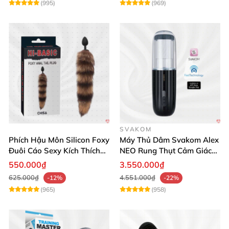
(995)
(969)
SVAKOM
Phích Hậu Môn Silicon Foxy
Máy Thủ Dâm Svakom Alex
Đuôi Cáo Sexy Kích Thích
NEO Rung Thụt Cảm Giác
Đỉnh Cao
Thật, App Điều Khiển
550.000₫
3.550.000₫
625.000₫
4.551.000₫
-12%
-22%
(965)
(958)