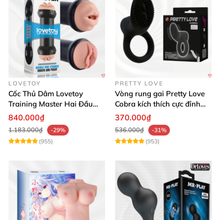
LOVETOY
PRETTY LOVE
Cốc Thủ Dâm Lovetoy
Vòng rung gai Pretty Love
Training Master Hai Đầu
Cobra kích thích cực đỉnh
Siêu Thật, Tăng Khoái Cảm
trải nghiệm
840.000₫
370.000₫
1.183.000₫
536.000₫
-29%
-31%
(955)
(953)