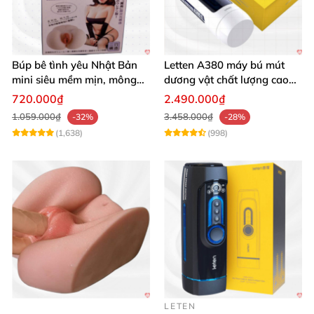
Búp bê tình yêu Nhật Bản
Letten A380 máy bú mút
mini siêu mềm mịn, mông
dương vật chất lượng cao
tròn quyến rũ
giá tốt
720.000₫
2.490.000₫
1.059.000₫
3.458.000₫
-32%
-28%
(1,638)
(998)
LETEN