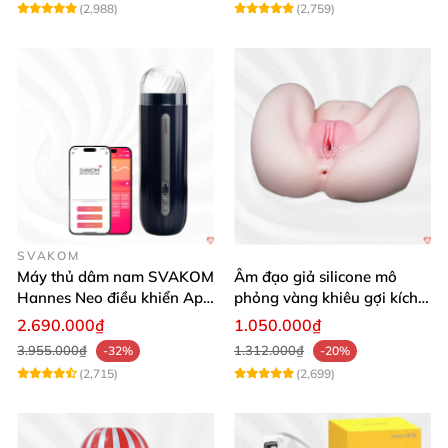
(2,988)
(2,759)
SVAKOM
Máy thủ dâm nam SVAKOM
Âm đạo giả silicone mô
Hannes Neo điều khiển App
phỏng vàng khiêu gợi kích
tương tác
thích mua
2.690.000₫
1.050.000₫
3.955.000₫
1.312.000₫
-32%
-20%
(2,715)
(2,699)