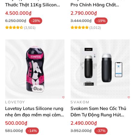
Thước Thật 11Kg Silicon
Pro Chính Hãng Chất
Cao Cấp Nhật Bản
Lượng Cao
4.500.000₫
2.790.000₫
6.250.000₫
3.444.000₫
-28%
-19%
(3,501)
(3,012)
LOVETOY
SVAKOM
Lovetoy Lotus Silicone rung
Svakom Sam Neo Cốc Thủ
nhẹ âm đạo mềm mại cảm
Dâm Tự Động Rung Hút
giác thật
App Điều Khiển Xa
500.000₫
2.490.000₫
581.000₫
3.952.000₫
-14%
-37%