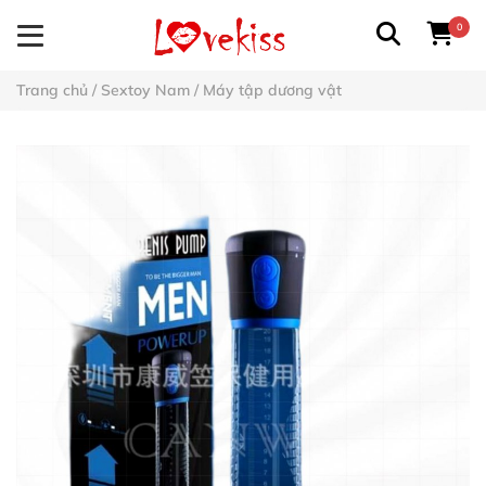
0
Trang chủ
/
Sextoy Nam
/
Máy tập dương vật