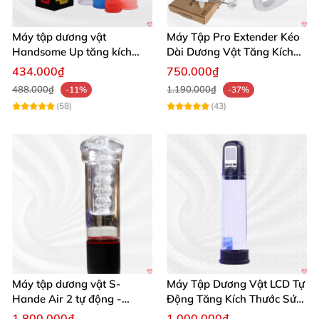
Máy tập dương vật
Máy Tập Pro Extender Kéo
Handsome Up tăng kích
Dài Dương Vật Tăng Kích
thước hiệu quả nhanh
Thước Hiệu Quả
434.000₫
750.000₫
488.000₫
1.190.000₫
-11%
-37%
(58)
(43)
Máy tập dương vật S-
Máy Tập Dương Vật LCD Tự
Hande Air 2 tự động -
Động Tăng Kích Thước Sức
Rung, Hút, Tăng kích thước
Bền
1.800.000₫
1.000.000₫