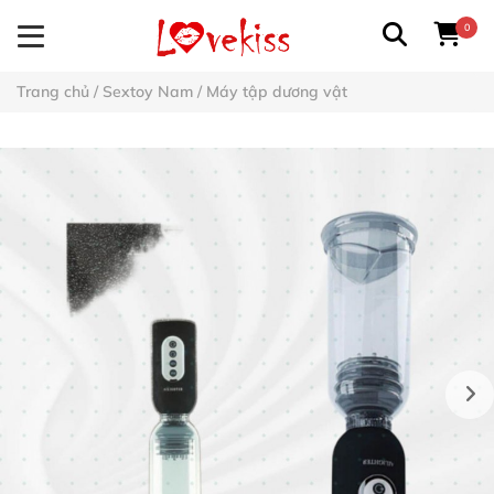
0
Trang chủ
/
Sextoy Nam
/
Máy tập dương vật