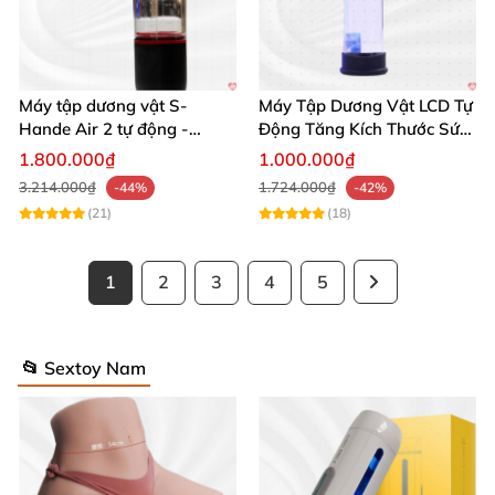
Máy tập dương vật S-
Máy Tập Dương Vật LCD Tự
Hande Air 2 tự động -
Động Tăng Kích Thước Sức
Rung, Hút, Tăng kích thước
Bền
1.800.000₫
1.000.000₫
3.214.000₫
1.724.000₫
-44%
-42%
(21)
(18)
1
2
3
4
5
📂 Sextoy Nam