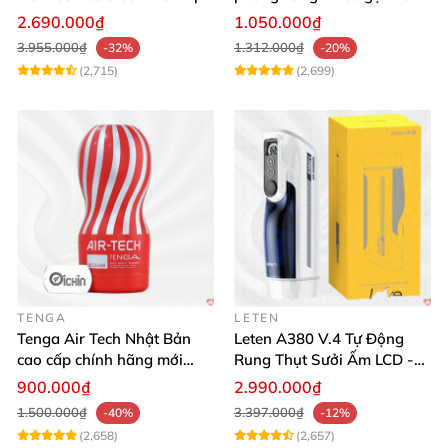
tương tác
thích mua
2.690.000₫
1.050.000₫
3.955.000₫
1.312.000₫
-32%
-20%
(2,715)
(2,699)
TENGA
LETEN
Tenga Air Tech Nhật Bản
Leten A380 V.4 Tự Động
cao cấp chính hãng mới
Rung Thụt Sưởi Ấm LCD -
seal giá tốt
Mua Ngay
900.000₫
2.990.000₫
1.500.000₫
3.397.000₫
-40%
-12%
(2,658)
(2,657)