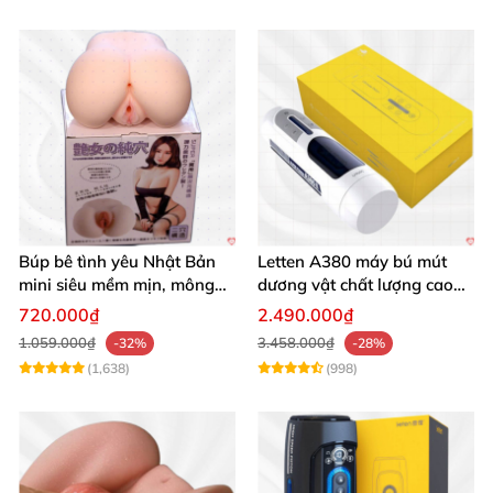
Búp bê tình yêu Nhật Bản
Letten A380 máy bú mút
mini siêu mềm mịn, mông
dương vật chất lượng cao
tròn quyến rũ
giá tốt
720.000₫
2.490.000₫
1.059.000₫
3.458.000₫
-32%
-28%
(1,638)
(998)