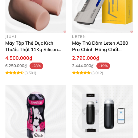
JIUAI
LETEN
Máy Tập Thể Dục Kích
Máy Thủ Dâm Leten A380
Thước Thật 11Kg Silicon
Pro Chính Hãng Chất
Cao Cấp Nhật Bản
Lượng Cao
4.500.000₫
2.790.000₫
6.250.000₫
3.444.000₫
-28%
-19%
(3,501)
(3,012)