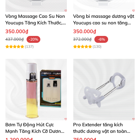
Vòng Massage Cao Su Non
Vòng bi massage dương vật
Youcups Tăng Kích Thước,
Youcups cao su non tăng
Thoải Mái Sảng Khoái
kích thước hiệu quả
350.000₫
350.000₫
437.000₫
372.000₫
-20%
-6%
(137)
(130)
Bơm Tự Động Hút Cực
Pro Extender tăng kích
Mạnh Tăng Kích Cỡ Dương
thước dương vật an toàn
Vật Hiệu Quả
hiệu quả
1.200.000₫
750.000₫