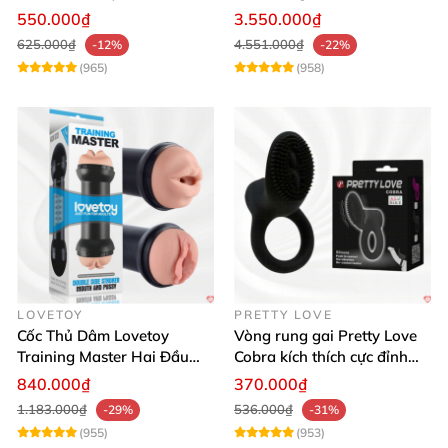
Đỉnh Cao
Thật, App Điều Khiển
550.000₫
3.550.000₫
625.000₫
4.551.000₫
-12%
-22%
(965)
(958)
LOVETOY
PRETTY LOVE
Cốc Thủ Dâm Lovetoy
Vòng rung gai Pretty Love
Training Master Hai Đầu
Cobra kích thích cực đỉnh
Siêu Thật, Tăng Khoái Cảm
trải nghiệm
840.000₫
370.000₫
1.183.000₫
536.000₫
-29%
-31%
(955)
(953)