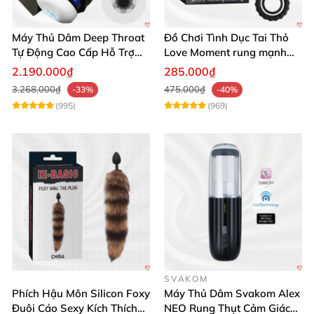
Máy Thủ Dâm Deep Throat
Đồ Chơi Tình Dục Tai Thỏ
Tự Động Cao Cấp Hỗ Trợ
Love Moment rung mạnh
Gắn Tường
mẽ êm ái
2.190.000₫
285.000₫
3.268.000₫
475.000₫
-33%
-40%
(995)
(969)
SVAKOM
Phích Hậu Môn Silicon Foxy
Máy Thủ Dâm Svakom Alex
Đuôi Cáo Sexy Kích Thích
NEO Rung Thụt Cảm Giác