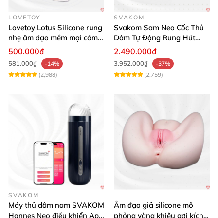
LOVETOY
SVAKOM
Lovetoy Lotus Silicone rung
Svakom Sam Neo Cốc Thủ
nhẹ âm đạo mềm mại cảm
Dâm Tự Động Rung Hút
giác thật
App Điều Khiển Xa
500.000₫
2.490.000₫
581.000₫
3.952.000₫
-14%
-37%
(2,988)
(2,759)
SVAKOM
Máy thủ dâm nam SVAKOM
Âm đạo giả silicone mô
Hannes Neo điều khiển App
phỏng vàng khiêu gợi kích