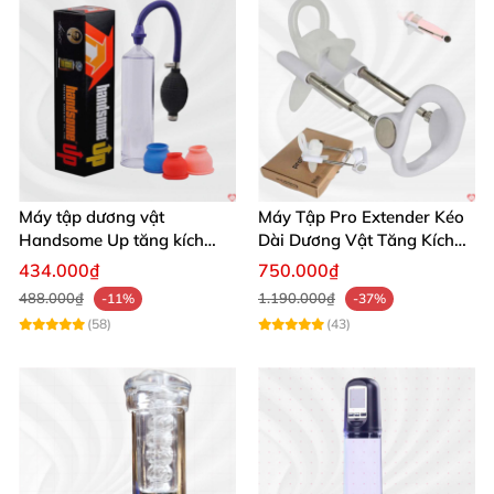
Máy tập dương vật
Máy Tập Pro Extender Kéo
Handsome Up tăng kích
Dài Dương Vật Tăng Kích
thước hiệu quả nhanh
Thước Hiệu Quả
434.000₫
750.000₫
488.000₫
1.190.000₫
-11%
-37%
(58)
(43)