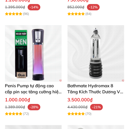
1.395.000₫
852.000₫
-14%
-12%
(96)
(84)
Penis Pump tự động cao
Bathmate Hydromax 8
cấp pin sạc tăng cường hiệu
Tăng Kích Thước Dương Vật
quả mua ngay
An Toàn Hiệu Quả
1.000.000₫
3.500.000₫
1.389.000₫
4.430.000₫
-28%
-21%
(72)
(70)