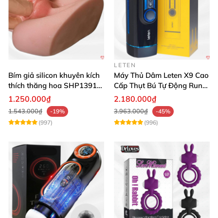
LETEN
Bím giả silicon khuyên kích
Máy Thủ Dâm Leten X9 Cao
thích thăng hoa SHP1391
Cấp Thụt Bú Tự Động Rung
ShopHanhPhuc
Rên
1.250.000₫
2.180.000₫
1.543.000₫
3.963.000₫
-19%
-45%
(997)
(996)