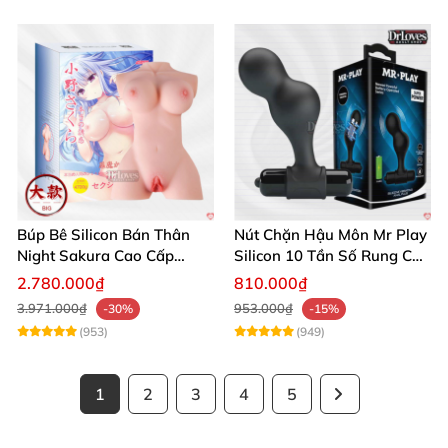
Búp Bê Silicon Bán Thân
Nút Chặn Hậu Môn Mr Play
Night Sakura Cao Cấp
Silicon 10 Tần Số Rung Cao
Rung Đa Chức Năng
Cấp
2.780.000₫
810.000₫
3.971.000₫
953.000₫
-30%
-15%
(953)
(949)
1
2
3
4
5