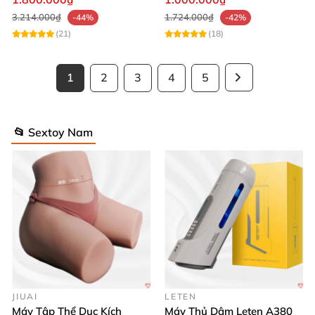
3.214.000₫
1.724.000₫
-44%
-42%
(21)
(18)
1
2
3
4
5
📂 Sextoy Nam
JIUAI
LETEN
Máy Tập Thể Dục Kích
Máy Thủ Dâm Leten A380