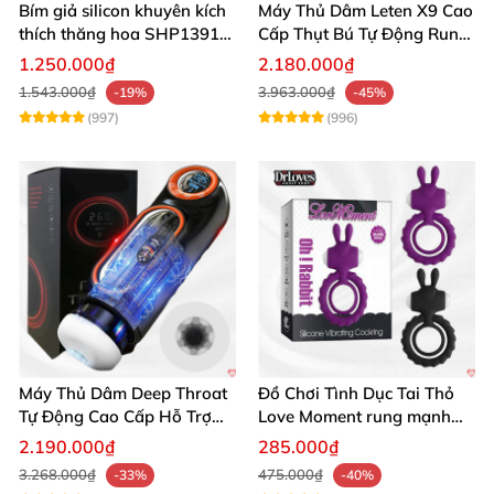
Bím giả silicon khuyên kích
Máy Thủ Dâm Leten X9 Cao
thích thăng hoa SHP1391
Cấp Thụt Bú Tự Động Rung
ShopHanhPhuc
Rên
1.250.000₫
2.180.000₫
1.543.000₫
3.963.000₫
-19%
-45%
(997)
(996)
Máy Thủ Dâm Deep Throat
Đồ Chơi Tình Dục Tai Thỏ
Tự Động Cao Cấp Hỗ Trợ
Love Moment rung mạnh
Gắn Tường
mẽ êm ái
2.190.000₫
285.000₫
3.268.000₫
475.000₫
-33%
-40%