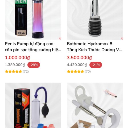
Penis Pump tự động cao
Bathmate Hydromax 8
cấp pin sạc tăng cường hiệu
Tăng Kích Thước Dương Vật
quả mua ngay
An Toàn Hiệu Quả
1.000.000₫
3.500.000₫
1.389.000₫
4.430.000₫
-28%
-21%
(72)
(70)