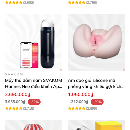
(2,988)
(2,759)
SVAKOM
Máy thủ dâm nam SVAKOM
Âm đạo giả silicone mô
Hannes Neo điều khiển App
phỏng vàng khiêu gợi kích
tương tác
thích mua
2.690.000₫
1.050.000₫
3.955.000₫
1.312.000₫
-32%
-20%
(2,715)
(2,699)