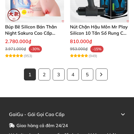
Búp Bê Silicon Bán Thân
Nút Chặn Hậu Môn Mr Play
Night Sakura Cao Cấp
Silicon 10 Tần Số Rung Cao
Rung Đa Chức Năng
Cấp
2.780.000₫
810.000₫
3.971.000₫
953.000₫
-30%
-15%
(953)
(949)
1
2
3
4
5
GaiGu - Gái Gọi Cao Cấp
Giao hàng cả đêm 24/24