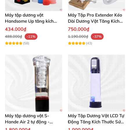
Máy tập dương vật
Máy Tập Pro Extender Kéo
Handsome Up tăng kích
Dài Dương Vật Tăng Kích
thước hiệu quả nhanh
Thước Hiệu Quả
434.000₫
750.000₫
488.000₫
1.190.000₫
-11%
-37%
(58)
(43)
Máy tập dương vật S-
Máy Tập Dương Vật LCD Tự
Hande Air 2 tự động -
Động Tăng Kích Thước Sức
Rung, Hút, Tăng kích thước
Bền
1.800.000₫
1.000.000₫