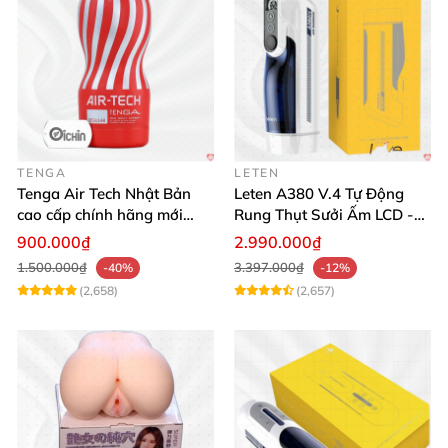
TENGA
LETEN
Tenga Air Tech Nhật Bản
Leten A380 V.4 Tự Động
cao cấp chính hãng mới
Rung Thụt Sưởi Ấm LCD -
seal giá tốt
Mua Ngay
900.000₫
2.990.000₫
1.500.000₫
3.397.000₫
-40%
-12%
(2,658)
(2,657)