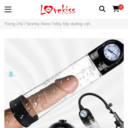
0
Trang chủ
/
Sextoy Nam
/
Máy tập dương vật