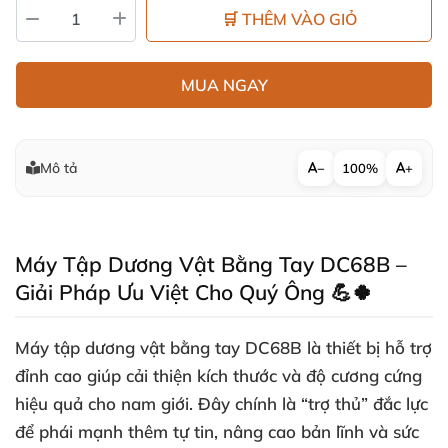
🛒 THÊM VÀO GIỎ
MUA NGAY
Mô tả
−
100%
+
Máy Tập Dương Vật Bằng Tay DC68B –
Giải Pháp Ưu Việt Cho Quý Ông 💪🍀
Máy tập dương vật bằng tay DC68B là thiết bị hỗ trợ
đỉnh cao giúp cải thiện kích thước và độ cương cứng
hiệu quả cho nam giới. Đây chính là “trợ thủ” đắc lực
để phái mạnh thêm tự tin, nâng cao bản lĩnh và sức