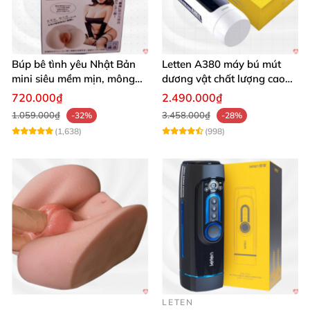
Búp bê tình yêu Nhật Bản
Letten A380 máy bú mút
mini siêu mềm mịn, mông
dương vật chất lượng cao
tròn quyến rũ
giá tốt
720.000₫
2.490.000₫
1.059.000₫
3.458.000₫
-32%
-28%
(1,638)
(998)
LETEN