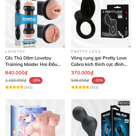
LOVETOY
PRETTY LOVE
Cốc Thủ Dâm Lovetoy
Vòng rung gai Pretty Love
Training Master Hai Đầu
Cobra kích thích cực đỉnh
Siêu Thật, Tăng Khoái Cảm
trải nghiệm
840.000₫
370.000₫
1.183.000₫
536.000₫
-29%
-31%
(955)
(953)