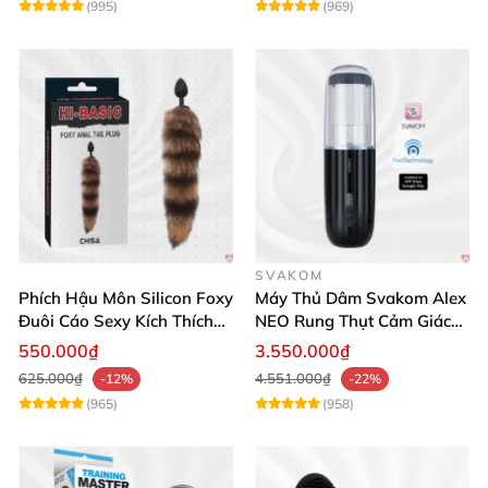
(995)
(969)
SVAKOM
Phích Hậu Môn Silicon Foxy
Máy Thủ Dâm Svakom Alex
Đuôi Cáo Sexy Kích Thích
NEO Rung Thụt Cảm Giác
Đỉnh Cao
Thật, App Điều Khiển
550.000₫
3.550.000₫
625.000₫
4.551.000₫
-12%
-22%
(965)
(958)