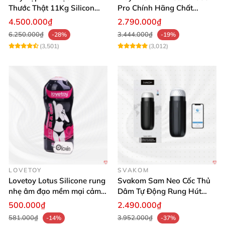
Thước Thật 11Kg Silicon
Pro Chính Hãng Chất
Cao Cấp Nhật Bản
Lượng Cao
4.500.000₫
2.790.000₫
6.250.000₫
3.444.000₫
-28%
-19%
(3,501)
(3,012)
LOVETOY
SVAKOM
Lovetoy Lotus Silicone rung
Svakom Sam Neo Cốc Thủ
nhẹ âm đạo mềm mại cảm
Dâm Tự Động Rung Hút
giác thật
App Điều Khiển Xa
500.000₫
2.490.000₫
581.000₫
3.952.000₫
-14%
-37%