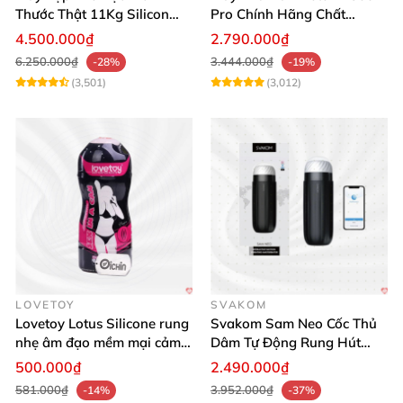
Thước Thật 11Kg Silicon
Pro Chính Hãng Chất
Cao Cấp Nhật Bản
Lượng Cao
4.500.000₫
2.790.000₫
6.250.000₫
3.444.000₫
-28%
-19%
(3,501)
(3,012)
LOVETOY
SVAKOM
Lovetoy Lotus Silicone rung
Svakom Sam Neo Cốc Thủ
nhẹ âm đạo mềm mại cảm
Dâm Tự Động Rung Hút
giác thật
App Điều Khiển Xa
500.000₫
2.490.000₫
581.000₫
3.952.000₫
-14%
-37%