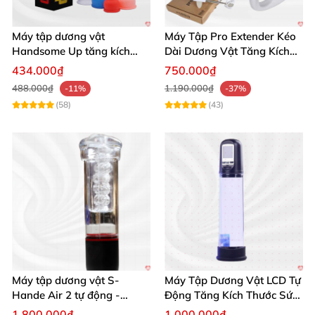
Máy tập dương vật
Máy Tập Pro Extender Kéo
Handsome Up tăng kích
Dài Dương Vật Tăng Kích
thước hiệu quả nhanh
Thước Hiệu Quả
434.000₫
750.000₫
488.000₫
1.190.000₫
-11%
-37%
(58)
(43)
Máy tập dương vật S-
Máy Tập Dương Vật LCD Tự
Hande Air 2 tự động -
Động Tăng Kích Thước Sức
Rung, Hút, Tăng kích thước
Bền
1.800.000₫
1.000.000₫