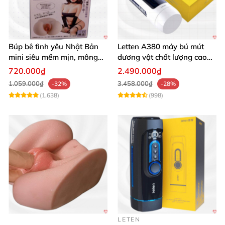
Búp bê tình yêu Nhật Bản
Letten A380 máy bú mút
mini siêu mềm mịn, mông
dương vật chất lượng cao
tròn quyến rũ
giá tốt
720.000₫
2.490.000₫
1.059.000₫
3.458.000₫
-32%
-28%
(1,638)
(998)
LETEN