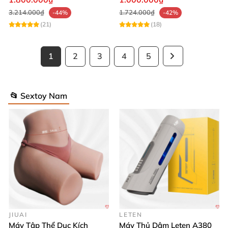
3.214.000₫
1.724.000₫
-44%
-42%
(21)
(18)
1
2
3
4
5
📂 Sextoy Nam
JIUAI
LETEN
Máy Tập Thể Dục Kích
Máy Thủ Dâm Leten A380