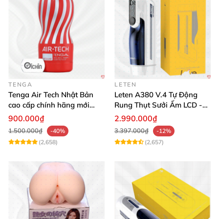
TENGA
LETEN
Tenga Air Tech Nhật Bản
Leten A380 V.4 Tự Động
cao cấp chính hãng mới
Rung Thụt Sưởi Ấm LCD -
seal giá tốt
Mua Ngay
900.000₫
2.990.000₫
1.500.000₫
3.397.000₫
-40%
-12%
(2,658)
(2,657)