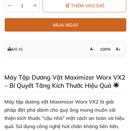
🛒 THÊM VÀO GIỎ
MUA NGAY
Mô tả
−
100%
+
Máy Tập Dương Vật Maximizer Worx VX2
– Bí Quyết Tăng Kích Thước Hiệu Quả 🌟
Máy tập dương vật Maximizer Worx VX2 là giải
pháp đột phá dành cho quý ông mong muốn cải
thiện kích thước "cậu nhỏ" một cách an toàn và hiệu
quả. Sử dụng công nghệ hút chân không tiên tiến,