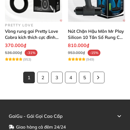
PRETTY LOVE
Vòng rung gai Pretty Love
Nút Chặn Hậu Môn Mr Play
Cobra kích thích cực đỉnh
Silicon 10 Tần Số Rung Cao
trải nghiệm
Cấp
370.000₫
810.000₫
536.000₫
953.000₫
-31%
-15%
(953)
(949)
1
2
3
4
5
GaiGu - Gái Gọi Cao Cấp
Giao hàng cả đêm 24/24