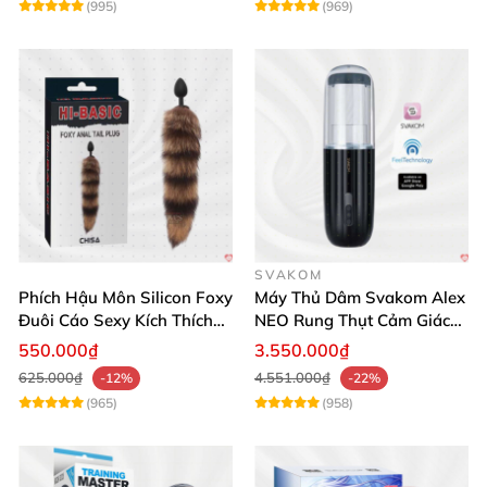
(995)
(969)
SVAKOM
Phích Hậu Môn Silicon Foxy
Máy Thủ Dâm Svakom Alex
Đuôi Cáo Sexy Kích Thích
NEO Rung Thụt Cảm Giác
Đỉnh Cao
Thật, App Điều Khiển
550.000₫
3.550.000₫
625.000₫
4.551.000₫
-12%
-22%
(965)
(958)