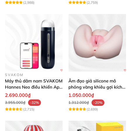
(2,988)
(2,759)
SVAKOM
Máy thủ dâm nam SVAKOM
Âm đạo giả silicone mô
Hannes Neo điều khiển App
phỏng vàng khiêu gợi kích
tương tác
thích mua
2.690.000₫
1.050.000₫
3.955.000₫
1.312.000₫
-32%
-20%
(2,715)
(2,699)