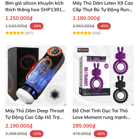
Bím giả silicon khuyên kích
Máy Thủ Dâm Leten X9 Cao
thích thăng hoa SHP1391
Cấp Thụt Bú Tự Động Rung
ShopHanhPhuc
Rên
1.250.000₫
2.180.000₫
1.543.000₫
3.963.000₫
-19%
-45%
(997)
(996)
Máy Thủ Dâm Deep Throat
Đồ Chơi Tình Dục Tai Thỏ
Tự Động Cao Cấp Hỗ Trợ
Love Moment rung mạnh
Gắn Tường
mẽ êm ái
2.190.000₫
285.000₫
3.268.000₫
475.000₫
-33%
-40%