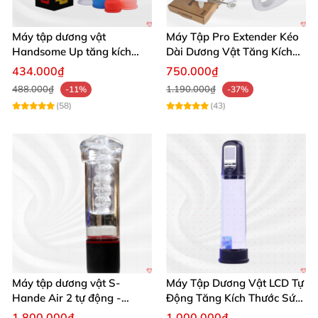
Máy tập dương vật
Máy Tập Pro Extender Kéo
Handsome Up tăng kích
Dài Dương Vật Tăng Kích
thước hiệu quả nhanh
Thước Hiệu Quả
434.000₫
750.000₫
488.000₫
1.190.000₫
-11%
-37%
(58)
(43)
Máy tập dương vật S-
Máy Tập Dương Vật LCD Tự
Hande Air 2 tự động -
Động Tăng Kích Thước Sức
Rung, Hút, Tăng kích thước
Bền
1.800.000₫
1.000.000₫