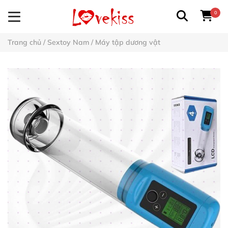
0
Trang chủ
/
Sextoy Nam
/
Máy tập dương vật