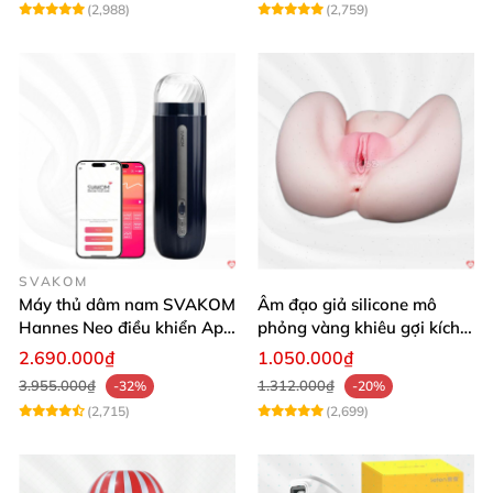
(2,988)
(2,759)
SVAKOM
Máy thủ dâm nam SVAKOM
Âm đạo giả silicone mô
Hannes Neo điều khiển App
phỏng vàng khiêu gợi kích
tương tác
thích mua
2.690.000₫
1.050.000₫
3.955.000₫
1.312.000₫
-32%
-20%
(2,715)
(2,699)