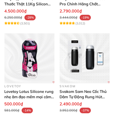
Thước Thật 11Kg Silicon
Pro Chính Hãng Chất
Cao Cấp Nhật Bản
Lượng Cao
4.500.000₫
2.790.000₫
6.250.000₫
3.444.000₫
-28%
-19%
(3,501)
(3,012)
LOVETOY
SVAKOM
Lovetoy Lotus Silicone rung
Svakom Sam Neo Cốc Thủ
nhẹ âm đạo mềm mại cảm
Dâm Tự Động Rung Hút
giác thật
App Điều Khiển Xa
500.000₫
2.490.000₫
581.000₫
3.952.000₫
-14%
-37%