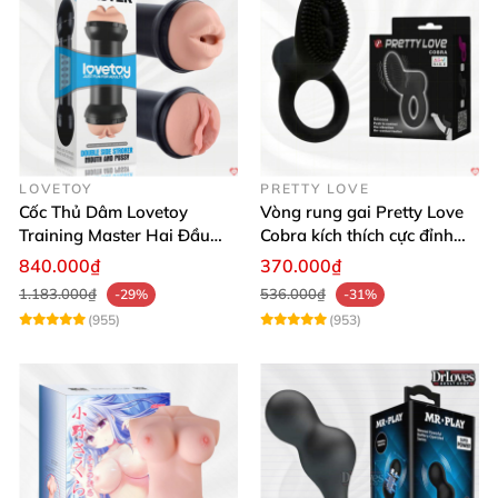
LOVETOY
PRETTY LOVE
Cốc Thủ Dâm Lovetoy
Vòng rung gai Pretty Love
Training Master Hai Đầu
Cobra kích thích cực đỉnh
Siêu Thật, Tăng Khoái Cảm
trải nghiệm
840.000₫
370.000₫
1.183.000₫
536.000₫
-29%
-31%
(955)
(953)