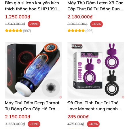
Bím giả silicon khuyên kích
Máy Thủ Dâm Leten X9 Cao
thích thăng hoa SHP1391
Cấp Thụt Bú Tự Động Rung
ShopHanhPhuc
Rên
1.250.000₫
2.180.000₫
1.543.000₫
3.963.000₫
-19%
-45%
(997)
(996)
Máy Thủ Dâm Deep Throat
Đồ Chơi Tình Dục Tai Thỏ
Tự Động Cao Cấp Hỗ Trợ
Love Moment rung mạnh
Gắn Tường
mẽ êm ái
2.190.000₫
285.000₫
3.268.000₫
475.000₫
-33%
-40%