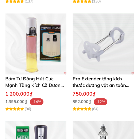
(137)
(130)
Bơm Tự Động Hút Cực
Pro Extender tăng kích
Mạnh Tăng Kích Cỡ Dương
thước dương vật an toàn
Vật Hiệu Quả
hiệu quả
1.200.000₫
750.000₫
1.395.000₫
852.000₫
-14%
-12%
(96)
(84)