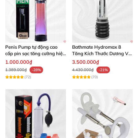
Penis Pump tự động cao
Bathmate Hydromax 8
cấp pin sạc tăng cường hiệu
Tăng Kích Thước Dương Vật
quả mua ngay
An Toàn Hiệu Quả
1.000.000₫
3.500.000₫
1.389.000₫
4.430.000₫
-28%
-21%
(72)
(70)