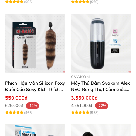
(995)
(969)
SVAKOM
Phích Hậu Môn Silicon Foxy
Máy Thủ Dâm Svakom Alex
Đuôi Cáo Sexy Kích Thích
NEO Rung Thụt Cảm Giác
Đỉnh Cao
Thật, App Điều Khiển
550.000₫
3.550.000₫
625.000₫
4.551.000₫
-12%
-22%
(965)
(958)