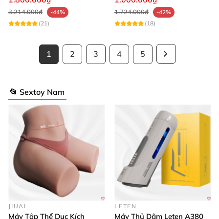
3.214.000₫
1.724.000₫
-44%
-42%
(21)
(18)
1
2
3
4
5
📂 Sextoy Nam
JIUAI
LETEN
Máy Tập Thể Dục Kích
Máy Thủ Dâm Leten A380