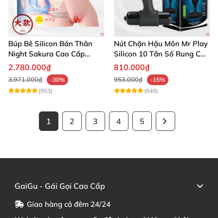
Búp Bê Silicon Bán Thân
Nút Chặn Hậu Môn Mr Play
Night Sakura Cao Cấp
Silicon 10 Tần Số Rung Cao
Rung Đa Chức Năng
Cấp
2.780.000₫
810.000₫
3.971.000₫
953.000₫
-30%
-15%
(953)
(949)
1
2
3
4
5
GaiGu - Gái Gọi Cao Cấp
Giao hàng cả đêm 24/24