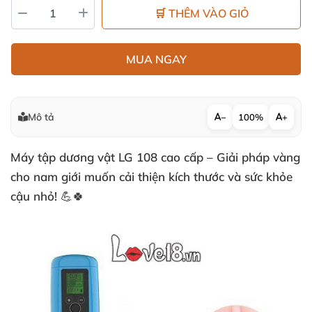
🛒 THÊM VÀO GIỎ
MUA NGAY
Mô tả
−
100%
+
Máy tập dương vật LG 108 cao cấp – Giải pháp vàng
cho nam giới muốn cải thiện kích thước và sức khỏe
cậu nhỏ! 💪🍀