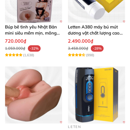
Búp bê tình yêu Nhật Bản
Letten A380 máy bú mút
mini siêu mềm mịn, mông
dương vật chất lượng cao
tròn quyến rũ
giá tốt
720.000₫
2.490.000₫
1.059.000₫
3.458.000₫
-32%
-28%
(1,638)
(998)
LETEN