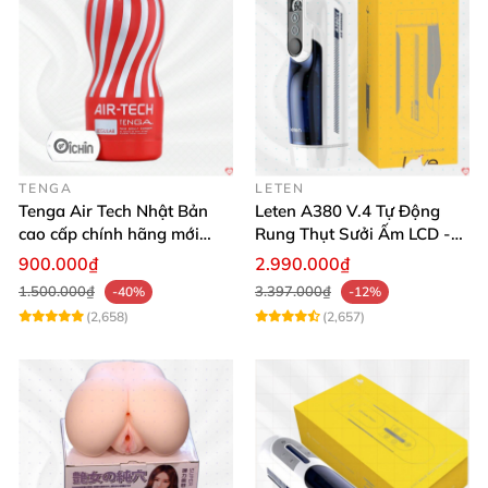
TENGA
LETEN
Tenga Air Tech Nhật Bản
Leten A380 V.4 Tự Động
cao cấp chính hãng mới
Rung Thụt Sưởi Ấm LCD -
seal giá tốt
Mua Ngay
900.000₫
2.990.000₫
1.500.000₫
3.397.000₫
-40%
-12%
(2,658)
(2,657)