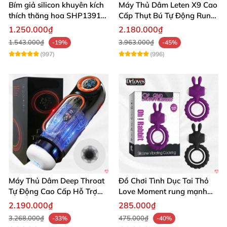
Bím giả silicon khuyên kích
Máy Thủ Dâm Leten X9 Cao
thích thăng hoa SHP1391
Cấp Thụt Bú Tự Động Rung
ShopHanhPhuc
Rên
1.250.000₫
2.180.000₫
1.543.000₫
3.963.000₫
-19%
-45%
(997)
(996)
Máy Thủ Dâm Deep Throat
Đồ Chơi Tình Dục Tai Thỏ
Tự Động Cao Cấp Hỗ Trợ
Love Moment rung mạnh
Gắn Tường
mẽ êm ái
2.190.000₫
285.000₫
3.268.000₫
475.000₫
-33%
-40%