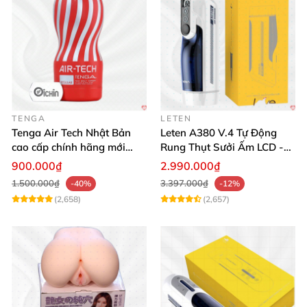
TENGA
LETEN
Tenga Air Tech Nhật Bản
Leten A380 V.4 Tự Động
cao cấp chính hãng mới
Rung Thụt Sưởi Ấm LCD -
seal giá tốt
Mua Ngay
900.000₫
2.990.000₫
1.500.000₫
3.397.000₫
-40%
-12%
(2,658)
(2,657)