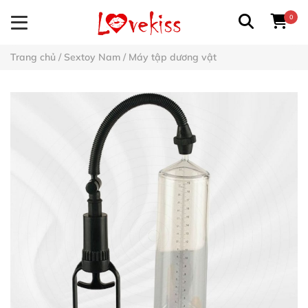
0
Trang chủ
/
Sextoy Nam
/
Máy tập dương vật