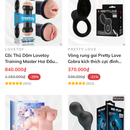
LOVETOY
PRETTY LOVE
Cốc Thủ Dâm Lovetoy
Vòng rung gai Pretty Love
Training Master Hai Đầu
Cobra kích thích cực đỉnh
Siêu Thật, Tăng Khoái Cảm
trải nghiệm
840.000₫
370.000₫
1.183.000₫
536.000₫
-29%
-31%
(955)
(953)