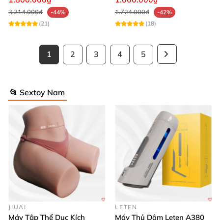
3.214.000₫
1.724.000₫
-44%
-42%
(21)
(18)
1
2
3
4
5
📂 Sextoy Nam
JIUAI
LETEN
Máy Tập Thể Dục Kích
Máy Thủ Dâm Leten A380