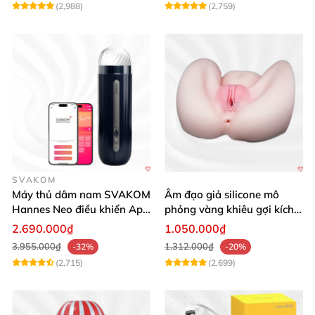
(2,988)
(2,759)
SVAKOM
Máy thủ dâm nam SVAKOM
Âm đạo giả silicone mô
Hannes Neo điều khiển App
phỏng vàng khiêu gợi kích
tương tác
thích mua
2.690.000₫
1.050.000₫
3.955.000₫
1.312.000₫
-32%
-20%
(2,715)
(2,699)