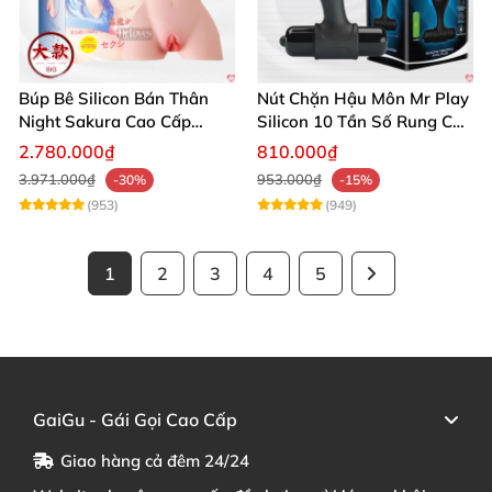
Búp Bê Silicon Bán Thân
Nút Chặn Hậu Môn Mr Play
Night Sakura Cao Cấp
Silicon 10 Tần Số Rung Cao
Rung Đa Chức Năng
Cấp
2.780.000₫
810.000₫
3.971.000₫
953.000₫
-30%
-15%
(953)
(949)
1
2
3
4
5
GaiGu - Gái Gọi Cao Cấp
Giao hàng cả đêm 24/24