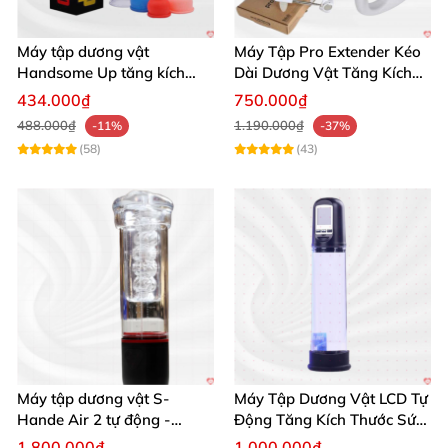
Máy tập dương vật
Máy Tập Pro Extender Kéo
Handsome Up tăng kích
Dài Dương Vật Tăng Kích
thước hiệu quả nhanh
Thước Hiệu Quả
434.000₫
750.000₫
488.000₫
1.190.000₫
-11%
-37%
(58)
(43)
Máy tập dương vật S-
Máy Tập Dương Vật LCD Tự
Hande Air 2 tự động -
Động Tăng Kích Thước Sức
Rung, Hút, Tăng kích thước
Bền
1.800.000₫
1.000.000₫