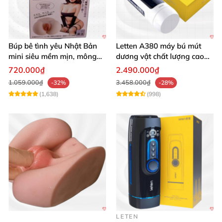
Búp bê tình yêu Nhật Bản
Letten A380 máy bú mút
mini siêu mềm mịn, mông
dương vật chất lượng cao
tròn quyến rũ
giá tốt
720.000₫
2.490.000₫
1.059.000₫
3.458.000₫
-32%
-28%
(1,638)
(998)
LETEN