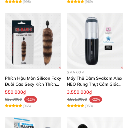
(995)
(969)
SVAKOM
Phích Hậu Môn Silicon Foxy
Máy Thủ Dâm Svakom Alex
Đuôi Cáo Sexy Kích Thích
NEO Rung Thụt Cảm Giác
Đỉnh Cao
Thật, App Điều Khiển
550.000₫
3.550.000₫
625.000₫
4.551.000₫
-12%
-22%
(965)
(958)