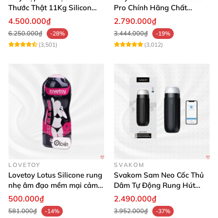
Thước Thật 11Kg Silicon
Pro Chính Hãng Chất
Cao Cấp Nhật Bản
Lượng Cao
4.500.000₫
2.790.000₫
6.250.000₫
3.444.000₫
-28%
-19%
(3,501)
(3,012)
LOVETOY
SVAKOM
Lovetoy Lotus Silicone rung
Svakom Sam Neo Cốc Thủ
nhẹ âm đạo mềm mại cảm
Dâm Tự Động Rung Hút
giác thật
App Điều Khiển Xa
500.000₫
2.490.000₫
581.000₫
3.952.000₫
-14%
-37%