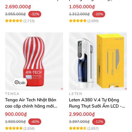
tương tác
thích mua
2.690.000₫
1.050.000₫
3.955.000₫
1.312.000₫
-32%
-20%
(2,715)
(2,699)
TENGA
LETEN
Tenga Air Tech Nhật Bản
Leten A380 V.4 Tự Động
cao cấp chính hãng mới
Rung Thụt Sưởi Ấm LCD -
seal giá tốt
Mua Ngay
900.000₫
2.990.000₫
1.500.000₫
3.397.000₫
-40%
-12%
(2,658)
(2,657)