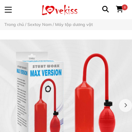
0
Trang chủ
/
Sextoy Nam
/
Máy tập dương vật