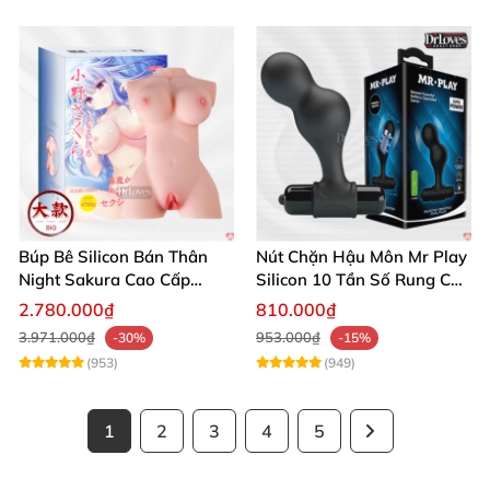
Búp Bê Silicon Bán Thân
Nút Chặn Hậu Môn Mr Play
Night Sakura Cao Cấp
Silicon 10 Tần Số Rung Cao
Rung Đa Chức Năng
Cấp
2.780.000₫
810.000₫
3.971.000₫
953.000₫
-30%
-15%
(953)
(949)
1
2
3
4
5