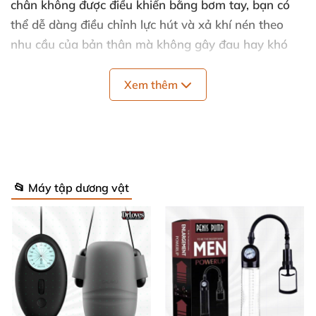
chân không được điều khiển bằng bơm tay, bạn có
thể dễ dàng điều chỉnh lực hút và xả khí nén theo
nhu cầu của bản thân mà không gây đau hay khó
chịu. Kích thước máy vừa vặn 235mm x 58mm phù
hợp với đa số người dùng, dễ mang theo và sử dụng
Xem thêm
mọi lúc mọi nơi.
Hướng Dẫn Sử Dụng Đơn Giản, Hiệu Quả
Tối Ưu 🕒
📂 Máy tập dương vật
Tháo và lắp đặt các bộ phận theo chỉ dẫn kèm
theo.
Massage nhẹ nhàng dương vật để kích thích lưu
thông máu.