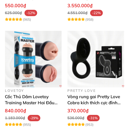
Đỉnh Cao
Thật, App Điều Khiển
550.000₫
3.550.000₫
625.000₫
4.551.000₫
-12%
-22%
(965)
(958)
LOVETOY
PRETTY LOVE
Cốc Thủ Dâm Lovetoy
Vòng rung gai Pretty Love
Training Master Hai Đầu
Cobra kích thích cực đỉnh
Siêu Thật, Tăng Khoái Cảm
trải nghiệm
840.000₫
370.000₫
1.183.000₫
536.000₫
-29%
-31%
(955)
(953)