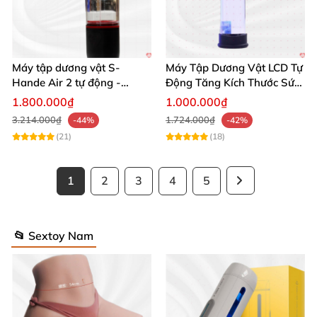
Máy tập dương vật S-
Máy Tập Dương Vật LCD Tự
Hande Air 2 tự động -
Động Tăng Kích Thước Sức
Rung, Hút, Tăng kích thước
Bền
1.800.000₫
1.000.000₫
3.214.000₫
1.724.000₫
-44%
-42%
(21)
(18)
1
2
3
4
5
📂 Sextoy Nam