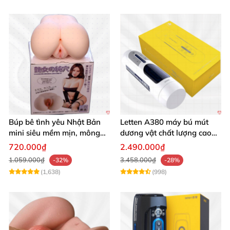
Búp bê tình yêu Nhật Bản
Letten A380 máy bú mút
mini siêu mềm mịn, mông
dương vật chất lượng cao
tròn quyến rũ
giá tốt
720.000₫
2.490.000₫
1.059.000₫
3.458.000₫
-32%
-28%
(1,638)
(998)