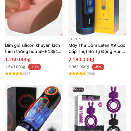
LETEN
Bím giả silicon khuyên kích
Máy Thủ Dâm Leten X9 Cao
thích thăng hoa SHP1391
Cấp Thụt Bú Tự Động Rung
ShopHanhPhuc
Rên
1.250.000₫
2.180.000₫
1.543.000₫
3.963.000₫
-19%
-45%
(997)
(996)