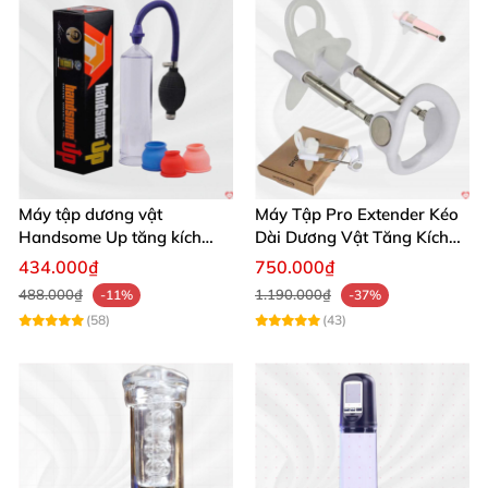
Máy tập dương vật
Máy Tập Pro Extender Kéo
Handsome Up tăng kích
Dài Dương Vật Tăng Kích
thước hiệu quả nhanh
Thước Hiệu Quả
434.000₫
750.000₫
488.000₫
1.190.000₫
-11%
-37%
(58)
(43)