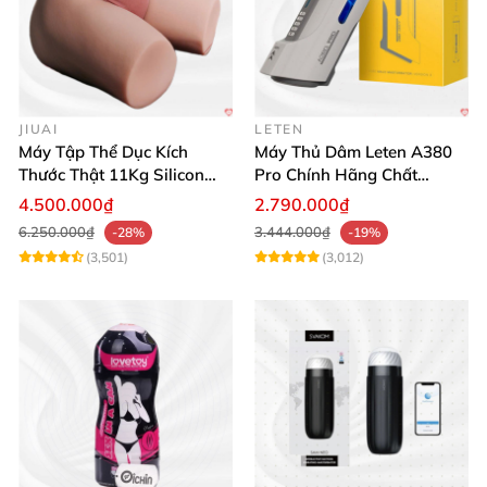
JIUAI
LETEN
Máy Tập Thể Dục Kích
Máy Thủ Dâm Leten A380
Thước Thật 11Kg Silicon
Pro Chính Hãng Chất
Cao Cấp Nhật Bản
Lượng Cao
4.500.000₫
2.790.000₫
6.250.000₫
3.444.000₫
-28%
-19%
(3,501)
(3,012)