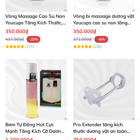
Vòng Massage Cao Su Non
Vòng bi massage dương vật
Youcups Tăng Kích Thước,
Youcups cao su non tăng
Thoải Mái Sảng Khoái
kích thước hiệu quả
350.000₫
350.000₫
437.000₫
372.000₫
-20%
-6%
(137)
(130)
Bơm Tự Động Hút Cực
Pro Extender tăng kích
Mạnh Tăng Kích Cỡ Dương
thước dương vật an toàn
Vật Hiệu Quả
hiệu quả
1.200.000₫
750.000₫