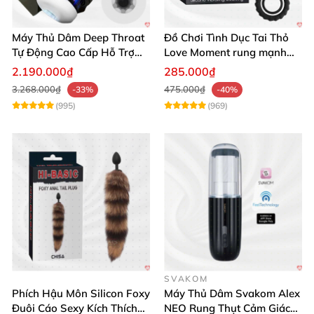
Máy Thủ Dâm Deep Throat
Đồ Chơi Tình Dục Tai Thỏ
Tự Động Cao Cấp Hỗ Trợ
Love Moment rung mạnh
Gắn Tường
mẽ êm ái
2.190.000₫
285.000₫
3.268.000₫
475.000₫
-33%
-40%
(995)
(969)
SVAKOM
Phích Hậu Môn Silicon Foxy
Máy Thủ Dâm Svakom Alex
Đuôi Cáo Sexy Kích Thích
NEO Rung Thụt Cảm Giác