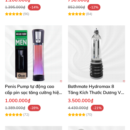
1.395.000₫
852.000₫
-14%
-12%
(96)
(84)
Penis Pump tự động cao
Bathmate Hydromax 8
cấp pin sạc tăng cường hiệu
Tăng Kích Thước Dương Vật
quả mua ngay
An Toàn Hiệu Quả
1.000.000₫
3.500.000₫
1.389.000₫
4.430.000₫
-28%
-21%
(72)
(70)