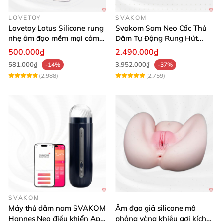
LOVETOY
SVAKOM
Lovetoy Lotus Silicone rung
Svakom Sam Neo Cốc Thủ
nhẹ âm đạo mềm mại cảm
Dâm Tự Động Rung Hút
giác thật
App Điều Khiển Xa
500.000₫
2.490.000₫
581.000₫
3.952.000₫
-14%
-37%
(2,988)
(2,759)
SVAKOM
Máy thủ dâm nam SVAKOM
Âm đạo giả silicone mô
Hannes Neo điều khiển App
phỏng vàng khiêu gợi kích