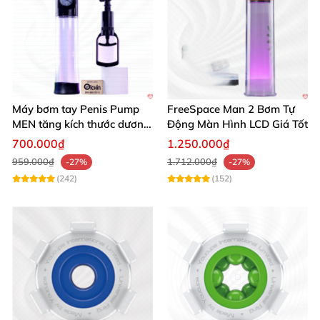
nay để trải nghiệm sự khác biệt vượt trội! 🚀🛒
Máy bơm tay Penis Pump
FreeSpace Man 2 Bơm Tự
MEN tăng kích thước dương
Động Màn Hình LCD Giá Tốt
vật hiệu quả
700.000₫
1.250.000₫
959.000₫
1.712.000₫
-27%
-27%
(242)
(152)