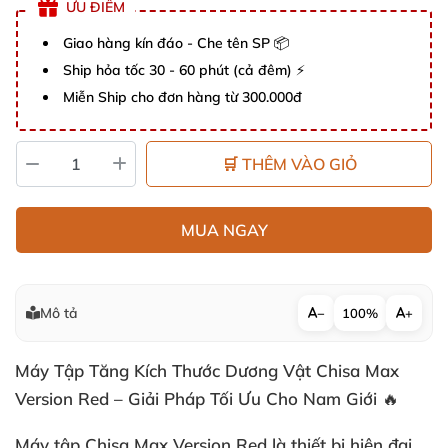
ƯU ĐIỂM
Giao hàng kín đáo - Che tên SP 📦
Ship hỏa tốc 30 - 60 phút (cả đêm) ⚡
Miễn Ship cho đơn hàng từ 300.000đ
🛒 THÊM VÀO GIỎ
MUA NGAY
Mô tả
−
100%
+
Máy Tập Tăng Kích Thước Dương Vật Chisa Max
Version Red – Giải Pháp Tối Ưu Cho Nam Giới 🔥
Máy tập Chisa Max Version Red là thiết bị hiện đại,