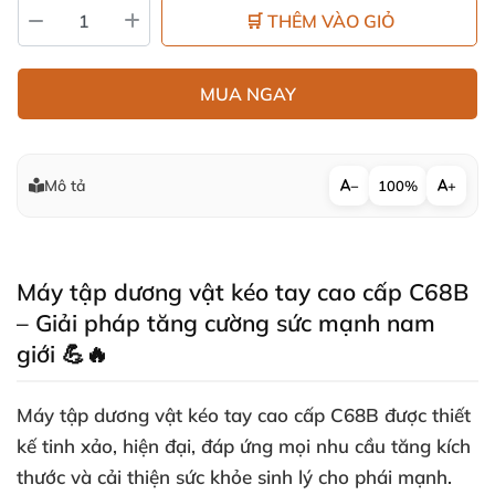
🛒 THÊM VÀO GIỎ
MUA NGAY
Mô tả
−
100%
+
Máy tập dương vật kéo tay cao cấp C68B
– Giải pháp tăng cường sức mạnh nam
giới 💪🔥
Máy tập dương vật kéo tay cao cấp C68B được thiết
kế tinh xảo, hiện đại, đáp ứng mọi nhu cầu tăng kích
thước và cải thiện sức khỏe sinh lý cho phái mạnh.