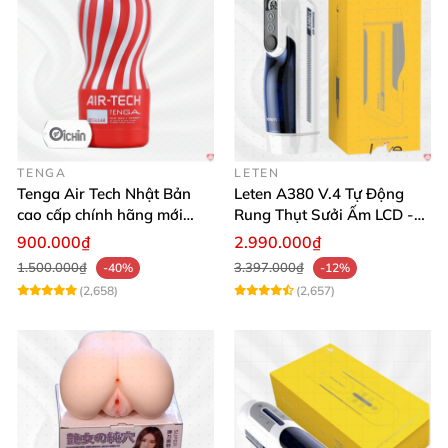
TENGA
LETEN
Tenga Air Tech Nhật Bản
Leten A380 V.4 Tự Động
cao cấp chính hãng mới
Rung Thụt Sưởi Ấm LCD -
seal giá tốt
Mua Ngay
900.000₫
2.990.000₫
1.500.000₫
3.397.000₫
-40%
-12%
(2,658)
(2,657)