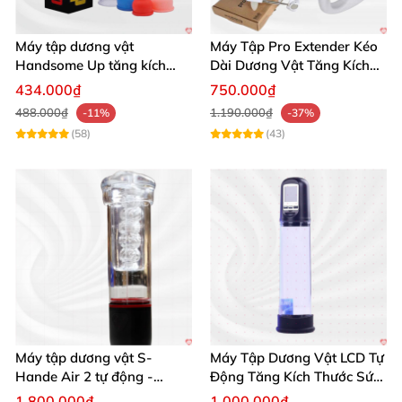
Máy tập dương vật
Máy Tập Pro Extender Kéo
Handsome Up tăng kích
Dài Dương Vật Tăng Kích
thước hiệu quả nhanh
Thước Hiệu Quả
434.000₫
750.000₫
488.000₫
1.190.000₫
-11%
-37%
(58)
(43)
Máy tập dương vật S-
Máy Tập Dương Vật LCD Tự
Hande Air 2 tự động -
Động Tăng Kích Thước Sức
Rung, Hút, Tăng kích thước
Bền
1.800.000₫
1.000.000₫