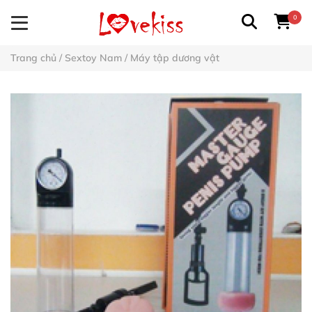
0
Trang chủ
/
Sextoy Nam
/
Máy tập dương vật