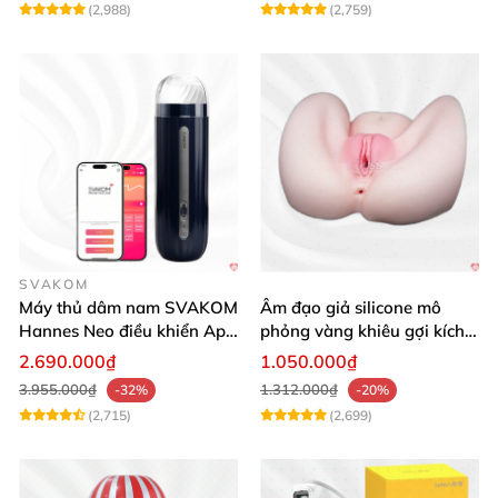
(2,988)
(2,759)
SVAKOM
Máy thủ dâm nam SVAKOM
Âm đạo giả silicone mô
Hannes Neo điều khiển App
phỏng vàng khiêu gợi kích
tương tác
thích mua
2.690.000₫
1.050.000₫
3.955.000₫
1.312.000₫
-32%
-20%
(2,715)
(2,699)