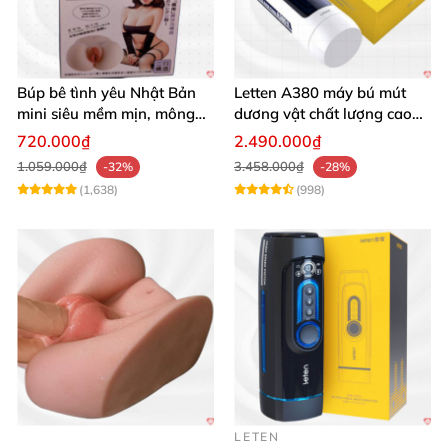
Búp bê tình yêu Nhật Bản
Letten A380 máy bú mút
mini siêu mềm mịn, mông
dương vật chất lượng cao
tròn quyến rũ
giá tốt
720.000₫
2.490.000₫
1.059.000₫
3.458.000₫
-32%
-28%
(1,638)
(998)
LETEN