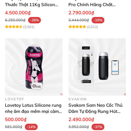
Thước Thật 11Kg Silicon
Pro Chính Hãng Chất
Cao Cấp Nhật Bản
Lượng Cao
4.500.000₫
2.790.000₫
6.250.000₫
3.444.000₫
-28%
-19%
(3,501)
(3,012)
LOVETOY
SVAKOM
Lovetoy Lotus Silicone rung
Svakom Sam Neo Cốc Thủ
nhẹ âm đạo mềm mại cảm
Dâm Tự Động Rung Hút
giác thật
App Điều Khiển Xa
500.000₫
2.490.000₫
581.000₫
3.952.000₫
-14%
-37%