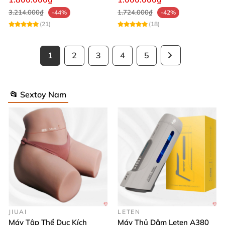
3.214.000₫
1.724.000₫
-44%
-42%
(21)
(18)
1
2
3
4
5
📂 Sextoy Nam
JIUAI
LETEN
Máy Tập Thể Dục Kích
Máy Thủ Dâm Leten A380