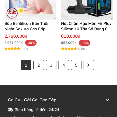
Búp Bê Silicon Bán Thân
Nút Chặn Hậu Môn Mr Play
Night Sakura Cao Cấp
Silicon 10 Tần Số Rung Cao
Rung Đa Chức Năng
Cấp
2.780.000₫
810.000₫
3.971.000₫
953.000₫
-30%
-15%
(953)
(949)
1
2
3
4
5
GaiGu - Gái Gọi Cao Cấp
Giao hàng cả đêm 24/24