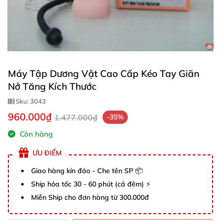
Máy Tập Dương Vật Cao Cấp Kéo Tay Giãn
Nở Tăng Kích Thước
Sku:
3043
960.000₫
1.477.000₫
-35%
Còn hàng
ƯU ĐIỂM
Giao hàng kín đáo - Che tên SP 📦
Ship hỏa tốc 30 - 60 phút (cả đêm) ⚡
Miễn Ship cho đơn hàng từ 300.000đ