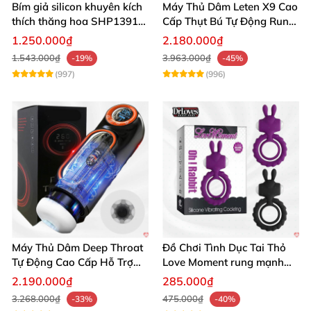
Bím giả silicon khuyên kích
Máy Thủ Dâm Leten X9 Cao
thích thăng hoa SHP1391
Cấp Thụt Bú Tự Động Rung
ShopHanhPhuc
Rên
1.250.000₫
2.180.000₫
1.543.000₫
3.963.000₫
-19%
-45%
(997)
(996)
Máy Thủ Dâm Deep Throat
Đồ Chơi Tình Dục Tai Thỏ
Tự Động Cao Cấp Hỗ Trợ
Love Moment rung mạnh
Gắn Tường
mẽ êm ái
2.190.000₫
285.000₫
3.268.000₫
475.000₫
-33%
-40%