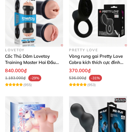
LOVETOY
PRETTY LOVE
Cốc Thủ Dâm Lovetoy
Vòng rung gai Pretty Love
Training Master Hai Đầu
Cobra kích thích cực đỉnh
Siêu Thật, Tăng Khoái Cảm
trải nghiệm
840.000₫
370.000₫
1.183.000₫
536.000₫
-29%
-31%
(955)
(953)