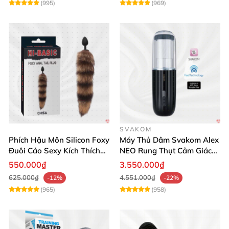
(995)
(969)
SVAKOM
Phích Hậu Môn Silicon Foxy
Máy Thủ Dâm Svakom Alex
Đuôi Cáo Sexy Kích Thích
NEO Rung Thụt Cảm Giác
Đỉnh Cao
Thật, App Điều Khiển
550.000₫
3.550.000₫
625.000₫
4.551.000₫
-12%
-22%
(965)
(958)