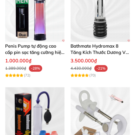
Mua ngay hôm nay để nhận được dịch vụ tận tâm
cùng giao hàng nhanh chóng!
Penis Pump tự động cao
Bathmate Hydromax 8
cấp pin sạc tăng cường hiệu
Tăng Kích Thước Dương Vật
quả mua ngay
An Toàn Hiệu Quả
1.000.000₫
3.500.000₫
1.389.000₫
4.430.000₫
-28%
-21%
(72)
(70)