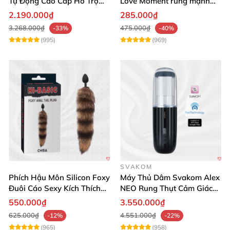
Tự Động Cao Cấp Hỗ Trợ
Love Moment rung mạnh
Gắn Tường
mẽ êm ái
2.190.000₫
285.000₫
3.268.000₫
475.000₫
-33%
-40%
(995)
(969)
SVAKOM
Phích Hậu Môn Silicon Foxy
Máy Thủ Dâm Svakom Alex
Đuôi Cáo Sexy Kích Thích
NEO Rung Thụt Cảm Giác
Đỉnh Cao
Thật, App Điều Khiển
550.000₫
3.550.000₫
625.000₫
4.551.000₫
-12%
-22%
(965)
(958)