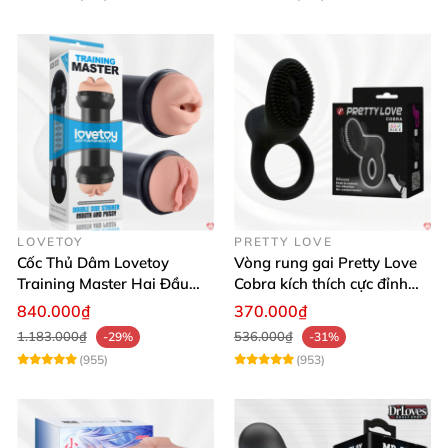
LOVETOY
PRETTY LOVE
Cốc Thủ Dâm Lovetoy
Vòng rung gai Pretty Love
Training Master Hai Đầu
Cobra kích thích cực đỉnh
Siêu Thật, Tăng Khoái Cảm
trải nghiệm
840.000₫
370.000₫
1.183.000₫
536.000₫
-29%
-31%
(955)
(953)