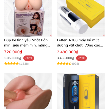
Búp bê tình yêu Nhật Bản
Letten A380 máy bú mút
mini siêu mềm mịn, mông
dương vật chất lượng cao
tròn quyến rũ
giá tốt
720.000₫
2.490.000₫
1.059.000₫
3.458.000₫
-32%
-28%
(1,638)
(998)