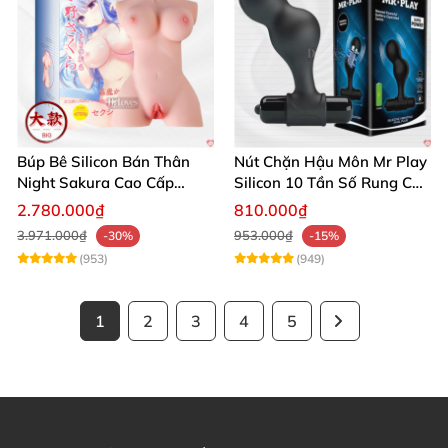
Búp Bê Silicon Bán Thân
Nút Chặn Hậu Môn Mr Play
Night Sakura Cao Cấp
Silicon 10 Tần Số Rung Cao
Rung Đa Chức Năng
Cấp
2.780.000₫
810.000₫
3.971.000₫
953.000₫
-30%
-15%
(953)
(949)
1
2
3
4
5