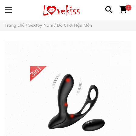
0
Trang chủ
/
Sextoy Nam
/
Đồ Chơi Hậu Môn