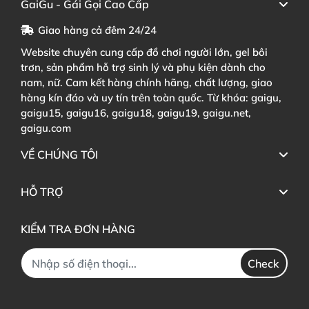
GaiGu - Gái Gọi Cao Cấp
Giao hàng cả đêm 24/24
Website chuyên cung cấp đồ chơi người lớn, gel bôi
trơn, sản phẩm hỗ trợ sinh lý và phụ kiện dành cho
nam, nữ. Cam kết hàng chính hãng, chất lượng, giao
hàng kín đáo và uy tín trên toàn quốc. Từ khóa: gaigu,
gaigu15, gaigu16, gaigu18, gaigu19, gaigu.net,
gaigu.com
VỀ CHÚNG TÔI
HỖ TRỢ
KIỂM TRA ĐƠN HÀNG
Check