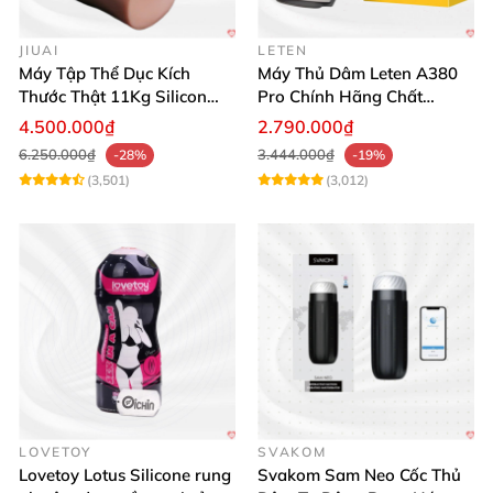
JIUAI
LETEN
Máy Tập Thể Dục Kích
Máy Thủ Dâm Leten A380
Thước Thật 11Kg Silicon
Pro Chính Hãng Chất
Cao Cấp Nhật Bản
Lượng Cao
4.500.000₫
2.790.000₫
6.250.000₫
3.444.000₫
-28%
-19%
(3,501)
(3,012)
LOVETOY
SVAKOM
Lovetoy Lotus Silicone rung
Svakom Sam Neo Cốc Thủ