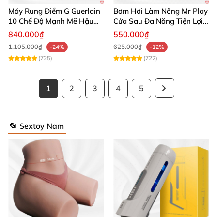
Máy Rung Điểm G Guerlain
Bơm Hơi Làm Nông Mr Play
10 Chế Độ Mạnh Mẽ Hậu
Cửa Sau Đa Năng Tiện Lợi
Môn
Giá Tốt
840.000₫
550.000₫
1.105.000₫
625.000₫
-24%
-12%
(725)
(722)
1
2
3
4
5
📂 Sextoy Nam