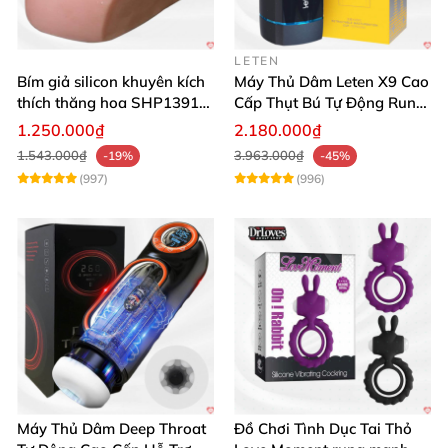
LETEN
Bím giả silicon khuyên kích
Máy Thủ Dâm Leten X9 Cao
thích thăng hoa SHP1391
Cấp Thụt Bú Tự Động Rung
ShopHanhPhuc
Rên
1.250.000₫
2.180.000₫
1.543.000₫
3.963.000₫
-19%
-45%
(997)
(996)
Máy Thủ Dâm Deep Throat
Đồ Chơi Tình Dục Tai Thỏ