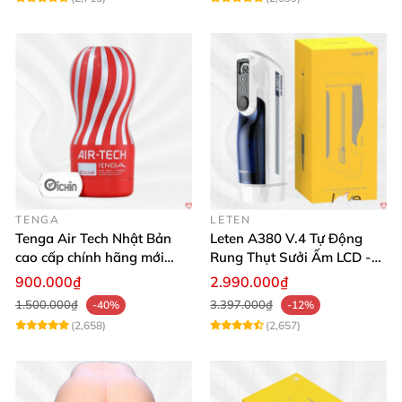
TENGA
LETEN
Tenga Air Tech Nhật Bản
Leten A380 V.4 Tự Động
cao cấp chính hãng mới
Rung Thụt Sưởi Ấm LCD -
seal giá tốt
Mua Ngay
900.000₫
2.990.000₫
1.500.000₫
3.397.000₫
-40%
-12%
(2,658)
(2,657)