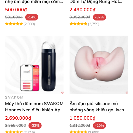
nhẹ âm đạo mềm mại cảm
Dâm Tự Động Rung Hút
giác thật
App Điều Khiển Xa
500.000₫
2.490.000₫
581.000₫
3.952.000₫
-14%
-37%
(2,988)
(2,759)
SVAKOM
Máy thủ dâm nam SVAKOM
Âm đạo giả silicone mô
Hannes Neo điều khiển App
phỏng vàng khiêu gợi kích
tương tác
thích mua
2.690.000₫
1.050.000₫
3.955.000₫
1.312.000₫
-32%
-20%
(2,715)
(2,699)