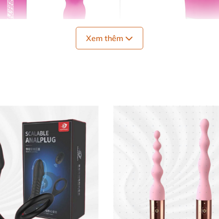
Xem thêm
Máy Rung Điểm G 10 Chế Độ Kích Thích Cực Sướng Wild Pearls
g Đa Dạng 🌈
au, từ nhẹ nhàng đến mạnh mẽ, dễ dàng đưa bạn đến đỉnh 
 sử dụng bất cứ lúc nào. Thời lượng pin lâu dài cùng thi