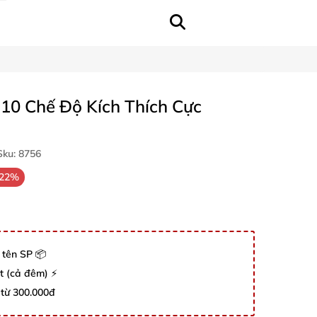
10 Chế Độ Kích Thích Cực
ku:
8756
-22%
 tên SP 📦
út (cả đêm) ⚡
 từ 300.000đ