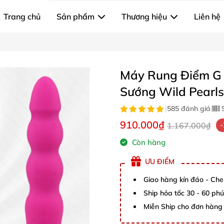
Trang chủ
Sản phẩm
Thương hiệu
Liên hệ
Máy Rung Điểm G 
Sướng Wild Pearls
|
585 đánh giá
|
S
910.000₫
1.167.000₫
Còn hàng
ƯU ĐIỂM
Giao hàng kín đáo - Che
Ship hỏa tốc 30 - 60 ph
Miễn Ship cho đơn hàng