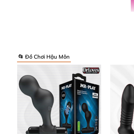
📂 Đồ Chơi Hậu Môn
Ưu Điểm Nổi Bật Với 10 Chế Độ Run
Máy trang bị lên đến 10 chế độ rung khác nh
êm ái, không gây tiếng ồn giúp bạn thoải mái