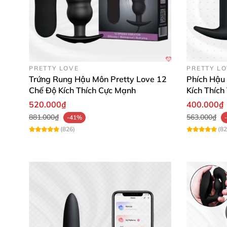
PRETTY LOVE
PRETTY L
Trứng Rung Hậu Môn Pretty Love 12
Phích Hậu
Chế Độ Kích Thích Cực Mạnh
Kích Thích
520.000₫
400.000₫
881.000₫
563.000₫
-41%
(826)
(82