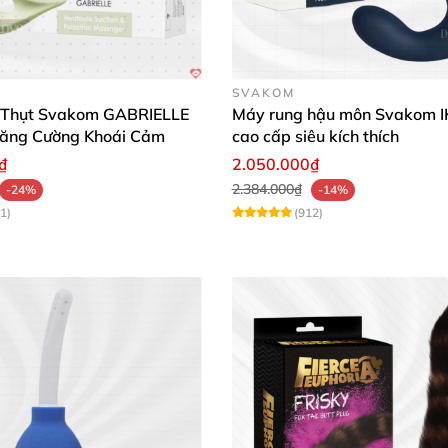
SVAKOM
àn da
 Thụt Svakom GABRIELLE
Máy rung hậu môn Svakom I
ăng Cường Khoái Cảm
cao cấp siêu kích thích
₫
2.050.000₫
2.384.000₫
-24%
-14%
ến mạnh
1)
(912)
ong mọi môi trường
lỗi
Sản Phẩm ❤️
ế vừa tay và rất dễ sử dụng. Mình cực kỳ hài lòng với c