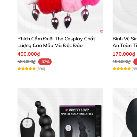
🌟 Lê Thu Hằng: “Chất liệu silicon mềm mại, 
hợp.”
🌟 Trần Phương Nam: “Dùng cho cả hai điểm G
Phích Cắm Đuôi Thỏ Cosplay Chất
Bình Vệ Si
đồng tiền!”
Lượng Cao Mẫu Mã Độc Đáo
An Toàn Ti
400.000₫
170.000₫
588.000₫
193.000₫
-32%
(896)
(88
Nhanh tay sở hữu Máy Rung WILD PEARLS BE
lượng mang lại cảm xúc đỉnh cao gây nghiện,