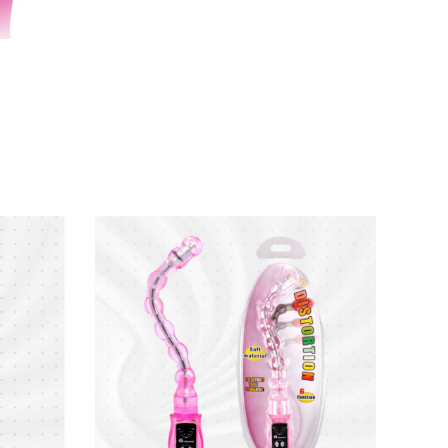
điểm khoái cảm chỉ trong tích tắc. Động cơ
ết kế gọn nhẹ kích thước 19cm x 3cm giúp máy