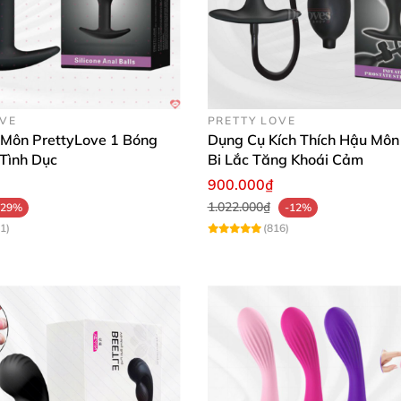
OVE
PRETTY LOVE
 Môn PrettyLove 1 Bóng
Dụng Cụ Kích Thích Hậu Môn
 Tình Dục
Bi Lắc Tăng Khoái Cảm
900.000₫
1.022.000₫
-29%
-12%
1)
(816)