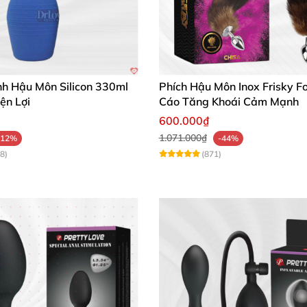
không gây kích ứng, dùng rất thích và an toàn. 10 chế độ
 và hậu môn rất tuyệt vời, cảm giác khác biệt hẳn với 
nh Hậu Môn Silicon 330ml
Phích Hậu Môn Inox Frisky F
ện Lợi
Cáo Tăng Khoái Cảm Mạnh
600.000₫
1.071.000₫
-12%
-44%
8)
(871)
ADS VIBE để tận hưởng những khoảnh khắc thăng hoa k
 mua ngay hôm nay để trải nghiệm sự khác biệt! 🚀