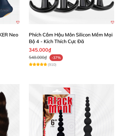
KER Neo
Phích Cắm Hậu Môn Silicon Mềm Mại
Bộ 4 - Kích Thích Cực Đã
345.000₫
548.000₫
-37%
(910)
ảm giác mới lạ mà nó mang lại.”