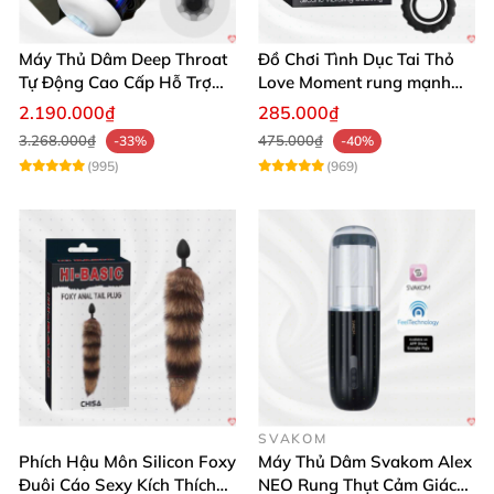
Máy Thủ Dâm Deep Throat
Đồ Chơi Tình Dục Tai Thỏ
Tự Động Cao Cấp Hỗ Trợ
Love Moment rung mạnh
Gắn Tường
mẽ êm ái
2.190.000₫
285.000₫
3.268.000₫
475.000₫
-33%
-40%
(995)
(969)
SVAKOM
Phích Hậu Môn Silicon Foxy
Máy Thủ Dâm Svakom Alex
Đuôi Cáo Sexy Kích Thích
NEO Rung Thụt Cảm Giác