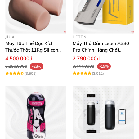
JIUAI
LETEN
Máy Tập Thể Dục Kích
Máy Thủ Dâm Leten A380
Thước Thật 11Kg Silicon
Pro Chính Hãng Chất
Cao Cấp Nhật Bản
Lượng Cao
4.500.000₫
2.790.000₫
6.250.000₫
3.444.000₫
-28%
-19%
(3,501)
(3,012)