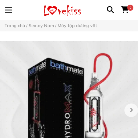
0
Trang chủ
/
Sextoy Nam
/
Máy tập dương vật