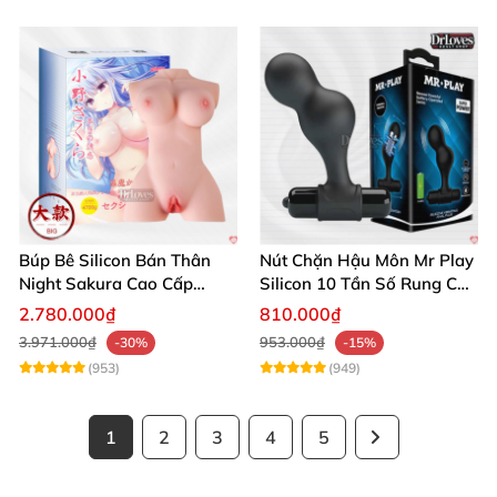
Búp Bê Silicon Bán Thân
Nút Chặn Hậu Môn Mr Play
Night Sakura Cao Cấp
Silicon 10 Tần Số Rung Cao
Rung Đa Chức Năng
Cấp
2.780.000₫
810.000₫
3.971.000₫
953.000₫
-30%
-15%
(953)
(949)
1
2
3
4
5