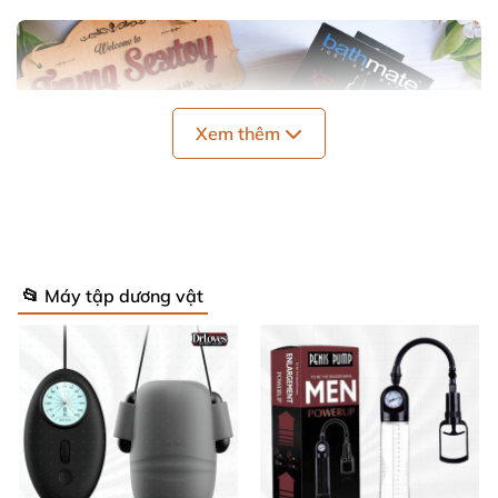
Xem thêm
📂 Máy tập dương vật
Máy Bơm Dương Vật Hydromax X30 Tăng Kích Thước
Bathmate
Thương hiệu uy tín và công nghệ hàng đầu
từ Mỹ 🇺🇸