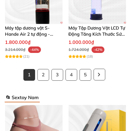
Máy tập dương vật S-
Máy Tập Dương Vật LCD Tự
Hande Air 2 tự động -
Động Tăng Kích Thước Sức
Rung, Hút, Tăng kích thước
Bền
1.800.000₫
1.000.000₫
3.214.000₫
1.724.000₫
-44%
-42%
(21)
(18)
1
2
3
4
5
📂 Sextoy Nam