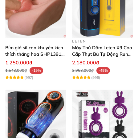
LETEN
Bím giả silicon khuyên kích
Máy Thủ Dâm Leten X9 Cao
thích thăng hoa SHP1391
Cấp Thụt Bú Tự Động Rung
ShopHanhPhuc
Rên
1.250.000₫
2.180.000₫
1.543.000₫
3.963.000₫
-19%
-45%
(997)
(996)