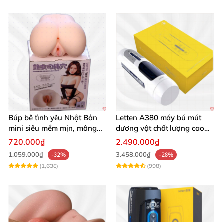
Búp bê tình yêu Nhật Bản
Letten A380 máy bú mút
mini siêu mềm mịn, mông
dương vật chất lượng cao
tròn quyến rũ
giá tốt
720.000₫
2.490.000₫
1.059.000₫
3.458.000₫
-32%
-28%
(1,638)
(998)