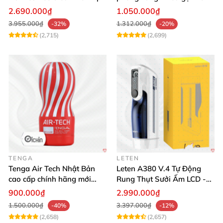
tương tác
thích mua
2.690.000₫
1.050.000₫
3.955.000₫
1.312.000₫
-32%
-20%
(2,715)
(2,699)
TENGA
LETEN
Tenga Air Tech Nhật Bản
Leten A380 V.4 Tự Động
cao cấp chính hãng mới
Rung Thụt Sưởi Ấm LCD -
seal giá tốt
Mua Ngay
900.000₫
2.990.000₫
1.500.000₫
3.397.000₫
-40%
-12%
(2,658)
(2,657)