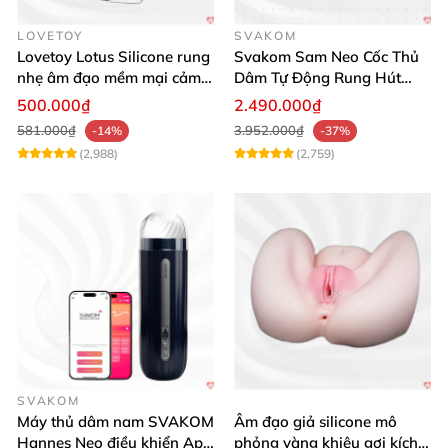
LOVETOY
SVAKOM
Lovetoy Lotus Silicone rung
Svakom Sam Neo Cốc Thủ
nhẹ âm đạo mềm mại cảm
Dâm Tự Động Rung Hút
giác thật
App Điều Khiển Xa
500.000₫
2.490.000₫
581.000₫
3.952.000₫
-14%
-37%
(2,988)
(2,759)
SVAKOM
Máy thủ dâm nam SVAKOM
Âm đạo giả silicone mô
Hannes Neo điều khiển App
phỏng vàng khiêu gợi kích