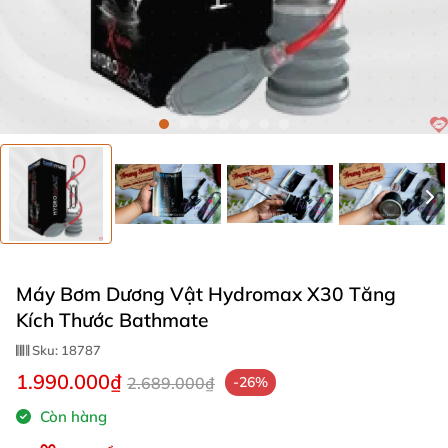
Máy Bơm Dương Vật Hydromax X30 Tăng
Kích Thước Bathmate
Sku:
18787
1.990.000₫
2.689.000₫
-26%
Còn hàng