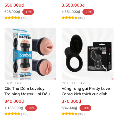
Đỉnh Cao
Thật, App Điều Khiển
550.000₫
3.550.000₫
625.000₫
4.551.000₫
-12%
-22%
(965)
(958)
LOVETOY
PRETTY LOVE
Cốc Thủ Dâm Lovetoy
Vòng rung gai Pretty Love
Training Master Hai Đầu
Cobra kích thích cực đỉnh
Siêu Thật, Tăng Khoái Cảm
trải nghiệm
840.000₫
370.000₫
1.183.000₫
536.000₫
-29%
-31%
(955)
(953)