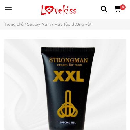
0
Trang chủ
/
Sextoy Nam
/
Máy tập dương vật