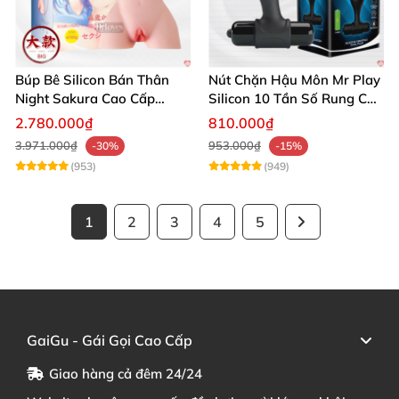
Búp Bê Silicon Bán Thân
Nút Chặn Hậu Môn Mr Play
Night Sakura Cao Cấp
Silicon 10 Tần Số Rung Cao
Rung Đa Chức Năng
Cấp
2.780.000₫
810.000₫
3.971.000₫
953.000₫
-30%
-15%
(953)
(949)
1
2
3
4
5
GaiGu - Gái Gọi Cao Cấp
Giao hàng cả đêm 24/24