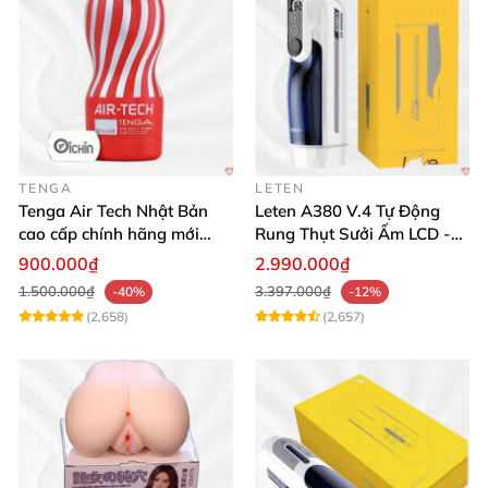
TENGA
LETEN
Tenga Air Tech Nhật Bản
Leten A380 V.4 Tự Động
cao cấp chính hãng mới
Rung Thụt Sưởi Ấm LCD -
seal giá tốt
Mua Ngay
900.000₫
2.990.000₫
1.500.000₫
3.397.000₫
-40%
-12%
(2,658)
(2,657)