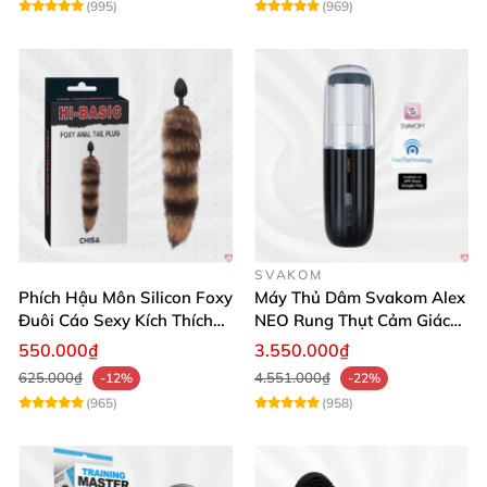
(995)
(969)
SVAKOM
Phích Hậu Môn Silicon Foxy
Máy Thủ Dâm Svakom Alex
Đuôi Cáo Sexy Kích Thích
NEO Rung Thụt Cảm Giác
Đỉnh Cao
Thật, App Điều Khiển
550.000₫
3.550.000₫
625.000₫
4.551.000₫
-12%
-22%
(965)
(958)