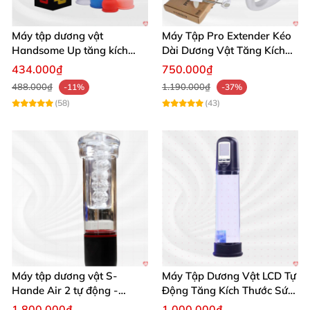
Máy tập dương vật
Máy Tập Pro Extender Kéo
Handsome Up tăng kích
Dài Dương Vật Tăng Kích
thước hiệu quả nhanh
Thước Hiệu Quả
434.000₫
750.000₫
488.000₫
1.190.000₫
-11%
-37%
(58)
(43)
Máy tập dương vật S-
Máy Tập Dương Vật LCD Tự
Hande Air 2 tự động -
Động Tăng Kích Thước Sức
Rung, Hút, Tăng kích thước
Bền
1.800.000₫
1.000.000₫