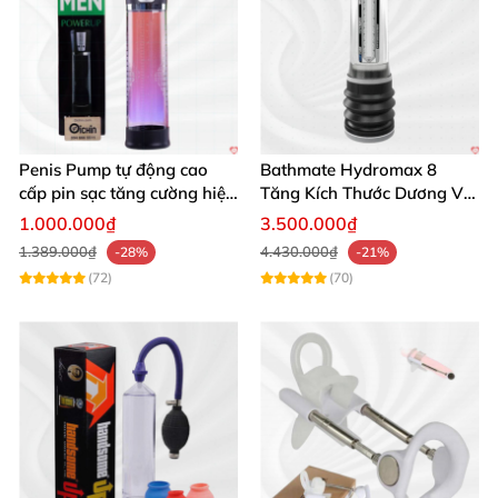
Penis Pump tự động cao
Bathmate Hydromax 8
cấp pin sạc tăng cường hiệu
Tăng Kích Thước Dương Vật
quả mua ngay
An Toàn Hiệu Quả
1.000.000₫
3.500.000₫
1.389.000₫
4.430.000₫
-28%
-21%
(72)
(70)