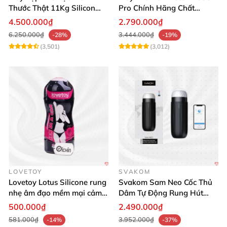
Thước Thật 11Kg Silicon
Pro Chính Hãng Chất
Cao Cấp Nhật Bản
Lượng Cao
4.500.000₫
2.790.000₫
6.250.000₫
3.444.000₫
-28%
-19%
(3,501)
(3,012)
LOVETOY
SVAKOM
Lovetoy Lotus Silicone rung
Svakom Sam Neo Cốc Thủ
nhẹ âm đạo mềm mại cảm
Dâm Tự Động Rung Hút
giác thật
App Điều Khiển Xa
500.000₫
2.490.000₫
581.000₫
3.952.000₫
-14%
-37%