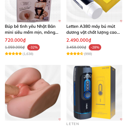
Búp bê tình yêu Nhật Bản
Letten A380 máy bú mút
mini siêu mềm mịn, mông
dương vật chất lượng cao
tròn quyến rũ
giá tốt
720.000₫
2.490.000₫
1.059.000₫
3.458.000₫
-32%
-28%
(1,638)
(998)
LETEN