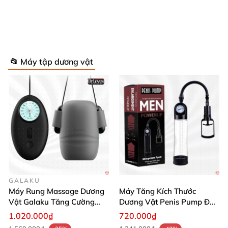
📂 Máy tập dương vật
GALAKU
Máy Rung Massage Dương
Máy Tăng Kích Thước
Vật Galaku Tăng Cường
Dương Vật Penis Pump Đo
Gel Tăng Kích Thước Dương Vật Strong Men XXL Chính Hãng
Sinh Lý Nam
Áp Suất Chính Hãng
1.020.000₫
720.000₫
Uy Tín