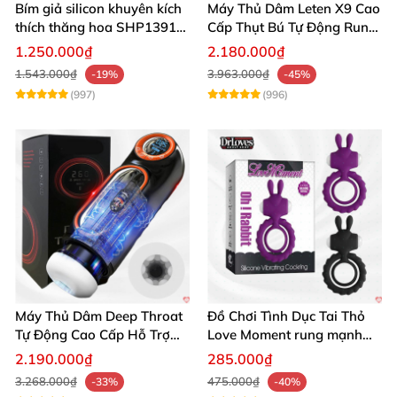
Bím giả silicon khuyên kích
Máy Thủ Dâm Leten X9 Cao
thích thăng hoa SHP1391
Cấp Thụt Bú Tự Động Rung
ShopHanhPhuc
Rên
1.250.000₫
2.180.000₫
1.543.000₫
3.963.000₫
-19%
-45%
(997)
(996)
Máy Thủ Dâm Deep Throat
Đồ Chơi Tình Dục Tai Thỏ
Tự Động Cao Cấp Hỗ Trợ
Love Moment rung mạnh
Gắn Tường
mẽ êm ái
2.190.000₫
285.000₫
3.268.000₫
475.000₫
-33%
-40%