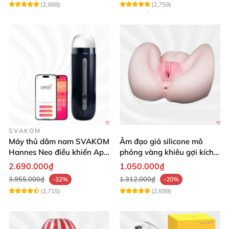
(2,988)
(2,759)
SVAKOM
Máy thủ dâm nam SVAKOM
Âm đạo giả silicone mô
Hannes Neo điều khiển App
phỏng vàng khiêu gợi kích
tương tác
thích mua
2.690.000₫
1.050.000₫
3.955.000₫
1.312.000₫
-32%
-20%
(2,715)
(2,699)