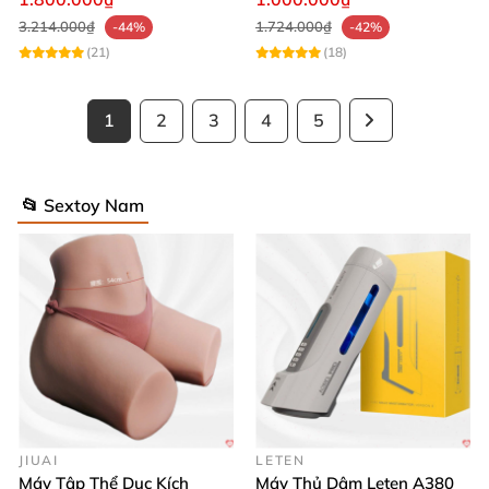
3.214.000₫
1.724.000₫
-44%
-42%
(21)
(18)
1
2
3
4
5
📂 Sextoy Nam
JIUAI
LETEN
Máy Tập Thể Dục Kích
Máy Thủ Dâm Leten A380