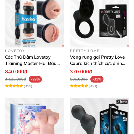
LOVETOY
PRETTY LOVE
Cốc Thủ Dâm Lovetoy
Vòng rung gai Pretty Love
Training Master Hai Đầu
Cobra kích thích cực đỉnh
Siêu Thật, Tăng Khoái Cảm
trải nghiệm
840.000₫
370.000₫
1.183.000₫
536.000₫
-29%
-31%
(955)
(953)