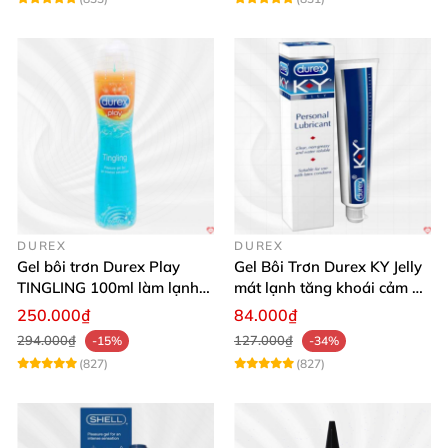
DUREX
DUREX
Gel bôi trơn Durex Play
Gel Bôi Trơn Durex KY Jelly
TINGLING 100ml làm lạnh
mát lạnh tăng khoái cảm an
tê mê kích thích
toàn
250.000₫
84.000₫
294.000₫
127.000₫
-15%
-34%
(827)
(827)