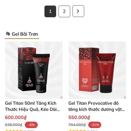
1
2
📂 Gel Bôi Trơn
Gel Titan 50ml Tăng Kích
Gel Titan Provocative đỏ
Thước Hiệu Quả, Kéo Dài
tăng kích thước dương vật
Thời Gian
chính hãng 50ml nam
600.000₫
550.000₫
638.000₫
794.000₫
-6%
-31%