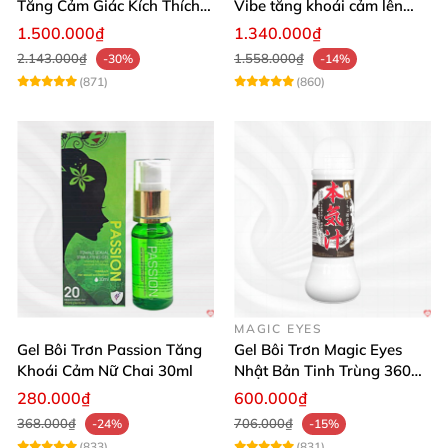
Tăng Cảm Giác Kích Thích
Vibe tăng khoái cảm lên
Mạnh Mẽ
cao
1.500.000₫
1.340.000₫
2.143.000₫
1.558.000₫
-30%
-14%
(871)
(860)
MAGIC EYES
Gel Bôi Trơn Passion Tăng
Gel Bôi Trơn Magic Eyes
Khoái Cảm Nữ Chai 30ml
Nhật Bản Tinh Trùng 360ml
Kích Thích
280.000₫
600.000₫
368.000₫
706.000₫
-24%
-15%
(833)
(831)