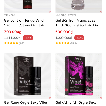
TENGA
MAGIC EYES
Gel bôi trơn Tenga Wild
Gel Bôi Trơn Magic Eyes
170ml mượt mà kích thích
Thick 360ml Siêu Trơn Dày
cảm xúc mạnh
Dưỡng Ẩm
700.000₫
600.000₫
1.111.000₫
1.000.000₫
-37%
-40%
(901)
(875)
Gel Rung Orgie Sexy Vibe
Gel kích thích Orgie Sexy