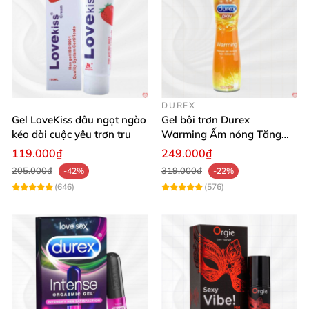
DUREX
Gel LoveKiss dâu ngọt ngào
Gel bôi trơn Durex
kéo dài cuộc yêu trơn tru
Warming Ấm nóng Tăng
khoái cảm Siêu mềm mượt
119.000₫
249.000₫
205.000₫
319.000₫
-42%
-22%
(646)
(576)
Gel bôi trơn Playboy Passion Berry thơm mát 88.7ml tăng khoái
cảm