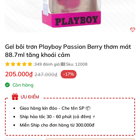
Gel bôi trơn Playboy Passion Berry thơm mát
88.7ml tăng khoái cảm
|
349 đánh giá
|
Sku:
12008
205.000₫
247.000₫
-17%
Còn hàng
ƯU ĐIỂM
Giao hàng kín đáo - Che tên SP 📦
Ship hỏa tốc 30 - 60 phút (cả đêm) ⚡
Miễn Ship cho đơn hàng từ 300.000đ