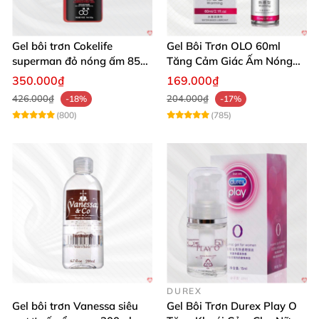
Gel bôi trơn Cokelife
Gel Bôi Trơn OLO 60ml
superman đỏ nóng ấm 85g
Tăng Cảm Giác Ấm Nóng
giảm đau rát hậu môn
Kích Thích
350.000₫
169.000₫
426.000₫
204.000₫
-18%
-17%
(800)
(785)
DUREX
Gel bôi trơn Vanessa siêu
Gel Bôi Trơn Durex Play O