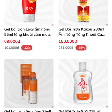
Gel bôi trơn Lexy ấm nóng
Gel Bôi Trơn Kakou 200ml
55ml tăng khoái cảm mua
Ấm Nóng Tăng Khoái Cảm
ngay
An Toàn
69.000₫
150.000₫
101.000₫
231.000₫
-32%
-35%
Gel bôi trơn ấm nóng Shell
Gel Bôi Trơn SiYi 215ml