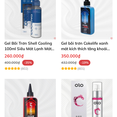
Gel Bôi Trơn Shell Cooling
Gel bôi trơn Cokelife xanh
100ml Siêu Mát Lạnh Mát
mát kích thích tăng khoái
Lâu
cảm gay
260.000₫
350.000₫
400.000₫
432.000₫
-35%
-19%
(802)
(801)