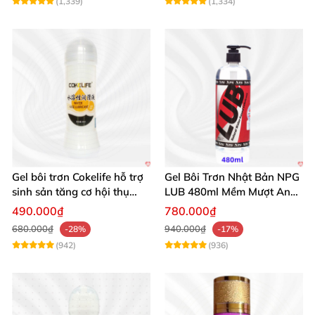
(1,339)
(1,334)
Gel bôi trơn Cokelife hỗ trợ
Gel Bôi Trơn Nhật Bản NPG
sinh sản tăng cơ hội thụ
LUB 480ml Mềm Mượt An
thai
Toàn Giá Tốt
490.000₫
780.000₫
680.000₫
940.000₫
-28%
-17%
(942)
(936)