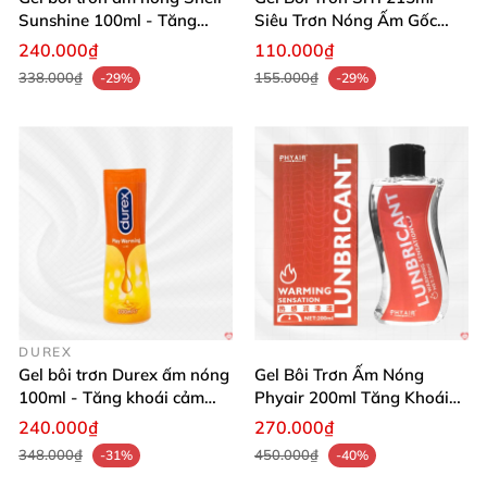
Sunshine 100ml - Tăng
Siêu Trơn Nóng Ấm Gốc
khoái cảm
Nước Tăng Khoái Cảm
240.000₫
110.000₫
338.000₫
155.000₫
-29%
-29%
DUREX
Gel bôi trơn Durex ấm nóng
Gel Bôi Trơn Ấm Nóng
100ml - Tăng khoái cảm
Phyair 200ml Tăng Khoái
đặc biệt
Cảm, Êm Dịu
240.000₫
270.000₫
348.000₫
450.000₫
-31%
-40%