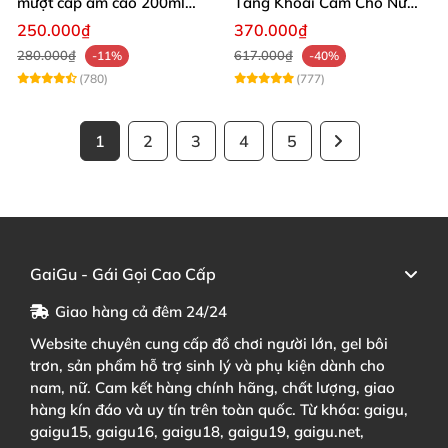
mượt cấp ẩm cao 200ml
Tăng Khoái Cảm Cho Nữ
tăng khoái cảm
Mua Sắm Ngay
250.000₫
370.000₫
280.000₫
617.000₫
-11%
-40%
(780)
(777)
1
2
3
4
5
GaiGu - Gái Gọi Cao Cấp
Giao hàng cả đêm 24/24
Website chuyên cung cấp đồ chơi người lớn, gel bôi
trơn, sản phẩm hỗ trợ sinh lý và phụ kiện dành cho
nam, nữ. Cam kết hàng chính hãng, chất lượng, giao
hàng kín đáo và uy tín trên toàn quốc. Từ khóa: gaigu,
gaigu15, gaigu16, gaigu18, gaigu19, gaigu.net,