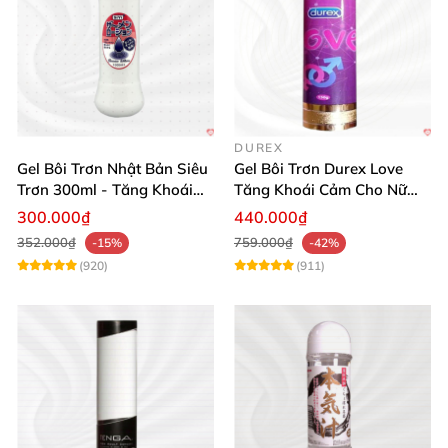
DUREX
Gel Bôi Trơn Nhật Bản Siêu
Gel Bôi Trơn Durex Love
Trơn 300ml - Tăng Khoái
Tăng Khoái Cảm Cho Nữ
Cảm
Mua Sắm Ngay
300.000₫
440.000₫
352.000₫
759.000₫
-15%
-42%
(920)
(911)