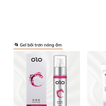
Ưu điểm vượt trội của gel bôi trơn 
📂 Gel bôi trơn nóng ấm
Sản phẩm gel bôi trơn LoveKiss xuất xứ từ Hồ
gel gốc nước, mang lại cảm giác trơn mượt tự 
hơn bao giờ hết.
Với thành phần hoàn toàn từ thiên nhiên, gel 
tự nhiên cho vùng kín, loại bỏ cảm giác khô 
mà còn kích thích mọi giác quan, khiến cuộc 
Dung tích 100ml vừa đủ dùng lâu dài, tiết ki