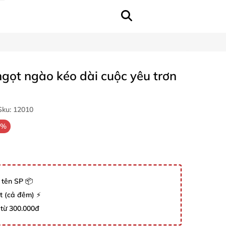
ngọt ngào kéo dài cuộc yêu trơn
ku:
12010
2%
 tên SP 📦
út (cả đêm) ⚡
 từ 300.000đ