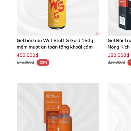
Gel bôi trơn Wet Stuff G Gold 150g
Gel Bôi Tr
mềm mượt an toàn tăng khoái cảm
Nóng Kích
450.000₫
180.000₫
672.000₫
220.000₫
-33%