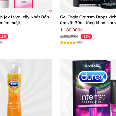
ạm.
ơn Jex Luve Jelly Nhật Bản
Gel Orgie Orgasm Drops kích
 mềm mượt
âm vật 30ml tăng khoái cảm
1.180.000₫
1.388.000₫
-15%
-15%
9)
(685)
 tự nhiên
g, dễ vệ sinh