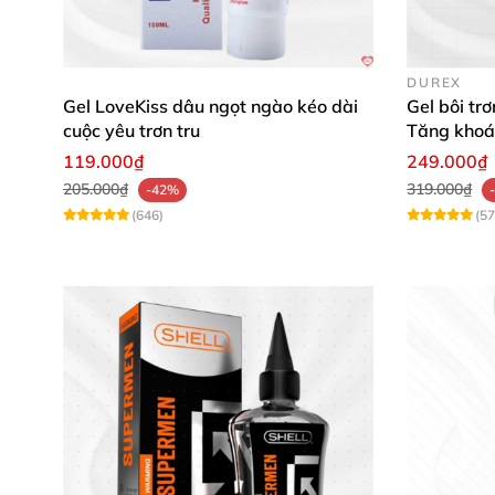
Bảo quản:
Khô ráo, thoáng mát
DUREX
Gel LoveKiss dâu ngọt ngào kéo dài
Gel bôi t
cuộc yêu trơn tru
Tăng khoá
119.000₫
249.000₫
Hướng dẫn sử dụng gel bôi trơn Lov
205.000₫
319.000₫
-42%
(646)
(57
Trước tiên, kiểm tra hạn dùng và đọc kỹ hướn
massage lên cả bên trong và bên ngoài âm đạo
sạch gel bằng nước và lau khô bằng khăn mề
Lưu ý khi dùng gel bôi trơn LoveKiss 
Không dùng cho người dị ứng với thành ph
Bảo quản ở nơi khô ráo, tránh ánh nắng tr