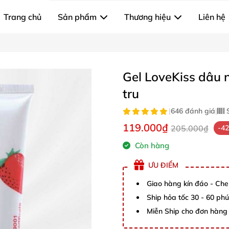
Trang chủ
Sản phẩm
Thương hiệu
Liên hệ
Gel LoveKiss dâu 
tru
|
646 đánh giá
|
S
119.000₫
205.000₫
-4
Còn hàng
ƯU ĐIỂM
Giao hàng kín đáo - Che
Ship hỏa tốc 30 - 60 ph
Miễn Ship cho đơn hàng