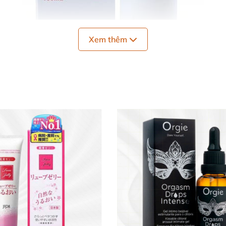
Xem thêm
Gel LoveKiss dâu ngọt ngào kéo dài cuộc yêu trơn tru
LoveKiss 100ml hương dâu
ng Kông, thương hiệu uy tín với dây chuyền sản xuất hiệ
nhiên, rất gần với chất nhờn tiết ra khi quan hệ. Nhờ đó,
dịu nhẹ, an toàn tuyệt đối cho làn da nhạy cảm của phụ 
hạn, thúc đẩy sự hưng phấn và tăng khoái cảm. Hương dâ
yêu thăng hoa sâu lắng và đầy mê hoặc.
ệm chi phí với thời hạn bảo quản lên đến 3 năm. Bạn hoà