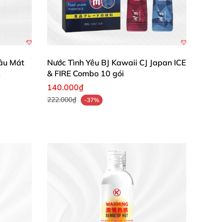
Dâu Mát
Nước Tình Yêu BJ Kawaii CJ Japan ICE
m
& FIRE Combo 10 gói
, cảm giác mềm mại của da và sự mượt mà khi
140.000₫
222.000₫
-37%
tiết kiệm. Quá tuyệt cho các cặp đôi muốn làm
ái và dễ chịu, rất đáng để thử!" – Lan Anh
hương dâu ngay hôm nay để cảm nhận sự khác