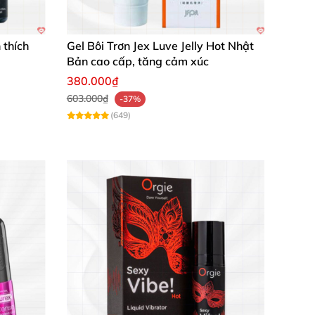
 thích
Gel Bôi Trơn Jex Luve Jelly Hot Nhật
Bản cao cấp, tăng cảm xúc
380.000₫
603.000₫
-37%
(649)