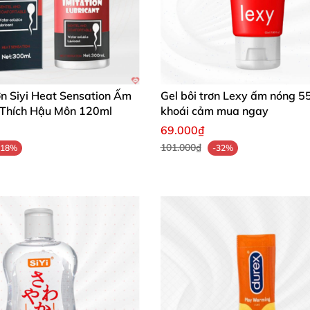
ơn Siyi Heat Sensation Ấm
Gel bôi trơn Lexy ấm nóng 5
 Thích Hậu Môn 120ml
khoái cảm mua ngay
69.000₫
101.000₫
-18%
-32%