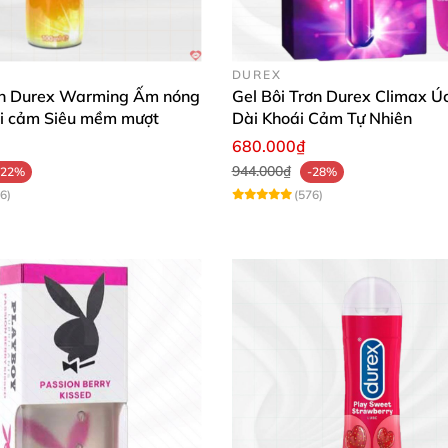
DUREX
rơn Durex Warming Ấm nóng
Gel Bôi Trơn Durex Climax Ú
Gel LoveKiss dâu ngọt ngào kéo dài cuộc yêu trơn tru
i cảm Siêu mềm mượt
Dài Khoái Cảm Tự Nhiên
680.000₫
eKiss hương dâu
944.000₫
-22%
-28%
6)
(576)
g dẫn đính kèm. Lấy một lượng gel vừa đủ, thoa lên dươ
. Gel giúp tăng độ trơn trượt, giảm ma sát, mang lại cả
m để đảm bảo vệ sinh.
👌
ần tự nhiên có trong sản phẩm.
ực tiếp để bảo vệ chất lượng gel.