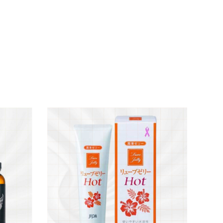
n đại, cam kết chất lượng 100%. Gel có dạng
 mọi cuộc yêu sẽ trở nên dễ dàng và thoải mái
nữ. Đặc biệt, công thức gốc nước giúp giữ ẩm
u ngọt ngào không chỉ tạo cảm giác dễ chịu
n toàn có thể yên tâm dùng cho mọi dịp đặc