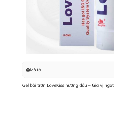
Mô tả
Gel bôi trơn LoveKiss hương dâu – Gia vị ng