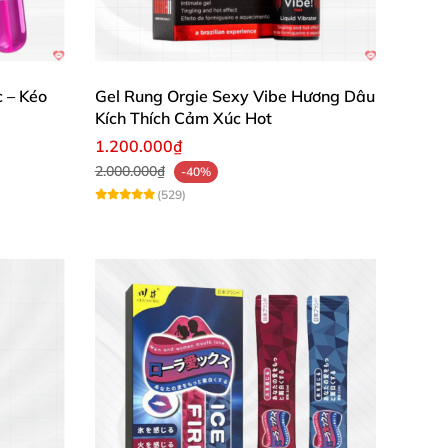
c – Kéo
Gel Rung Orgie Sexy Vibe Hương Dâu
Kích Thích Cảm Xúc Hot
1.200.000₫
2.000.000₫
-40%
(529)
ng vật hoặc ngón tay, sau đó nhẹ nhàng
m giác mượt mà dễ chịu. Sau khi sử dụng, rửa