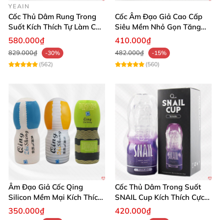
YEAIN
nghiệm khác biệt." – Lê Anh Dũng
Cốc Thủ Dâm Rung Trong
Cốc Âm Đạo Giả Cao Cấp
Suốt Kích Thích Tự Làm Chủ
Siêu Mềm Nhỏ Gọn Tăng
Bản Thân
Khoái Cảm
580.000₫
410.000₫
829.000₫
482.000₫
-30%
-15%
Đừng chần chừ nữa, hãy chọn ngay Cốc thủ dâm cao
(562)
(560)
cấp Tenga Fliporb để trải nghiệm khoái cảm hoàn
hảo và nâng cao chất lượng sinh lý! Mua hàng ngay
hôm nay để tận hưởng mọi lợi ích tuyệt vời từ siêu
phẩm Nhật Bản này! 💥🔥
Âm Đạo Giả Cốc Qing
Cốc Thủ Dâm Trong Suốt
Silicon Mềm Mại Kích Thích
SNAIL Cup Kích Thích Cực
Cực Mạnh
Đỉnh
350.000₫
420.000₫