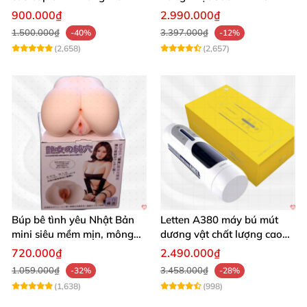
seal giá tốt
Mua Ngay
900.000₫
2.990.000₫
1.500.000₫
3.397.000₫
-40%
-12%
(2,658)
(2,657)
Búp bê tình yêu Nhật Bản
Letten A380 máy bú mút
mini siêu mềm mịn, mông
dương vật chất lượng cao
tròn quyến rũ
giá tốt
720.000₫
2.490.000₫
1.059.000₫
3.458.000₫
-32%
-28%
(1,638)
(998)