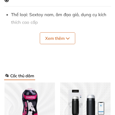
🎯
Thể loại: Sextoy nam, âm đạo giả, dụng cụ kích
thích cao cấp
Chất liệu: PC cứng chắc + Medical TPE y tế mềm
Xem thêm
mại, an toàn tuyệt đối với da và sức khỏe
Màu sắc: Trắng và Đen sang trọng, tinh tế
Tính năng: Giải tỏa sinh lý, thỏa mãn sung sướng
đỉnh điểm, hỗ trợ luyện tập tăng cường sức khỏe
📂 Cốc thủ dâm
sinh lý
Thiết kế đặc biệt: Cốc có thể tách đôi giúp việc vệ
sinh trở nên dễ dàng, giữ cho sản phẩm luôn
sạch sẽ và bền bỉ