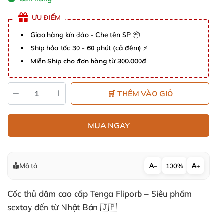
ƯU ĐIỂM
Giao hàng kín đáo - Che tên SP 📦
Ship hỏa tốc 30 - 60 phút (cả đêm) ⚡
Miễn Ship cho đơn hàng từ 300.000đ
🛒 THÊM VÀO GIỎ
MUA NGAY
Mô tả
−
100%
+
Cốc thủ dâm cao cấp Tenga Fliporb – Siêu phẩm
sextoy đến từ Nhật Bản 🇯🇵