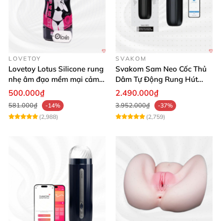
LOVETOY
SVAKOM
Lovetoy Lotus Silicone rung
Svakom Sam Neo Cốc Thủ
nhẹ âm đạo mềm mại cảm
Dâm Tự Động Rung Hút
giác thật
App Điều Khiển Xa
500.000₫
2.490.000₫
581.000₫
3.952.000₫
-14%
-37%
(2,988)
(2,759)