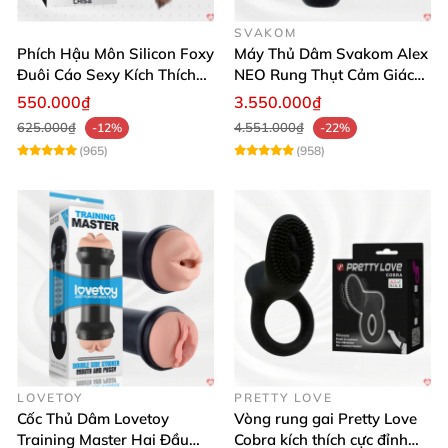
SVAKOM
Phích Hậu Môn Silicon Foxy
Máy Thủ Dâm Svakom Alex
Đuôi Cáo Sexy Kích Thích
NEO Rung Thụt Cảm Giác
Đỉnh Cao
Thật, App Điều Khiển
550.000₫
3.550.000₫
625.000₫
4.551.000₫
-12%
-22%
(965)
(958)
LOVETOY
PRETTY LOVE
Cốc Thủ Dâm Lovetoy
Vòng rung gai Pretty Love
Training Master Hai Đầu
Cobra kích thích cực đỉnh