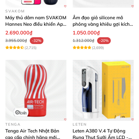
SVAKOM
Máy thủ dâm nam SVAKOM
Âm đạo giả silicone mô
Hannes Neo điều khiển App
phỏng vàng khiêu gợi kích
tương tác
thích mua
2.690.000₫
1.050.000₫
3.955.000₫
1.312.000₫
-32%
-20%
(2,715)
(2,699)
TENGA
LETEN
Tenga Air Tech Nhật Bản
Leten A380 V.4 Tự Động
cao cấp chính hãng mới
Rung Thụt Sưởi Ấm LCD -