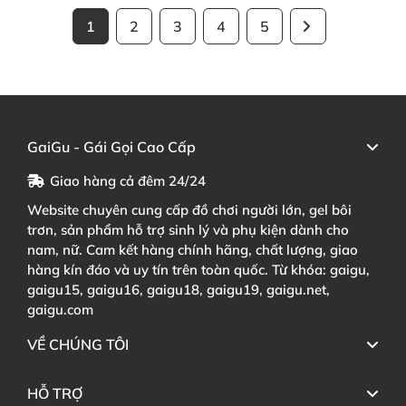
1
2
3
4
5
GaiGu - Gái Gọi Cao Cấp
Giao hàng cả đêm 24/24
Website chuyên cung cấp đồ chơi người lớn, gel bôi
trơn, sản phẩm hỗ trợ sinh lý và phụ kiện dành cho
nam, nữ. Cam kết hàng chính hãng, chất lượng, giao
hàng kín đáo và uy tín trên toàn quốc. Từ khóa: gaigu,
gaigu15, gaigu16, gaigu18, gaigu19, gaigu.net,
gaigu.com
VỀ CHÚNG TÔI
HỖ TRỢ