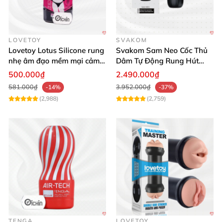
Độ bền cao, không thấm nước, dùng lâu dài đáng
tin cậy
LOVETOY
SVAKOM
Lovetoy Lotus Silicone rung
Svakom Sam Neo Cốc Thủ
Thương hiệu: Tenga – uy tín hàng đầu Nhật Bản
nhẹ âm đạo mềm mại cảm
Dâm Tự Động Rung Hút
giác thật
App Điều Khiển Xa
500.000₫
2.490.000₫
581.000₫
3.952.000₫
-14%
-37%
(2,988)
(2,759)
TENGA
LOVETOY