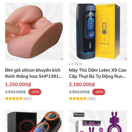
LETEN
Bím giả silicon khuyên kích
Máy Thủ Dâm Leten X9 Cao
thích thăng hoa SHP1391
Cấp Thụt Bú Tự Động Rung
ShopHanhPhuc
Rên
1.250.000₫
2.180.000₫
1.543.000₫
3.963.000₫
-19%
-45%
(997)
(996)