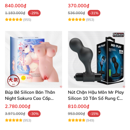
Siêu Thật, Tăng Khoái Cảm
trải nghiệm
840.000₫
370.000₫
1.183.000₫
536.000₫
-29%
-31%
(955)
(953)
Búp Bê Silicon Bán Thân
Nút Chặn Hậu Môn Mr Play
Night Sakura Cao Cấp
Silicon 10 Tần Số Rung Cao
Rung Đa Chức Năng
Cấp
2.780.000₫
810.000₫
3.971.000₫
953.000₫
-30%
-15%
(953)
(949)