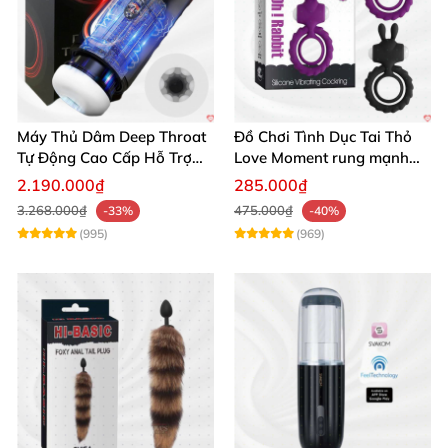
Máy Thủ Dâm Deep Throat
Đồ Chơi Tình Dục Tai Thỏ
Tự Động Cao Cấp Hỗ Trợ
Love Moment rung mạnh
Gắn Tường
mẽ êm ái
2.190.000₫
285.000₫
3.268.000₫
475.000₫
-33%
-40%
(995)
(969)