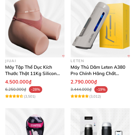
JIUAI
LETEN
Máy Tập Thể Dục Kích
Máy Thủ Dâm Leten A380
Thước Thật 11Kg Silicon
Pro Chính Hãng Chất
Cao Cấp Nhật Bản
Lượng Cao
4.500.000₫
2.790.000₫
6.250.000₫
3.444.000₫
-28%
-19%
(3,501)
(3,012)