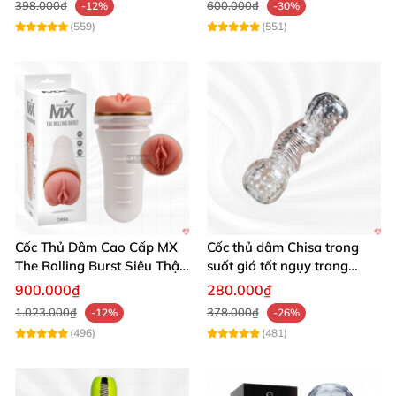
398.000₫
600.000₫
-12%
-30%
(559)
(551)
Cốc Thủ Dâm Cao Cấp MX
Cốc thủ dâm Chisa trong
The Rolling Burst Siêu Thật,
suốt giá tốt ngụy trang
Bền
hoàn hảo
900.000₫
280.000₫
1.023.000₫
378.000₫
-12%
-26%
(496)
(481)