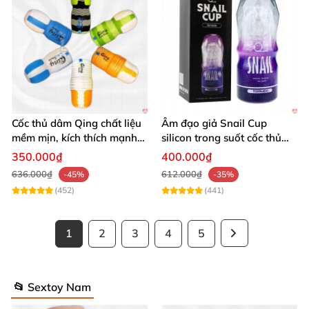
Cốc thủ dâm Qing chất liệu
Âm đạo giả Snail Cup
mềm mịn, kích thích mạnh
silicon trong suốt cốc thủ
mẽ
dâm nam cực sướng
350.000₫
400.000₫
636.000₫
612.000₫
-45%
-35%
(452)
(441)
1
2
3
4
5
📂 Sextoy Nam