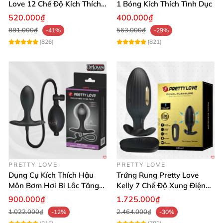
Love 12 Chế Độ Kích Thích
1 Bóng Kích Thích Tình Dục
Cực Mạnh
520.000₫
400.000₫
881.000₫
563.000₫
-41%
-29%
(826)
(821)
PRETTY LOVE
PRETTY LOVE
Dụng Cụ Kích Thích Hậu
Trứng Rung Pretty Love
Môn Bơm Hơi Bi Lắc Tăng
Kelly 7 Chế Độ Xung Điện
Khoái Cảm
Mạnh Mẽ
900.000₫
1.725.000₫
1.022.000₫
2.464.000₫
-12%
-30%