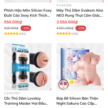
SVAKOM
Phích Hậu Môn Silicon Foxy
Máy Thủ Dâm Svakom Alex
Đuôi Cáo Sexy Kích Thích
NEO Rung Thụt Cảm Giác
Đỉnh Cao
Thật, App Điều Khiển
550.000₫
3.550.000₫
625.000₫
4.551.000₫
-12%
-22%
(965)
(958)
LOVETOY
Cốc Thủ Dâm Lovetoy
Búp Bê Silicon Bán Thân
Training Master Hai Đầu
Night Sakura Cao Cấp