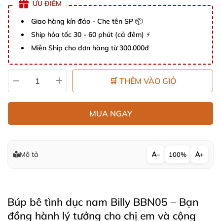
ƯU ĐIỂM
Giao hàng kín đáo - Che tên SP 📦
Ship hỏa tốc 30 - 60 phút (cả đêm) ⚡
Miễn Ship cho đơn hàng từ 300.000đ
🛒 THÊM VÀO GIỎ
MUA NGAY
Mô tả
−
100%
+
Búp bê tình dục nam Billy BBN05 – Bạn
đồng hành lý tưởng cho chị em và cộng