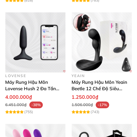
(816)
(783)
LOVENSE
YEAIN
Máy Rung Hậu Môn
Máy Rung Hậu Môn Yeain
Lovense Hush 2 Đa Tần
Beetle 12 Chế Độ Siêu
Điều Khiển Qua App Siêu
Mạnh Đa Năng
4.000.000₫
1.250.000₫
Phê
6.451.000₫
1.506.000₫
-38%
-17%
(755)
(743)