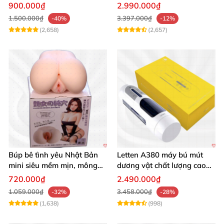
seal giá tốt
Mua Ngay
900.000₫
2.990.000₫
1.500.000₫
3.397.000₫
-40%
-12%
(2,658)
(2,657)
Búp bê tình yêu Nhật Bản
Letten A380 máy bú mút
mini siêu mềm mịn, mông
dương vật chất lượng cao
tròn quyến rũ
giá tốt
720.000₫
2.490.000₫
1.059.000₫
3.458.000₫
-32%
-28%
(1,638)
(998)