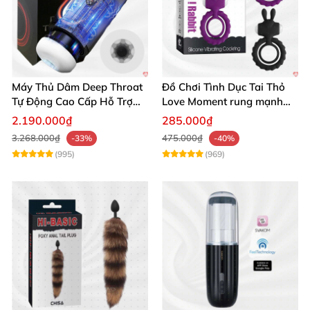
Máy Thủ Dâm Deep Throat
Đồ Chơi Tình Dục Tai Thỏ
Tự Động Cao Cấp Hỗ Trợ
Love Moment rung mạnh
Gắn Tường
mẽ êm ái
2.190.000₫
285.000₫
3.268.000₫
475.000₫
-33%
-40%
(995)
(969)