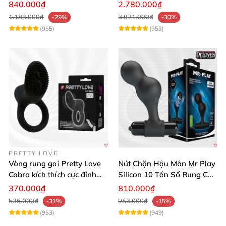
Siêu Thật, Tăng Khoái Cảm
Rung Đa Chức Năng
840.000₫
2.780.000₫
1.183.000₫
3.971.000₫
-29%
-30%
(955)
(953)
PRETTY LOVE
Vòng rung gai Pretty Love
Nút Chặn Hậu Môn Mr Play
Cobra kích thích cực đỉnh
Silicon 10 Tần Số Rung Cao
trải nghiệm
Cấp
370.000₫
810.000₫
536.000₫
953.000₫
-31%
-15%
(953)
(949)