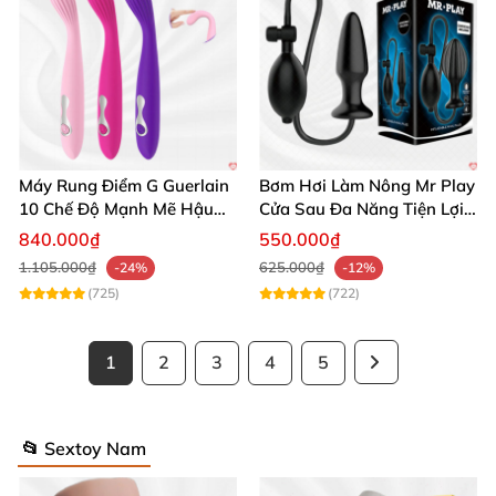
Máy Rung Điểm G Guerlain
Bơm Hơi Làm Nông Mr Play
10 Chế Độ Mạnh Mẽ Hậu
Cửa Sau Đa Năng Tiện Lợi
Môn
Giá Tốt
840.000₫
550.000₫
1.105.000₫
625.000₫
-24%
-12%
(725)
(722)
1
2
3
4
5
📂 Sextoy Nam