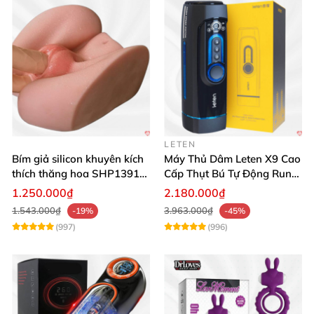
LETEN
Bím giả silicon khuyên kích
Máy Thủ Dâm Leten X9 Cao
thích thăng hoa SHP1391
Cấp Thụt Bú Tự Động Rung
ShopHanhPhuc
Rên
1.250.000₫
2.180.000₫
1.543.000₫
3.963.000₫
-19%
-45%
(997)
(996)