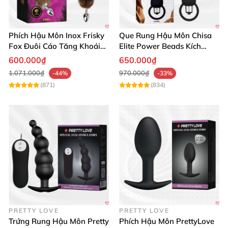
Phích Hậu Môn Inox Frisky
Que Rung Hậu Môn Chisa
Fox Đuôi Cáo Tăng Khoái
Elite Power Beads Kích
Cảm Mạnh
Thích Mạnh Mẽ
600.000₫
650.000₫
1.071.000₫
970.000₫
-44%
-33%
(871)
(834)
PRETTY LOVE
PRETTY LOVE
Trứng Rung Hậu Môn Pretty
Phích Hậu Môn PrettyLove