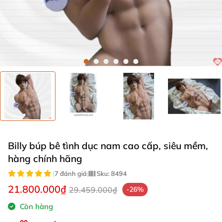
Billy búp bê tình dục nam cao cấp, siêu mềm,
hàng chính hãng
|
7 đánh giá
|
Sku:
8494
21.800.000₫
29.459.000₫
-26%
Còn hàng