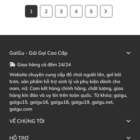
1
2
3
4
5
GaiGu - Gái Gọi Cao Cấp
Giao hàng cả đêm 24/24
Website chuyên cung cấp đồ chơi người lớn, gel bôi
trơn, sản phẩm hỗ trợ sinh lý và phụ kiện dành cho
nam, nữ. Cam kết hàng chính hãng, chất lượng, giao
hàng kín đáo và uy tín trên toàn quốc. Từ khóa: gaigu,
gaigu15, gaigu16, gaigu18, gaigu19, gaigu.net,
gaigu.com
VỀ CHÚNG TÔI
HỖ TRỢ