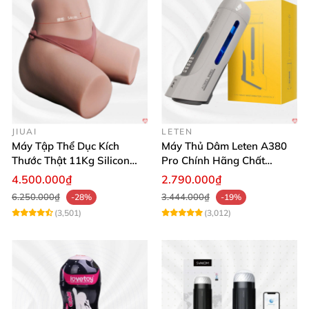
JIUAI
LETEN
Máy Tập Thể Dục Kích
Máy Thủ Dâm Leten A380
Thước Thật 11Kg Silicon
Pro Chính Hãng Chất
Cao Cấp Nhật Bản
Lượng Cao
4.500.000₫
2.790.000₫
6.250.000₫
3.444.000₫
-28%
-19%
(3,501)
(3,012)