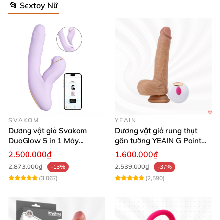
📂 Sextoy Nữ
SVAKOM
YEAIN
Dương vật giả Svakom
Dương vật giả rung thụt
DuoGlow 5 in 1 Máy
gắn tường YEAIN G Point
Massage Điểm G & Âm Vật
siêu thực điều khiển từ xa
2.500.000₫
1.600.000₫
Điều Khiển App
2.873.000₫
2.539.000₫
-13%
-37%
(3,067)
(2,590)