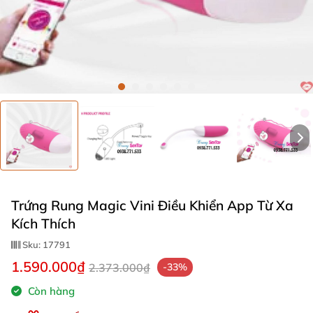
Trứng Rung Magic Vini Điều Khiển App Từ Xa
Kích Thích
Sku:
17791
1.590.000₫
2.373.000₫
-33%
Còn hàng