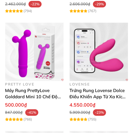
2.462.000₫
2.606.000₫
-22%
-29%
(794)
(767)
PRETTY LOVE
LOVENSE
Máy Rung PrettyLove
Trứng Rung Lovense Dolce
Golddard Mini 10 Chế Độ
Điều Khiển App Từ Xa Kích
Kích Thích Cực Sướng
Thích
500.000₫
4.550.000₫
847.000₫
5.909.000₫
-41%
-23%
(766)
(755)