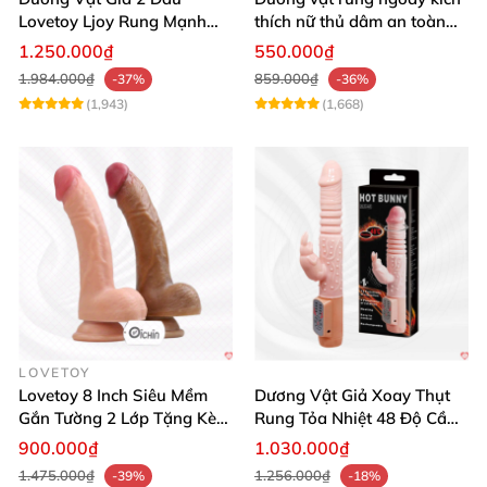
Lovetoy Ljoy Rung Mạnh
thích nữ thủ dâm an toàn
ĐKTX Hút Sâu
cao cấp
1.250.000₫
550.000₫
1.984.000₫
859.000₫
-37%
-36%
(1,943)
(1,668)
LOVETOY
Lovetoy 8 Inch Siêu Mềm
Dương Vật Giả Xoay Thụt
Gắn Tường 2 Lớp Tặng Kèm
Rung Tỏa Nhiệt 48 Độ Cầm
Dầu Massage
Tay Hot Bunny
900.000₫
1.030.000₫
1.475.000₫
1.256.000₫
-39%
-18%