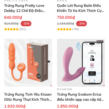
PRETTY LOVE
BAILE
Trứng Rung Pretty Love
Quần Lót Rung Baile Điều
Debby 12 Chế Độ Điều
Khiển Từ Xa Kích Thích Cực
Khiển Từ Xa Siêu Mượt
Mạnh
640.000₫
750.000₫
914.000₫
1.154.000₫
-30%
-35%
(801)
(796)
SVAKOM
Trứng Rung Tình Yêu Kissen
Trứng Rung Svakom Erica
Glitz Rung Thụt Kích Thích
điều khiển app cao cấp tiện
Mua Ngay
lợi
1.920.000₫
1.850.000₫