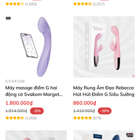
(1,592)
(1,017)
SVAKOM
Máy massge điểm G hai
Máy Rung Âm Đạo Rebecca
động cơ Svakom Margot
Hút Hút Điểm G Siêu Sướng
điều khiển qua app
1.800.000₫
860.000₫
1.914.000₫
1.410.000₫
-6%
-39%
(1,008)
(979)