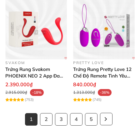
SVAKOM
PRETTY LOVE
Trứng Rung Svakom
Trứng Rung Pretty Love 12
PHOENIX NEO 2 App Đa
Chế Độ Remote Tình Yêu
Chức Năng Hấp Dẫn
Kích Thích
2.390.000₫
840.000₫
2.915.000₫
1.313.000₫
-18%
-36%
(753)
(745)
1
2
3
4
5