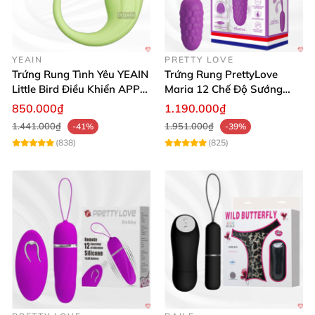
YEAIN
PRETTY LOVE
Trứng Rung Tình Yêu YEAIN
Trứng Rung PrettyLove
Little Bird Điều Khiển APP
Maria 12 Chế Độ Sướng
Siêu Mạnh
Mạnh Mẽ, Giảm Stress
850.000₫
1.190.000₫
1.441.000₫
1.951.000₫
-41%
-39%
(838)
(825)