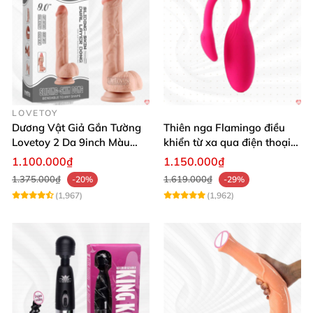
LOVETOY
Dương Vật Giả Gắn Tường
Thiên nga Flamingo điều
Lovetoy 2 Da 9inch Màu
khiển từ xa qua điện thoại
Flesh Hàng Chính Hãng
cực dễ dàng
1.100.000₫
1.150.000₫
1.375.000₫
1.619.000₫
-20%
-29%
(1,967)
(1,962)