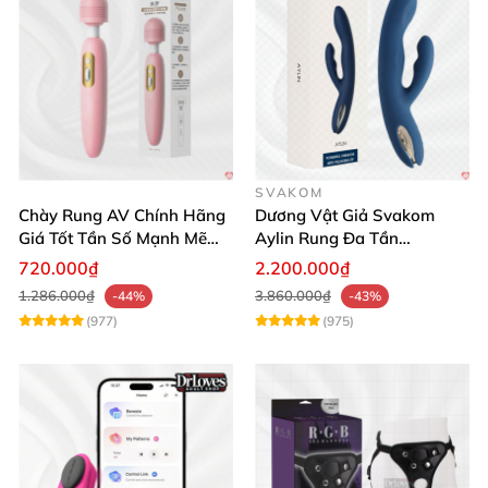
SVAKOM
Chày Rung AV Chính Hãng
Dương Vật Giả Svakom
Giá Tốt Tần Số Mạnh Mẽ
Aylin Rung Đa Tần
Siêu Bền
Massage Sung Sướng
720.000₫
2.200.000₫
1.286.000₫
3.860.000₫
-44%
-43%
(977)
(975)