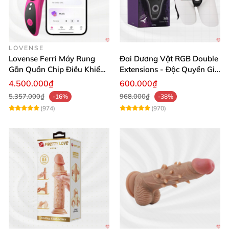
LOVENSE
Lovense Ferri Máy Rung
Đai Dương Vật RGB Double
Gắn Quần Chip Điều Khiển
Extensions - Độc Quyền Giá
App Tăng Hưng Phấn
Sốc
4.500.000₫
600.000₫
5.357.000₫
968.000₫
-16%
-38%
(974)
(970)