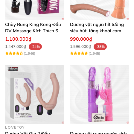
Chày Rung King Kong Đầu
Dương vật ngựa hít tường
DV Massage Kích Thích Sâu
siêu hút, tăng khoái cảm
Mạnh Mẽ
tận hưởng
1.100.000₫
990.000₫
1.447.000₫
1.596.000₫
-24%
-38%
(1,946)
(1,945)
LOVETOY
Dương Vật Giả 2 Đầu
Dương vật rung ngoáy kích