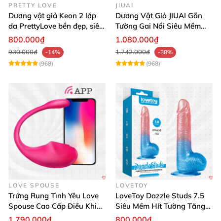
PRETTY LOVE
JIUAI
Dương vật giả Keon 2 lớp
Dương Vật Giả JIUAI Gắn
da PrettyLove bền đẹp, siêu
Tường Gai Nổi Siêu Mềm
mềm mại
Thoải Mái Mua Ngay
800.000₫
1.080.000₫
930.000₫
1.742.000₫
-14%
-38%
(968)
(968)
LOVE SPOUSE
LOVETOY
Trứng Rung Tình Yêu Love
LoveToy Dazzle Studs 7.5
Spouse Cao Cấp Điều Khiển
Siêu Mềm Hít Tường Tăng
App Đỉnh Cao
Khoái Cảm
1.790.000₫
800.000₫