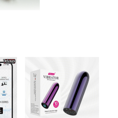
hích đa chiều. Thiết kế thông minh kết hợp
ạnh mẽ nhưng vẫn dịu nhẹ. Đây chắc chắn là
, tạo cảm giác chân thực làm nàng thích thú
phù hợp với mọi nhu cầu và sở thích.