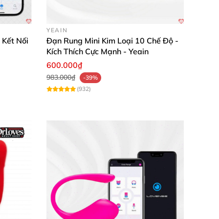
YEAIN
 Kết Nối
Đạn Rung Mini Kim Loại 10 Chế Độ -
Kích Thích Cực Mạnh - Yeain
600.000₫
983.000₫
-39%
(932)