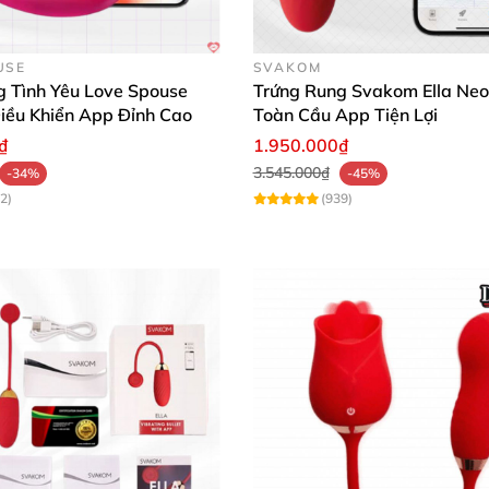
ện mang theo khi đi xa
USE
SVAKOM
ật, điểm G, cho cảm giác sướng tột đỉnh
g Tình Yêu Love Spouse
Trứng Rung Svakom Ella Neo
iều Khiển App Đỉnh Cao
Toàn Cầu App Tiện Lợi
nh mạnh nhẹ theo ý muốn
₫
1.950.000₫
3.545.000₫
-34%
-45%
ễ dàng
2)
(939)
rời dùng như bao đôn gai đeo trực tiếp vào dương vật
và độ bền cao
Trứng Rung Gai Mềm Silicon Kích Thích Cực Đã Tình Yêu
 mắt 🎨