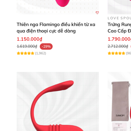
Kích thước: 10cm x 3cm nhỏ gọn, thuận ti
LOVE SPO
Chức năng: Rung kích thích tập trung âm v
Thiên nga Flamingo điều khiển từ xa
Trứng Run
qua điện thoại cực dễ dàng
Cao Cấp Đ
Chế độ rung: 1 chế độ, dễ dàng điều chỉ
1.150.000₫
1.790.000
1.619.000₫
2.712.000₫
-29%
Pin sử dụng: 2 pin AA tiện lợi, thay thế d
(1,962)
(96
Đặc điểm: Lớp vỏ silicon mềm có thể tháo 
Xuất xứ: Hồng Kông, đảm bảo chất lượng 
Thiết kế nhỏ gọn, nhiều màu sắc đẹp