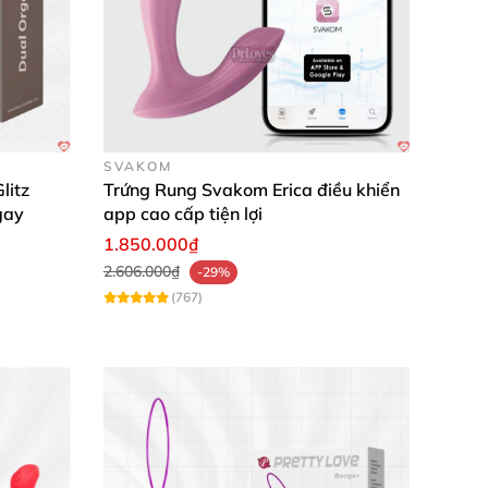
mới lạ và thăng hoa bất tận. Mua hàng ngay
SVAKOM
litz
Trứng Rung Svakom Erica điều khiển
gay
app cao cấp tiện lợi
1.850.000₫
2.606.000₫
-29%
(767)