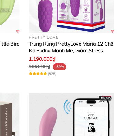
PRETTY LOVE
ttle Bird
Trứng Rung PrettyLove Maria 12 Chế
Độ Sướng Mạnh Mẽ, Giảm Stress
1.190.000₫
uyệt đối. Mình thật sự hài lòng với sự tiện
1.951.000₫
-39%
(825)
 mạnh nhưng không quá ồn, giúp mình giải tỏa
 tận hưởng sự an toàn tuyệt đối. Sản phẩm