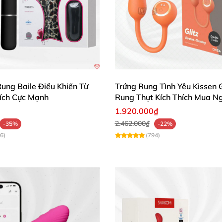
ng silicon gai bi mềm mại để tận hưởng cảm giác sướng 
ngạc! 💝
ung Baile Điều Khiển Từ
Trứng Rung Tình Yêu Kissen G
hích Cực Mạnh
Rung Thụt Kích Thích Mua N
1.920.000₫
2.462.000₫
-35%
-22%
6)
(794)