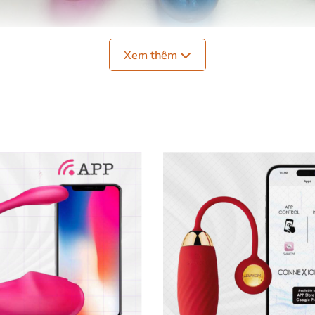
Xem thêm
Trứng Rung Gai Mềm Silicon Kích Thích Cực Đã Tình Yêu
yệt vời dành cho phái đẹp muốn khám phá cảm giác kích t
nổi, mang đến trải nghiệm kích thích âm đạo và điểm G m
inh lý nữ một cách hiệu quả.
ô phỏng hình dạng dương vật thật với bao quy đầu tinh tế
 bị 1 chế độ rung điều chỉnh được lực từ nhẹ đến mạnh, 
licon mềm mại, an toàn tuyệt đối cho da nhạy cảm