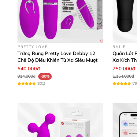
Đừng chần chừ nữa, hãy sở hữu ngay trứng ru
hôm nay để khám phá sự khác biệt đáng kinh 
PRETTY LOVE
BAILE
Trứng Rung Pretty Love Debby 12
Quần Lót R
Chế Độ Điều Khiển Từ Xa Siêu Mượt
Xa Kích T
640.000₫
750.000₫
914.000₫
1.154.000₫
-30%
(801)
(79