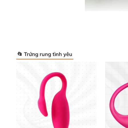
Trứng rung silicon gai bi mềm là sản phẩm tu
📂 Trứng rung tình yêu
giữa lớp vỏ silicone mềm mại với các gai bi 
món “bảo bối” không thể thiếu giúp giải tỏa s
Lớp vỏ bao đôn gai silicon có thể tháo rời, m
tận hưởng từng khoảnh khắc. Trứng rung trang
Thông số kỹ thuật nổi bật 🌟
Chất liệu: ABS cao cấp kết hợp TPR và si