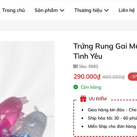
Trang chủ
Sản phẩm
Thương hiệu
Liên hệ
Trứng Rung Gai Mề
Tình Yêu
Sku:
5582
290.000₫
460.000₫
-3
Còn hàng
ƯU ĐIỂM
Giao hàng kín đáo - Che
Ship hỏa tốc 30 - 60 ph
Miễn Ship cho đơn hàng