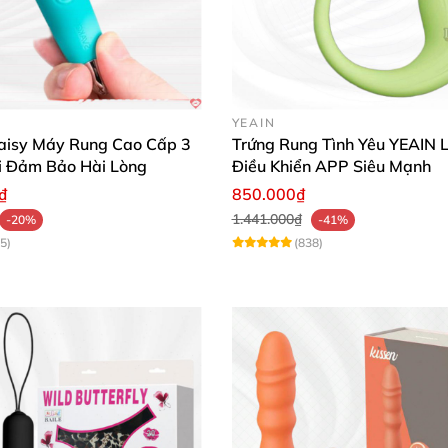
hô ráo, thoáng mát, tránh ánh nắng trực tiếp
Trứng Rung Gai Mềm Silicon Kích Thích Cực Đã Tình Yêu
YEAIN
ệm 🗣️
isy Máy Rung Cao Cấp 3
Trứng Rung Tình Yêu YEAIN Li
i Đảm Bảo Hài Lòng
Điều Khiển APP Siêu Mạnh
₫
850.000₫
 tay, chất liệu silicon rất mềm mại giúp mình thư giãn t
1.441.000₫
-20%
-41%
5)
(838)
iá nhất mình từng dùng. Gai bi mơn trớn rất thích, rung
 ra như bao đôn rất thông minh. Mình dễ dàng vệ sinh và