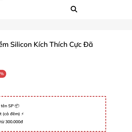
m Silicon Kích Thích Cực Đã
7%
 tên SP 📦
út (cả đêm) ⚡
 từ 300.000đ