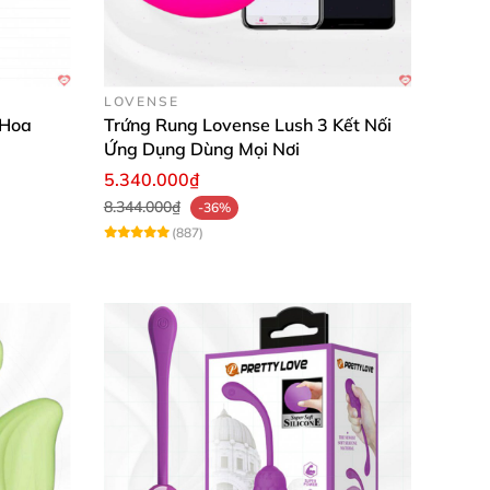
g của từng chị em. Thiết kế tinh tế, nhỏ
i bi nổi kích thích mạnh mẽ từng điểm nhạy
LOVENSE
ới nhiều sản phẩm thông thường khác. Đây là
 Hoa
Trứng Rung Lovense Lush 3 Kết Nối
Ứng Dụng Dùng Mọi Nơi
hăng hoa.
5.340.000₫
8.344.000₫
-36%
(887)
ne để vệ sinh kỹ càng