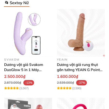
📂 Sextoy Nữ
SVAKOM
YEAIN
Dương vật giả Svakom
Dương vật giả rung thụt
DuoGlow 5 in 1 Máy
gắn tường YEAIN G Point
Massage Điểm G & Âm Vật
siêu thực điều khiển từ xa
2.500.000₫
1.600.000₫
Điều Khiển App
2.873.000₫
2.539.000₫
-13%
-37%
(3,067)
(2,590)