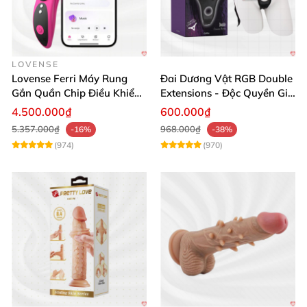
LOVENSE
Lovense Ferri Máy Rung
Đai Dương Vật RGB Double
Gắn Quần Chip Điều Khiển
Extensions - Độc Quyền Giá
App Tăng Hưng Phấn
Sốc
4.500.000₫
600.000₫
5.357.000₫
968.000₫
-16%
-38%
(974)
(970)