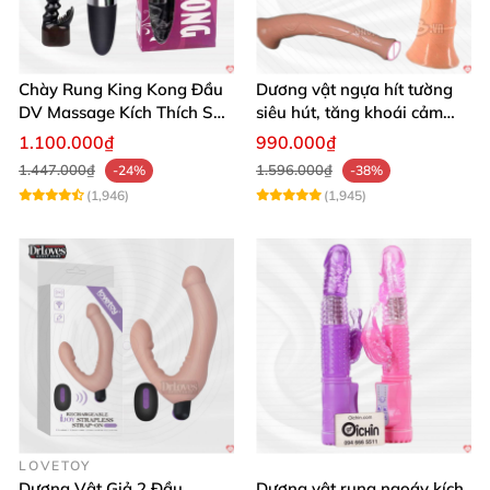
Chày Rung King Kong Đầu
Dương vật ngựa hít tường
DV Massage Kích Thích Sâu
siêu hút, tăng khoái cảm
Mạnh Mẽ
tận hưởng
1.100.000₫
990.000₫
1.447.000₫
1.596.000₫
-24%
-38%
(1,946)
(1,945)
LOVETOY
Dương Vật Giả 2 Đầu
Dương vật rung ngoáy kích