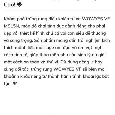
Cao! 🌟
Khám phá
trứng rung điều khiển từ xa WOWYES VF
MS15N
, món đồ chơi tình dục dành riêng cho phái
đẹp với thiết kế hình chú cá voi con siêu dễ thương
và sang trọng. Sản phẩm mang đến trải nghiệm kích
thích mãnh liệt, massage âm đạo và âm vật một
cách tinh tế, giúp thỏa mãn nhu cầu sinh lý nữ giới
một cách an toàn và thú vị. Dù dùng riêng lẻ hay
cùng đối tác,
trứng rung WOWYES VF
sẽ biến mọi
khoảnh khắc riêng tư thành hành trình khoái lạc bất
tận! 💖