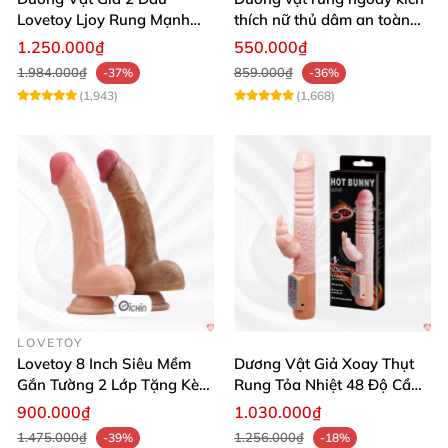
Lovetoy Ljoy Rung Mạnh
thích nữ thủ dâm an toàn
ĐKTX Hút Sâu
cao cấp
1.250.000₫
550.000₫
1.984.000₫
859.000₫
-37%
-36%
(1,943)
(1,668)
LOVETOY
Lovetoy 8 Inch Siêu Mềm
Dương Vật Giả Xoay Thụt
Gắn Tường 2 Lớp Tặng Kèm
Rung Tỏa Nhiệt 48 Độ Cầm
Dầu Massage
Tay Hot Bunny
900.000₫
1.030.000₫
1.475.000₫
1.256.000₫
-39%
-18%