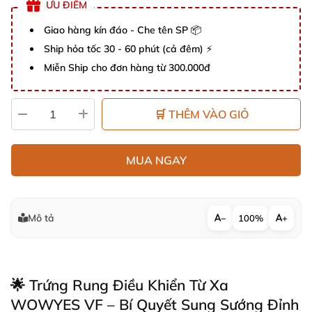
ƯU ĐIỂM
Giao hàng kín đáo - Che tên SP 📦
Ship hỏa tốc 30 - 60 phút (cả đêm) ⚡
Miễn Ship cho đơn hàng từ 300.000đ
🛒 THÊM VÀO GIỎ
MUA NGAY
Mô tả
−
100%
+
🌟 Trứng Rung Điều Khiển Từ Xa
WOWYES VF – Bí Quyết Sung Sướng Đỉnh