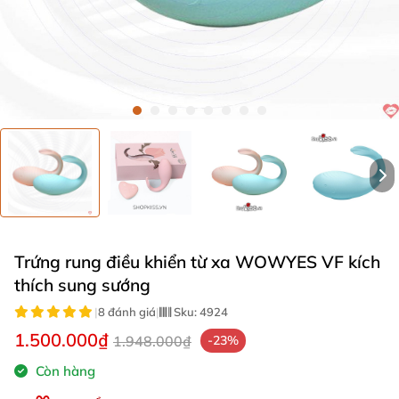
Trứng rung điều khiển từ xa WOWYES VF kích
thích sung sướng
|
8 đánh giá
|
Sku:
4924
1.500.000₫
1.948.000₫
-23%
Còn hàng