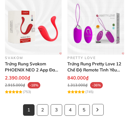
SVAKOM
PRETTY LOVE
Trứng Rung Svakom
Trứng Rung Pretty Love 12
PHOENIX NEO 2 App Đa
Chế Độ Remote Tình Yêu
Chức Năng Hấp Dẫn
Kích Thích
2.390.000₫
840.000₫
2.915.000₫
1.313.000₫
-18%
-36%
(753)
(745)
1
2
3
4
5