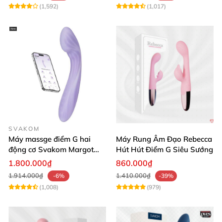
(1,592)
(1,017)
SVAKOM
Máy massge điểm G hai
Máy Rung Âm Đạo Rebecca
động cơ Svakom Margot
Hút Hút Điểm G Siêu Sướng
điều khiển qua app
1.800.000₫
860.000₫
1.914.000₫
1.410.000₫
-6%
-39%
(1,008)
(979)