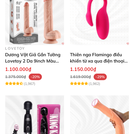
LOVETOY
Dương Vật Giả Gắn Tường
Thiên nga Flamingo điều
Lovetoy 2 Da 9inch Màu
khiển từ xa qua điện thoại
Flesh Hàng Chính Hãng
cực dễ dàng
1.100.000₫
1.150.000₫
1.375.000₫
1.619.000₫
-20%
-29%
(1,967)
(1,962)