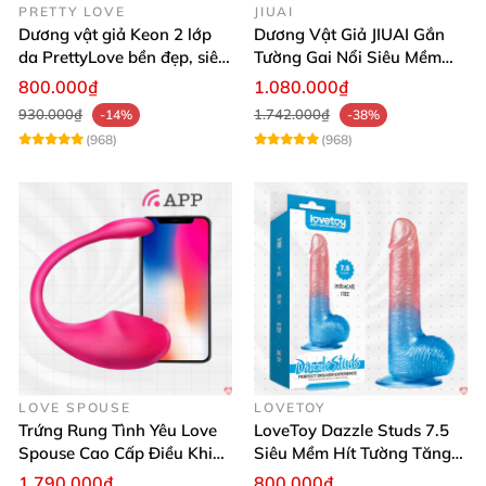
PRETTY LOVE
JIUAI
Dương vật giả Keon 2 lớp
Dương Vật Giả JIUAI Gắn
da PrettyLove bền đẹp, siêu
Tường Gai Nổi Siêu Mềm
mềm mại
Thoải Mái Mua Ngay
800.000₫
1.080.000₫
930.000₫
1.742.000₫
-14%
-38%
(968)
(968)
LOVE SPOUSE
LOVETOY
Trứng Rung Tình Yêu Love
LoveToy Dazzle Studs 7.5
Spouse Cao Cấp Điều Khiển
Siêu Mềm Hít Tường Tăng
App Đỉnh Cao
Khoái Cảm
1.790.000₫
800.000₫