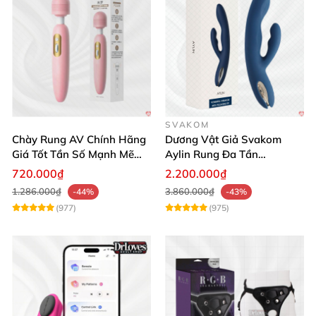
SVAKOM
Chày Rung AV Chính Hãng
Dương Vật Giả Svakom
Giá Tốt Tần Số Mạnh Mẽ
Aylin Rung Đa Tần
Siêu Bền
Massage Sung Sướng
720.000₫
2.200.000₫
1.286.000₫
3.860.000₫
-44%
-43%
(977)
(975)