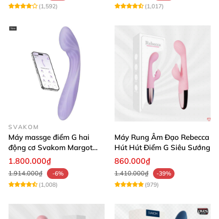
(1,592)
(1,017)
SVAKOM
Máy massge điểm G hai
Máy Rung Âm Đạo Rebecca
động cơ Svakom Margot
Hút Hút Điểm G Siêu Sướng
điều khiển qua app
1.800.000₫
860.000₫
1.914.000₫
1.410.000₫
-6%
-39%
(1,008)
(979)