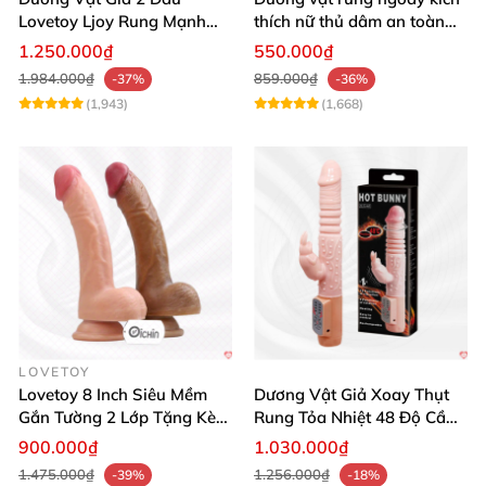
Lovetoy Ljoy Rung Mạnh
thích nữ thủ dâm an toàn
ĐKTX Hút Sâu
cao cấp
1.250.000₫
550.000₫
1.984.000₫
859.000₫
-37%
-36%
(1,943)
(1,668)
LOVETOY
Lovetoy 8 Inch Siêu Mềm
Dương Vật Giả Xoay Thụt
Gắn Tường 2 Lớp Tặng Kèm
Rung Tỏa Nhiệt 48 Độ Cầm
Dầu Massage
Tay Hot Bunny
900.000₫
1.030.000₫
1.475.000₫
1.256.000₫
-39%
-18%