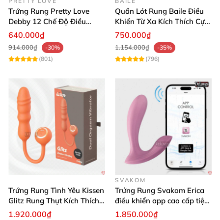
PRETTY LOVE
BAILE
Trứng Rung Pretty Love
Quần Lót Rung Baile Điều
Debby 12 Chế Độ Điều
Khiển Từ Xa Kích Thích Cực
Khiển Từ Xa Siêu Mượt
Mạnh
640.000₫
750.000₫
914.000₫
1.154.000₫
-30%
-35%
(801)
(796)
SVAKOM
Trứng Rung Tình Yêu Kissen
Trứng Rung Svakom Erica
Glitz Rung Thụt Kích Thích
điều khiển app cao cấp tiện
Mua Ngay
lợi
1.920.000₫
1.850.000₫