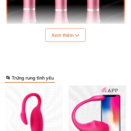
Xem thêm
Trứng Rung Crown EVA 8 Cấp Đầy Mạnh Mẽ Kích Thích Tận
Hưởng
Thông số kỹ thuật nổi bật ✨
📂 Trứng rung tình yêu
Kích thước: 18,8 x 3,2 cm, thiết kế vừa vặn, dễ
cầm nắm và sử dụng.
Trọng lượng: 200g, đảm bảo sự tiện lợi tối đa cho
từng chuyển động.
8 cấp độ rung đa dạng, mang lại những trải