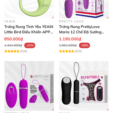
YEAIN
PRETTY LOVE
Trứng Rung Tình Yêu YEAIN
Trứng Rung PrettyLove
Little Bird Điều Khiển APP
Maria 12 Chế Độ Sướng
Siêu Mạnh
Mạnh Mẽ, Giảm Stress
850.000₫
1.190.000₫
1.441.000₫
1.951.000₫
-41%
-39%
(838)
(825)