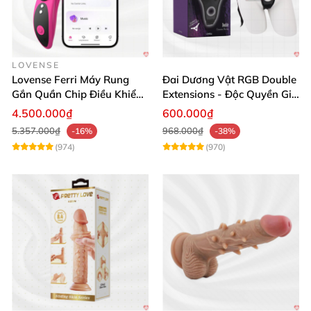
LOVENSE
Lovense Ferri Máy Rung
Đai Dương Vật RGB Double
Gắn Quần Chip Điều Khiển
Extensions - Độc Quyền Giá
App Tăng Hưng Phấn
Sốc
4.500.000₫
600.000₫
5.357.000₫
968.000₫
-16%
-38%
(974)
(970)