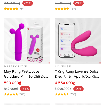
2.462.000₫
2.606.000₫
-22%
-29%
(794)
(767)
PRETTY LOVE
LOVENSE
Máy Rung PrettyLove
Trứng Rung Lovense Dolce
Golddard Mini 10 Chế Độ
Điều Khiển App Từ Xa Kích
Kích Thích Cực Sướng
Thích
500.000₫
4.550.000₫
847.000₫
5.909.000₫
-41%
-23%
(766)
(755)