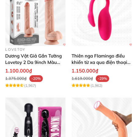
LOVETOY
Dương Vật Giả Gắn Tường
Thiên nga Flamingo điều
Lovetoy 2 Da 9inch Màu
khiển từ xa qua điện thoại
Flesh Hàng Chính Hãng
cực dễ dàng
1.100.000₫
1.150.000₫
1.375.000₫
1.619.000₫
-20%
-29%
(1,967)
(1,962)