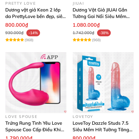
PRETTY LOVE
JIUAI
Dương vật giả Keon 2 lớp
Dương Vật Giả JIUAI Gắn
da PrettyLove bền đẹp, siêu
Tường Gai Nổi Siêu Mềm
mềm mại
Thoải Mái Mua Ngay
800.000₫
1.080.000₫
930.000₫
1.742.000₫
-14%
-38%
(968)
(968)
LOVE SPOUSE
LOVETOY
Trứng Rung Tình Yêu Love
LoveToy Dazzle Studs 7.5
Spouse Cao Cấp Điều Khiển
Siêu Mềm Hít Tường Tăng
App Đỉnh Cao
Khoái Cảm
1.790.000₫
800.000₫