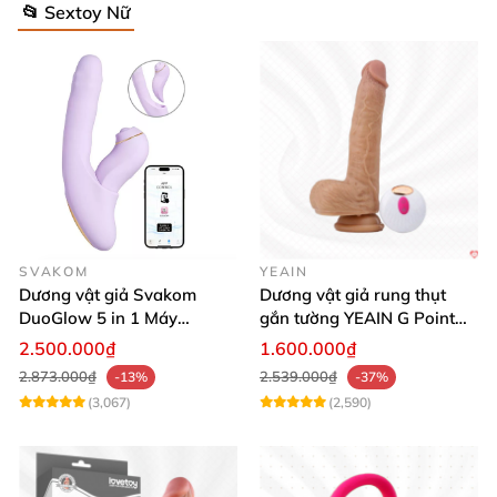
📂 Sextoy Nữ
SVAKOM
YEAIN
Dương vật giả Svakom
Dương vật giả rung thụt
DuoGlow 5 in 1 Máy
gắn tường YEAIN G Point
Massage Điểm G & Âm Vật
siêu thực điều khiển từ xa
2.500.000₫
1.600.000₫
Điều Khiển App
2.873.000₫
2.539.000₫
-13%
-37%
(3,067)
(2,590)