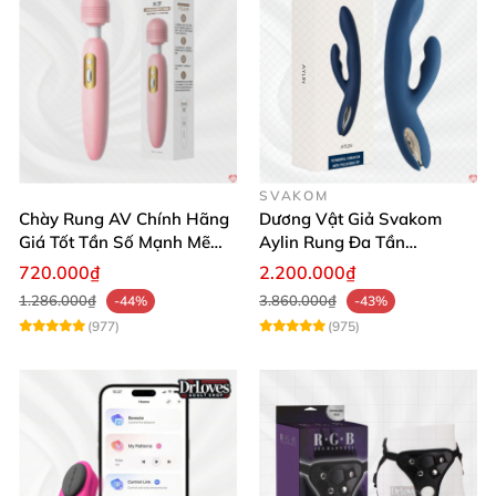
SVAKOM
Chày Rung AV Chính Hãng
Dương Vật Giả Svakom
Giá Tốt Tần Số Mạnh Mẽ
Aylin Rung Đa Tần
Siêu Bền
Massage Sung Sướng
720.000₫
2.200.000₫
1.286.000₫
3.860.000₫
-44%
-43%
(977)
(975)