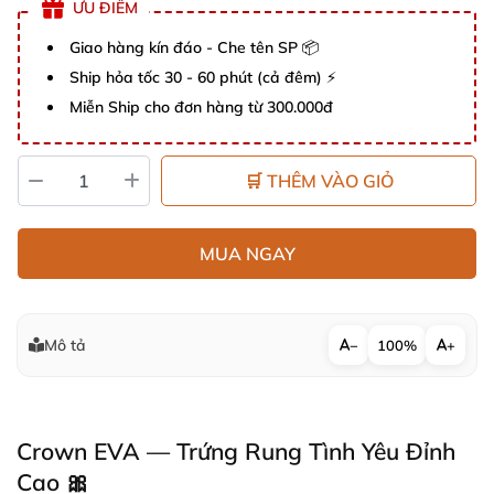
ƯU ĐIỂM
Giao hàng kín đáo - Che tên SP 📦
Ship hỏa tốc 30 - 60 phút (cả đêm) ⚡
Miễn Ship cho đơn hàng từ 300.000đ
🛒 THÊM VÀO GIỎ
MUA NGAY
Mô tả
−
100%
+
Crown EVA — Trứng Rung Tình Yêu Đỉnh
Cao 🎀