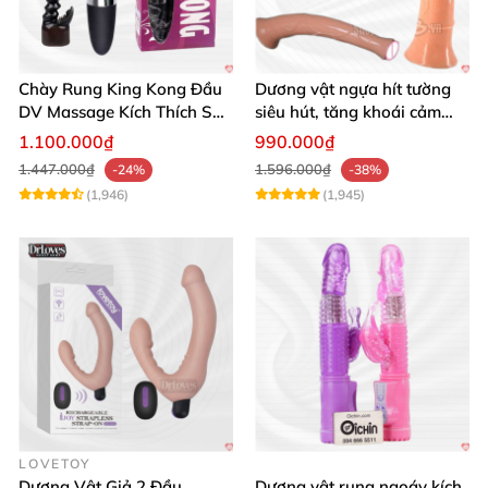
Chày Rung King Kong Đầu
Dương vật ngựa hít tường
DV Massage Kích Thích Sâu
siêu hút, tăng khoái cảm
Mạnh Mẽ
tận hưởng
1.100.000₫
990.000₫
1.447.000₫
1.596.000₫
-24%
-38%
(1,946)
(1,945)
LOVETOY
Dương Vật Giả 2 Đầu
Dương vật rung ngoáy kích