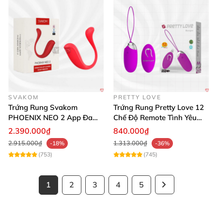
SVAKOM
PRETTY LOVE
Trứng Rung Svakom
Trứng Rung Pretty Love 12
PHOENIX NEO 2 App Đa
Chế Độ Remote Tình Yêu
Chức Năng Hấp Dẫn
Kích Thích
2.390.000₫
840.000₫
2.915.000₫
1.313.000₫
-18%
-36%
(753)
(745)
1
2
3
4
5