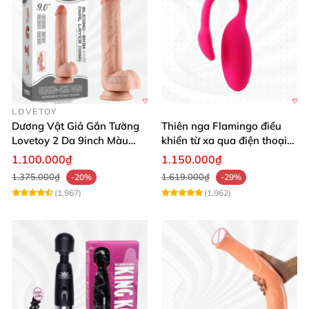
LOVETOY
Dương Vật Giả Gắn Tường
Thiên nga Flamingo điều
Lovetoy 2 Da 9inch Màu
khiển từ xa qua điện thoại
Flesh Hàng Chính Hãng
cực dễ dàng
1.100.000₫
1.150.000₫
1.375.000₫
1.619.000₫
-20%
-29%
(1,967)
(1,962)