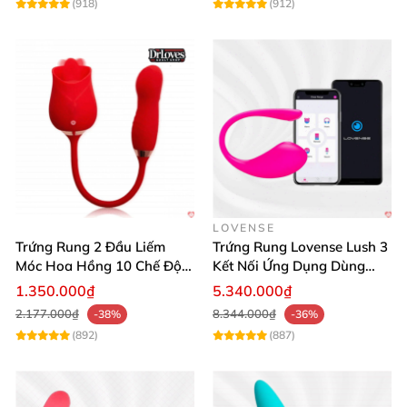
(918)
(912)
LOVENSE
Trứng Rung 2 Đầu Liếm
Trứng Rung Lovense Lush 3
Móc Hoa Hồng 10 Chế Độ
Kết Nối Ứng Dụng Dùng
Cao Cấp
Mọi Nơi
1.350.000₫
5.340.000₫
2.177.000₫
8.344.000₫
-38%
-36%
(892)
(887)
Trứng rung COC SW điều khiển từ xa kích thích Kegel đa điểm