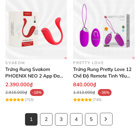
SVAKOM
PRETTY LOVE
Trứng Rung Svakom
Trứng Rung Pretty Love 12
PHOENIX NEO 2 App Đa
Chế Độ Remote Tình Yêu
Chức Năng Hấp Dẫn
Kích Thích
2.390.000₫
840.000₫
2.915.000₫
1.313.000₫
-18%
-36%
(753)
(745)
1
2
3
4
5