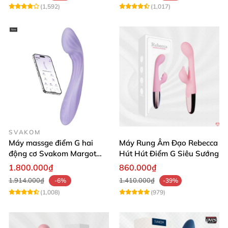
(1,592)
(1,017)
SVAKOM
Máy massge điểm G hai
Máy Rung Âm Đạo Rebecca
động cơ Svakom Margot
Hút Hút Điểm G Siêu Sướng
điều khiển qua app
1.800.000₫
860.000₫
1.914.000₫
1.410.000₫
-6%
-39%
(1,008)
(979)