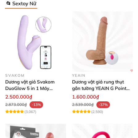
📂 Sextoy Nữ
SVAKOM
YEAIN
Dương vật giả Svakom
Dương vật giả rung thụt
DuoGlow 5 in 1 Máy
gắn tường YEAIN G Point
Massage Điểm G & Âm Vật
siêu thực điều khiển từ xa
2.500.000₫
1.600.000₫
Điều Khiển App
2.873.000₫
2.539.000₫
-13%
-37%
(3,067)
(2,590)