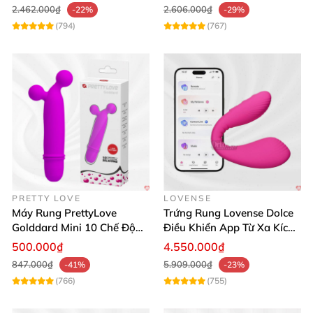
2.462.000₫
2.606.000₫
-22%
-29%
(794)
(767)
PRETTY LOVE
LOVENSE
Máy Rung PrettyLove
Trứng Rung Lovense Dolce
Golddard Mini 10 Chế Độ
Điều Khiển App Từ Xa Kích
Kích Thích Cực Sướng
Thích
500.000₫
4.550.000₫
847.000₫
5.909.000₫
-41%
-23%
(766)
(755)