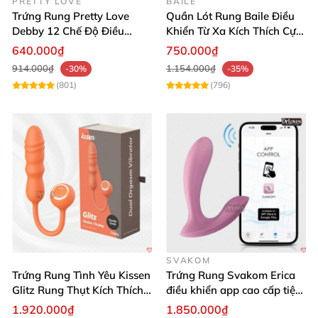
PRETTY LOVE
BAILE
Trứng Rung Pretty Love
Quần Lót Rung Baile Điều
Mua hàng ngay để cảm nhận sự khác biệt! 🎁
Debby 12 Chế Độ Điều
Khiển Từ Xa Kích Thích Cực
Khiển Từ Xa Siêu Mượt
Mạnh
640.000₫
750.000₫
914.000₫
1.154.000₫
-30%
-35%
(801)
(796)
SVAKOM
Trứng Rung Tình Yêu Kissen
Trứng Rung Svakom Erica
Glitz Rung Thụt Kích Thích
điều khiển app cao cấp tiện
Mua Ngay
lợi
1.920.000₫
1.850.000₫