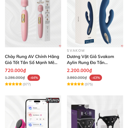
SVAKOM
Chày Rung AV Chính Hãng
Dương Vật Giả Svakom
Giá Tốt Tần Số Mạnh Mẽ
Aylin Rung Đa Tần
Siêu Bền
Massage Sung Sướng
720.000₫
2.200.000₫
1.286.000₫
3.860.000₫
-44%
-43%
(977)
(975)