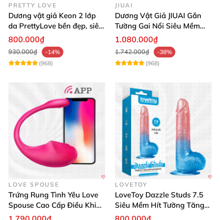
PRETTY LOVE
JIUAI
Dương vật giả Keon 2 lớp
Dương Vật Giả JIUAI Gắn
da PrettyLove bền đẹp, siêu
Tường Gai Nổi Siêu Mềm
mềm mại
Thoải Mái Mua Ngay
800.000₫
1.080.000₫
930.000₫
1.742.000₫
-14%
-38%
(968)
(968)
LOVE SPOUSE
LOVETOY
Trứng Rung Tình Yêu Love
LoveToy Dazzle Studs 7.5
Spouse Cao Cấp Điều Khiển
Siêu Mềm Hít Tường Tăng
App Đỉnh Cao
Khoái Cảm
1.790.000₫
800.000₫