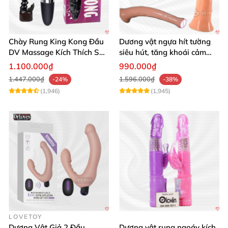
Chày Rung King Kong Đầu
Dương vật ngựa hít tường
DV Massage Kích Thích Sâu
siêu hút, tăng khoái cảm
Mạnh Mẽ
tận hưởng
1.100.000₫
990.000₫
1.447.000₫
1.596.000₫
-24%
-38%
(1,946)
(1,945)
LOVETOY
Dương Vật Giả 2 Đầu
Dương vật rung ngoáy kích