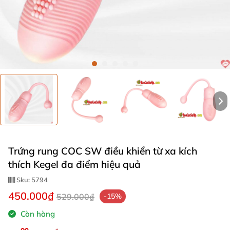
Trứng rung COC SW điều khiển từ xa kích
thích Kegel đa điểm hiệu quả
Sku:
5794
450.000₫
529.000₫
-15%
Còn hàng