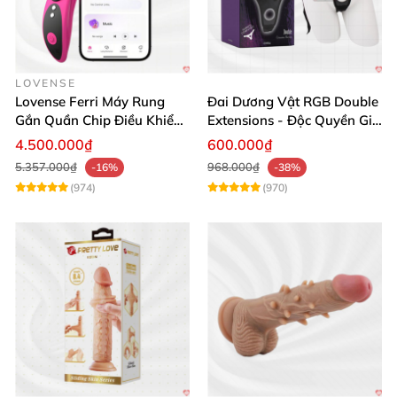
LOVENSE
Lovense Ferri Máy Rung
Đai Dương Vật RGB Double
Gắn Quần Chip Điều Khiển
Extensions - Độc Quyền Giá
App Tăng Hưng Phấn
Sốc
4.500.000₫
600.000₫
5.357.000₫
968.000₫
-16%
-38%
(974)
(970)