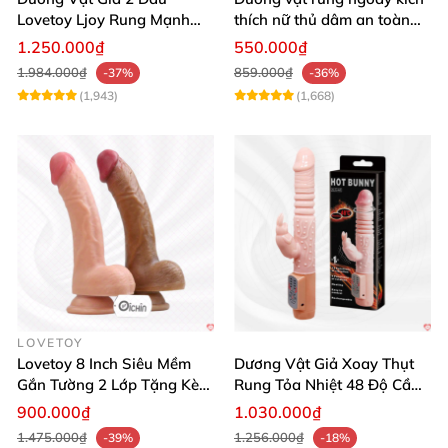
Lovetoy Ljoy Rung Mạnh
thích nữ thủ dâm an toàn
ĐKTX Hút Sâu
cao cấp
1.250.000₫
550.000₫
1.984.000₫
859.000₫
-37%
-36%
(1,943)
(1,668)
LOVETOY
Lovetoy 8 Inch Siêu Mềm
Dương Vật Giả Xoay Thụt
Gắn Tường 2 Lớp Tặng Kèm
Rung Tỏa Nhiệt 48 Độ Cầm
Dầu Massage
Tay Hot Bunny
900.000₫
1.030.000₫
1.475.000₫
1.256.000₫
-39%
-18%