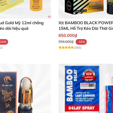
tud Gold Mỹ 12ml chống
Xịt BAMBOO BLACK POWE
kéo dài hiệu quả
15ML Hỗ Trợ Kéo Dài Thời G
Hệ
650.000₫
956.000₫
-24%
-32%
2)
(586)