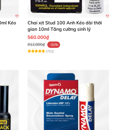
 thăng hoa bên người ấy! Đặt mua ngay hôm
0ml Kéo
Chai xịt Stud 100 Anh Kéo dài thời
gian 10ml Tăng cường sinh lý
560.000₫
812.000₫
-31%
(702)