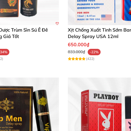
Dược Trùm Sìn Sú Ê Đê
Xịt Chống Xuất Tinh Sớm B
g Giá Tốt
Delay Spray USA 12ml
650.000₫
833.000₫
-34%
-22%
2)
(422)