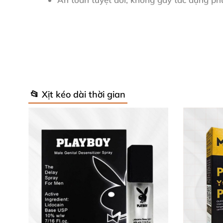
Hướng dẫn sử dụng nhanh chóng và ti
Để đạt hiệu quả tối ưu, bạn nên kích thích dư
phút, thuốc bắt đầu phát huy tác dụng, giúp b
cần thiết.
📂 Xịt kéo dài thời gian
Lời khuyên và lưu ý quan trọng ⚠️
Không dùng sản phẩm khi bạn hoặc bạn tìn
Tránh sử dụng trên vùng da bị tổn thương
Có thể rửa nhẹ qua nước sau 5-10 phút nế
Luôn bảo quản nơi khô thoáng, tránh ánh 