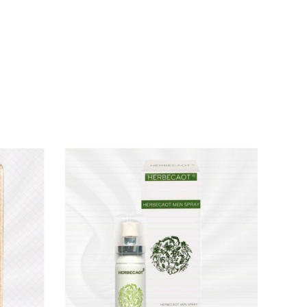
tiếp vào mép đầu khấc. Sau khoảng 5 – 10
 nên bắt đầu với 1–2 lần xịt, dần tăng nếu
n tình.