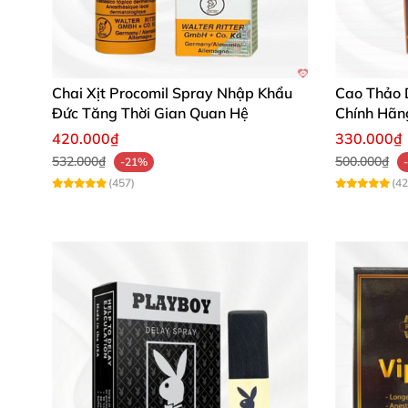
Chai Xịt Procomil Spray Nhập Khẩu
Cao Thảo 
Đức Tăng Thời Gian Quan Hệ
Chính Hãn
420.000₫
330.000₫
532.000₫
500.000₫
-21%
(457)
(42