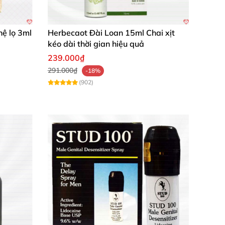
hệ lọ 3ml
Herbecaot Đài Loan 15ml Chai xịt
kéo dài thời gian hiệu quả
239.000₫
 khóa cũng rất tiện cho nhà có con nhỏ.” –
291.000₫
-18%
(902)
n Thị Lan Anh