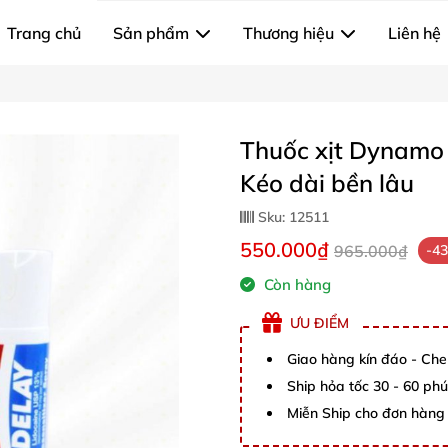
Trang chủ
Sản phẩm
Thương hiệu
Liên hệ
Thuốc xịt Dynamo 
Kéo dài bền lâu
Sku:
12511
550.000₫
965.000₫
-4
Còn hàng
ƯU ĐIỂM
Giao hàng kín đáo - Che
Ship hỏa tốc 30 - 60 ph
Miễn Ship cho đơn hàng