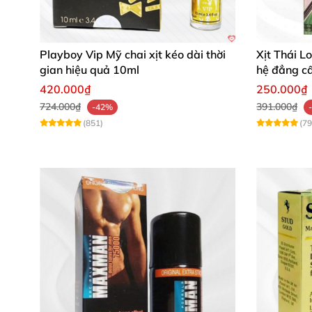
Nhanh tay sở hữu thuốc xịt kéo dài thời gi
nay để cảm nhận sự khác biệt vượt trội! 💪🔥
Playboy Vip Mỹ chai xịt kéo dài thời
Xịt Thái L
gian hiệu quả 10ml
hệ đẳng cấ
420.000₫
250.000₫
724.000₫
391.000₫
-42%
(851)
(79