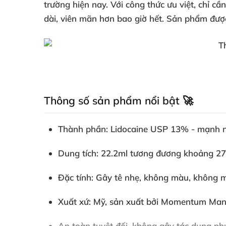
trường hiện nay. Với công thức ưu việt, chỉ c
dài, viên mãn hơn bao giờ hết. Sản phẩm được t
Thông số sản phẩm nổi bật 🚀
Thành phần: Lidocaine USP 13% - mạnh nhất
Dung tích: 22.2ml tương đương khoảng 270 
Đặc tính: Gây tê nhẹ, không màu, không m
Xuất xứ: Mỹ, sản xuất bởi Momentum Man
An toàn tuyệt đối, không gây tác dụng p