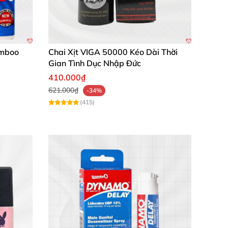
amboo
Chai Xịt VIGA 50000 Kéo Dài Thời
Gian Tình Dục Nhập Đức
410.000₫
621.000₫
-34%
(415)