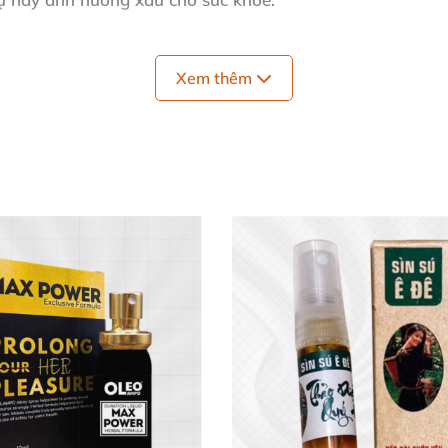
ện lợi 🕒
Xem thêm
ơng vật gần cương cứng, sau đó lắc nhẹ chai và xịt trực 
ạn kiểm soát tốt hơn thời gian quan hệ. Lần đầu sử dụng
h đang có ý định mang thai hoặc đang trong thai kỳ.
, sưng viêm để không gây kích ứng.
u muốn giảm cảm giác thuốc khi tiếp xúc miệng người bạ
nắng trực tiếp để giữ sản phẩm bền lâu.