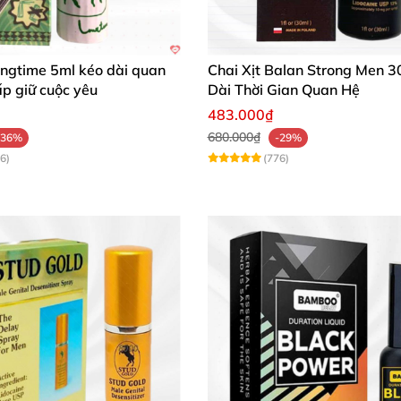
an quan hệ Dynamo Delay để tận hưởng từng khoảnh khắc
ongtime 5ml kéo dài quan
Chai Xịt Balan Strong Men 3
p giữ cuộc yêu
Dài Thời Gian Quan Hệ
483.000₫
680.000₫
-36%
-29%
6)
(776)