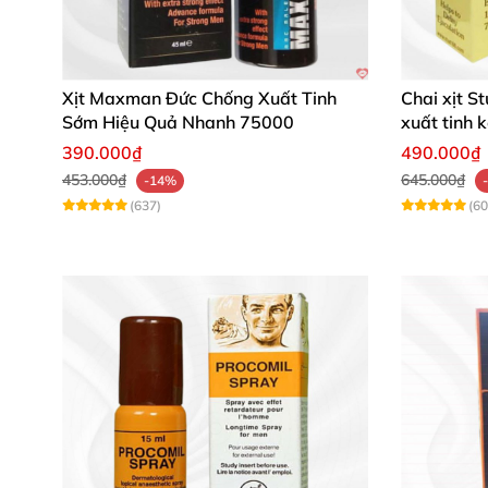
Xịt Maxman Đức Chống Xuất Tinh
Chai xịt S
Sớm Hiệu Quả Nhanh 75000
xuất tinh 
390.000₫
490.000₫
453.000₫
645.000₫
-14%
(637)
(60