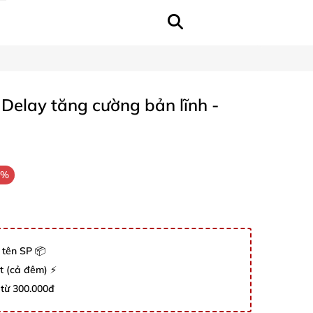
Delay tăng cường bản lĩnh -
3%
 tên SP 📦
út (cả đêm) ⚡
 từ 300.000đ