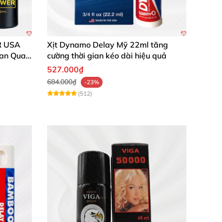
R USA
Xịt Dynamo Delay Mỹ 22ml tăng
ian Quan
cường thời gian kéo dài hiệu quả
527.000₫
684.000₫
-23%
(512)