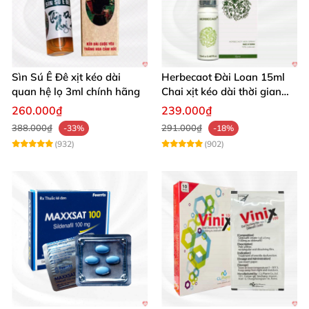
Sìn Sú Ê Đê xịt kéo dài
Herbecaot Đài Loan 15ml
quan hệ lọ 3ml chính hãng
Chai xịt kéo dài thời gian
hiệu quả
260.000₫
239.000₫
388.000₫
291.000₫
-33%
-18%
(932)
(902)