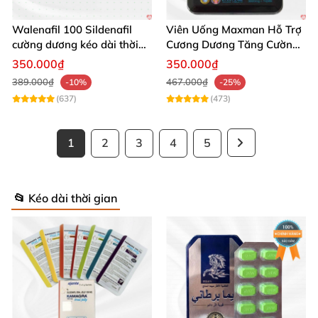
Walenafil 100 Sildenafil
Viên Uống Maxman Hỗ Trợ
cường dương kéo dài thời
Cương Dương Tăng Cường
gian tăng sinh lý
Sinh Lý 10 Viên
350.000₫
350.000₫
389.000₫
467.000₫
-10%
-25%
(637)
(473)
1
2
3
4
5
📂 Kéo dài thời gian