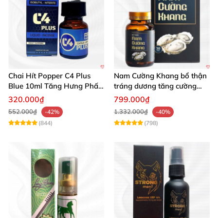
Chai Hít Popper C4 Plus
Nam Cường Khang bổ thận
Blue 10ml Tăng Hưng Phấn
tráng dương tăng cường
Mạnh Mẽ
sinh lực bền lâu
320.000₫
799.000₫
552.000₫
1.332.000₫
-42%
-40%
(844)
(798)