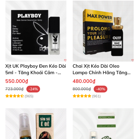
Xịt UK Playboy Đen Kéo Dài
Chai Xịt Kéo Dài Oleo
5ml - Tăng Khoái Cảm -
Lampo Chính Hãng Tăng
Đặt Ngay
Cường Sức Mạnh Nam
550.000₫
480.000₫
723.000₫
800.000₫
-24%
-40%
(965)
(961)