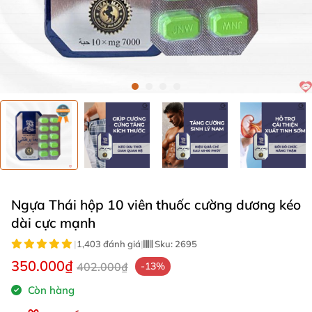
Ngựa Thái hộp 10 viên thuốc cường dương kéo
dài cực mạnh
|
1,403 đánh giá
|
Sku:
2695
350.000₫
402.000₫
-13%
Còn hàng