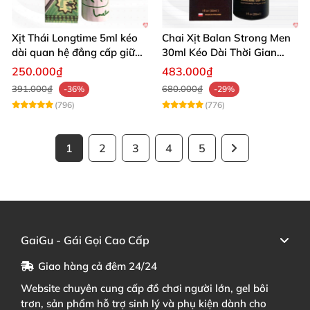
Xịt Thái Longtime 5ml kéo
Chai Xịt Balan Strong Men
dài quan hệ đẳng cấp giữ
30ml Kéo Dài Thời Gian
cuộc yêu
Quan Hệ
250.000₫
483.000₫
391.000₫
680.000₫
-36%
-29%
(796)
(776)
1
2
3
4
5
GaiGu - Gái Gọi Cao Cấp
Giao hàng cả đêm 24/24
Website chuyên cung cấp đồ chơi người lớn, gel bôi
trơn, sản phẩm hỗ trợ sinh lý và phụ kiện dành cho