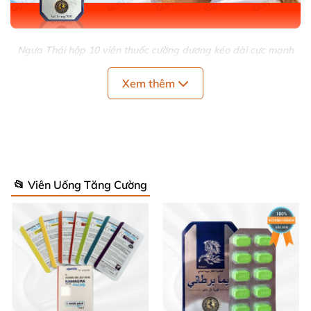
Ngựa Thái hộp 10 viên thuốc cường dương kéo dài cực mạnh
Xem thêm
📋 Thông Số Kỹ Thuật Nổi Bật Của Ngựa
Thái
Sản phẩm được sản xuất bởi Công ty Hong Kong
Cow King Health Product Co.LTD – Thái Lan, đảm
📂 Viên Uống Tăng Cường
bảo chất lượng chuẩn quốc tế. Hộp 10 viên tiện lợi,
hạn sử dụng lên đến 3 năm, bảo quản nơi khô ráo
thoáng mát. Thành phần 100% thảo dược cao cấp:
sừng hươu đực, nhân sâm Hàn Quốc, bạch chỉ, quả
sơn tra và đông trùng hạ thảo – an toàn tuyệt đối
cho sức khỏe. 💪