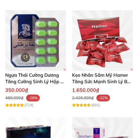
lấy lại phong độ đỉnh cao và chinh phục mọi khoảnh
khắc yêu!
🛒
Ngựa Thái Cường Dương
Kẹo Nhân Sâm Mỹ Hamer
Tăng Cường Sinh Lý Hộp 10
Tăng Sức Mạnh Sinh Lý Bền
Viên Chính Hãng
Lâu
350.000₫
1.650.000₫
486.000₫
2.426.000₫
-28%
-32%
(714)
(691)