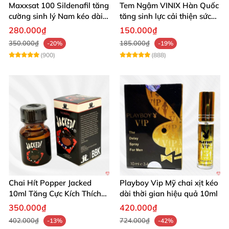
Maxxsat 100 Sildenafil tăng
Tem Ngậm VINIX Hàn Quốc
cường sinh lý Nam kéo dài
tăng sinh lực cải thiện sức
hiệu quả
khỏe phái mạnh
280.000₫
150.000₫
350.000₫
185.000₫
-20%
-19%
(900)
(888)
Chai Hít Popper Jacked
Playboy Vip Mỹ chai xịt kéo
10ml Tăng Cực Kích Thích
dài thời gian hiệu quả 10ml
Mạnh Mẽ
350.000₫
420.000₫
402.000₫
724.000₫
-13%
-42%