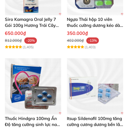
Siro Kamagra Oral Jelly 7
Ngựa Thái hộp 10 viên
Gói 100g Hương Trái Cây
thuốc cường dương kéo dài
Tăng Cường Sinh Lý Nam
cực mạnh
650.000₫
350.000₫
812.000₫
402.000₫
-20%
-13%
(1,405)
(1,403)
Thuốc Hindgra 100mg Ấn
Itsup Sildenafil 100mg tăng
Độ tăng cường sinh lực nam
cường cương dương bền lâu