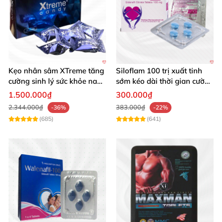
Kẹo nhân sâm XTreme tăng
Siloflam 100 trị xuất tinh
cường sinh lý sức khỏe nam
sớm kéo dài thời gian cường
giới
dương hiệu quả
1.500.000₫
300.000₫
2.344.000₫
383.000₫
-36%
-22%
(685)
(641)