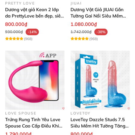
PRETTY LOVE
JIUAI
Dương vật giả Keon 2 lớp
Dương Vật Giả JIUAI Gắn
da PrettyLove bền đẹp, siêu
Tường Gai Nổi Siêu Mềm
mềm mại
Thoải Mái Mua Ngay
800.000₫
1.080.000₫
930.000₫
1.742.000₫
-14%
-38%
(968)
(968)
LOVE SPOUSE
LOVETOY
Trứng Rung Tình Yêu Love
LoveToy Dazzle Studs 7.5
Spouse Cao Cấp Điều Khiển
Siêu Mềm Hít Tường Tăng
App Đỉnh Cao
Khoái Cảm
1.790.000₫
800.000₫