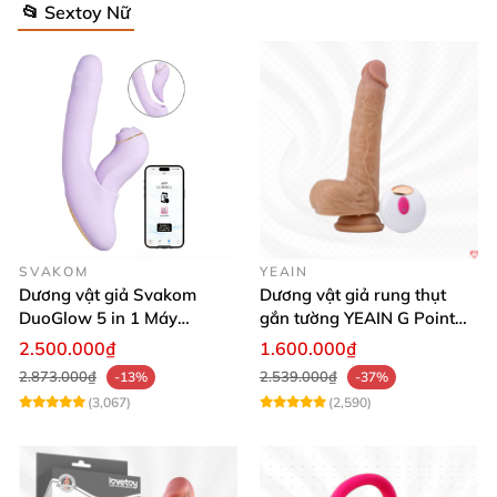
📂 Sextoy Nữ
SVAKOM
YEAIN
Dương vật giả Svakom
Dương vật giả rung thụt
DuoGlow 5 in 1 Máy
gắn tường YEAIN G Point
Massage Điểm G & Âm Vật
siêu thực điều khiển từ xa
2.500.000₫
1.600.000₫
Điều Khiển App
2.873.000₫
2.539.000₫
-13%
-37%
(3,067)
(2,590)