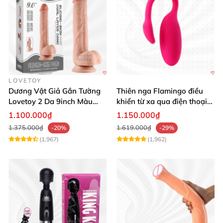
LOVETOY
Dương Vật Giả Gắn Tường
Thiên nga Flamingo điều
Lovetoy 2 Da 9inch Màu
khiển từ xa qua điện thoại
Flesh Hàng Chính Hãng
cực dễ dàng
1.100.000₫
1.150.000₫
1.375.000₫
1.619.000₫
-20%
-29%
(1,967)
(1,962)