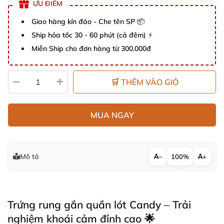
ƯU ĐIỂM
Giao hàng kín đáo - Che tên SP 📦
Ship hỏa tốc 30 - 60 phút (cả đêm) ⚡
Miễn Ship cho đơn hàng từ 300.000đ
🛒 THÊM VÀO GIỎ
MUA NGAY
Mô tả
−
100%
+
Trứng rung gắn quần lót Candy – Trải
nghiệm khoái cảm đỉnh cao 🌟