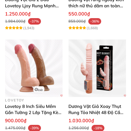
Lovetoy Ljoy Rung Mạnh
thích nữ thủ dâm an toàn
ĐKTX Hút Sâu
cao cấp
1.250.000₫
550.000₫
1.984.000₫
859.000₫
-37%
-36%
(1,943)
(1,668)
LOVETOY
Lovetoy 8 Inch Siêu Mềm
Dương Vật Giả Xoay Thụt
Gắn Tường 2 Lớp Tặng Kèm
Rung Tỏa Nhiệt 48 Độ Cầm
Dầu Massage
Tay Hot Bunny
900.000₫
1.030.000₫
1.475.000₫
1.256.000₫
-39%
-18%