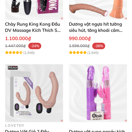
Chày Rung King Kong Đầu
Dương vật ngựa hít tường
DV Massage Kích Thích Sâu
siêu hút, tăng khoái cảm
Mạnh Mẽ
tận hưởng
1.100.000₫
990.000₫
1.447.000₫
1.596.000₫
-24%
-38%
(1,946)
(1,945)
LOVETOY
Dương Vật Giả 2 Đầu
Dương vật rung ngoáy kích