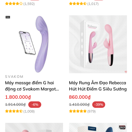
(1,592)
(1,017)
SVAKOM
Máy massge điểm G hai
Máy Rung Âm Đạo Rebecca
động cơ Svakom Margot
Hút Hút Điểm G Siêu Sướng
điều khiển qua app
1.800.000₫
860.000₫
1.914.000₫
1.410.000₫
-6%
-39%
(1,008)
(979)