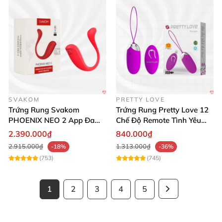
SVAKOM
PRETTY LOVE
Trứng Rung Svakom
Trứng Rung Pretty Love 12
PHOENIX NEO 2 App Đa
Chế Độ Remote Tình Yêu
Chức Năng Hấp Dẫn
Kích Thích
2.390.000₫
840.000₫
2.915.000₫
1.313.000₫
-18%
-36%
(753)
(745)
1
2
3
4
5