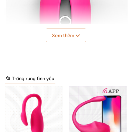
Xem thêm
📂 Trứng rung tình yêu
Quần Rung Candy Điều Khiển App Kích Thích Mọi Lúc Mọi Nơi
Thông số kỹ thuật ấn tượng ⚙️
Chiều dài trứng rung: 7,9 cm