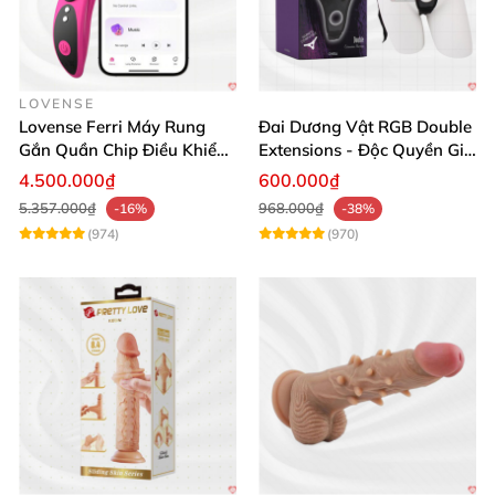
LOVENSE
Lovense Ferri Máy Rung
Đai Dương Vật RGB Double
Gắn Quần Chip Điều Khiển
Extensions - Độc Quyền Giá
App Tăng Hưng Phấn
Sốc
4.500.000₫
600.000₫
5.357.000₫
968.000₫
-16%
-38%
(974)
(970)