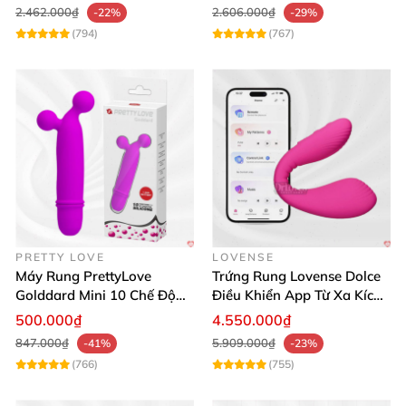
2.462.000₫
2.606.000₫
-22%
-29%
(794)
(767)
PRETTY LOVE
LOVENSE
Máy Rung PrettyLove
Trứng Rung Lovense Dolce
Golddard Mini 10 Chế Độ
Điều Khiển App Từ Xa Kích
Kích Thích Cực Sướng
Thích
500.000₫
4.550.000₫
847.000₫
5.909.000₫
-41%
-23%
(766)
(755)