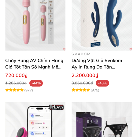
SVAKOM
Chày Rung AV Chính Hãng
Dương Vật Giả Svakom
Giá Tốt Tần Số Mạnh Mẽ
Aylin Rung Đa Tần
Siêu Bền
Massage Sung Sướng
720.000₫
2.200.000₫
1.286.000₫
3.860.000₫
-44%
-43%
(977)
(975)